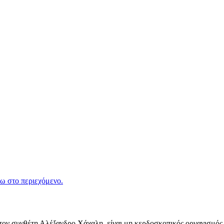
ω στο περιεχόμενο.
ν συνθέτη Αλέξανδρο Χάχαλη, είναι μη κερδοσκοπικός οργανισμός π