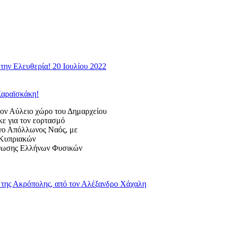
την Ελευθερία! 20 Ιουλίου 2022
Καραϊσκάκη!
 Αύλειο χώρο του Δημαρχείου
κε για τον εορτασμό
ογο Απόλλωνος Ναός, με
ς Κυπριακών
Ένωσης Ελλήνων Φυσικών
της Ακρόπολης, από τον Αλέξανδρο Χάχαλη