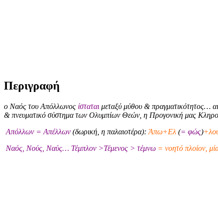
Περιγραφή
ο Ναός του Απόλλωνος
ίσταται
μεταξύ μύθου & πραγματικότητος… αι
& πνευματικό σύστημα των Ολυμπίων Θεών, η Προγονική μας Κληρ
Απόλλων = Απέλλων
(δωρική, η παλαιοτέρα):
Άπω+Ελ
(
= φώς
)
+λού
Ναός, Νούς, Ναύς… Τέμπλον >Τέμενος > τέμνω
= νοητό πλοίον, μί