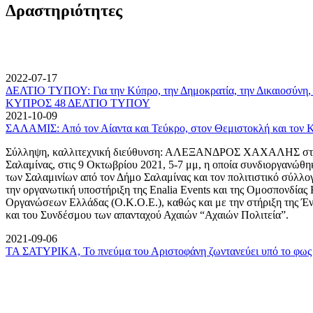
Δραστηριότητες
2022-07-17
ΔΕΛΤΙΟ ΤΥΠΟΥ: Για την Κύπρο, την Δημοκρατία, την Δικαιοσύνη, 
ΚΥΠΡΟΣ 48 ΔΕΛΤΙΟ ΤΥΠΟΥ
2021-10-09
ΣΑΛΑΜΙΣ: Από τον Αίαντα και Τεύκρο, στον Θεμιστοκλή και τον 
Σύλληψη, καλλιτεχνική διεύθυνση: ΑΛΕΞΑΝΔΡΟΣ ΧΑΧΑΛΗΣ στον
Σαλαμίνας, στις 9 Οκτωβρίου 2021, 5-7 μμ, η οποία συνδιοργανώθη
των Σαλαμινίων από τον Δήμο Σαλαμίνας και τον πολιτιστικό σύλλ
την οργανωτική υποστήριξη της Enalia Events και της Ομοσπονδία
Οργανώσεων Ελλάδας (Ο.Κ.Ο.Ε.), καθώς και με την στήριξη της 
και του Συνδέσμου των απανταχού Αχαιών “Αχαιών Πολιτεία”.
2021-09-06
ΤΑ ΣΑΤΥΡΙΚΑ, Το πνεύμα του Αριστοφάνη ζωντανεύει υπό το φως 