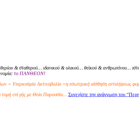
θερίου & σταθερού… ιδανικού & υλικού… θεϊκού & ανθρωπίνου… ιστο
ονομία:
το ΠΑΝΘΕΟΝ!
ων = Υπερκοσμία Ακτινοβολία =η εσωτερική αίσθηση αντιλήψεως φορ
α τομή επί γής με Θεία Παρουσία…
Συνεχίστε την ανάγνωση του
“Περι