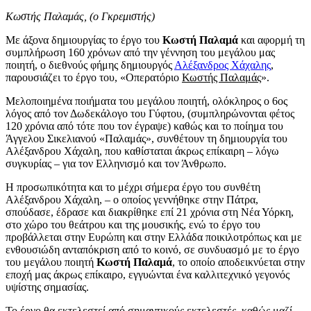
Κωστής Παλαμάς, (ο Γκρεμιστής)
Με άξονα δημιουργίας το έργο του
Κωστή Παλαμά
και αφορμή τη
συμπλήρωση 160 χρόνων από την γέννηση του μεγάλου μας
ποιητή, ο διεθνούς φήμης δημιουργός
Αλέξανδρος Χάχαλης
,
παρουσιάζει το έργο του, «Οπερατόριο
Κωστής Παλαμάς
».
Μελοποιημένα ποιήματα του μεγάλου ποιητή, ολόκληρος ο 6ος
λόγος από τον Δωδεκάλογο του Γύφτου, (συμπληρώνονται φέτος
120 χρόνια από τότε που τον έγραψε) καθώς και το ποίημα του
Άγγελου Σικελιανού «Παλαμάς», συνθέτουν τη δημιουργία του
Αλέξανδρου Χάχαλη, που καθίσταται άκρως επίκαιρη – λόγω
συγκυρίας – για τον Ελληνισμό και τον Άνθρωπο.
Η προσωπικότητα και το μέχρι σήμερα έργο του συνθέτη
Αλέξανδρου Χάχαλη, – ο οποίος γεννήθηκε στην Πάτρα,
σπούδασε, έδρασε και διακρίθηκε επί 21 χρόνια στη Νέα Υόρκη,
στο χώρο του θεάτρου και της μουσικής, ενώ το έργο του
προβάλλεται στην Ευρώπη και στην Ελλάδα ποικιλοτρόπως και με
ενθουσιώδη ανταπόκριση από το κοινό, σε συνδυασμό με το έργο
του μεγάλου ποιητή
Κωστή Παλαμά
, το οποίο αποδεικνύεται στην
εποχή μας άκρως επίκαιρο, εγγυώνται ένα καλλιτεχνικό γεγονός
υψίστης σημασίας.
Το έργο θα εκτελεστεί από σημαντικούς εκτελεστές, καθώς μαζί