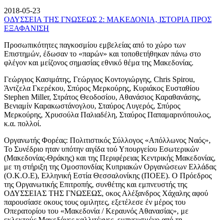
2018-05-23
ΟΔΥΣΣΕΙΑ ΤΗΣ ΓΝΩΣΕΩΣ 2: ΜΑΚΕΔΟΝΙΑ, ΙΣΤΟΡΙΑ ΠΡΟΣ
ΕΞΑΦΑΝΙΣΗ
Προσωπικότητες παγκοσμίου εμβελείας από το χώρο των
Επιστημών, έδωσαν το «παρών» και τοποθετήθηκαν πάνω στο
φλέγον και μείζονος σημασίας εθνικό θέμα της Μακεδονίας.
Γεώργιος Κασιμάτης, Γεώργιος Κοντογιώργης, Chris Spirou,
Άντζελα Γκερέκου, Σπύρος Μερκούρης, Κυριάκος Ευσταθίου
Stephen Miller, Στράτος Θεοδοσίου, Αθανάσιος Καραθανάσης,
Βενιαμίν Καρακωστάνογλου, Σταύρος Λυγερός, Σπύρος
Μερκούρης, Χρυσούλα Παλιαδέλη, Σταύρος Παπαμαρινόπουλος,
κ.α. πολλοί.
Οργανωτής Φορέας: Πολιτιστικός Σύλλογος «Απόλλωνος Ναός»,
Το Συνέδριο ηταν υπότην αιγίδα τού Υπουργείου Εσωτερικών
(Μακεδονίας-Θράκης) και της Περιφέρειας Κεντρικής Μακεδονίας,
με τη στήριξη της Ομοσπονδίας Κυπριακών Οργανώσεων Ελλάδας
(Ο.Κ.Ο.Ε), Ελληνική Εστία Θεσσαλονίκης (ΠΟΕΕ). Ο Πρόεδρος
της Οργανωτικής Επιτροπής, συνθέτης και εμπνευστής της
ΟΔΥΣΣΕΙΑΣ ΤΗΣ ΓΝΩΣΕΩΣ, οκος Αλέξανδρος Χάχαλης αφού
παρουσίασε οκους τους ομιλητες, εξετέλεσε έν μέρος του
Οπερατορίου του «Μακεδονία / Κεραυνός Αθανασίας», με
εκλεκτούς Μακεδόνες καλλιτέχνες, εμπνευσμένο από τη