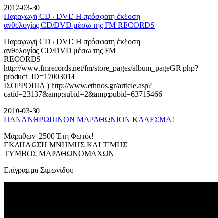
2012-03-30
Παραγωγή CD / DVD Η πρόσφατη έκδοση
ανθολογίας CD/DVD μέσω της FM RECORDS
Παραγωγή CD / DVD Η πρόσφατη έκδοση
ανθολογίας CD/DVD μέσω της FM
RECORDS
http://www.fmrecords.net/fm/store_pages/album_pageGR.php?
product_ID=17003014
ΙΣΟΡΡΟΠΙΑ ) http://www.ethnos.gr/article.asp?
catid=23137&amp;subid=2&amp;pubid=63715466
2010-03-30
ΠΑΝΑΝΘΡΩΠΙΝΟΝ ΜΑΡΑΘΩΝΙΟΝ ΚΑΛΕΣΜΑ!
Μαραθών: 2500 Έτη Φωτός!
ΕΚΔΗΛΩΣΗ ΜΝΗΜΗΣ ΚΑΙ ΤΙΜΗΣ
ΤΥΜΒΟΣ ΜΑΡΑΘΩΝΟΜΑΧΩΝ
Επίγραμμα Σιμωνίδου