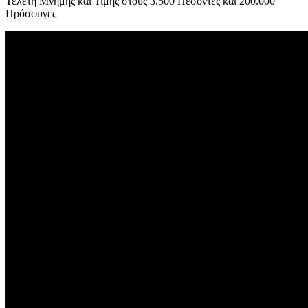
Τελετή Μνήμης και Τιμής στους 3.500 Πεσόντες και 200.000
Πρόσφυγες