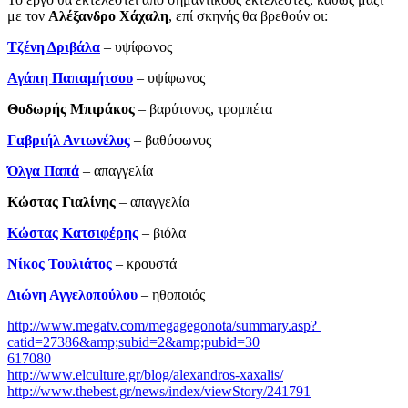
με τον
Αλέξανδρο Χάχαλη
, επί σκηνής θα βρεθούν οι:
Τζένη Δριβάλα
– υψίφωνος
Αγάπη Παπαμήτσου
– υψίφωνος
Θοδωρής Μπιράκος
– βαρύτονος, τρομπέτα
Γαβριήλ Αντωνέλος
– βαθύφωνος
Όλγα Παπά
– απαγγελία
Κώστας Γιαλίνης
­– απαγγελία
Κώστας Κατσιφέρης
– βιόλα
Νίκος Τουλιάτος
– κρουστά
Διώνη Αγγελοπούλου
– ηθοποιός
http://www.megatv.com/megagegonota/summary.asp?
catid=27386&amp;subid=2&amp;pubid=30
617080
http://www.elculture.gr/blog/alexandros-xaxalis/
http://www.thebest.gr/news/index/viewStory/241791