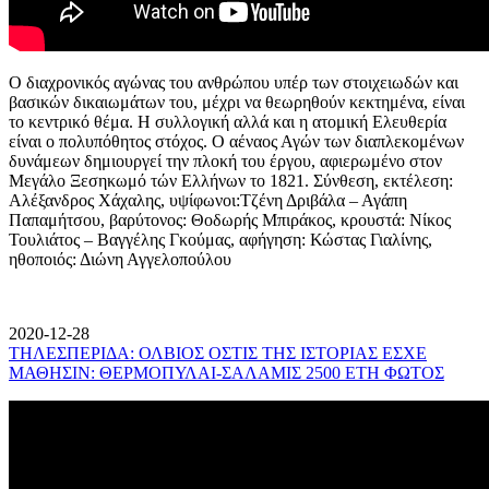
Ο διαχρονικός αγώνας του ανθρώπου υπέρ των στοιχειωδών και
βασικών δικαιωμάτων του, μέχρι να θεωρηθούν κεκτημένα, είναι
το κεντρικό θέμα. Η συλλογική αλλά και η ατομική Ελευθερία
είναι ο πολυπόθητος στόχος. Ο αέναος Αγών των διαπλεκομένων
δυνάμεων δημιουργεί την πλοκή του έργου, αφιερωμένο στον
Μεγάλο Ξεσηκωμό τών Ελλήνων το 1821. Σύνθεση, εκτέλεση:
Αλέξανδρος Χάχαλης, υψίφωνοι:Τζένη Δριβάλα – Αγάπη
Παπαμήτσου, βαρύτονος: Θοδωρής Μπιράκος, κρουστά: Νίκος
Τουλιάτος – Βαγγέλης Γκούμας, αφήγηση: Κώστας Γιαλίνης,
ηθοποιός: Διώνη Αγγελοπούλου
2020-12-28
ΤΗΛΕΣΠΕΡΙΔΑ: ΟΛΒΙΟΣ ΟΣΤΙΣ ΤΗΣ ΙΣΤΟΡΙΑΣ ΕΣΧΕ
ΜΑΘΗΣΙΝ: ΘΕΡΜΟΠΥΛΑΙ-ΣΑΛΑΜΙΣ 2500 ΕΤΗ ΦΩΤΟΣ