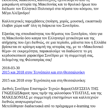
μακραίωνη ιστορία της Μακεδονίας και το θρυλικό ήρωα που
διέδωσε τον Ελληνικό Πολιτισμό στα πέρατα του κόσμου, τον
Μέγα Αλέξανδρο!
Καλλιτεχνικές παρεμβάσεις (ποίηση, χορός, μουσική, εικαστικά)
έλαβαν χώρα καθ’ όλη τη διάρκεια του Συνεδρίου.
Εξαιτίας της σπουδαιότητας του θέματος του Συνεδρίου, τόσο για
τη Μακεδονία όσο καιγια τον Ελληνισμό γενικότερα και της
απήχησης που έχει διεθνώς, σε μια περίοδο, μάλιστα που η Ελλάδα
βρίσκεται σε κρίσιμη καμπή της ιστορίας της, με το «Μακεδονικό
θέμα» σε εκκρεμότητα, παρακαλούμε να διαδώσετε το μη
κερδοσκοπικού χαρακτήρα Συνέδριο με τη συμμετοχή σας,
δεδομένης της Φιλοπατρίας σας!
2018-03-30
2015 και 2018 στην Τεχνόπολη και στη Θεσσαλονίκη
2015 και 2018 στην Τεχνόπολη και στη Θεσσαλονίκη:
Διεθνές Συνέδριο Επιστημών Τεχνών &quot;ΟΔΥΣΣΕΙΑ ΤΗΣ
ΓΝΩΣΕΩΣ&quot; προς τιμήν της φιλοσόφου ΥΠΑΤΙΑΣ, και της
ΜΑΚΕΔΟΝΙΑΣ με συμμετοχή επιστημόνων και καλλιτεχνών
διεθνώς αναγνωρισμένων.
Μετεδόθησαν διαδικτυακά από το πρόγραμμα e-learning του