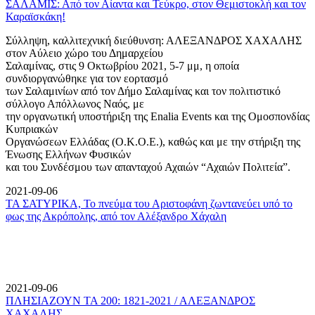
ΣΑΛΑΜΙΣ: Από τον Αίαντα και Τεύκρο, στον Θεμιστοκλή και τον
Καραϊσκάκη!
Σύλληψη, καλλιτεχνική διεύθυνση: ΑΛΕΞΑΝΔΡΟΣ ΧΑΧΑΛΗΣ
στον Αύλειο χώρο του Δημαρχείου
Σαλαμίνας, στις 9 Οκτωβρίου 2021, 5-7 μμ, η οποία
συνδιοργανώθηκε για τον εορτασμό
των Σαλαμινίων από τον Δήμο Σαλαμίνας και τον πολιτιστικό
σύλλογο Απόλλωνος Ναός, με
την οργανωτική υποστήριξη της Enalia Events και της Ομοσπονδίας
Κυπριακών
Οργανώσεων Ελλάδας (Ο.Κ.Ο.Ε.), καθώς και με την στήριξη της
Ένωσης Ελλήνων Φυσικών
και του Συνδέσμου των απανταχού Αχαιών “Αχαιών Πολιτεία”.
2021-09-06
ΤΑ ΣΑΤΥΡΙΚΑ, Το πνεύμα του Αριστοφάνη ζωντανεύει υπό το
φως της Ακρόπολης, από τον Αλέξανδρο Χάχαλη
2021-09-06
ΠΛΗΣΙΑΖΟΥΝ ΤΑ 200: 1821-2021 / ΑΛΕΞΑΝΔΡΟΣ
ΧΑΧΑΛΗΣ