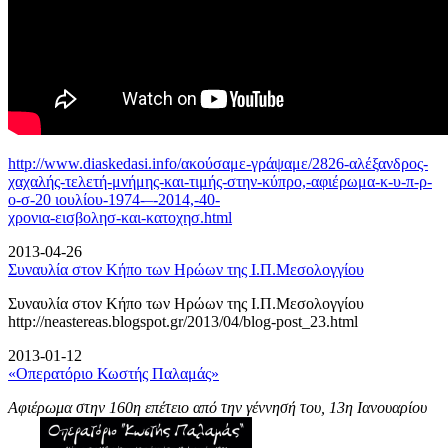
http://www.diaskedasi.info/ακούσαμε-γράψαμε/2826-αλέξανδρος-
χαχαλής-τελετή-
μνήμης-και-τιμής-στην-κύπρο,-αφιέρωμα-κ-υ-π-ρ-
ο-σ-20 ιουλίου-1974-–-2014,-40-
χρονια-εισβολησ-και-κατοχησ.html
2013-04-26
Συναυλία στον Κήπο των Ηρώων της Ι.Π.Μεσολογγίου
Συναυλία στον Κήπο των Ηρώων της Ι.Π.Μεσολογγίου
http://neastereas.blogspot.gr/2013/04/blog-post_23.html
2013-01-12
«Οπερατόριο Κωστής Παλαμάς»
Αφιέρωμα στην 160η επέτειο από την γέννησή του, 13η Ιανουαρίου