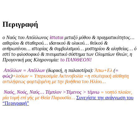
Περιγραφή
ο Ναός του Απόλλωνος
ίσταται
μεταξύ μύθου & πραγματικότητος…
αιθερίου & σταθερού… ιδανικού & υλικού… θεϊκού &
ανθρωπίνου… ιστορίας & συμβολισμού… μυστηρίου & αληθείας… ό
εστί το φιλοσοφικό & πνευματικό σύστημα των Ολυμπίων Θεών, η
Προγονική μας Κληρονομία:
το ΠΑΝΘΕΟΝ!
Απόλλων = Απέλλων
(δωρική, η παλαιοτέρα):
Άπω+Ελ
(
=
φώς
)
+λούων = Υπερκοσμία Ακτινοβολία =η εσωτερική αίσθηση
αντιλήψεως φορτιζομένη με την βοήθεια του Ηλίου…
Ναός, Νούς, Ναύς… Τέμπλον >Τέμενος > τέμνω
= νοητό πλοίον,
μία τομή επί γής με Θεία Παρουσία…
Συνεχίστε την ανάγνωση του
“Περιγραφή”