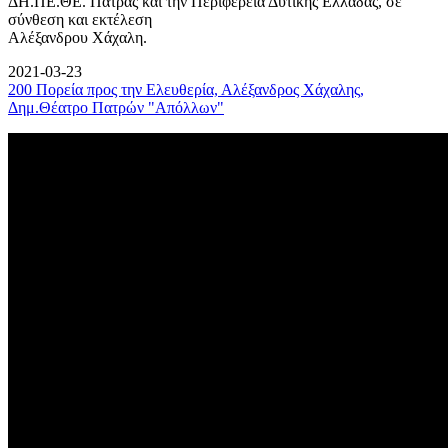
ΔΗ.ΠΕ.ΘΕ. Πάτρας και την Περιφέρεια Δυτικής Ελλάδας, σε
σύνθεση και εκτέλεση
Αλέξανδρου Χάχαλη.
2021-03-23
200 Πορεία προς την Ελευθερία, Αλέξανδρος Χάχαλης,
Δημ.Θέατρο Πατρών "Απόλλων"