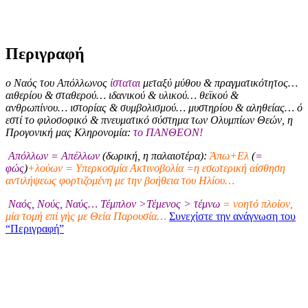
Περιγραφή
ο Ναός του Απόλλωνος
ίσταται
μεταξύ μύθου & πραγματικότητος…
αιθερίου & σταθερού… ιδανικού & υλικού… θεϊκού &
ανθρωπίνου… ιστορίας & συμβολισμού… μυστηρίου & αληθείας… ό
εστί το φιλοσοφικό & πνευματικό σύστημα των Ολυμπίων Θεών, η
Προγονική μας Κληρονομία:
το ΠΑΝΘΕΟΝ!
Απόλλων = Απέλλων
(δωρική, η παλαιοτέρα):
Άπω+Ελ
(
=
φώς
)
+λούων = Υπερκοσμία Ακτινοβολία =η εσωτερική αίσθηση
αντιλήψεως φορτιζομένη με την βοήθεια του Ηλίου…
Ναός, Νούς, Ναύς… Τέμπλον >Τέμενος > τέμνω
= νοητό πλοίον,
μία τομή επί γής με Θεία Παρουσία…
Συνεχίστε την ανάγνωση του
“Περιγραφή”