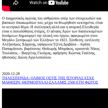
Ο διαχρονικός αγώνας του ανθρώπου υπέρ των στοιχειωδών και
βασικών δικαιωμάτων του, μέχρι να θεωρηθούν κεκτημένα, είναι
το κεντρικό θέμα. Η συλλογική αλλά και η ατομική Ελευθερία
είναι ο πολυπόθητος στόχος. Ο αέναος Αγών των διαπλεκομένων
δυνάμεων δημιουργεί την πλοκή του έργου, αφιερωμένο στον
Μεγάλο Ξεσηκωμό τών Ελλήνων το 1821. Σύνθεση, εκτέλεση:
Αλέξανδρος Χάχαλης, υψίφωνοι:Τζένη Δριβάλα – Αγάπη
Παπαμήτσου, βαρύτονος: Θοδωρής Μπιράκος, κρουστά: Νίκος
Τουλιάτος – Βαγγέλης Γκούμας, αφήγηση: Κώστας Γιαλίνης,
ηθοποιός: Διώνη Αγγελοπούλου
2020-12-28
ΤΗΛΕΣΠΕΡΙΔΑ: ΟΛΒΙΟΣ ΟΣΤΙΣ ΤΗΣ ΙΣΤΟΡΙΑΣ ΕΣΧΕ
ΜΑΘΗΣΙΝ: ΘΕΡΜΟΠΥΛΑΙ-ΣΑΛΑΜΙΣ 2500 ΕΤΗ ΦΩΤΟΣ