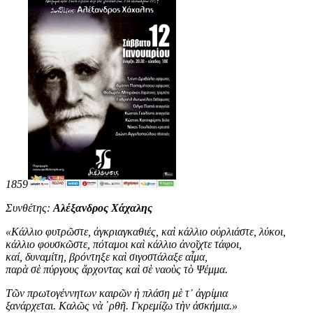
1859
Συνθέτης:
Αλέξανδρος Χάχαλης
«
Κάλλιο φυτρῶστε, ἀγκριαγκαθιές, καὶ κάλλιο οὐρλιάστε, λύκοι,
κάλλιο φουσκῶστε, πόταμοι καὶ κάλλιο ἀνοῖχτε τάφοι,
καί, δυναμίτη, βρόντηξε καὶ σιγοστάλαξε αἷμα,
παρὰ σὲ πύργους ἄρχοντας καὶ σὲ ναοὺς τὸ Ψέμμα.
Τῶν πρωτογέννητων καιρῶν ἡ πλάση μὲ τ᾿ ἀγρίμια
ξανάρχεται. Καλῶς νὰ ῾ρθῆ. Γκρεμίζω τὴν ἀσκήμια
.
»