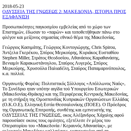
2018-05-23
ΟΔΥΣΣΕΙΑ ΤΗΣ ΓΝΩΣΕΩΣ 2: ΜΑΚΕΔΟΝΙΑ, ΙΣΤΟΡΙΑ ΠΡΟΣ
ΕΞΑΦΑΝΙΣΗ
Προσωπικότητες παγκοσμίου εμβελείας από το χώρο των
Επιστημών, έδωσαν το «παρών» και τοποθετήθηκαν πάνω στο
φλέγον και μείζονος σημασίας εθνικό θέμα της Μακεδονίας.
Γεώργιος Κασιμάτης, Γεώργιος Κοντογιώργης, Chris Spirou,
Άντζελα Γκερέκου, Σπύρος Μερκούρης, Κυριάκος Ευσταθίου
Stephen Miller, Στράτος Θεοδοσίου, Αθανάσιος Καραθανάσης,
Βενιαμίν Καρακωστάνογλου, Σταύρος Λυγερός, Σπύρος
Μερκούρης, Χρυσούλα Παλιαδέλη, Σταύρος Παπαμαρινόπουλος,
κ.α. πολλοί.
Οργανωτής Φορέας: Πολιτιστικός Σύλλογος «Απόλλωνος Ναός»,
Το Συνέδριο ηταν υπότην αιγίδα τού Υπουργείου Εσωτερικών
(Μακεδονίας-Θράκης) και της Περιφέρειας Κεντρικής Μακεδονίας,
με τη στήριξη της Ομοσπονδίας Κυπριακών Οργανώσεων Ελλάδας
(Ο.Κ.Ο.Ε), Ελληνική Εστία Θεσσαλονίκης (ΠΟΕΕ). Ο Πρόεδρος
της Οργανωτικής Επιτροπής, συνθέτης και εμπνευστής της
ΟΔΥΣΣΕΙΑΣ ΤΗΣ ΓΝΩΣΕΩΣ, οκος Αλέξανδρος Χάχαλης αφού
παρουσίασε οκους τους ομιλητες, εξετέλεσε έν μέρος του
Οπερατορίου του «Μακεδονία / Κεραυνός Αθανασίας», με
εκλεκτούς Μακεδόνες καλλιτέχνες, εμπνευσμένο από τη