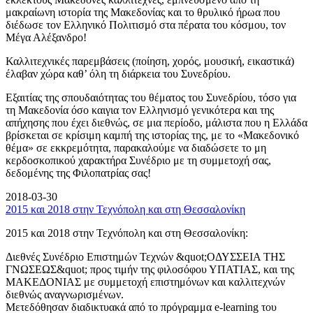
μακραίωνη ιστορία της Μακεδονίας και το θρυλικό ήρωα που
διέδωσε τον Ελληνικό Πολιτισμό στα πέρατα του κόσμου, τον
Μέγα Αλέξανδρο!
Καλλιτεχνικές παρεμβάσεις (ποίηση, χορός, μουσική, εικαστικά)
έλαβαν χώρα καθ’ όλη τη διάρκεια του Συνεδρίου.
Εξαιτίας της σπουδαιότητας του θέματος του Συνεδρίου, τόσο για
τη Μακεδονία όσο καιγια τον Ελληνισμό γενικότερα και της
απήχησης που έχει διεθνώς, σε μια περίοδο, μάλιστα που η Ελλάδα
βρίσκεται σε κρίσιμη καμπή της ιστορίας της, με το «Μακεδονικό
θέμα» σε εκκρεμότητα, παρακαλούμε να διαδώσετε το μη
κερδοσκοπικού χαρακτήρα Συνέδριο με τη συμμετοχή σας,
δεδομένης της Φιλοπατρίας σας!
2018-03-30
2015 και 2018 στην Τεχνόπολη και στη Θεσσαλονίκη
2015 και 2018 στην Τεχνόπολη και στη Θεσσαλονίκη:
Διεθνές Συνέδριο Επιστημών Τεχνών &quot;ΟΔΥΣΣΕΙΑ ΤΗΣ
ΓΝΩΣΕΩΣ&quot; προς τιμήν της φιλοσόφου ΥΠΑΤΙΑΣ, και της
ΜΑΚΕΔΟΝΙΑΣ με συμμετοχή επιστημόνων και καλλιτεχνών
διεθνώς αναγνωρισμένων.
Μετεδόθησαν διαδικτυακά από το πρόγραμμα e-learning του