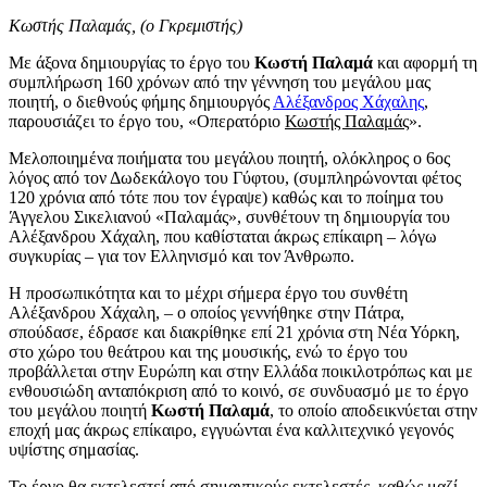
Κωστής Παλαμάς, (ο Γκρεμιστής)
Με άξονα δημιουργίας το έργο του
Κωστή Παλαμά
και αφορμή τη
συμπλήρωση 160 χρόνων από την γέννηση του μεγάλου μας
ποιητή, ο διεθνούς φήμης δημιουργός
Αλέξανδρος Χάχαλης
,
παρουσιάζει το έργο του, «Οπερατόριο
Κωστής Παλαμάς
».
Μελοποιημένα ποιήματα του μεγάλου ποιητή, ολόκληρος ο 6ος
λόγος από τον Δωδεκάλογο του Γύφτου, (συμπληρώνονται φέτος
120 χρόνια από τότε που τον έγραψε) καθώς και το ποίημα του
Άγγελου Σικελιανού «Παλαμάς», συνθέτουν τη δημιουργία του
Αλέξανδρου Χάχαλη, που καθίσταται άκρως επίκαιρη – λόγω
συγκυρίας – για τον Ελληνισμό και τον Άνθρωπο.
Η προσωπικότητα και το μέχρι σήμερα έργο του συνθέτη
Αλέξανδρου Χάχαλη, – ο οποίος γεννήθηκε στην Πάτρα,
σπούδασε, έδρασε και διακρίθηκε επί 21 χρόνια στη Νέα Υόρκη,
στο χώρο του θεάτρου και της μουσικής, ενώ το έργο του
προβάλλεται στην Ευρώπη και στην Ελλάδα ποικιλοτρόπως και με
ενθουσιώδη ανταπόκριση από το κοινό, σε συνδυασμό με το έργο
του μεγάλου ποιητή
Κωστή Παλαμά
, το οποίο αποδεικνύεται στην
εποχή μας άκρως επίκαιρο, εγγυώνται ένα καλλιτεχνικό γεγονός
υψίστης σημασίας.
Το έργο θα εκτελεστεί από σημαντικούς εκτελεστές, καθώς μαζί