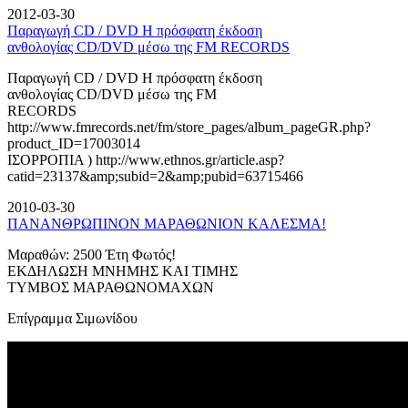
2012-03-30
Παραγωγή CD / DVD Η πρόσφατη έκδοση
ανθολογίας CD/DVD μέσω της FM RECORDS
Παραγωγή CD / DVD Η πρόσφατη έκδοση
ανθολογίας CD/DVD μέσω της FM
RECORDS
http://www.fmrecords.net/fm/store_pages/album_pageGR.php?
product_ID=17003014
ΙΣΟΡΡΟΠΙΑ ) http://www.ethnos.gr/article.asp?
catid=23137&amp;subid=2&amp;pubid=63715466
2010-03-30
ΠΑΝΑΝΘΡΩΠΙΝΟΝ ΜΑΡΑΘΩΝΙΟΝ ΚΑΛΕΣΜΑ!
Μαραθών: 2500 Έτη Φωτός!
ΕΚΔΗΛΩΣΗ ΜΝΗΜΗΣ ΚΑΙ ΤΙΜΗΣ
ΤΥΜΒΟΣ ΜΑΡΑΘΩΝΟΜΑΧΩΝ
Επίγραμμα Σιμωνίδου