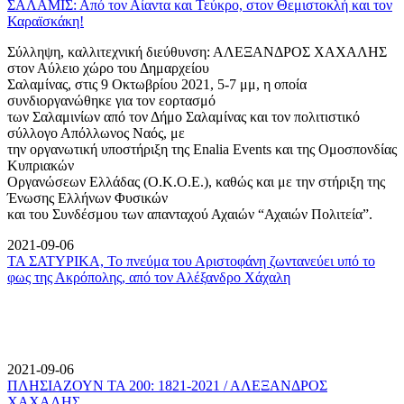
ΣΑΛΑΜΙΣ: Από τον Αίαντα και Τεύκρο, στον Θεμιστοκλή και τον
Καραϊσκάκη!
Σύλληψη, καλλιτεχνική διεύθυνση: ΑΛΕΞΑΝΔΡΟΣ ΧΑΧΑΛΗΣ
στον Αύλειο χώρο του Δημαρχείου
Σαλαμίνας, στις 9 Οκτωβρίου 2021, 5-7 μμ, η οποία
συνδιοργανώθηκε για τον εορτασμό
των Σαλαμινίων από τον Δήμο Σαλαμίνας και τον πολιτιστικό
σύλλογο Απόλλωνος Ναός, με
την οργανωτική υποστήριξη της Enalia Events και της Ομοσπονδίας
Κυπριακών
Οργανώσεων Ελλάδας (Ο.Κ.Ο.Ε.), καθώς και με την στήριξη της
Ένωσης Ελλήνων Φυσικών
και του Συνδέσμου των απανταχού Αχαιών “Αχαιών Πολιτεία”.
2021-09-06
ΤΑ ΣΑΤΥΡΙΚΑ, Το πνεύμα του Αριστοφάνη ζωντανεύει υπό το
φως της Ακρόπολης, από τον Αλέξανδρο Χάχαλη
2021-09-06
ΠΛΗΣΙΑΖΟΥΝ ΤΑ 200: 1821-2021 / ΑΛΕΞΑΝΔΡΟΣ
ΧΑΧΑΛΗΣ