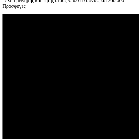
Τελετή Μνήμης και Τιμής στους 3.500 Πεσόντες και 200.000
Πρόσφυγες