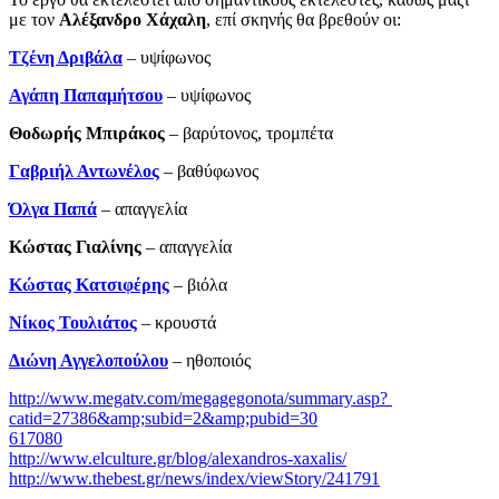
με τον
Αλέξανδρο Χάχαλη
, επί σκηνής θα βρεθούν οι:
Τζένη Δριβάλα
– υψίφωνος
Αγάπη Παπαμήτσου
– υψίφωνος
Θοδωρής Μπιράκος
– βαρύτονος, τρομπέτα
Γαβριήλ Αντωνέλος
– βαθύφωνος
Όλγα Παπά
– απαγγελία
Κώστας Γιαλίνης
­– απαγγελία
Κώστας Κατσιφέρης
– βιόλα
Νίκος Τουλιάτος
– κρουστά
Διώνη Αγγελοπούλου
– ηθοποιός
http://www.megatv.com/megagegonota/summary.asp?
catid=27386&amp;subid=2&amp;pubid=30
617080
http://www.elculture.gr/blog/alexandros-xaxalis/
http://www.thebest.gr/news/index/viewStory/241791