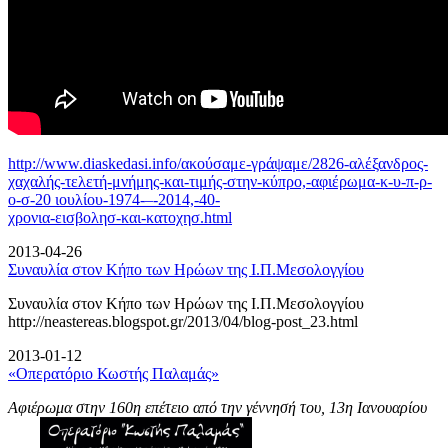
http://www.diaskedasi.info/ακούσαμε-γράψαμε/2826-αλέξανδρος-
χαχαλής-τελετή-
μνήμης-και-τιμής-στην-κύπρο,-αφιέρωμα-κ-υ-π-ρ-
ο-σ-20 ιουλίου-1974-–-2014,-40-
χρονια-εισβολησ-και-κατοχησ.html
2013-04-26
Συναυλία στον Κήπο των Ηρώων της Ι.Π.Μεσολογγίου
Συναυλία στον Κήπο των Ηρώων της Ι.Π.Μεσολογγίου
http://neastereas.blogspot.gr/2013/04/blog-post_23.html
2013-01-12
«Οπερατόριο Κωστής Παλαμάς»
Αφιέρωμα στην 160η επέτειο από την γέννησή του, 13η Ιανουαρίου