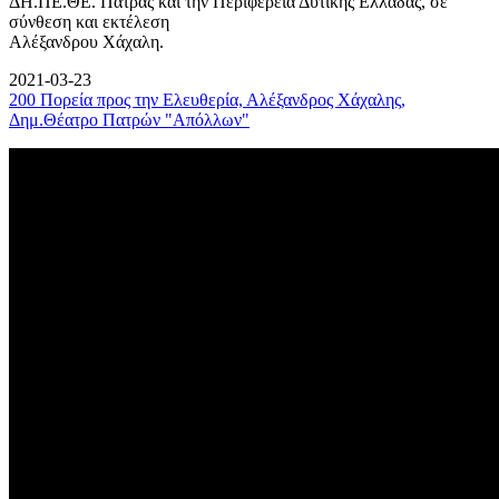
ΔΗ.ΠΕ.ΘΕ. Πάτρας και την Περιφέρεια Δυτικής Ελλάδας, σε
σύνθεση και εκτέλεση
Αλέξανδρου Χάχαλη.
2021-03-23
200 Πορεία προς την Ελευθερία, Αλέξανδρος Χάχαλης,
Δημ.Θέατρο Πατρών "Απόλλων"