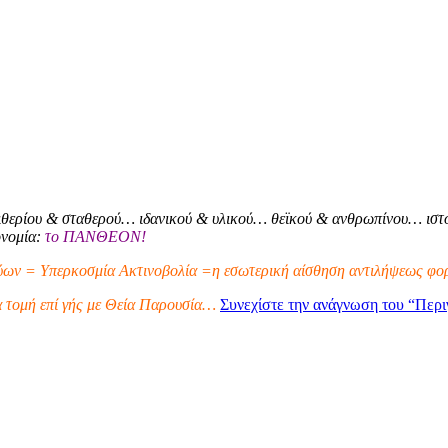
θερίου & σταθερού… ιδανικού & υλικού… θεϊκού & ανθρωπίνου… ιστο
ονομία:
το ΠΑΝΘΕΟΝ!
ων = Υπερκοσμία Ακτινοβολία =η εσωτερική αίσθηση αντιλήψεως φορ
α τομή επί γής με Θεία Παρουσία…
Συνεχίστε την ανάγνωση του
“Περι