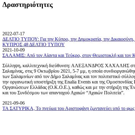
Δραστηριότητες
2022-07-17
ΔΕΛΤΙΟ ΤΥΠΟΥ: Για την Κύπρο, την Δημοκρατία, την Δικαιοσύνη, 
ΚΥΠΡΟΣ 48 ΔΕΛΤΙΟ ΤΥΠΟΥ
2021-10-09
ΣΑΛΑΜΙΣ: Από τον Αίαντα και Τεύκρο, στον Θεμιστοκλή και τον 
Σύλληψη, καλλιτεχνική διεύθυνση: ΑΛΕΞΑΝΔΡΟΣ ΧΑΧΑΛΗΣ στον
Σαλαμίνας, στις 9 Οκτωβρίου 2021, 5-7 μμ, η οποία συνδιοργανώθη
των Σαλαμινίων από τον Δήμο Σαλαμίνας και τον πολιτιστικό σύλλ
την οργανωτική υποστήριξη της Enalia Events και της Ομοσπονδία
Οργανώσεων Ελλάδας (Ο.Κ.Ο.Ε.), καθώς και με την στήριξη της 
και του Συνδέσμου των απανταχού Αχαιών “Αχαιών Πολιτεία”.
2021-09-06
ΤΑ ΣΑΤΥΡΙΚΑ, Το πνεύμα του Αριστοφάνη ζωντανεύει υπό το φως 