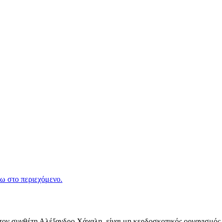
ω στο περιεχόμενο.
ν συνθέτη Αλέξανδρο Χάχαλη, είναι μη κερδοσκοπικός οργανισμός π