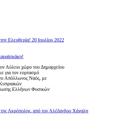
την Ελευθερία! 20 Ιουλίου 2022
Καραϊσκάκη!
 Αύλειο χώρο του Δημαρχείου
κε για τον εορτασμό
ογο Απόλλωνος Ναός, με
ς Κυπριακών
Ένωσης Ελλήνων Φυσικών
της Ακρόπολης, από τον Αλέξανδρο Χάχαλη