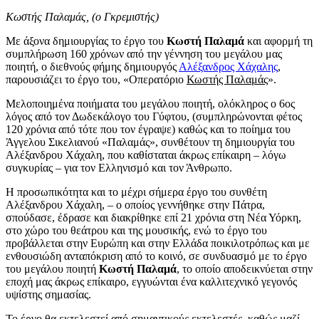
Κωστής Παλαμάς, (ο Γκρεμιστής)
Με άξονα δημιουργίας το έργο του
Κωστή Παλαμά
και αφορμή τη
συμπλήρωση 160 χρόνων από την γέννηση του μεγάλου μας
ποιητή, ο διεθνούς φήμης δημιουργός
Αλέξανδρος Χάχαλης
,
παρουσιάζει το έργο του, «Οπερατόριο
Κωστής Παλαμάς
».
Μελοποιημένα ποιήματα του μεγάλου ποιητή, ολόκληρος ο 6ος
λόγος από τον Δωδεκάλογο του Γύφτου, (συμπληρώνονται φέτος
120 χρόνια από τότε που τον έγραψε) καθώς και το ποίημα του
Άγγελου Σικελιανού «Παλαμάς», συνθέτουν τη δημιουργία του
Αλέξανδρου Χάχαλη, που καθίσταται άκρως επίκαιρη – λόγω
συγκυρίας – για τον Ελληνισμό και τον Άνθρωπο.
Η προσωπικότητα και το μέχρι σήμερα έργο του συνθέτη
Αλέξανδρου Χάχαλη, – ο οποίος γεννήθηκε στην Πάτρα,
σπούδασε, έδρασε και διακρίθηκε επί 21 χρόνια στη Νέα Υόρκη,
στο χώρο του θεάτρου και της μουσικής, ενώ το έργο του
προβάλλεται στην Ευρώπη και στην Ελλάδα ποικιλοτρόπως και με
ενθουσιώδη ανταπόκριση από το κοινό, σε συνδυασμό με το έργο
του μεγάλου ποιητή
Κωστή Παλαμά
, το οποίο αποδεικνύεται στην
εποχή μας άκρως επίκαιρο, εγγυώνται ένα καλλιτεχνικό γεγονός
υψίστης σημασίας.
Το έργο θα εκτελεστεί από σημαντικούς εκτελεστές, καθώς μαζί