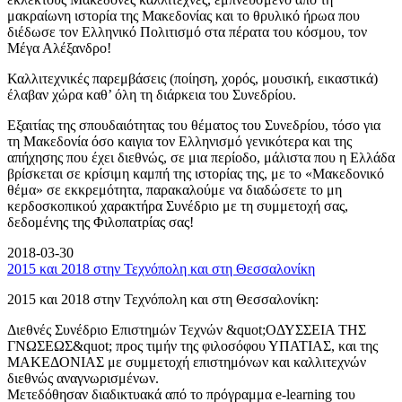
μακραίωνη ιστορία της Μακεδονίας και το θρυλικό ήρωα που
διέδωσε τον Ελληνικό Πολιτισμό στα πέρατα του κόσμου, τον
Μέγα Αλέξανδρο!
Καλλιτεχνικές παρεμβάσεις (ποίηση, χορός, μουσική, εικαστικά)
έλαβαν χώρα καθ’ όλη τη διάρκεια του Συνεδρίου.
Εξαιτίας της σπουδαιότητας του θέματος του Συνεδρίου, τόσο για
τη Μακεδονία όσο καιγια τον Ελληνισμό γενικότερα και της
απήχησης που έχει διεθνώς, σε μια περίοδο, μάλιστα που η Ελλάδα
βρίσκεται σε κρίσιμη καμπή της ιστορίας της, με το «Μακεδονικό
θέμα» σε εκκρεμότητα, παρακαλούμε να διαδώσετε το μη
κερδοσκοπικού χαρακτήρα Συνέδριο με τη συμμετοχή σας,
δεδομένης της Φιλοπατρίας σας!
2018-03-30
2015 και 2018 στην Τεχνόπολη και στη Θεσσαλονίκη
2015 και 2018 στην Τεχνόπολη και στη Θεσσαλονίκη:
Διεθνές Συνέδριο Επιστημών Τεχνών &quot;ΟΔΥΣΣΕΙΑ ΤΗΣ
ΓΝΩΣΕΩΣ&quot; προς τιμήν της φιλοσόφου ΥΠΑΤΙΑΣ, και της
ΜΑΚΕΔΟΝΙΑΣ με συμμετοχή επιστημόνων και καλλιτεχνών
διεθνώς αναγνωρισμένων.
Μετεδόθησαν διαδικτυακά από το πρόγραμμα e-learning του