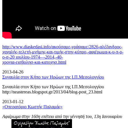
http://www.diaskedasi.info/ακούσαμε-γράψαμε/2826-αλέξανδρος-
χαχαλής-τελετή-
μνήμης-και-τιμής-στην-κύπρο,-αφιέρωμα-κ-υ-π-ρ-
ο-σ-20 ιουλίου-1974-–-2014,-40-
χρονια-εισβολησ-και-κατοχησ.html
2013-04-26
Συναυλία στον Κήπο των Ηρώων της Ι.Π.Μεσολογγίου
Συναυλία στον Κήπο των Ηρώων της Ι.Π.Μεσολογγίου
http://neastereas.blogspot.gr/2013/04/blog-post_23.html
2013-01-12
«Οπερατόριο Κωστής Παλαμάς»
Αφιέρωμα στην 160η επέτειο από την γέννησή του, 13η Ιανουαρίου