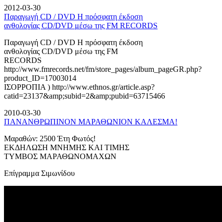
2012-03-30
Παραγωγή CD / DVD Η πρόσφατη έκδοση
ανθολογίας CD/DVD μέσω της FM RECORDS
Παραγωγή CD / DVD Η πρόσφατη έκδοση
ανθολογίας CD/DVD μέσω της FM
RECORDS
http://www.fmrecords.net/fm/store_pages/album_pageGR.php?
product_ID=17003014
ΙΣΟΡΡΟΠΙΑ ) http://www.ethnos.gr/article.asp?
catid=23137&amp;subid=2&amp;pubid=63715466
2010-03-30
ΠΑΝΑΝΘΡΩΠΙΝΟΝ ΜΑΡΑΘΩΝΙΟΝ ΚΑΛΕΣΜΑ!
Μαραθών: 2500 Έτη Φωτός!
ΕΚΔΗΛΩΣΗ ΜΝΗΜΗΣ ΚΑΙ ΤΙΜΗΣ
ΤΥΜΒΟΣ ΜΑΡΑΘΩΝΟΜΑΧΩΝ
Επίγραμμα Σιμωνίδου