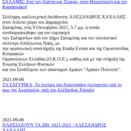
ΣΑΛΑΜΙΣ: Από τον Αίαντα και Τεύκρο, στον Θεμιστοκλή και τον
Καραϊσκάκη!
Σύλληψη, καλλιτεχνική διεύθυνση: ΑΛΕΞΑΝΔΡΟΣ ΧΑΧΑΛΗΣ
στον Αύλειο χώρο του Δημαρχείου
Σαλαμίνας, στις 9 Οκτωβρίου 2021, 5-7 μμ, η οποία
συνδιοργανώθηκε για τον εορτασμό
των Σαλαμινίων από τον Δήμο Σαλαμίνας και τον πολιτιστικό
σύλλογο Απόλλωνος Ναός, με
την οργανωτική υποστήριξη της Enalia Events και της Ομοσπονδίας
Κυπριακών
Οργανώσεων Ελλάδας (Ο.Κ.Ο.Ε.), καθώς και με την στήριξη της
Ένωσης Ελλήνων Φυσικών
και του Συνδέσμου των απανταχού Αχαιών “Αχαιών Πολιτεία”.
2021-09-06
ΤΑ ΣΑΤΥΡΙΚΑ, Το πνεύμα του Αριστοφάνη ζωντανεύει υπό το
φως της Ακρόπολης, από τον Αλέξανδρο Χάχαλη
2021-09-06
ΠΛΗΣΙΑΖΟΥΝ ΤΑ 200: 1821-2021 / ΑΛΕΞΑΝΔΡΟΣ
ΧΑΧΑΛΗΣ