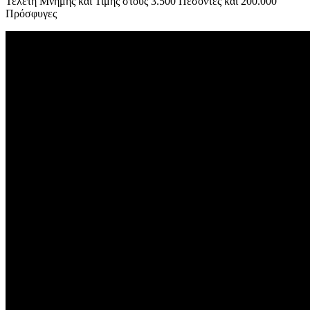
Τελετή Μνήμης και Τιμής στους 3.500 Πεσόντες και 200.000
Πρόσφυγες