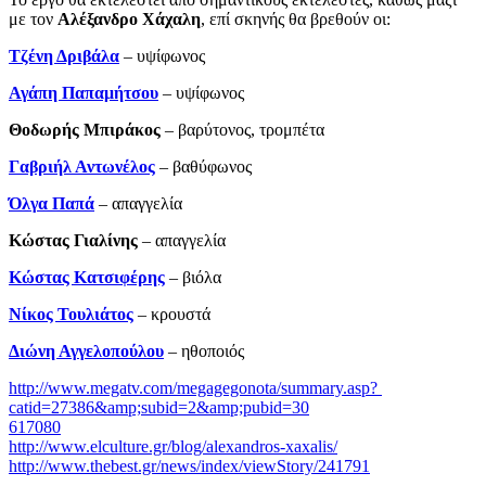
με τον
Αλέξανδρο Χάχαλη
, επί σκηνής θα βρεθούν οι:
Τζένη Δριβάλα
– υψίφωνος
Αγάπη Παπαμήτσου
– υψίφωνος
Θοδωρής Μπιράκος
– βαρύτονος, τρομπέτα
Γαβριήλ Αντωνέλος
– βαθύφωνος
Όλγα Παπά
– απαγγελία
Κώστας Γιαλίνης
­– απαγγελία
Κώστας Κατσιφέρης
– βιόλα
Νίκος Τουλιάτος
– κρουστά
Διώνη Αγγελοπούλου
– ηθοποιός
http://www.megatv.com/megagegonota/summary.asp?
catid=27386&amp;subid=2&amp;pubid=30
617080
http://www.elculture.gr/blog/alexandros-xaxalis/
http://www.thebest.gr/news/index/viewStory/241791