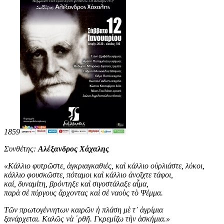
1859
Συνθέτης:
Αλέξανδρος Χάχαλης
«
Κάλλιο φυτρῶστε, ἀγκριαγκαθιές, καὶ κάλλιο οὐρλιάστε, λύκοι,
κάλλιο φουσκῶστε, πόταμοι καὶ κάλλιο ἀνοῖχτε τάφοι,
καί, δυναμίτη, βρόντηξε καὶ σιγοστάλαξε αἷμα,
παρὰ σὲ πύργους ἄρχοντας καὶ σὲ ναοὺς τὸ Ψέμμα.
Τῶν πρωτογέννητων καιρῶν ἡ πλάση μὲ τ᾿ ἀγρίμια
ξανάρχεται. Καλῶς νὰ ῾ρθῆ. Γκρεμίζω τὴν ἀσκήμια
.
»