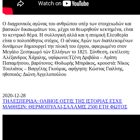
Ο διαχρονικός αγώνας του ανθρώπου υπέρ των στοιχειωδών και
βασικών δικαιωμάτων του, μέχρι να θεωρηθούν κεκτημένα, είναι
το κεντρικό θέμα. Η συλλογική αλλά και η ατομική Ελευθερία
είναι ο πολυπόθητος στόχος. Ο αέναος Αγών των διαπλεκομένων
δυνάμεων δημιουργεί την πλοκή του έργου, αφιερωμένο στον
Μεγάλο Ξεσηκωμό τών Ελλήνων το 1821. Σύνθεση, εκτέλεση:
Αλέξανδρος Χάχαλης, υψίφωνοι:Τζένη Δριβάλα – Αγάπη
Παπαμήτσου, βαρύτονος: Θοδωρής Μπιράκος, κρουστά: Νίκος
Τουλιάτος – Βαγγέλης Γκούμας, αφήγηση: Κώστας Γιαλίνης,
ηθοποιός: Διώνη Αγγελοπούλου
2020-12-28
ΤΗΛΕΣΠΕΡΙΔΑ: ΟΛΒΙΟΣ ΟΣΤΙΣ ΤΗΣ ΙΣΤΟΡΙΑΣ ΕΣΧΕ
ΜΑΘΗΣΙΝ: ΘΕΡΜΟΠΥΛΑΙ-ΣΑΛΑΜΙΣ 2500 ΕΤΗ ΦΩΤΟΣ