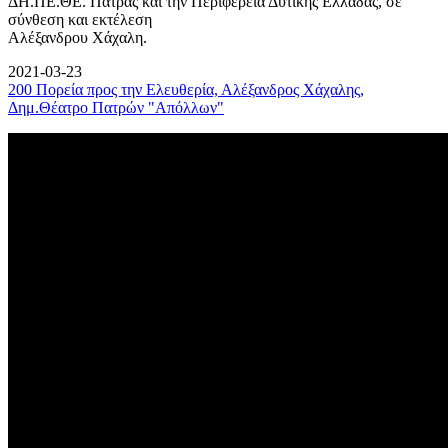
ΔΗ.ΠΕ.ΘΕ. Πάτρας και την Περιφέρεια Δυτικής Ελλάδας, σε
σύνθεση και εκτέλεση
Αλέξανδρου Χάχαλη.
2021-03-23
200 Πορεία προς την Ελευθερία, Αλέξανδρος Χάχαλης,
Δημ.Θέατρο Πατρών "Απόλλων"