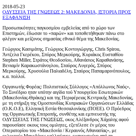
2018-05-23
ΟΔΥΣΣΕΙΑ ΤΗΣ ΓΝΩΣΕΩΣ 2: ΜΑΚΕΔΟΝΙΑ, ΙΣΤΟΡΙΑ ΠΡΟΣ
ΕΞΑΦΑΝΙΣΗ
Προσωπικότητες παγκοσμίου εμβελείας από το χώρο των
Επιστημών, έδωσαν το «παρών» και τοποθετήθηκαν πάνω στο
φλέγον και μείζονος σημασίας εθνικό θέμα της Μακεδονίας.
Γεώργιος Κασιμάτης, Γεώργιος Κοντογιώργης, Chris Spirou,
Άντζελα Γκερέκου, Σπύρος Μερκούρης, Κυριάκος Ευσταθίου
Stephen Miller, Στράτος Θεοδοσίου, Αθανάσιος Καραθανάσης,
Βενιαμίν Καρακωστάνογλου, Σταύρος Λυγερός, Σπύρος
Μερκούρης, Χρυσούλα Παλιαδέλη, Σταύρος Παπαμαρινόπουλος,
κ.α. πολλοί.
Οργανωτής Φορέας: Πολιτιστικός Σύλλογος «Απόλλωνος Ναός»,
Το Συνέδριο ηταν υπότην αιγίδα τού Υπουργείου Εσωτερικών
(Μακεδονίας-Θράκης) και της Περιφέρειας Κεντρικής Μακεδονίας,
με τη στήριξη της Ομοσπονδίας Κυπριακών Οργανώσεων Ελλάδας
(Ο.Κ.Ο.Ε), Ελληνική Εστία Θεσσαλονίκης (ΠΟΕΕ). Ο Πρόεδρος
της Οργανωτικής Επιτροπής, συνθέτης και εμπνευστής της
ΟΔΥΣΣΕΙΑΣ ΤΗΣ ΓΝΩΣΕΩΣ, οκος Αλέξανδρος Χάχαλης αφού
παρουσίασε οκους τους ομιλητες, εξετέλεσε έν μέρος του
Οπερατορίου του «Μακεδονία / Κεραυνός Αθανασίας», με
εκλεκτούς Μακεδόνες καλλιτέχνες, εμπνευσμένο από τη