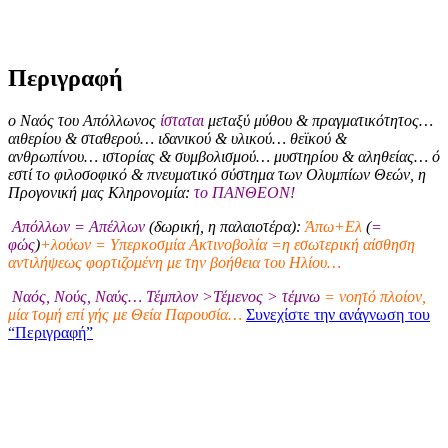
Περιγραφή
ο Ναός του Απόλλωνος
ίσταται
μεταξύ μύθου & πραγματικότητος…
αιθερίου & σταθερού… ιδανικού & υλικού… θεϊκού &
ανθρωπίνου… ιστορίας & συμβολισμού… μυστηρίου & αληθείας… ό
εστί το φιλοσοφικό & πνευματικό σύστημα των Ολυμπίων Θεών, η
Προγονική μας Κληρονομία:
το ΠΑΝΘΕΟΝ!
Απόλλων = Απέλλων
(δωρική, η παλαιοτέρα):
Άπω+Ελ
(
=
φώς
)
+λούων = Υπερκοσμία Ακτινοβολία =η εσωτερική αίσθηση
αντιλήψεως φορτιζομένη με την βοήθεια του Ηλίου…
Ναός, Νούς, Ναύς… Τέμπλον >Τέμενος > τέμνω
= νοητό πλοίον,
μία τομή επί γής με Θεία Παρουσία…
Συνεχίστε την ανάγνωση του
“Περιγραφή”