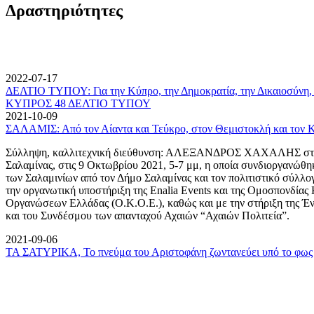
Δραστηριότητες
2022-07-17
ΔΕΛΤΙΟ ΤΥΠΟΥ: Για την Κύπρο, την Δημοκρατία, την Δικαιοσύνη, 
ΚΥΠΡΟΣ 48 ΔΕΛΤΙΟ ΤΥΠΟΥ
2021-10-09
ΣΑΛΑΜΙΣ: Από τον Αίαντα και Τεύκρο, στον Θεμιστοκλή και τον 
Σύλληψη, καλλιτεχνική διεύθυνση: ΑΛΕΞΑΝΔΡΟΣ ΧΑΧΑΛΗΣ στον
Σαλαμίνας, στις 9 Οκτωβρίου 2021, 5-7 μμ, η οποία συνδιοργανώθη
των Σαλαμινίων από τον Δήμο Σαλαμίνας και τον πολιτιστικό σύλλ
την οργανωτική υποστήριξη της Enalia Events και της Ομοσπονδία
Οργανώσεων Ελλάδας (Ο.Κ.Ο.Ε.), καθώς και με την στήριξη της 
και του Συνδέσμου των απανταχού Αχαιών “Αχαιών Πολιτεία”.
2021-09-06
ΤΑ ΣΑΤΥΡΙΚΑ, Το πνεύμα του Αριστοφάνη ζωντανεύει υπό το φως 