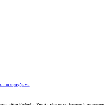
ω στο περιεχόμενο.
ν συνθέτη Αλέξανδρο Χάχαλη, είναι μη κερδοσκοπικός οργανισμός π