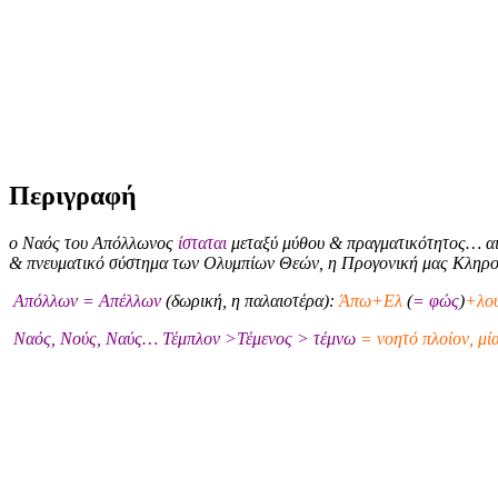
Περιγραφή
ο Ναός του Απόλλωνος
ίσταται
μεταξύ μύθου & πραγματικότητος… αι
& πνευματικό σύστημα των Ολυμπίων Θεών, η Προγονική μας Κληρ
Απόλλων = Απέλλων
(δωρική, η παλαιοτέρα):
Άπω+Ελ
(
= φώς
)
+λού
Ναός, Νούς, Ναύς… Τέμπλον >Τέμενος > τέμνω
= νοητό πλοίον, μί