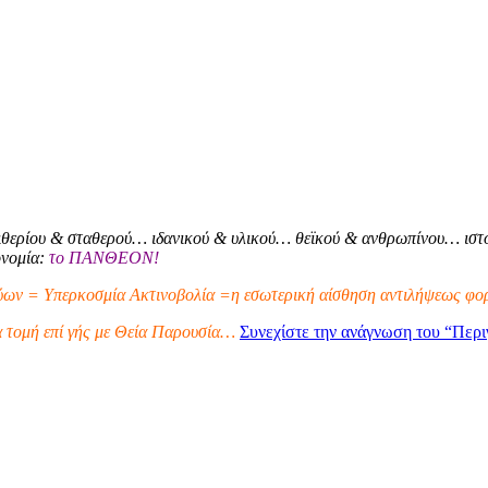
θερίου & σταθερού… ιδανικού & υλικού… θεϊκού & ανθρωπίνου… ιστο
ονομία:
το ΠΑΝΘΕΟΝ!
ων = Υπερκοσμία Ακτινοβολία =η εσωτερική αίσθηση αντιλήψεως φορ
α τομή επί γής με Θεία Παρουσία…
Συνεχίστε την ανάγνωση του
“Περι