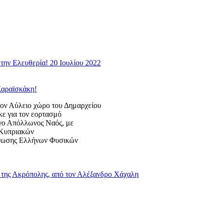
την Ελευθερία! 20 Ιουλίου 2022
Καραϊσκάκη!
 Αύλειο χώρο του Δημαρχείου
κε για τον εορτασμό
ογο Απόλλωνος Ναός, με
ς Κυπριακών
Ένωσης Ελλήνων Φυσικών
της Ακρόπολης, από τον Αλέξανδρο Χάχαλη