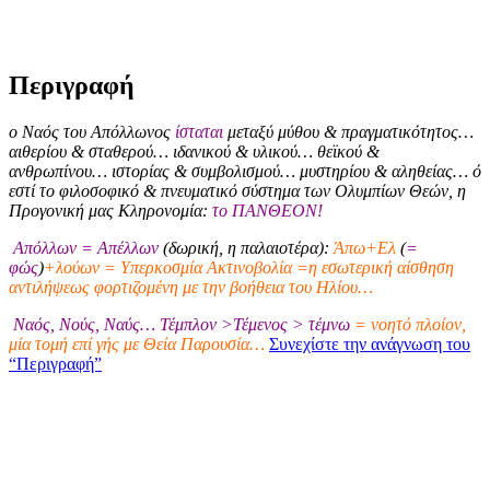
Περιγραφή
ο Ναός του Απόλλωνος
ίσταται
μεταξύ μύθου & πραγματικότητος…
αιθερίου & σταθερού… ιδανικού & υλικού… θεϊκού &
ανθρωπίνου… ιστορίας & συμβολισμού… μυστηρίου & αληθείας… ό
εστί το φιλοσοφικό & πνευματικό σύστημα των Ολυμπίων Θεών, η
Προγονική μας Κληρονομία:
το ΠΑΝΘΕΟΝ!
Απόλλων = Απέλλων
(δωρική, η παλαιοτέρα):
Άπω+Ελ
(
=
φώς
)
+λούων = Υπερκοσμία Ακτινοβολία =η εσωτερική αίσθηση
αντιλήψεως φορτιζομένη με την βοήθεια του Ηλίου…
Ναός, Νούς, Ναύς… Τέμπλον >Τέμενος > τέμνω
= νοητό πλοίον,
μία τομή επί γής με Θεία Παρουσία…
Συνεχίστε την ανάγνωση του
“Περιγραφή”