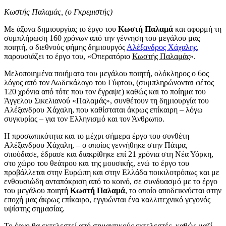
Κωστής Παλαμάς, (ο Γκρεμιστής)
Με άξονα δημιουργίας το έργο του
Κωστή Παλαμά
και αφορμή τη
συμπλήρωση 160 χρόνων από την γέννηση του μεγάλου μας
ποιητή, ο διεθνούς φήμης δημιουργός
Αλέξανδρος Χάχαλης
,
παρουσιάζει το έργο του, «Οπερατόριο
Κωστής Παλαμάς
».
Μελοποιημένα ποιήματα του μεγάλου ποιητή, ολόκληρος ο 6ος
λόγος από τον Δωδεκάλογο του Γύφτου, (συμπληρώνονται φέτος
120 χρόνια από τότε που τον έγραψε) καθώς και το ποίημα του
Άγγελου Σικελιανού «Παλαμάς», συνθέτουν τη δημιουργία του
Αλέξανδρου Χάχαλη, που καθίσταται άκρως επίκαιρη – λόγω
συγκυρίας – για τον Ελληνισμό και τον Άνθρωπο.
Η προσωπικότητα και το μέχρι σήμερα έργο του συνθέτη
Αλέξανδρου Χάχαλη, – ο οποίος γεννήθηκε στην Πάτρα,
σπούδασε, έδρασε και διακρίθηκε επί 21 χρόνια στη Νέα Υόρκη,
στο χώρο του θεάτρου και της μουσικής, ενώ το έργο του
προβάλλεται στην Ευρώπη και στην Ελλάδα ποικιλοτρόπως και με
ενθουσιώδη ανταπόκριση από το κοινό, σε συνδυασμό με το έργο
του μεγάλου ποιητή
Κωστή Παλαμά
, το οποίο αποδεικνύεται στην
εποχή μας άκρως επίκαιρο, εγγυώνται ένα καλλιτεχνικό γεγονός
υψίστης σημασίας.
Το έργο θα εκτελεστεί από σημαντικούς εκτελεστές, καθώς μαζί