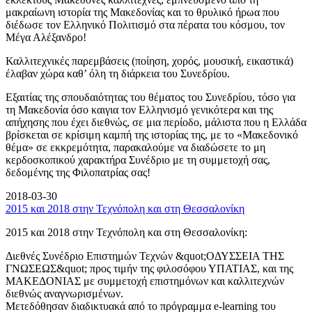
μακραίωνη ιστορία της Μακεδονίας και το θρυλικό ήρωα που
διέδωσε τον Ελληνικό Πολιτισμό στα πέρατα του κόσμου, τον
Μέγα Αλέξανδρο!
Καλλιτεχνικές παρεμβάσεις (ποίηση, χορός, μουσική, εικαστικά)
έλαβαν χώρα καθ’ όλη τη διάρκεια του Συνεδρίου.
Εξαιτίας της σπουδαιότητας του θέματος του Συνεδρίου, τόσο για
τη Μακεδονία όσο καιγια τον Ελληνισμό γενικότερα και της
απήχησης που έχει διεθνώς, σε μια περίοδο, μάλιστα που η Ελλάδα
βρίσκεται σε κρίσιμη καμπή της ιστορίας της, με το «Μακεδονικό
θέμα» σε εκκρεμότητα, παρακαλούμε να διαδώσετε το μη
κερδοσκοπικού χαρακτήρα Συνέδριο με τη συμμετοχή σας,
δεδομένης της Φιλοπατρίας σας!
2018-03-30
2015 και 2018 στην Τεχνόπολη και στη Θεσσαλονίκη
2015 και 2018 στην Τεχνόπολη και στη Θεσσαλονίκη:
Διεθνές Συνέδριο Επιστημών Τεχνών &quot;ΟΔΥΣΣΕΙΑ ΤΗΣ
ΓΝΩΣΕΩΣ&quot; προς τιμήν της φιλοσόφου ΥΠΑΤΙΑΣ, και της
ΜΑΚΕΔΟΝΙΑΣ με συμμετοχή επιστημόνων και καλλιτεχνών
διεθνώς αναγνωρισμένων.
Μετεδόθησαν διαδικτυακά από το πρόγραμμα e-learning του