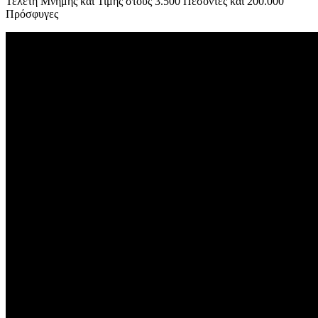
Τελετή Μνήμης και Τιμής στους 3.500 Πεσόντες και 200.000
Πρόσφυγες