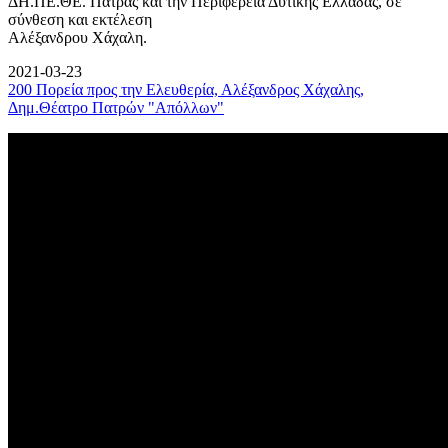
ΔΗ.ΠΕ.ΘΕ. Πάτρας και την Περιφέρεια Δυτικής Ελλάδας, σε
σύνθεση και εκτέλεση
Αλέξανδρου Χάχαλη.
2021-03-23
200 Πορεία προς την Ελευθερία, Αλέξανδρος Χάχαλης,
Δημ.Θέατρο Πατρών "Απόλλων"