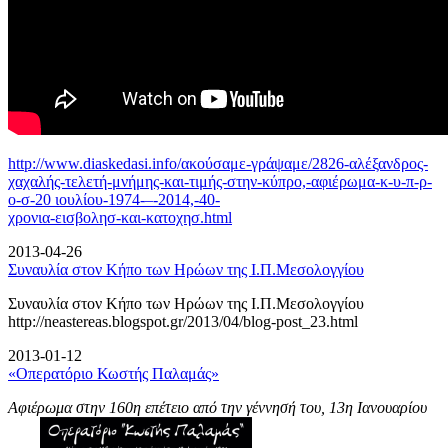
http://www.diaskedasi.info/ακούσαμε-γράψαμε/2826-αλέξανδρος-
χαχαλής-τελετή-
μνήμης-και-τιμής-στην-κύπρο,-αφιέρωμα-κ-υ-π-ρ-
ο-σ-20 ιουλίου-1974-–-2014,-40-
χρονια-εισβολησ-και-κατοχησ.html
2013-04-26
Συναυλία στον Κήπο των Ηρώων της Ι.Π.Μεσολογγίου
Συναυλία στον Κήπο των Ηρώων της Ι.Π.Μεσολογγίου
http://neastereas.blogspot.gr/2013/04/blog-post_23.html
2013-01-12
«Οπερατόριο Κωστής Παλαμάς»
Αφιέρωμα στην 160η επέτειο από την γέννησή του, 13η Ιανουαρίου