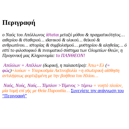
Περιγραφή
ο Ναός του Απόλλωνος
ίσταται
μεταξύ μύθου & πραγματικότητος…
αιθερίου & σταθερού… ιδανικού & υλικού… θεϊκού &
ανθρωπίνου… ιστορίας & συμβολισμού… μυστηρίου & αληθείας… ό
εστί το φιλοσοφικό & πνευματικό σύστημα των Ολυμπίων Θεών, η
Προγονική μας Κληρονομία:
το ΠΑΝΘΕΟΝ!
Απόλλων = Απέλλων
(δωρική, η παλαιοτέρα):
Άπω+Ελ
(
=
φώς
)
+λούων = Υπερκοσμία Ακτινοβολία =η εσωτερική αίσθηση
αντιλήψεως φορτιζομένη με την βοήθεια του Ηλίου…
Ναός, Νούς, Ναύς… Τέμπλον >Τέμενος > τέμνω
= νοητό πλοίον,
μία τομή επί γής με Θεία Παρουσία…
Συνεχίστε την ανάγνωση του
“Περιγραφή”