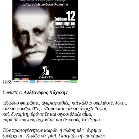
1859
Συνθέτης:
Αλέξανδρος Χάχαλης
«
Κάλλιο φυτρῶστε, ἀγκριαγκαθιές, καὶ κάλλιο οὐρλιάστε, λύκοι,
κάλλιο φουσκῶστε, πόταμοι καὶ κάλλιο ἀνοῖχτε τάφοι,
καί, δυναμίτη, βρόντηξε καὶ σιγοστάλαξε αἷμα,
παρὰ σὲ πύργους ἄρχοντας καὶ σὲ ναοὺς τὸ Ψέμμα.
Τῶν πρωτογέννητων καιρῶν ἡ πλάση μὲ τ᾿ ἀγρίμια
ξανάρχεται. Καλῶς νὰ ῾ρθῆ. Γκρεμίζω τὴν ἀσκήμια
.
»