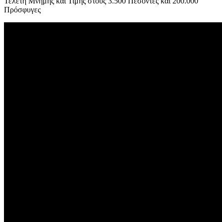
Τελετή Μνήμης και Τιμής στους 3.500 Πεσόντες και 200.000
Πρόσφυγες