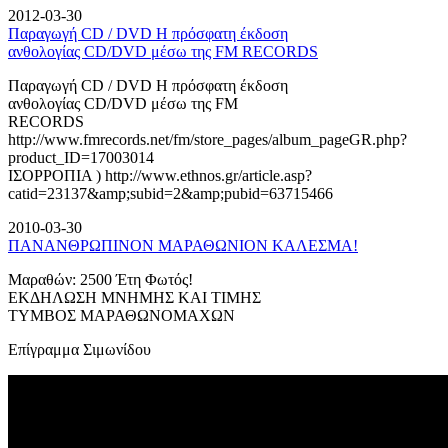
2012-03-30
Παραγωγή CD / DVD Η πρόσφατη έκδοση
ανθολογίας CD/DVD μέσω της FM RECORDS
Παραγωγή CD / DVD Η πρόσφατη έκδοση
ανθολογίας CD/DVD μέσω της FM
RECORDS
http://www.fmrecords.net/fm/store_pages/album_pageGR.php?
product_ID=17003014
ΙΣΟΡΡΟΠΙΑ ) http://www.ethnos.gr/article.asp?
catid=23137&amp;subid=2&amp;pubid=63715466
2010-03-30
ΠΑΝΑΝΘΡΩΠΙΝΟΝ ΜΑΡΑΘΩΝΙΟΝ ΚΑΛΕΣΜΑ!
Μαραθών: 2500 Έτη Φωτός!
ΕΚΔΗΛΩΣΗ ΜΝΗΜΗΣ ΚΑΙ ΤΙΜΗΣ
ΤΥΜΒΟΣ ΜΑΡΑΘΩΝΟΜΑΧΩΝ
Επίγραμμα Σιμωνίδου