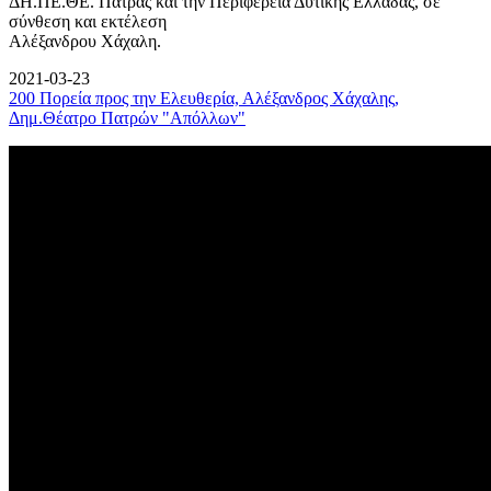
ΔΗ.ΠΕ.ΘΕ. Πάτρας και την Περιφέρεια Δυτικής Ελλάδας, σε
σύνθεση και εκτέλεση
Αλέξανδρου Χάχαλη.
2021-03-23
200 Πορεία προς την Ελευθερία, Αλέξανδρος Χάχαλης,
Δημ.Θέατρο Πατρών "Απόλλων"