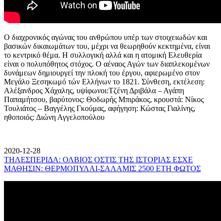
Ο διαχρονικός αγώνας του ανθρώπου υπέρ των στοιχειωδών και
βασικών δικαιωμάτων του, μέχρι να θεωρηθούν κεκτημένα, είναι
το κεντρικό θέμα. Η συλλογική αλλά και η ατομική Ελευθερία
είναι ο πολυπόθητος στόχος. Ο αέναος Αγών των διαπλεκομένων
δυνάμεων δημιουργεί την πλοκή του έργου, αφιερωμένο στον
Μεγάλο Ξεσηκωμό τών Ελλήνων το 1821. Σύνθεση, εκτέλεση:
Αλέξανδρος Χάχαλης, υψίφωνοι:Τζένη Δριβάλα – Αγάπη
Παπαμήτσου, βαρύτονος: Θοδωρής Μπιράκος, κρουστά: Νίκος
Τουλιάτος – Βαγγέλης Γκούμας, αφήγηση: Κώστας Γιαλίνης,
ηθοποιός: Διώνη Αγγελοπούλου
2020-12-28
ΤΗΛΕΣΠΕΡΙΔΑ: ΟΛΒΙΟΣ ΟΣΤΙΣ ΤΗΣ ΙΣΤΟΡΙΑΣ ΕΣΧΕ
ΜΑΘΗΣΙΝ: ΘΕΡΜΟΠΥΛΑΙ-ΣΑΛΑΜΙΣ 2500 ΕΤΗ ΦΩΤΟΣ