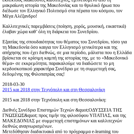
μακραίωνη ιστορία της Μακεδονίας και το θρυλικό ήρωα που
διέδωσε τον Ελληνικό Πολιτισμό στα πέρατα του κόσμου, τον
Μέγα Αλέξανδρο!
Καλλιτεχνικές παρεμβάσεις (ποίηση, χορός, μουσική, εικαστικά)
έλαβαν χώρα καθ’ όλη τη διάρκεια του Συνεδρίου.
Εξαιτίας της σπουδαιότητας του θέματος του Συνεδρίου, τόσο για
τη Μακεδονία όσο καιγια τον Ελληνισμό γενικότερα και της
απήχησης που έχει διεθνώς, σε μια περίοδο, μάλιστα που η Ελλάδα
βρίσκεται σε κρίσιμη καμπή της ιστορίας της, με το «Μακεδονικό
θέμα» σε εκκρεμότητα, παρακαλούμε να διαδώσετε το μη
κερδοσκοπικού χαρακτήρα Συνέδριο με τη συμμετοχή σας,
δεδομένης της Φιλοπατρίας σας!
2018-03-30
2015 και 2018 στην Τεχνόπολη και στη Θεσσαλονίκη
2015 και 2018 στην Τεχνόπολη και στη Θεσσαλονίκη:
Διεθνές Συνέδριο Επιστημών Τεχνών &quot;ΟΔΥΣΣΕΙΑ ΤΗΣ
ΓΝΩΣΕΩΣ&quot; προς τιμήν της φιλοσόφου ΥΠΑΤΙΑΣ, και της
ΜΑΚΕΔΟΝΙΑΣ με συμμετοχή επιστημόνων και καλλιτεχνών
διεθνώς αναγνωρισμένων.
Μετεδόθησαν διαδικτυακά από το πρόγραμμα e-learning του