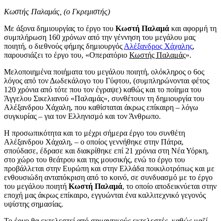
Κωστής Παλαμάς, (ο Γκρεμιστής)
Με άξονα δημιουργίας το έργο του
Κωστή Παλαμά
και αφορμή τη
συμπλήρωση 160 χρόνων από την γέννηση του μεγάλου μας
ποιητή, ο διεθνούς φήμης δημιουργός
Αλέξανδρος Χάχαλης
,
παρουσιάζει το έργο του, «Οπερατόριο
Κωστής Παλαμάς
».
Μελοποιημένα ποιήματα του μεγάλου ποιητή, ολόκληρος ο 6ος
λόγος από τον Δωδεκάλογο του Γύφτου, (συμπληρώνονται φέτος
120 χρόνια από τότε που τον έγραψε) καθώς και το ποίημα του
Άγγελου Σικελιανού «Παλαμάς», συνθέτουν τη δημιουργία του
Αλέξανδρου Χάχαλη, που καθίσταται άκρως επίκαιρη – λόγω
συγκυρίας – για τον Ελληνισμό και τον Άνθρωπο.
Η προσωπικότητα και το μέχρι σήμερα έργο του συνθέτη
Αλέξανδρου Χάχαλη, – ο οποίος γεννήθηκε στην Πάτρα,
σπούδασε, έδρασε και διακρίθηκε επί 21 χρόνια στη Νέα Υόρκη,
στο χώρο του θεάτρου και της μουσικής, ενώ το έργο του
προβάλλεται στην Ευρώπη και στην Ελλάδα ποικιλοτρόπως και με
ενθουσιώδη ανταπόκριση από το κοινό, σε συνδυασμό με το έργο
του μεγάλου ποιητή
Κωστή Παλαμά
, το οποίο αποδεικνύεται στην
εποχή μας άκρως επίκαιρο, εγγυώνται ένα καλλιτεχνικό γεγονός
υψίστης σημασίας.
Το έργο θα εκτελεστεί από σημαντικούς εκτελεστές, καθώς μαζί