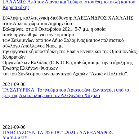
ΣΑΛΑΜΙΣ: Από τον Αίαντα και Τεύκρο, στον Θεμιστοκλή και τον
Καραϊσκάκη!
Σύλληψη, καλλιτεχνική διεύθυνση: ΑΛΕΞΑΝΔΡΟΣ ΧΑΧΑΛΗΣ
στον Αύλειο χώρο του Δημαρχείου
Σαλαμίνας, στις 9 Οκτωβρίου 2021, 5-7 μμ, η οποία
συνδιοργανώθηκε για τον εορτασμό
των Σαλαμινίων από τον Δήμο Σαλαμίνας και τον πολιτιστικό
σύλλογο Απόλλωνος Ναός, με
την οργανωτική υποστήριξη της Enalia Events και της Ομοσπονδίας
Κυπριακών
Οργανώσεων Ελλάδας (Ο.Κ.Ο.Ε.), καθώς και με την στήριξη της
Ένωσης Ελλήνων Φυσικών
και του Συνδέσμου των απανταχού Αχαιών “Αχαιών Πολιτεία”.
2021-09-06
ΤΑ ΣΑΤΥΡΙΚΑ, Το πνεύμα του Αριστοφάνη ζωντανεύει υπό το
φως της Ακρόπολης, από τον Αλέξανδρο Χάχαλη
2021-09-06
ΠΛΗΣΙΑΖΟΥΝ ΤΑ 200: 1821-2021 / ΑΛΕΞΑΝΔΡΟΣ
ΧΑΧΑΛΗΣ