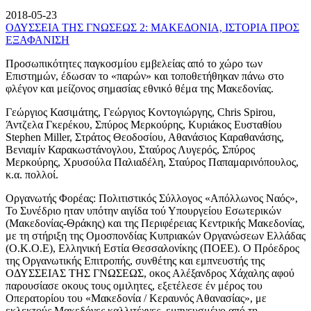
2018-05-23
ΟΔΥΣΣΕΙΑ ΤΗΣ ΓΝΩΣΕΩΣ 2: ΜΑΚΕΔΟΝΙΑ, ΙΣΤΟΡΙΑ ΠΡΟΣ
ΕΞΑΦΑΝΙΣΗ
Προσωπικότητες παγκοσμίου εμβελείας από το χώρο των
Επιστημών, έδωσαν το «παρών» και τοποθετήθηκαν πάνω στο
φλέγον και μείζονος σημασίας εθνικό θέμα της Μακεδονίας.
Γεώργιος Κασιμάτης, Γεώργιος Κοντογιώργης, Chris Spirou,
Άντζελα Γκερέκου, Σπύρος Μερκούρης, Κυριάκος Ευσταθίου
Stephen Miller, Στράτος Θεοδοσίου, Αθανάσιος Καραθανάσης,
Βενιαμίν Καρακωστάνογλου, Σταύρος Λυγερός, Σπύρος
Μερκούρης, Χρυσούλα Παλιαδέλη, Σταύρος Παπαμαρινόπουλος,
κ.α. πολλοί.
Οργανωτής Φορέας: Πολιτιστικός Σύλλογος «Απόλλωνος Ναός»,
Το Συνέδριο ηταν υπότην αιγίδα τού Υπουργείου Εσωτερικών
(Μακεδονίας-Θράκης) και της Περιφέρειας Κεντρικής Μακεδονίας,
με τη στήριξη της Ομοσπονδίας Κυπριακών Οργανώσεων Ελλάδας
(Ο.Κ.Ο.Ε), Ελληνική Εστία Θεσσαλονίκης (ΠΟΕΕ). Ο Πρόεδρος
της Οργανωτικής Επιτροπής, συνθέτης και εμπνευστής της
ΟΔΥΣΣΕΙΑΣ ΤΗΣ ΓΝΩΣΕΩΣ, οκος Αλέξανδρος Χάχαλης αφού
παρουσίασε οκους τους ομιλητες, εξετέλεσε έν μέρος του
Οπερατορίου του «Μακεδονία / Κεραυνός Αθανασίας», με
εκλεκτούς Μακεδόνες καλλιτέχνες, εμπνευσμένο από τη