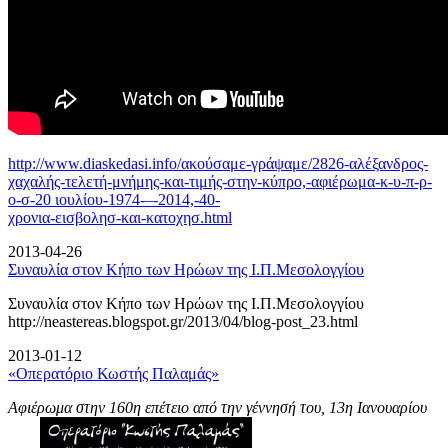
http://www.diaskedasi.info/ακούσαμε-γράψαμε/2826-αλέξανδρος-
χαχαλής-τελετή-
μνήμης-και-τιμής-στην-κύπρο,-αφιέρωμα-κ-υ-π-ρ-
ο-σ-20 ιουλίου-1974-–-2014,-40-
χρονια-εισβολησ-και-κατοχησ.html
2013-04-26
Συναυλία στον Κήπο των Ηρώων της Ι.Π.Μεσολογγίου
Συναυλία στον Κήπο των Ηρώων της Ι.Π.Μεσολογγίου
http://neastereas.blogspot.gr/2013/04/blog-post_23.html
2013-01-12
«Οπερατόριο Κωστής Παλαμάς»
Αφιέρωμα στην 160η επέτειο από την γέννησή του, 13η Ιανουαρίου