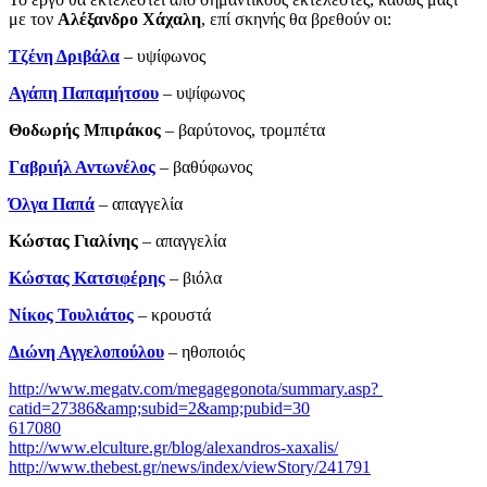
με τον
Αλέξανδρο Χάχαλη
, επί σκηνής θα βρεθούν οι:
Τζένη Δριβάλα
– υψίφωνος
Αγάπη Παπαμήτσου
– υψίφωνος
Θοδωρής Μπιράκος
– βαρύτονος, τρομπέτα
Γαβριήλ Αντωνέλος
– βαθύφωνος
Όλγα Παπά
– απαγγελία
Κώστας Γιαλίνης
­– απαγγελία
Κώστας Κατσιφέρης
– βιόλα
Νίκος Τουλιάτος
– κρουστά
Διώνη Αγγελοπούλου
– ηθοποιός
http://www.megatv.com/megagegonota/summary.asp?
catid=27386&amp;subid=2&amp;pubid=30
617080
http://www.elculture.gr/blog/alexandros-xaxalis/
http://www.thebest.gr/news/index/viewStory/241791