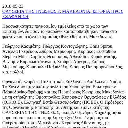
2018-05-23
ΟΔΥΣΣΕΙΑ ΤΗΣ ΓΝΩΣΕΩΣ 2: ΜΑΚΕΔΟΝΙΑ, ΙΣΤΟΡΙΑ ΠΡΟΣ
ΕΞΑΦΑΝΙΣΗ
Προσωπικότητες παγκοσμίου εμβελείας από το χώρο των
Επιστημών, έδωσαν το «παρών» και τοποθετήθηκαν πάνω στο
φλέγον και μείζονος σημασίας εθνικό θέμα της Μακεδονίας.
Γεώργιος Κασιμάτης, Γεώργιος Κοντογιώργης, Chris Spirou,
Άντζελα Γκερέκου, Σπύρος Μερκούρης, Κυριάκος Ευσταθίου
Stephen Miller, Στράτος Θεοδοσίου, Αθανάσιος Καραθανάσης,
Βενιαμίν Καρακωστάνογλου, Σταύρος Λυγερός, Σπύρος
Μερκούρης, Χρυσούλα Παλιαδέλη, Σταύρος Παπαμαρινόπουλος,
κ.α. πολλοί.
Οργανωτής Φορέας: Πολιτιστικός Σύλλογος «Απόλλωνος Ναός»,
Το Συνέδριο ηταν υπότην αιγίδα τού Υπουργείου Εσωτερικών
(Μακεδονίας-Θράκης) και της Περιφέρειας Κεντρικής Μακεδονίας,
με τη στήριξη της Ομοσπονδίας Κυπριακών Οργανώσεων Ελλάδας
(Ο.Κ.Ο.Ε), Ελληνική Εστία Θεσσαλονίκης (ΠΟΕΕ). Ο Πρόεδρος
της Οργανωτικής Επιτροπής, συνθέτης και εμπνευστής της
ΟΔΥΣΣΕΙΑΣ ΤΗΣ ΓΝΩΣΕΩΣ, οκος Αλέξανδρος Χάχαλης αφού
παρουσίασε οκους τους ομιλητες, εξετέλεσε έν μέρος του
Οπερατορίου του «Μακεδονία / Κεραυνός Αθανασίας», με
εκλεκτούς Μακεδόνες καλλιτέχνες, εμπνευσμένο από τη