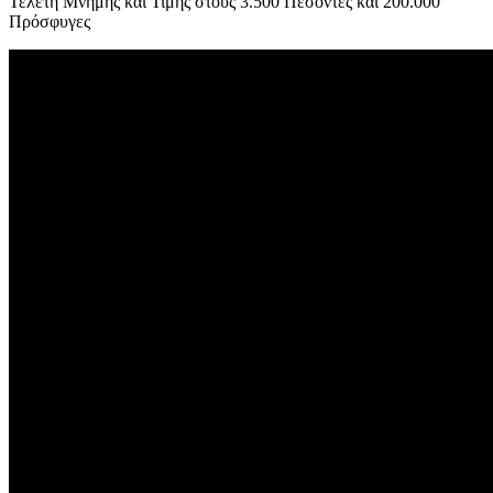
Τελετή Μνήμης και Τιμής στους 3.500 Πεσόντες και 200.000
Πρόσφυγες