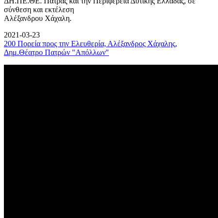
ΔΗ.ΠΕ.ΘΕ. Πάτρας και την Περιφέρεια Δυτικής Ελλάδας, σε
σύνθεση και εκτέλεση
Αλέξανδρου Χάχαλη.
2021-03-23
200 Πορεία προς την Ελευθερία, Αλέξανδρος Χάχαλης,
Δημ.Θέατρο Πατρών "Απόλλων"