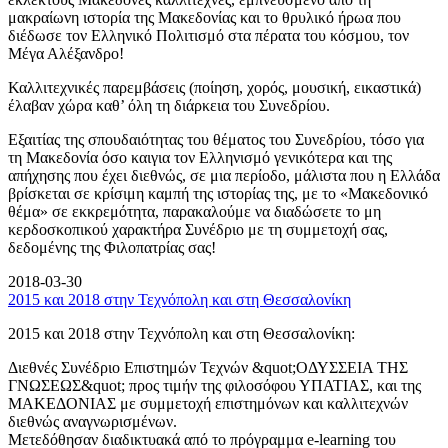
μακραίωνη ιστορία της Μακεδονίας και το θρυλικό ήρωα που
διέδωσε τον Ελληνικό Πολιτισμό στα πέρατα του κόσμου, τον
Μέγα Αλέξανδρο!
Καλλιτεχνικές παρεμβάσεις (ποίηση, χορός, μουσική, εικαστικά)
έλαβαν χώρα καθ’ όλη τη διάρκεια του Συνεδρίου.
Εξαιτίας της σπουδαιότητας του θέματος του Συνεδρίου, τόσο για
τη Μακεδονία όσο καιγια τον Ελληνισμό γενικότερα και της
απήχησης που έχει διεθνώς, σε μια περίοδο, μάλιστα που η Ελλάδα
βρίσκεται σε κρίσιμη καμπή της ιστορίας της, με το «Μακεδονικό
θέμα» σε εκκρεμότητα, παρακαλούμε να διαδώσετε το μη
κερδοσκοπικού χαρακτήρα Συνέδριο με τη συμμετοχή σας,
δεδομένης της Φιλοπατρίας σας!
2018-03-30
2015 και 2018 στην Τεχνόπολη και στη Θεσσαλονίκη
2015 και 2018 στην Τεχνόπολη και στη Θεσσαλονίκη:
Διεθνές Συνέδριο Επιστημών Τεχνών &quot;ΟΔΥΣΣΕΙΑ ΤΗΣ
ΓΝΩΣΕΩΣ&quot; προς τιμήν της φιλοσόφου ΥΠΑΤΙΑΣ, και της
ΜΑΚΕΔΟΝΙΑΣ με συμμετοχή επιστημόνων και καλλιτεχνών
διεθνώς αναγνωρισμένων.
Μετεδόθησαν διαδικτυακά από το πρόγραμμα e-learning του