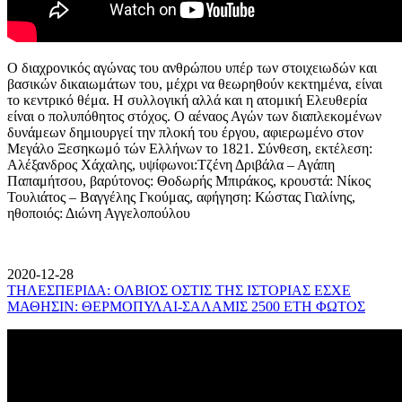
Ο διαχρονικός αγώνας του ανθρώπου υπέρ των στοιχειωδών και
βασικών δικαιωμάτων του, μέχρι να θεωρηθούν κεκτημένα, είναι
το κεντρικό θέμα. Η συλλογική αλλά και η ατομική Ελευθερία
είναι ο πολυπόθητος στόχος. Ο αέναος Αγών των διαπλεκομένων
δυνάμεων δημιουργεί την πλοκή του έργου, αφιερωμένο στον
Μεγάλο Ξεσηκωμό τών Ελλήνων το 1821. Σύνθεση, εκτέλεση:
Αλέξανδρος Χάχαλης, υψίφωνοι:Τζένη Δριβάλα – Αγάπη
Παπαμήτσου, βαρύτονος: Θοδωρής Μπιράκος, κρουστά: Νίκος
Τουλιάτος – Βαγγέλης Γκούμας, αφήγηση: Κώστας Γιαλίνης,
ηθοποιός: Διώνη Αγγελοπούλου
2020-12-28
ΤΗΛΕΣΠΕΡΙΔΑ: ΟΛΒΙΟΣ ΟΣΤΙΣ ΤΗΣ ΙΣΤΟΡΙΑΣ ΕΣΧΕ
ΜΑΘΗΣΙΝ: ΘΕΡΜΟΠΥΛΑΙ-ΣΑΛΑΜΙΣ 2500 ΕΤΗ ΦΩΤΟΣ