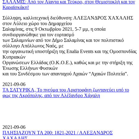
ΣΑΛΑΜΙΣ: Από τον Αίαντα και Τεύκρο, στον Θεμιστοκλή και τον
Καραϊσκάκη!
Σύλληψη, καλλιτεχνική διεύθυνση: ΑΛΕΞΑΝΔΡΟΣ ΧΑΧΑΛΗΣ
στον Αύλειο χώρο του Δημαρχείου
Σαλαμίνας, στις 9 Οκτωβρίου 2021, 5-7 μμ, η οποία
συνδιοργανώθηκε για τον εορτασμό
των Σαλαμινίων από τον Δήμο Σαλαμίνας και τον πολιτιστικό
σύλλογο Απόλλωνος Ναός, με
την οργανωτική υποστήριξη της Enalia Events και της Ομοσπονδίας
Κυπριακών
Οργανώσεων Ελλάδας (Ο.Κ.Ο.Ε.), καθώς και με την στήριξη της
Ένωσης Ελλήνων Φυσικών
και του Συνδέσμου των απανταχού Αχαιών “Αχαιών Πολιτεία”.
2021-09-06
ΤΑ ΣΑΤΥΡΙΚΑ, Το πνεύμα του Αριστοφάνη ζωντανεύει υπό το
φως της Ακρόπολης, από τον Αλέξανδρο Χάχαλη
2021-09-06
ΠΛΗΣΙΑΖΟΥΝ ΤΑ 200: 1821-2021 / ΑΛΕΞΑΝΔΡΟΣ
ΧΑΧΑΛΗΣ