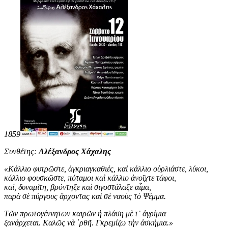
1859
Συνθέτης:
Αλέξανδρος Χάχαλης
«
Κάλλιο φυτρῶστε, ἀγκριαγκαθιές, καὶ κάλλιο οὐρλιάστε, λύκοι,
κάλλιο φουσκῶστε, πόταμοι καὶ κάλλιο ἀνοῖχτε τάφοι,
καί, δυναμίτη, βρόντηξε καὶ σιγοστάλαξε αἷμα,
παρὰ σὲ πύργους ἄρχοντας καὶ σὲ ναοὺς τὸ Ψέμμα.
Τῶν πρωτογέννητων καιρῶν ἡ πλάση μὲ τ᾿ ἀγρίμια
ξανάρχεται. Καλῶς νὰ ῾ρθῆ. Γκρεμίζω τὴν ἀσκήμια
.
»