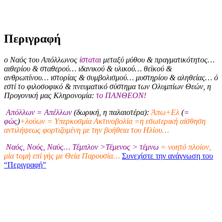
Περιγραφή
ο Ναός του Απόλλωνος
ίσταται
μεταξύ μύθου & πραγματικότητος…
αιθερίου & σταθερού… ιδανικού & υλικού… θεϊκού &
ανθρωπίνου… ιστορίας & συμβολισμού… μυστηρίου & αληθείας… ό
εστί το φιλοσοφικό & πνευματικό σύστημα των Ολυμπίων Θεών, η
Προγονική μας Κληρονομία:
το ΠΑΝΘΕΟΝ!
Απόλλων = Απέλλων
(δωρική, η παλαιοτέρα):
Άπω+Ελ
(
=
φώς
)
+λούων = Υπερκοσμία Ακτινοβολία =η εσωτερική αίσθηση
αντιλήψεως φορτιζομένη με την βοήθεια του Ηλίου…
Ναός, Νούς, Ναύς… Τέμπλον >Τέμενος > τέμνω
= νοητό πλοίον,
μία τομή επί γής με Θεία Παρουσία…
Συνεχίστε την ανάγνωση του
“Περιγραφή”