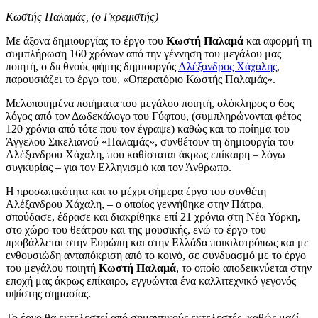
Κωστής Παλαμάς, (ο Γκρεμιστής)
Με άξονα δημιουργίας το έργο του
Κωστή Παλαμά
και αφορμή τη
συμπλήρωση 160 χρόνων από την γέννηση του μεγάλου μας
ποιητή, ο διεθνούς φήμης δημιουργός
Αλέξανδρος Χάχαλης
,
παρουσιάζει το έργο του, «Οπερατόριο
Κωστής Παλαμάς
».
Μελοποιημένα ποιήματα του μεγάλου ποιητή, ολόκληρος ο 6ος
λόγος από τον Δωδεκάλογο του Γύφτου, (συμπληρώνονται φέτος
120 χρόνια από τότε που τον έγραψε) καθώς και το ποίημα του
Άγγελου Σικελιανού «Παλαμάς», συνθέτουν τη δημιουργία του
Αλέξανδρου Χάχαλη, που καθίσταται άκρως επίκαιρη – λόγω
συγκυρίας – για τον Ελληνισμό και τον Άνθρωπο.
Η προσωπικότητα και το μέχρι σήμερα έργο του συνθέτη
Αλέξανδρου Χάχαλη, – ο οποίος γεννήθηκε στην Πάτρα,
σπούδασε, έδρασε και διακρίθηκε επί 21 χρόνια στη Νέα Υόρκη,
στο χώρο του θεάτρου και της μουσικής, ενώ το έργο του
προβάλλεται στην Ευρώπη και στην Ελλάδα ποικιλοτρόπως και με
ενθουσιώδη ανταπόκριση από το κοινό, σε συνδυασμό με το έργο
του μεγάλου ποιητή
Κωστή Παλαμά
, το οποίο αποδεικνύεται στην
εποχή μας άκρως επίκαιρο, εγγυώνται ένα καλλιτεχνικό γεγονός
υψίστης σημασίας.
Το έργο θα εκτελεστεί από σημαντικούς εκτελεστές, καθώς μαζί