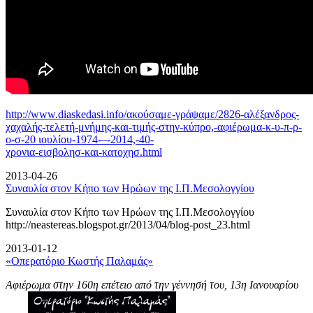
http://www.diaskedasi.info/ακούσαμε-γράψαμε/2826-αλέξανδρος-
χαχαλής-τελετή-
μνήμης-και-τιμής-στην-κύπρο,-αφιέρωμα-κ-υ-π-ρ-
ο-σ-20 ιουλίου-1974-–-2014,-40-
χρονια-εισβολησ-και-κατοχησ.html
2013-04-26
Συναυλία στον Κήπο των Ηρώων της Ι.Π.Μεσολογγίου
Συναυλία στον Κήπο των Ηρώων της Ι.Π.Μεσολογγίου
http://neastereas.blogspot.gr/2013/04/blog-post_23.html
2013-01-12
«Οπερατόριο Κωστής Παλαμάς»
Αφιέρωμα στην 160η επέτειο από την γέννησή του, 13η Ιανουαρίου