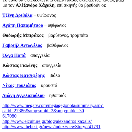
με τον
Αλέξανδρο Χάχαλη
, επί σκηνής θα βρεθούν οι:
Τζένη Δριβάλα
– υψίφωνος
Αγάπη Παπαμήτσου
– υψίφωνος
Θοδωρής Μπιράκος
– βαρύτονος, τρομπέτα
Γαβριήλ Αντωνέλος
– βαθύφωνος
Όλγα Παπά
– απαγγελία
Κώστας Γιαλίνης
­– απαγγελία
Κώστας Κατσιφέρης
– βιόλα
Νίκος Τουλιάτος
– κρουστά
Διώνη Αγγελοπούλου
– ηθοποιός
http://www.megatv.com/megagegonota/summary.asp?
catid=27386&amp;subid=2&amp;pubid=30
617080
http://www.elculture.gr/blog/alexandros-xaxalis/
http://www.thebest.gr/news/index/viewStory/241791