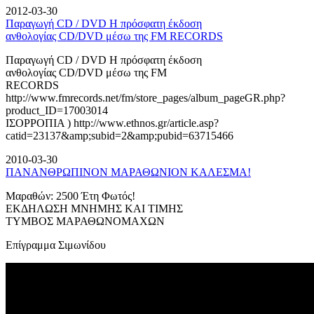
2012-03-30
Παραγωγή CD / DVD Η πρόσφατη έκδοση
ανθολογίας CD/DVD μέσω της FM RECORDS
Παραγωγή CD / DVD Η πρόσφατη έκδοση
ανθολογίας CD/DVD μέσω της FM
RECORDS
http://www.fmrecords.net/fm/store_pages/album_pageGR.php?
product_ID=17003014
ΙΣΟΡΡΟΠΙΑ ) http://www.ethnos.gr/article.asp?
catid=23137&amp;subid=2&amp;pubid=63715466
2010-03-30
ΠΑΝΑΝΘΡΩΠΙΝΟΝ ΜΑΡΑΘΩΝΙΟΝ ΚΑΛΕΣΜΑ!
Μαραθών: 2500 Έτη Φωτός!
ΕΚΔΗΛΩΣΗ ΜΝΗΜΗΣ ΚΑΙ ΤΙΜΗΣ
ΤΥΜΒΟΣ ΜΑΡΑΘΩΝΟΜΑΧΩΝ
Επίγραμμα Σιμωνίδου