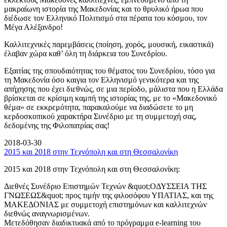
μακραίωνη ιστορία της Μακεδονίας και το θρυλικό ήρωα που
διέδωσε τον Ελληνικό Πολιτισμό στα πέρατα του κόσμου, τον
Μέγα Αλέξανδρο!
Καλλιτεχνικές παρεμβάσεις (ποίηση, χορός, μουσική, εικαστικά)
έλαβαν χώρα καθ’ όλη τη διάρκεια του Συνεδρίου.
Εξαιτίας της σπουδαιότητας του θέματος του Συνεδρίου, τόσο για
τη Μακεδονία όσο καιγια τον Ελληνισμό γενικότερα και της
απήχησης που έχει διεθνώς, σε μια περίοδο, μάλιστα που η Ελλάδα
βρίσκεται σε κρίσιμη καμπή της ιστορίας της, με το «Μακεδονικό
θέμα» σε εκκρεμότητα, παρακαλούμε να διαδώσετε το μη
κερδοσκοπικού χαρακτήρα Συνέδριο με τη συμμετοχή σας,
δεδομένης της Φιλοπατρίας σας!
2018-03-30
2015 και 2018 στην Τεχνόπολη και στη Θεσσαλονίκη
2015 και 2018 στην Τεχνόπολη και στη Θεσσαλονίκη:
Διεθνές Συνέδριο Επιστημών Τεχνών &quot;ΟΔΥΣΣΕΙΑ ΤΗΣ
ΓΝΩΣΕΩΣ&quot; προς τιμήν της φιλοσόφου ΥΠΑΤΙΑΣ, και της
ΜΑΚΕΔΟΝΙΑΣ με συμμετοχή επιστημόνων και καλλιτεχνών
διεθνώς αναγνωρισμένων.
Μετεδόθησαν διαδικτυακά από το πρόγραμμα e-learning του