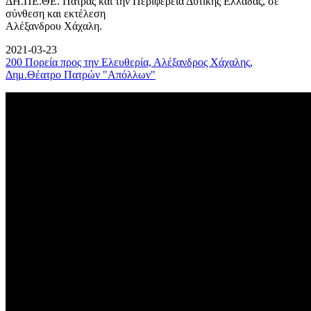
ΔΗ.ΠΕ.ΘΕ. Πάτρας και την Περιφέρεια Δυτικής Ελλάδας, σε
σύνθεση και εκτέλεση
Αλέξανδρου Χάχαλη.
2021-03-23
200 Πορεία προς την Ελευθερία, Αλέξανδρος Χάχαλης,
Δημ.Θέατρο Πατρών "Απόλλων"