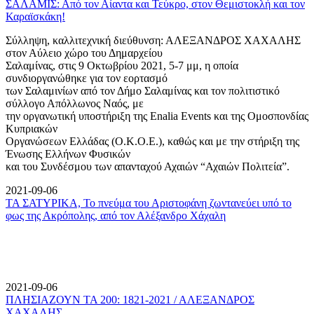
ΣΑΛΑΜΙΣ: Από τον Αίαντα και Τεύκρο, στον Θεμιστοκλή και τον
Καραϊσκάκη!
Σύλληψη, καλλιτεχνική διεύθυνση: ΑΛΕΞΑΝΔΡΟΣ ΧΑΧΑΛΗΣ
στον Αύλειο χώρο του Δημαρχείου
Σαλαμίνας, στις 9 Οκτωβρίου 2021, 5-7 μμ, η οποία
συνδιοργανώθηκε για τον εορτασμό
των Σαλαμινίων από τον Δήμο Σαλαμίνας και τον πολιτιστικό
σύλλογο Απόλλωνος Ναός, με
την οργανωτική υποστήριξη της Enalia Events και της Ομοσπονδίας
Κυπριακών
Οργανώσεων Ελλάδας (Ο.Κ.Ο.Ε.), καθώς και με την στήριξη της
Ένωσης Ελλήνων Φυσικών
και του Συνδέσμου των απανταχού Αχαιών “Αχαιών Πολιτεία”.
2021-09-06
ΤΑ ΣΑΤΥΡΙΚΑ, Το πνεύμα του Αριστοφάνη ζωντανεύει υπό το
φως της Ακρόπολης, από τον Αλέξανδρο Χάχαλη
2021-09-06
ΠΛΗΣΙΑΖΟΥΝ ΤΑ 200: 1821-2021 / ΑΛΕΞΑΝΔΡΟΣ
ΧΑΧΑΛΗΣ