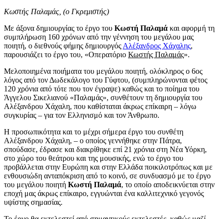
Κωστής Παλαμάς, (ο Γκρεμιστής)
Με άξονα δημιουργίας το έργο του
Κωστή Παλαμά
και αφορμή τη
συμπλήρωση 160 χρόνων από την γέννηση του μεγάλου μας
ποιητή, ο διεθνούς φήμης δημιουργός
Αλέξανδρος Χάχαλης
,
παρουσιάζει το έργο του, «Οπερατόριο
Κωστής Παλαμάς
».
Μελοποιημένα ποιήματα του μεγάλου ποιητή, ολόκληρος ο 6ος
λόγος από τον Δωδεκάλογο του Γύφτου, (συμπληρώνονται φέτος
120 χρόνια από τότε που τον έγραψε) καθώς και το ποίημα του
Άγγελου Σικελιανού «Παλαμάς», συνθέτουν τη δημιουργία του
Αλέξανδρου Χάχαλη, που καθίσταται άκρως επίκαιρη – λόγω
συγκυρίας – για τον Ελληνισμό και τον Άνθρωπο.
Η προσωπικότητα και το μέχρι σήμερα έργο του συνθέτη
Αλέξανδρου Χάχαλη, – ο οποίος γεννήθηκε στην Πάτρα,
σπούδασε, έδρασε και διακρίθηκε επί 21 χρόνια στη Νέα Υόρκη,
στο χώρο του θεάτρου και της μουσικής, ενώ το έργο του
προβάλλεται στην Ευρώπη και στην Ελλάδα ποικιλοτρόπως και με
ενθουσιώδη ανταπόκριση από το κοινό, σε συνδυασμό με το έργο
του μεγάλου ποιητή
Κωστή Παλαμά
, το οποίο αποδεικνύεται στην
εποχή μας άκρως επίκαιρο, εγγυώνται ένα καλλιτεχνικό γεγονός
υψίστης σημασίας.
Το έργο θα εκτελεστεί από σημαντικούς εκτελεστές, καθώς μαζί