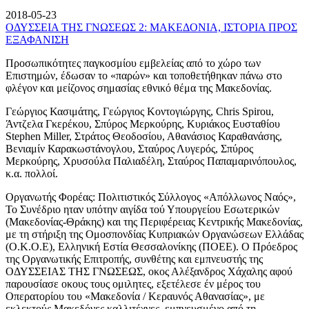
2018-05-23
ΟΔΥΣΣΕΙΑ ΤΗΣ ΓΝΩΣΕΩΣ 2: ΜΑΚΕΔΟΝΙΑ, ΙΣΤΟΡΙΑ ΠΡΟΣ
ΕΞΑΦΑΝΙΣΗ
Προσωπικότητες παγκοσμίου εμβελείας από το χώρο των
Επιστημών, έδωσαν το «παρών» και τοποθετήθηκαν πάνω στο
φλέγον και μείζονος σημασίας εθνικό θέμα της Μακεδονίας.
Γεώργιος Κασιμάτης, Γεώργιος Κοντογιώργης, Chris Spirou,
Άντζελα Γκερέκου, Σπύρος Μερκούρης, Κυριάκος Ευσταθίου
Stephen Miller, Στράτος Θεοδοσίου, Αθανάσιος Καραθανάσης,
Βενιαμίν Καρακωστάνογλου, Σταύρος Λυγερός, Σπύρος
Μερκούρης, Χρυσούλα Παλιαδέλη, Σταύρος Παπαμαρινόπουλος,
κ.α. πολλοί.
Οργανωτής Φορέας: Πολιτιστικός Σύλλογος «Απόλλωνος Ναός»,
Το Συνέδριο ηταν υπότην αιγίδα τού Υπουργείου Εσωτερικών
(Μακεδονίας-Θράκης) και της Περιφέρειας Κεντρικής Μακεδονίας,
με τη στήριξη της Ομοσπονδίας Κυπριακών Οργανώσεων Ελλάδας
(Ο.Κ.Ο.Ε), Ελληνική Εστία Θεσσαλονίκης (ΠΟΕΕ). Ο Πρόεδρος
της Οργανωτικής Επιτροπής, συνθέτης και εμπνευστής της
ΟΔΥΣΣΕΙΑΣ ΤΗΣ ΓΝΩΣΕΩΣ, οκος Αλέξανδρος Χάχαλης αφού
παρουσίασε οκους τους ομιλητες, εξετέλεσε έν μέρος του
Οπερατορίου του «Μακεδονία / Κεραυνός Αθανασίας», με
εκλεκτούς Μακεδόνες καλλιτέχνες, εμπνευσμένο από τη