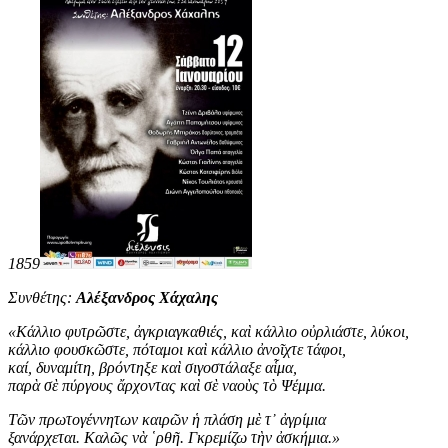
1859
Συνθέτης:
Αλέξανδρος Χάχαλης
«
Κάλλιο φυτρῶστε, ἀγκριαγκαθιές, καὶ κάλλιο οὐρλιάστε, λύκοι,
κάλλιο φουσκῶστε, πόταμοι καὶ κάλλιο ἀνοῖχτε τάφοι,
καί, δυναμίτη, βρόντηξε καὶ σιγοστάλαξε αἷμα,
παρὰ σὲ πύργους ἄρχοντας καὶ σὲ ναοὺς τὸ Ψέμμα.
Τῶν πρωτογέννητων καιρῶν ἡ πλάση μὲ τ᾿ ἀγρίμια
ξανάρχεται. Καλῶς νὰ ῾ρθῆ. Γκρεμίζω τὴν ἀσκήμια
.
»