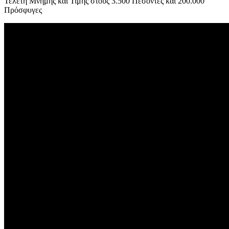
Τελετή Μνήμης και Τιμής στους 3.500 Πεσόντες και 200.000
Πρόσφυγες