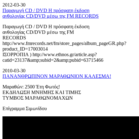
2012-03-30
Παραγωγή CD / DVD Η πρόσφατη έκδοση
ανθολογίας CD/DVD μέσω της FM RECORDS
Παραγωγή CD / DVD Η πρόσφατη έκδοση
ανθολογίας CD/DVD μέσω της FM
RECORDS
http://www.fmrecords.net/fm/store_pages/album_pageGR.php?
product_ID=17003014
ΙΣΟΡΡΟΠΙΑ ) http://www.ethnos.gr/article.asp?
catid=23137&amp;subid=2&amp;pubid=63715466
2010-03-30
ΠΑΝΑΝΘΡΩΠΙΝΟΝ ΜΑΡΑΘΩΝΙΟΝ ΚΑΛΕΣΜΑ!
Μαραθών: 2500 Έτη Φωτός!
ΕΚΔΗΛΩΣΗ ΜΝΗΜΗΣ ΚΑΙ ΤΙΜΗΣ
ΤΥΜΒΟΣ ΜΑΡΑΘΩΝΟΜΑΧΩΝ
Επίγραμμα Σιμωνίδου