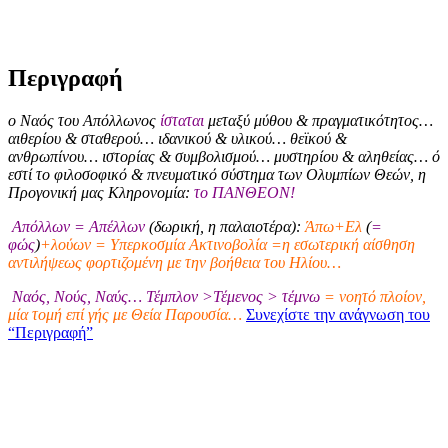
Περιγραφή
ο Ναός του Απόλλωνος
ίσταται
μεταξύ μύθου & πραγματικότητος…
αιθερίου & σταθερού… ιδανικού & υλικού… θεϊκού &
ανθρωπίνου… ιστορίας & συμβολισμού… μυστηρίου & αληθείας… ό
εστί το φιλοσοφικό & πνευματικό σύστημα των Ολυμπίων Θεών, η
Προγονική μας Κληρονομία:
το ΠΑΝΘΕΟΝ!
Απόλλων = Απέλλων
(δωρική, η παλαιοτέρα):
Άπω+Ελ
(
=
φώς
)
+λούων = Υπερκοσμία Ακτινοβολία =η εσωτερική αίσθηση
αντιλήψεως φορτιζομένη με την βοήθεια του Ηλίου…
Ναός, Νούς, Ναύς… Τέμπλον >Τέμενος > τέμνω
= νοητό πλοίον,
μία τομή επί γής με Θεία Παρουσία…
Συνεχίστε την ανάγνωση του
“Περιγραφή”