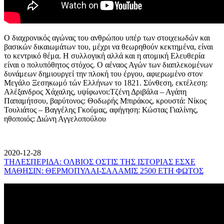
Ο διαχρονικός αγώνας του ανθρώπου υπέρ των στοιχειωδών και
βασικών δικαιωμάτων του, μέχρι να θεωρηθούν κεκτημένα, είναι
το κεντρικό θέμα. Η συλλογική αλλά και η ατομική Ελευθερία
είναι ο πολυπόθητος στόχος. Ο αέναος Αγών των διαπλεκομένων
δυνάμεων δημιουργεί την πλοκή του έργου, αφιερωμένο στον
Μεγάλο Ξεσηκωμό τών Ελλήνων το 1821. Σύνθεση, εκτέλεση:
Αλέξανδρος Χάχαλης, υψίφωνοι:Τζένη Δριβάλα – Αγάπη
Παπαμήτσου, βαρύτονος: Θοδωρής Μπιράκος, κρουστά: Νίκος
Τουλιάτος – Βαγγέλης Γκούμας, αφήγηση: Κώστας Γιαλίνης,
ηθοποιός: Διώνη Αγγελοπούλου
2020-12-28
ΤΗΛΕΣΠΕΡΙΔΑ: ΟΛΒΙΟΣ ΟΣΤΙΣ ΤΗΣ ΙΣΤΟΡΙΑΣ ΕΣΧΕ
ΜΑΘΗΣΙΝ: ΘΕΡΜΟΠΥΛΑΙ-ΣΑΛΑΜΙΣ 2500 ΕΤΗ ΦΩΤΟΣ