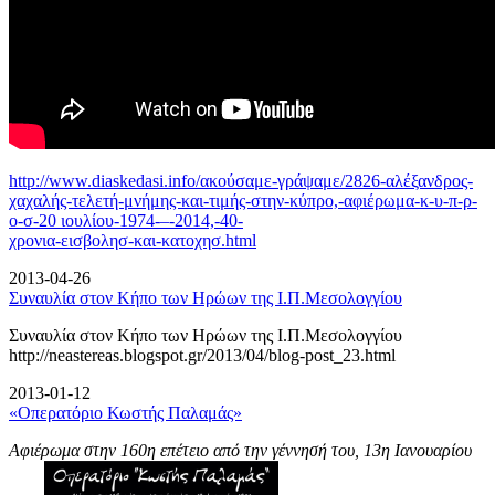
http://www.diaskedasi.info/ακούσαμε-γράψαμε/2826-αλέξανδρος-
χαχαλής-τελετή-
μνήμης-και-τιμής-στην-κύπρο,-αφιέρωμα-κ-υ-π-ρ-
ο-σ-20 ιουλίου-1974-–-2014,-40-
χρονια-εισβολησ-και-κατοχησ.html
2013-04-26
Συναυλία στον Κήπο των Ηρώων της Ι.Π.Μεσολογγίου
Συναυλία στον Κήπο των Ηρώων της Ι.Π.Μεσολογγίου
http://neastereas.blogspot.gr/2013/04/blog-post_23.html
2013-01-12
«Οπερατόριο Κωστής Παλαμάς»
Αφιέρωμα στην 160η επέτειο από την γέννησή του, 13η Ιανουαρίου