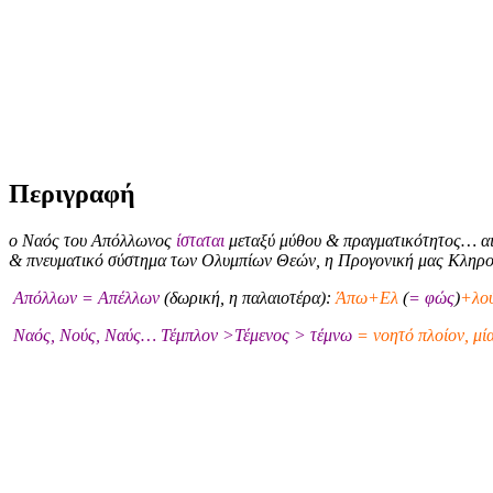
Περιγραφή
ο Ναός του Απόλλωνος
ίσταται
μεταξύ μύθου & πραγματικότητος… αι
& πνευματικό σύστημα των Ολυμπίων Θεών, η Προγονική μας Κληρ
Απόλλων = Απέλλων
(δωρική, η παλαιοτέρα):
Άπω+Ελ
(
= φώς
)
+λού
Ναός, Νούς, Ναύς… Τέμπλον >Τέμενος > τέμνω
= νοητό πλοίον, μί