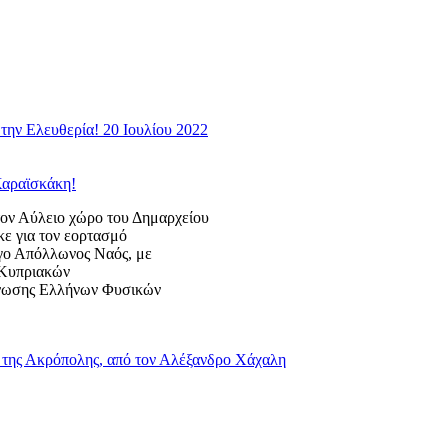
την Ελευθερία! 20 Ιουλίου 2022
Καραϊσκάκη!
 Αύλειο χώρο του Δημαρχείου
κε για τον εορτασμό
ογο Απόλλωνος Ναός, με
ς Κυπριακών
Ένωσης Ελλήνων Φυσικών
της Ακρόπολης, από τον Αλέξανδρο Χάχαλη