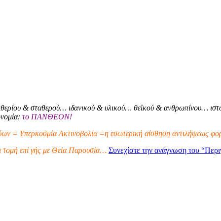
θερίου & σταθερού… ιδανικού & υλικού… θεϊκού & ανθρωπίνου… ιστο
ονομία:
το ΠΑΝΘΕΟΝ!
ων = Υπερκοσμία Ακτινοβολία =η εσωτερική αίσθηση αντιλήψεως φορ
α τομή επί γής με Θεία Παρουσία…
Συνεχίστε την ανάγνωση του
“Περι