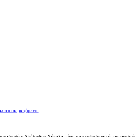
ω στο περιεχόμενο.
ν συνθέτη Αλέξανδρο Χάχαλη, είναι μη κερδοσκοπικός οργανισμός π