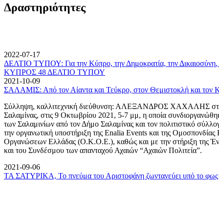
Δραστηριότητες
2022-07-17
ΔΕΛΤΙΟ ΤΥΠΟΥ: Για την Κύπρο, την Δημοκρατία, την Δικαιοσύνη, 
ΚΥΠΡΟΣ 48 ΔΕΛΤΙΟ ΤΥΠΟΥ
2021-10-09
ΣΑΛΑΜΙΣ: Από τον Αίαντα και Τεύκρο, στον Θεμιστοκλή και τον 
Σύλληψη, καλλιτεχνική διεύθυνση: ΑΛΕΞΑΝΔΡΟΣ ΧΑΧΑΛΗΣ στον
Σαλαμίνας, στις 9 Οκτωβρίου 2021, 5-7 μμ, η οποία συνδιοργανώθη
των Σαλαμινίων από τον Δήμο Σαλαμίνας και τον πολιτιστικό σύλλ
την οργανωτική υποστήριξη της Enalia Events και της Ομοσπονδία
Οργανώσεων Ελλάδας (Ο.Κ.Ο.Ε.), καθώς και με την στήριξη της 
και του Συνδέσμου των απανταχού Αχαιών “Αχαιών Πολιτεία”.
2021-09-06
ΤΑ ΣΑΤΥΡΙΚΑ, Το πνεύμα του Αριστοφάνη ζωντανεύει υπό το φως 