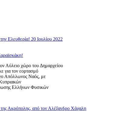
την Ελευθερία! 20 Ιουλίου 2022
Καραϊσκάκη!
 Αύλειο χώρο του Δημαρχείου
κε για τον εορτασμό
ογο Απόλλωνος Ναός, με
ς Κυπριακών
Ένωσης Ελλήνων Φυσικών
της Ακρόπολης, από τον Αλέξανδρο Χάχαλη