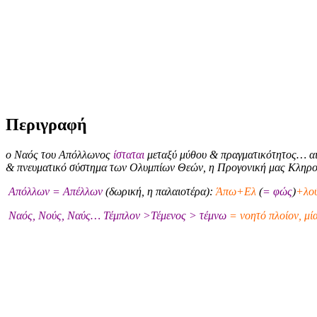
Περιγραφή
ο Ναός του Απόλλωνος
ίσταται
μεταξύ μύθου & πραγματικότητος… αι
& πνευματικό σύστημα των Ολυμπίων Θεών, η Προγονική μας Κληρ
Απόλλων = Απέλλων
(δωρική, η παλαιοτέρα):
Άπω+Ελ
(
= φώς
)
+λού
Ναός, Νούς, Ναύς… Τέμπλον >Τέμενος > τέμνω
= νοητό πλοίον, μί