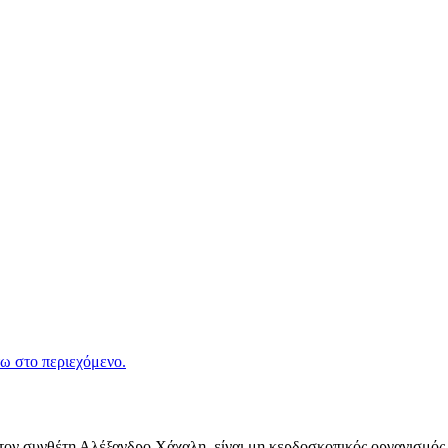
ω στο περιεχόμενο.
ν συνθέτη Αλέξανδρο Χάχαλη, είναι μη κερδοσκοπικός οργανισμός π