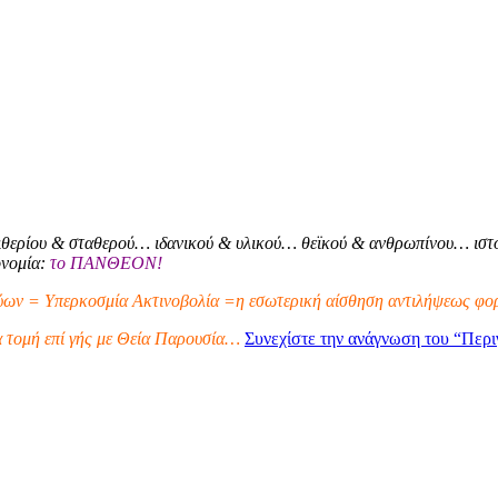
θερίου & σταθερού… ιδανικού & υλικού… θεϊκού & ανθρωπίνου… ιστο
ονομία:
το ΠΑΝΘΕΟΝ!
ων = Υπερκοσμία Ακτινοβολία =η εσωτερική αίσθηση αντιλήψεως φορ
α τομή επί γής με Θεία Παρουσία…
Συνεχίστε την ανάγνωση του
“Περι