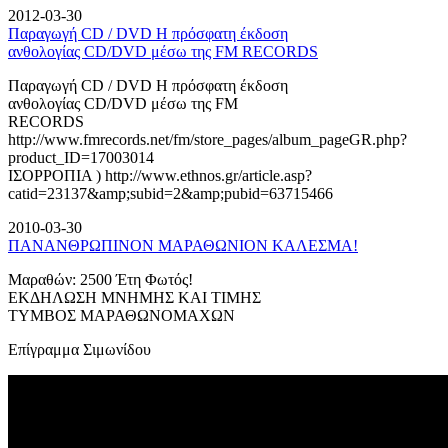
2012-03-30
Παραγωγή CD / DVD Η πρόσφατη έκδοση
ανθολογίας CD/DVD μέσω της FM RECORDS
Παραγωγή CD / DVD Η πρόσφατη έκδοση
ανθολογίας CD/DVD μέσω της FM
RECORDS
http://www.fmrecords.net/fm/store_pages/album_pageGR.php?
product_ID=17003014
ΙΣΟΡΡΟΠΙΑ ) http://www.ethnos.gr/article.asp?
catid=23137&amp;subid=2&amp;pubid=63715466
2010-03-30
ΠΑΝΑΝΘΡΩΠΙΝΟΝ ΜΑΡΑΘΩΝΙΟΝ ΚΑΛΕΣΜΑ!
Μαραθών: 2500 Έτη Φωτός!
ΕΚΔΗΛΩΣΗ ΜΝΗΜΗΣ ΚΑΙ ΤΙΜΗΣ
ΤΥΜΒΟΣ ΜΑΡΑΘΩΝΟΜΑΧΩΝ
Επίγραμμα Σιμωνίδου