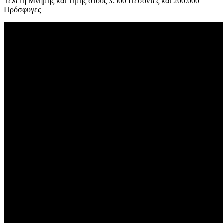
Τελετή Μνήμης και Τιμής στους 3.500 Πεσόντες και 200.000
Πρόσφυγες