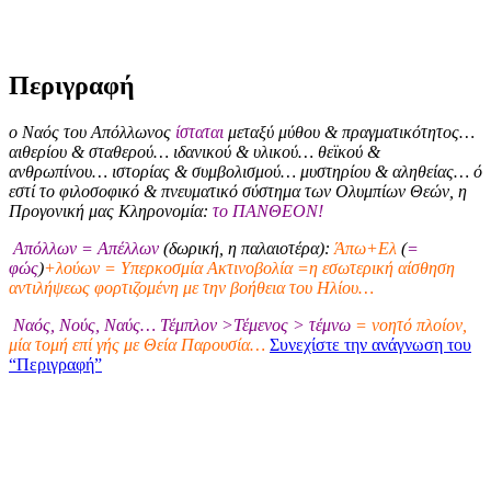
Περιγραφή
ο Ναός του Απόλλωνος
ίσταται
μεταξύ μύθου & πραγματικότητος…
αιθερίου & σταθερού… ιδανικού & υλικού… θεϊκού &
ανθρωπίνου… ιστορίας & συμβολισμού… μυστηρίου & αληθείας… ό
εστί το φιλοσοφικό & πνευματικό σύστημα των Ολυμπίων Θεών, η
Προγονική μας Κληρονομία:
το ΠΑΝΘΕΟΝ!
Απόλλων = Απέλλων
(δωρική, η παλαιοτέρα):
Άπω+Ελ
(
=
φώς
)
+λούων = Υπερκοσμία Ακτινοβολία =η εσωτερική αίσθηση
αντιλήψεως φορτιζομένη με την βοήθεια του Ηλίου…
Ναός, Νούς, Ναύς… Τέμπλον >Τέμενος > τέμνω
= νοητό πλοίον,
μία τομή επί γής με Θεία Παρουσία…
Συνεχίστε την ανάγνωση του
“Περιγραφή”