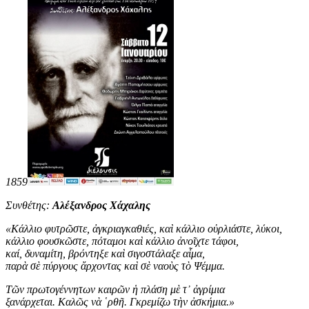
1859
Συνθέτης:
Αλέξανδρος Χάχαλης
«
Κάλλιο φυτρῶστε, ἀγκριαγκαθιές, καὶ κάλλιο οὐρλιάστε, λύκοι,
κάλλιο φουσκῶστε, πόταμοι καὶ κάλλιο ἀνοῖχτε τάφοι,
καί, δυναμίτη, βρόντηξε καὶ σιγοστάλαξε αἷμα,
παρὰ σὲ πύργους ἄρχοντας καὶ σὲ ναοὺς τὸ Ψέμμα.
Τῶν πρωτογέννητων καιρῶν ἡ πλάση μὲ τ᾿ ἀγρίμια
ξανάρχεται. Καλῶς νὰ ῾ρθῆ. Γκρεμίζω τὴν ἀσκήμια
.
»