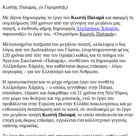
Κωστής Παλαμάς, (ο Γκρεμιστής)
Με άξονα δημιουργίας το έργο του
Κωστή Παλαμά
και αφορμή τη
συμπλήρωση 160 χρόνων από την γέννηση του μεγάλου μας
ποιητή, ο διεθνούς φήμης δημιουργός
Αλέξανδρος Χάχαλης
,
παρουσιάζει το έργο του, «Οπερατόριο
Κωστής Παλαμάς
».
Μελοποιημένα ποιήματα του μεγάλου ποιητή, ολόκληρος ο 6ος
λόγος από τον Δωδεκάλογο του Γύφτου, (συμπληρώνονται φέτος
120 χρόνια από τότε που τον έγραψε) καθώς και το ποίημα του
Άγγελου Σικελιανού «Παλαμάς», συνθέτουν τη δημιουργία του
Αλέξανδρου Χάχαλη, που καθίσταται άκρως επίκαιρη – λόγω
συγκυρίας – για τον Ελληνισμό και τον Άνθρωπο.
Η προσωπικότητα και το μέχρι σήμερα έργο του συνθέτη
Αλέξανδρου Χάχαλη, – ο οποίος γεννήθηκε στην Πάτρα,
σπούδασε, έδρασε και διακρίθηκε επί 21 χρόνια στη Νέα Υόρκη,
στο χώρο του θεάτρου και της μουσικής, ενώ το έργο του
προβάλλεται στην Ευρώπη και στην Ελλάδα ποικιλοτρόπως και με
ενθουσιώδη ανταπόκριση από το κοινό, σε συνδυασμό με το έργο
του μεγάλου ποιητή
Κωστή Παλαμά
, το οποίο αποδεικνύεται στην
εποχή μας άκρως επίκαιρο, εγγυώνται ένα καλλιτεχνικό γεγονός
υψίστης σημασίας.
Το έργο θα εκτελεστεί από σημαντικούς εκτελεστές, καθώς μαζί