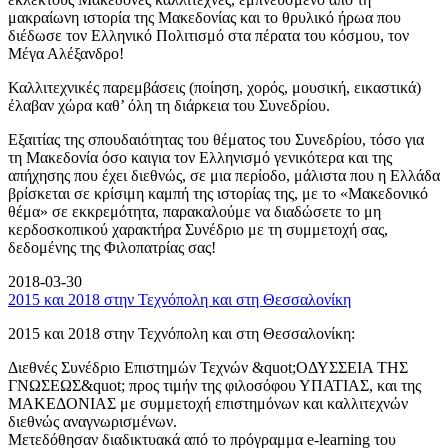
μακραίωνη ιστορία της Μακεδονίας και το θρυλικό ήρωα που
διέδωσε τον Ελληνικό Πολιτισμό στα πέρατα του κόσμου, τον
Μέγα Αλέξανδρο!
Καλλιτεχνικές παρεμβάσεις (ποίηση, χορός, μουσική, εικαστικά)
έλαβαν χώρα καθ’ όλη τη διάρκεια του Συνεδρίου.
Εξαιτίας της σπουδαιότητας του θέματος του Συνεδρίου, τόσο για
τη Μακεδονία όσο καιγια τον Ελληνισμό γενικότερα και της
απήχησης που έχει διεθνώς, σε μια περίοδο, μάλιστα που η Ελλάδα
βρίσκεται σε κρίσιμη καμπή της ιστορίας της, με το «Μακεδονικό
θέμα» σε εκκρεμότητα, παρακαλούμε να διαδώσετε το μη
κερδοσκοπικού χαρακτήρα Συνέδριο με τη συμμετοχή σας,
δεδομένης της Φιλοπατρίας σας!
2018-03-30
2015 και 2018 στην Τεχνόπολη και στη Θεσσαλονίκη
2015 και 2018 στην Τεχνόπολη και στη Θεσσαλονίκη:
Διεθνές Συνέδριο Επιστημών Τεχνών &quot;ΟΔΥΣΣΕΙΑ ΤΗΣ
ΓΝΩΣΕΩΣ&quot; προς τιμήν της φιλοσόφου ΥΠΑΤΙΑΣ, και της
ΜΑΚΕΔΟΝΙΑΣ με συμμετοχή επιστημόνων και καλλιτεχνών
διεθνώς αναγνωρισμένων.
Μετεδόθησαν διαδικτυακά από το πρόγραμμα e-learning του