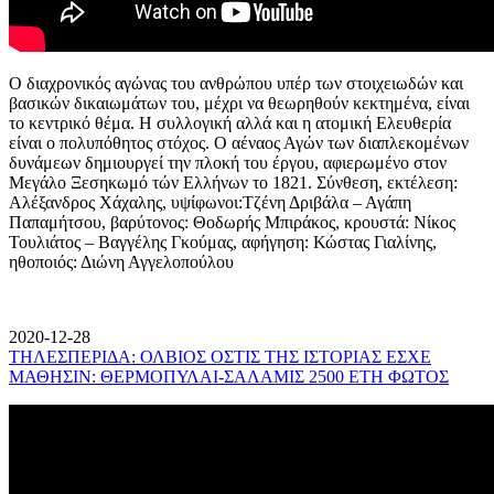
Ο διαχρονικός αγώνας του ανθρώπου υπέρ των στοιχειωδών και
βασικών δικαιωμάτων του, μέχρι να θεωρηθούν κεκτημένα, είναι
το κεντρικό θέμα. Η συλλογική αλλά και η ατομική Ελευθερία
είναι ο πολυπόθητος στόχος. Ο αέναος Αγών των διαπλεκομένων
δυνάμεων δημιουργεί την πλοκή του έργου, αφιερωμένο στον
Μεγάλο Ξεσηκωμό τών Ελλήνων το 1821. Σύνθεση, εκτέλεση:
Αλέξανδρος Χάχαλης, υψίφωνοι:Τζένη Δριβάλα – Αγάπη
Παπαμήτσου, βαρύτονος: Θοδωρής Μπιράκος, κρουστά: Νίκος
Τουλιάτος – Βαγγέλης Γκούμας, αφήγηση: Κώστας Γιαλίνης,
ηθοποιός: Διώνη Αγγελοπούλου
2020-12-28
ΤΗΛΕΣΠΕΡΙΔΑ: ΟΛΒΙΟΣ ΟΣΤΙΣ ΤΗΣ ΙΣΤΟΡΙΑΣ ΕΣΧΕ
ΜΑΘΗΣΙΝ: ΘΕΡΜΟΠΥΛΑΙ-ΣΑΛΑΜΙΣ 2500 ΕΤΗ ΦΩΤΟΣ