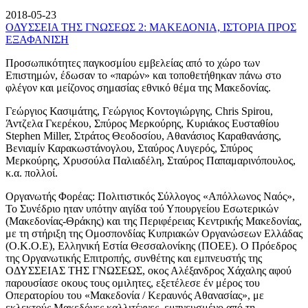
2018-05-23
ΟΔΥΣΣΕΙΑ ΤΗΣ ΓΝΩΣΕΩΣ 2: ΜΑΚΕΔΟΝΙΑ, ΙΣΤΟΡΙΑ ΠΡΟΣ
ΕΞΑΦΑΝΙΣΗ
Προσωπικότητες παγκοσμίου εμβελείας από το χώρο των
Επιστημών, έδωσαν το «παρών» και τοποθετήθηκαν πάνω στο
φλέγον και μείζονος σημασίας εθνικό θέμα της Μακεδονίας.
Γεώργιος Κασιμάτης, Γεώργιος Κοντογιώργης, Chris Spirou,
Άντζελα Γκερέκου, Σπύρος Μερκούρης, Κυριάκος Ευσταθίου
Stephen Miller, Στράτος Θεοδοσίου, Αθανάσιος Καραθανάσης,
Βενιαμίν Καρακωστάνογλου, Σταύρος Λυγερός, Σπύρος
Μερκούρης, Χρυσούλα Παλιαδέλη, Σταύρος Παπαμαρινόπουλος,
κ.α. πολλοί.
Οργανωτής Φορέας: Πολιτιστικός Σύλλογος «Απόλλωνος Ναός»,
Το Συνέδριο ηταν υπότην αιγίδα τού Υπουργείου Εσωτερικών
(Μακεδονίας-Θράκης) και της Περιφέρειας Κεντρικής Μακεδονίας,
με τη στήριξη της Ομοσπονδίας Κυπριακών Οργανώσεων Ελλάδας
(Ο.Κ.Ο.Ε), Ελληνική Εστία Θεσσαλονίκης (ΠΟΕΕ). Ο Πρόεδρος
της Οργανωτικής Επιτροπής, συνθέτης και εμπνευστής της
ΟΔΥΣΣΕΙΑΣ ΤΗΣ ΓΝΩΣΕΩΣ, οκος Αλέξανδρος Χάχαλης αφού
παρουσίασε οκους τους ομιλητες, εξετέλεσε έν μέρος του
Οπερατορίου του «Μακεδονία / Κεραυνός Αθανασίας», με
εκλεκτούς Μακεδόνες καλλιτέχνες, εμπνευσμένο από τη