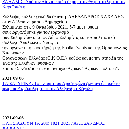
ΣΑΛΑΜΙΣ: Από τον Αίαντα και Τεύκρο, στον Θεμιστοκλή και τον
Καραϊσκάκη!
Σύλληψη, καλλιτεχνική διεύθυνση: ΑΛΕΞΑΝΔΡΟΣ ΧΑΧΑΛΗΣ
στον Αύλειο χώρο του Δημαρχείου
Σαλαμίνας, στις 9 Οκτωβρίου 2021, 5-7 μμ, η οποία
συνδιοργανώθηκε για τον εορτασμό
των Σαλαμινίων από τον Δήμο Σαλαμίνας και τον πολιτιστικό
σύλλογο Απόλλωνος Ναός, με
την οργανωτική υποστήριξη της Enalia Events και της Ομοσπονδίας
Κυπριακών
Οργανώσεων Ελλάδας (Ο.Κ.Ο.Ε.), καθώς και με την στήριξη της
Ένωσης Ελλήνων Φυσικών
και του Συνδέσμου των απανταχού Αχαιών “Αχαιών Πολιτεία”.
2021-09-06
ΤΑ ΣΑΤΥΡΙΚΑ, Το πνεύμα του Αριστοφάνη ζωντανεύει υπό το
φως της Ακρόπολης, από τον Αλέξανδρο Χάχαλη
2021-09-06
ΠΛΗΣΙΑΖΟΥΝ ΤΑ 200: 1821-2021 / ΑΛΕΞΑΝΔΡΟΣ
ΧΑΧΑΛΗΣ