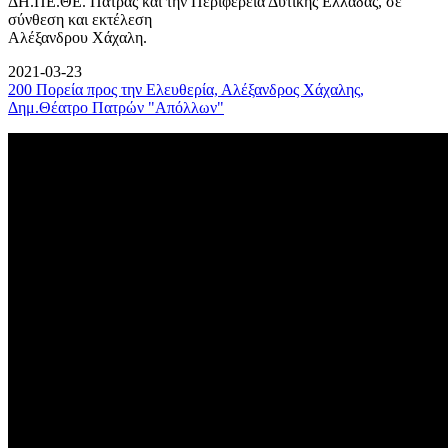
ΔΗ.ΠΕ.ΘΕ. Πάτρας και την Περιφέρεια Δυτικής Ελλάδας, σε
σύνθεση και εκτέλεση
Αλέξανδρου Χάχαλη.
2021-03-23
200 Πορεία προς την Ελευθερία, Αλέξανδρος Χάχαλης,
Δημ.Θέατρο Πατρών "Απόλλων"