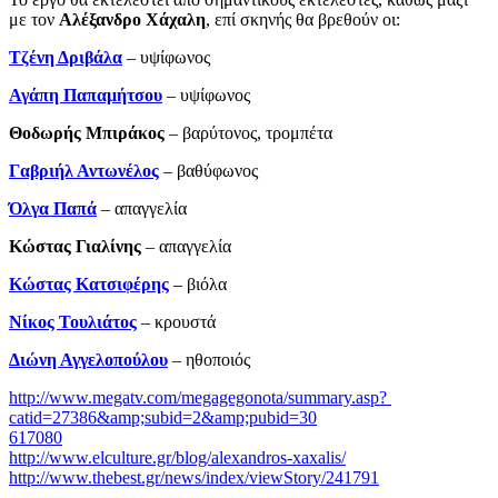
με τον
Αλέξανδρο Χάχαλη
, επί σκηνής θα βρεθούν οι:
Τζένη Δριβάλα
– υψίφωνος
Αγάπη Παπαμήτσου
– υψίφωνος
Θοδωρής Μπιράκος
– βαρύτονος, τρομπέτα
Γαβριήλ Αντωνέλος
– βαθύφωνος
Όλγα Παπά
– απαγγελία
Κώστας Γιαλίνης
­– απαγγελία
Κώστας Κατσιφέρης
– βιόλα
Νίκος Τουλιάτος
– κρουστά
Διώνη Αγγελοπούλου
– ηθοποιός
http://www.megatv.com/megagegonota/summary.asp?
catid=27386&amp;subid=2&amp;pubid=30
617080
http://www.elculture.gr/blog/alexandros-xaxalis/
http://www.thebest.gr/news/index/viewStory/241791