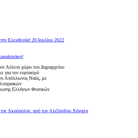
την Ελευθερία! 20 Ιουλίου 2022
Καραϊσκάκη!
 Αύλειο χώρο του Δημαρχείου
κε για τον εορτασμό
ογο Απόλλωνος Ναός, με
ς Κυπριακών
Ένωσης Ελλήνων Φυσικών
της Ακρόπολης, από τον Αλέξανδρο Χάχαλη