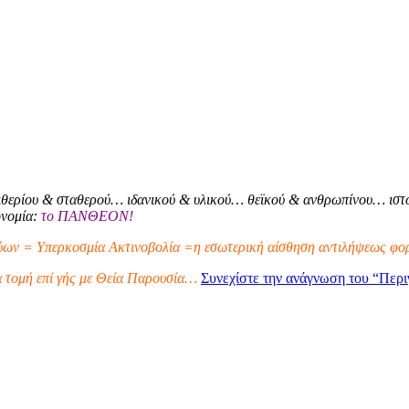
θερίου & σταθερού… ιδανικού & υλικού… θεϊκού & ανθρωπίνου… ιστο
ονομία:
το ΠΑΝΘΕΟΝ!
ων = Υπερκοσμία Ακτινοβολία =η εσωτερική αίσθηση αντιλήψεως φορ
α τομή επί γής με Θεία Παρουσία…
Συνεχίστε την ανάγνωση του
“Περι