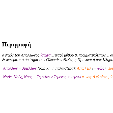
Περιγραφή
ο Ναός του Απόλλωνος
ίσταται
μεταξύ μύθου & πραγματικότητος… αι
& πνευματικό σύστημα των Ολυμπίων Θεών, η Προγονική μας Κληρ
Απόλλων = Απέλλων
(δωρική, η παλαιοτέρα):
Άπω+Ελ
(
= φώς
)
+λού
Ναός, Νούς, Ναύς… Τέμπλον >Τέμενος > τέμνω
= νοητό πλοίον, μί