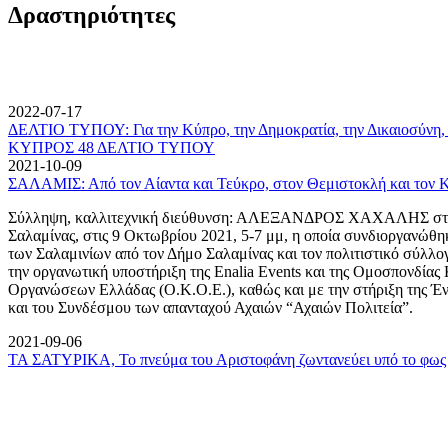
Δραστηριότητες
2022-07-17
ΔΕΛΤΙΟ ΤΥΠΟΥ: Για την Κύπρο, την Δημοκρατία, την Δικαιοσύνη, 
ΚΥΠΡΟΣ 48 ΔΕΛΤΙΟ ΤΥΠΟΥ
2021-10-09
ΣΑΛΑΜΙΣ: Από τον Αίαντα και Τεύκρο, στον Θεμιστοκλή και τον 
Σύλληψη, καλλιτεχνική διεύθυνση: ΑΛΕΞΑΝΔΡΟΣ ΧΑΧΑΛΗΣ στον
Σαλαμίνας, στις 9 Οκτωβρίου 2021, 5-7 μμ, η οποία συνδιοργανώθη
των Σαλαμινίων από τον Δήμο Σαλαμίνας και τον πολιτιστικό σύλλ
την οργανωτική υποστήριξη της Enalia Events και της Ομοσπονδία
Οργανώσεων Ελλάδας (Ο.Κ.Ο.Ε.), καθώς και με την στήριξη της 
και του Συνδέσμου των απανταχού Αχαιών “Αχαιών Πολιτεία”.
2021-09-06
ΤΑ ΣΑΤΥΡΙΚΑ, Το πνεύμα του Αριστοφάνη ζωντανεύει υπό το φως 