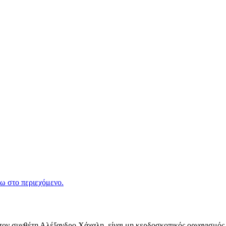
ω στο περιεχόμενο.
ν συνθέτη Αλέξανδρο Χάχαλη, είναι μη κερδοσκοπικός οργανισμός π