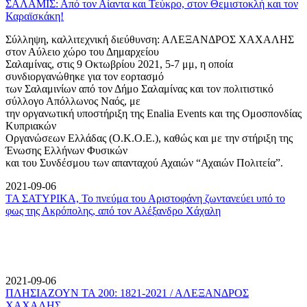
ΣΑΛΑΜΙΣ: Από τον Αίαντα και Τεύκρο, στον Θεμιστοκλή και τον
Καραϊσκάκη!
Σύλληψη, καλλιτεχνική διεύθυνση: ΑΛΕΞΑΝΔΡΟΣ ΧΑΧΑΛΗΣ
στον Αύλειο χώρο του Δημαρχείου
Σαλαμίνας, στις 9 Οκτωβρίου 2021, 5-7 μμ, η οποία
συνδιοργανώθηκε για τον εορτασμό
των Σαλαμινίων από τον Δήμο Σαλαμίνας και τον πολιτιστικό
σύλλογο Απόλλωνος Ναός, με
την οργανωτική υποστήριξη της Enalia Events και της Ομοσπονδίας
Κυπριακών
Οργανώσεων Ελλάδας (Ο.Κ.Ο.Ε.), καθώς και με την στήριξη της
Ένωσης Ελλήνων Φυσικών
και του Συνδέσμου των απανταχού Αχαιών “Αχαιών Πολιτεία”.
2021-09-06
ΤΑ ΣΑΤΥΡΙΚΑ, Το πνεύμα του Αριστοφάνη ζωντανεύει υπό το
φως της Ακρόπολης, από τον Αλέξανδρο Χάχαλη
2021-09-06
ΠΛΗΣΙΑΖΟΥΝ ΤΑ 200: 1821-2021 / ΑΛΕΞΑΝΔΡΟΣ
ΧΑΧΑΛΗΣ