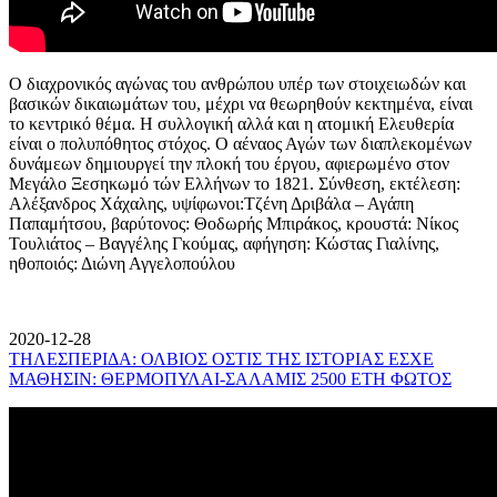
Ο διαχρονικός αγώνας του ανθρώπου υπέρ των στοιχειωδών και
βασικών δικαιωμάτων του, μέχρι να θεωρηθούν κεκτημένα, είναι
το κεντρικό θέμα. Η συλλογική αλλά και η ατομική Ελευθερία
είναι ο πολυπόθητος στόχος. Ο αέναος Αγών των διαπλεκομένων
δυνάμεων δημιουργεί την πλοκή του έργου, αφιερωμένο στον
Μεγάλο Ξεσηκωμό τών Ελλήνων το 1821. Σύνθεση, εκτέλεση:
Αλέξανδρος Χάχαλης, υψίφωνοι:Τζένη Δριβάλα – Αγάπη
Παπαμήτσου, βαρύτονος: Θοδωρής Μπιράκος, κρουστά: Νίκος
Τουλιάτος – Βαγγέλης Γκούμας, αφήγηση: Κώστας Γιαλίνης,
ηθοποιός: Διώνη Αγγελοπούλου
2020-12-28
ΤΗΛΕΣΠΕΡΙΔΑ: ΟΛΒΙΟΣ ΟΣΤΙΣ ΤΗΣ ΙΣΤΟΡΙΑΣ ΕΣΧΕ
ΜΑΘΗΣΙΝ: ΘΕΡΜΟΠΥΛΑΙ-ΣΑΛΑΜΙΣ 2500 ΕΤΗ ΦΩΤΟΣ