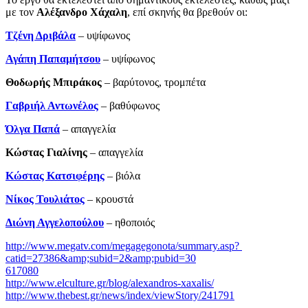
με τον
Αλέξανδρο Χάχαλη
, επί σκηνής θα βρεθούν οι:
Τζένη Δριβάλα
– υψίφωνος
Αγάπη Παπαμήτσου
– υψίφωνος
Θοδωρής Μπιράκος
– βαρύτονος, τρομπέτα
Γαβριήλ Αντωνέλος
– βαθύφωνος
Όλγα Παπά
– απαγγελία
Κώστας Γιαλίνης
­– απαγγελία
Κώστας Κατσιφέρης
– βιόλα
Νίκος Τουλιάτος
– κρουστά
Διώνη Αγγελοπούλου
– ηθοποιός
http://www.megatv.com/megagegonota/summary.asp?
catid=27386&amp;subid=2&amp;pubid=30
617080
http://www.elculture.gr/blog/alexandros-xaxalis/
http://www.thebest.gr/news/index/viewStory/241791