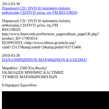
2012-03-30
Παραγωγή CD / DVD Η πρόσφατη έκδοση
ανθολογίας CD/DVD μέσω της FM RECORDS
Παραγωγή CD / DVD Η πρόσφατη έκδοση
ανθολογίας CD/DVD μέσω της FM
RECORDS
http://www.fmrecords.net/fm/store_pages/album_pageGR.php?
product_ID=17003014
ΙΣΟΡΡΟΠΙΑ ) http://www.ethnos.gr/article.asp?
catid=23137&amp;subid=2&amp;pubid=63715466
2010-03-30
ΠΑΝΑΝΘΡΩΠΙΝΟΝ ΜΑΡΑΘΩΝΙΟΝ ΚΑΛΕΣΜΑ!
Μαραθών: 2500 Έτη Φωτός!
ΕΚΔΗΛΩΣΗ ΜΝΗΜΗΣ ΚΑΙ ΤΙΜΗΣ
ΤΥΜΒΟΣ ΜΑΡΑΘΩΝΟΜΑΧΩΝ
Επίγραμμα Σιμωνίδου