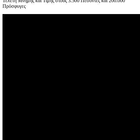
Τελετή Μνήμης και Τιμής στους 3.500 Πεσόντες και 200.000
Πρόσφυγες