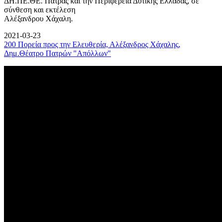
ΔΗ.ΠΕ.ΘΕ. Πάτρας και την Περιφέρεια Δυτικής Ελλάδας, σε
σύνθεση και εκτέλεση
Αλέξανδρου Χάχαλη.
2021-03-23
200 Πορεία προς την Ελευθερία, Αλέξανδρος Χάχαλης,
Δημ.Θέατρο Πατρών "Απόλλων"