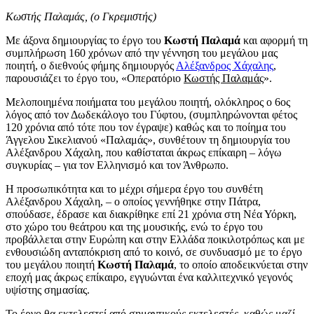
Κωστής Παλαμάς, (ο Γκρεμιστής)
Με άξονα δημιουργίας το έργο του
Κωστή Παλαμά
και αφορμή τη
συμπλήρωση 160 χρόνων από την γέννηση του μεγάλου μας
ποιητή, ο διεθνούς φήμης δημιουργός
Αλέξανδρος Χάχαλης
,
παρουσιάζει το έργο του, «Οπερατόριο
Κωστής Παλαμάς
».
Μελοποιημένα ποιήματα του μεγάλου ποιητή, ολόκληρος ο 6ος
λόγος από τον Δωδεκάλογο του Γύφτου, (συμπληρώνονται φέτος
120 χρόνια από τότε που τον έγραψε) καθώς και το ποίημα του
Άγγελου Σικελιανού «Παλαμάς», συνθέτουν τη δημιουργία του
Αλέξανδρου Χάχαλη, που καθίσταται άκρως επίκαιρη – λόγω
συγκυρίας – για τον Ελληνισμό και τον Άνθρωπο.
Η προσωπικότητα και το μέχρι σήμερα έργο του συνθέτη
Αλέξανδρου Χάχαλη, – ο οποίος γεννήθηκε στην Πάτρα,
σπούδασε, έδρασε και διακρίθηκε επί 21 χρόνια στη Νέα Υόρκη,
στο χώρο του θεάτρου και της μουσικής, ενώ το έργο του
προβάλλεται στην Ευρώπη και στην Ελλάδα ποικιλοτρόπως και με
ενθουσιώδη ανταπόκριση από το κοινό, σε συνδυασμό με το έργο
του μεγάλου ποιητή
Κωστή Παλαμά
, το οποίο αποδεικνύεται στην
εποχή μας άκρως επίκαιρο, εγγυώνται ένα καλλιτεχνικό γεγονός
υψίστης σημασίας.
Το έργο θα εκτελεστεί από σημαντικούς εκτελεστές, καθώς μαζί