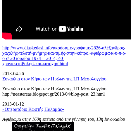
http://www.diaskedasi.info/ακούσαμε-γράψαμε/2826-αλέξανδρος-
χαχαλής-τελετή-
μνήμης-και-τιμής-στην-κύπρο,-αφιέρωμα-κ-υ-π-ρ-
ο-σ-20 ιουλίου-1974-–-2014,-40-
χρονια-εισβολησ-και-κατοχησ.html
2013-04-26
Συναυλία στον Κήπο των Ηρώων της Ι.Π.Μεσολογγίου
Συναυλία στον Κήπο των Ηρώων της Ι.Π.Μεσολογγίου
http://neastereas.blogspot.gr/2013/04/blog-post_23.html
2013-01-12
«Οπερατόριο Κωστής Παλαμάς»
Αφιέρωμα στην 160η επέτειο από την γέννησή του, 13η Ιανουαρίου