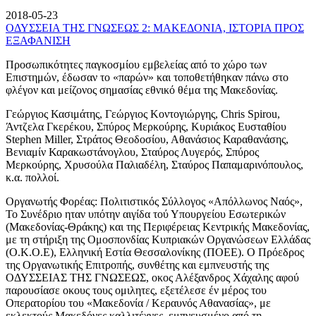
2018-05-23
ΟΔΥΣΣΕΙΑ ΤΗΣ ΓΝΩΣΕΩΣ 2: ΜΑΚΕΔΟΝΙΑ, ΙΣΤΟΡΙΑ ΠΡΟΣ
ΕΞΑΦΑΝΙΣΗ
Προσωπικότητες παγκοσμίου εμβελείας από το χώρο των
Επιστημών, έδωσαν το «παρών» και τοποθετήθηκαν πάνω στο
φλέγον και μείζονος σημασίας εθνικό θέμα της Μακεδονίας.
Γεώργιος Κασιμάτης, Γεώργιος Κοντογιώργης, Chris Spirou,
Άντζελα Γκερέκου, Σπύρος Μερκούρης, Κυριάκος Ευσταθίου
Stephen Miller, Στράτος Θεοδοσίου, Αθανάσιος Καραθανάσης,
Βενιαμίν Καρακωστάνογλου, Σταύρος Λυγερός, Σπύρος
Μερκούρης, Χρυσούλα Παλιαδέλη, Σταύρος Παπαμαρινόπουλος,
κ.α. πολλοί.
Οργανωτής Φορέας: Πολιτιστικός Σύλλογος «Απόλλωνος Ναός»,
Το Συνέδριο ηταν υπότην αιγίδα τού Υπουργείου Εσωτερικών
(Μακεδονίας-Θράκης) και της Περιφέρειας Κεντρικής Μακεδονίας,
με τη στήριξη της Ομοσπονδίας Κυπριακών Οργανώσεων Ελλάδας
(Ο.Κ.Ο.Ε), Ελληνική Εστία Θεσσαλονίκης (ΠΟΕΕ). Ο Πρόεδρος
της Οργανωτικής Επιτροπής, συνθέτης και εμπνευστής της
ΟΔΥΣΣΕΙΑΣ ΤΗΣ ΓΝΩΣΕΩΣ, οκος Αλέξανδρος Χάχαλης αφού
παρουσίασε οκους τους ομιλητες, εξετέλεσε έν μέρος του
Οπερατορίου του «Μακεδονία / Κεραυνός Αθανασίας», με
εκλεκτούς Μακεδόνες καλλιτέχνες, εμπνευσμένο από τη