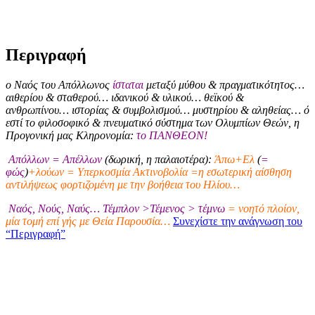
Περιγραφή
ο Ναός του Απόλλωνος
ίσταται
μεταξύ μύθου & πραγματικότητος…
αιθερίου & σταθερού… ιδανικού & υλικού… θεϊκού &
ανθρωπίνου… ιστορίας & συμβολισμού… μυστηρίου & αληθείας… ό
εστί το φιλοσοφικό & πνευματικό σύστημα των Ολυμπίων Θεών, η
Προγονική μας Κληρονομία:
το ΠΑΝΘΕΟΝ!
Απόλλων = Απέλλων
(δωρική, η παλαιοτέρα):
Άπω+Ελ
(
=
φώς
)
+λούων = Υπερκοσμία Ακτινοβολία =η εσωτερική αίσθηση
αντιλήψεως φορτιζομένη με την βοήθεια του Ηλίου…
Ναός, Νούς, Ναύς… Τέμπλον >Τέμενος > τέμνω
= νοητό πλοίον,
μία τομή επί γής με Θεία Παρουσία…
Συνεχίστε την ανάγνωση του
“Περιγραφή”