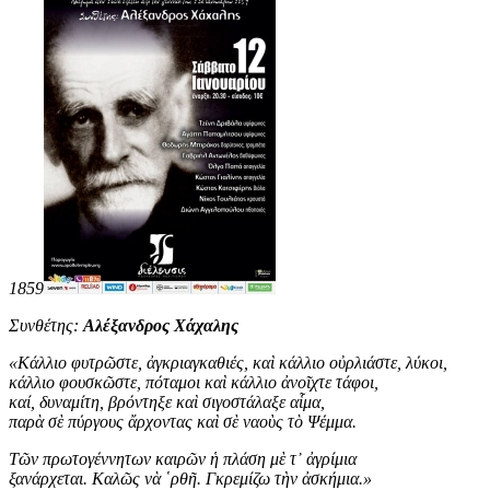
1859
Συνθέτης:
Αλέξανδρος Χάχαλης
«
Κάλλιο φυτρῶστε, ἀγκριαγκαθιές, καὶ κάλλιο οὐρλιάστε, λύκοι,
κάλλιο φουσκῶστε, πόταμοι καὶ κάλλιο ἀνοῖχτε τάφοι,
καί, δυναμίτη, βρόντηξε καὶ σιγοστάλαξε αἷμα,
παρὰ σὲ πύργους ἄρχοντας καὶ σὲ ναοὺς τὸ Ψέμμα.
Τῶν πρωτογέννητων καιρῶν ἡ πλάση μὲ τ᾿ ἀγρίμια
ξανάρχεται. Καλῶς νὰ ῾ρθῆ. Γκρεμίζω τὴν ἀσκήμια
.
»