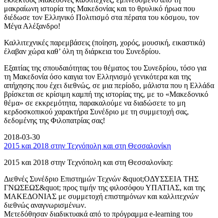
μακραίωνη ιστορία της Μακεδονίας και το θρυλικό ήρωα που
διέδωσε τον Ελληνικό Πολιτισμό στα πέρατα του κόσμου, τον
Μέγα Αλέξανδρο!
Καλλιτεχνικές παρεμβάσεις (ποίηση, χορός, μουσική, εικαστικά)
έλαβαν χώρα καθ’ όλη τη διάρκεια του Συνεδρίου.
Εξαιτίας της σπουδαιότητας του θέματος του Συνεδρίου, τόσο για
τη Μακεδονία όσο καιγια τον Ελληνισμό γενικότερα και της
απήχησης που έχει διεθνώς, σε μια περίοδο, μάλιστα που η Ελλάδα
βρίσκεται σε κρίσιμη καμπή της ιστορίας της, με το «Μακεδονικό
θέμα» σε εκκρεμότητα, παρακαλούμε να διαδώσετε το μη
κερδοσκοπικού χαρακτήρα Συνέδριο με τη συμμετοχή σας,
δεδομένης της Φιλοπατρίας σας!
2018-03-30
2015 και 2018 στην Τεχνόπολη και στη Θεσσαλονίκη
2015 και 2018 στην Τεχνόπολη και στη Θεσσαλονίκη:
Διεθνές Συνέδριο Επιστημών Τεχνών &quot;ΟΔΥΣΣΕΙΑ ΤΗΣ
ΓΝΩΣΕΩΣ&quot; προς τιμήν της φιλοσόφου ΥΠΑΤΙΑΣ, και της
ΜΑΚΕΔΟΝΙΑΣ με συμμετοχή επιστημόνων και καλλιτεχνών
διεθνώς αναγνωρισμένων.
Μετεδόθησαν διαδικτυακά από το πρόγραμμα e-learning του