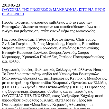
2018-05-23
ΟΔΥΣΣΕΙΑ ΤΗΣ ΓΝΩΣΕΩΣ 2: ΜΑΚΕΔΟΝΙΑ, ΙΣΤΟΡΙΑ ΠΡΟΣ
ΕΞΑΦΑΝΙΣΗ
Προσωπικότητες παγκοσμίου εμβελείας από το χώρο των
Επιστημών, έδωσαν το «παρών» και τοποθετήθηκαν πάνω στο
φλέγον και μείζονος σημασίας εθνικό θέμα της Μακεδονίας.
Γεώργιος Κασιμάτης, Γεώργιος Κοντογιώργης, Chris Spirou,
Άντζελα Γκερέκου, Σπύρος Μερκούρης, Κυριάκος Ευσταθίου
Stephen Miller, Στράτος Θεοδοσίου, Αθανάσιος Καραθανάσης,
Βενιαμίν Καρακωστάνογλου, Σταύρος Λυγερός, Σπύρος
Μερκούρης, Χρυσούλα Παλιαδέλη, Σταύρος Παπαμαρινόπουλος,
κ.α. πολλοί.
Οργανωτής Φορέας: Πολιτιστικός Σύλλογος «Απόλλωνος Ναός»,
Το Συνέδριο ηταν υπότην αιγίδα τού Υπουργείου Εσωτερικών
(Μακεδονίας-Θράκης) και της Περιφέρειας Κεντρικής Μακεδονίας,
με τη στήριξη της Ομοσπονδίας Κυπριακών Οργανώσεων Ελλάδας
(Ο.Κ.Ο.Ε), Ελληνική Εστία Θεσσαλονίκης (ΠΟΕΕ). Ο Πρόεδρος
της Οργανωτικής Επιτροπής, συνθέτης και εμπνευστής της
ΟΔΥΣΣΕΙΑΣ ΤΗΣ ΓΝΩΣΕΩΣ, οκος Αλέξανδρος Χάχαλης αφού
παρουσίασε οκους τους ομιλητες, εξετέλεσε έν μέρος του
Οπερατορίου του «Μακεδονία / Κεραυνός Αθανασίας», με
εκλεκτούς Μακεδόνες καλλιτέχνες, εμπνευσμένο από τη