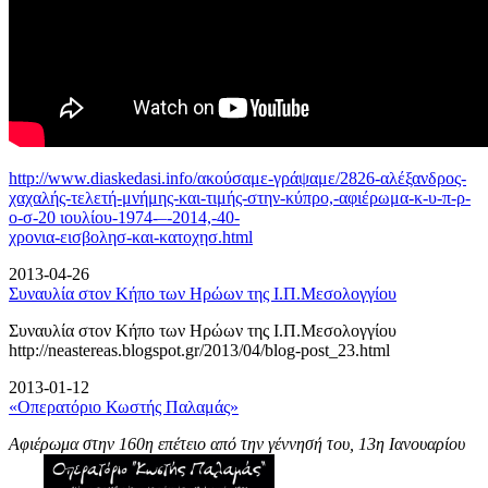
http://www.diaskedasi.info/ακούσαμε-γράψαμε/2826-αλέξανδρος-
χαχαλής-τελετή-
μνήμης-και-τιμής-στην-κύπρο,-αφιέρωμα-κ-υ-π-ρ-
ο-σ-20 ιουλίου-1974-–-2014,-40-
χρονια-εισβολησ-και-κατοχησ.html
2013-04-26
Συναυλία στον Κήπο των Ηρώων της Ι.Π.Μεσολογγίου
Συναυλία στον Κήπο των Ηρώων της Ι.Π.Μεσολογγίου
http://neastereas.blogspot.gr/2013/04/blog-post_23.html
2013-01-12
«Οπερατόριο Κωστής Παλαμάς»
Αφιέρωμα στην 160η επέτειο από την γέννησή του, 13η Ιανουαρίου