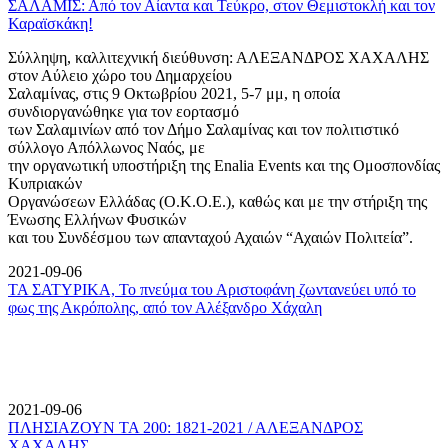
ΣΑΛΑΜΙΣ: Από τον Αίαντα και Τεύκρο, στον Θεμιστοκλή και τον
Καραϊσκάκη!
Σύλληψη, καλλιτεχνική διεύθυνση: ΑΛΕΞΑΝΔΡΟΣ ΧΑΧΑΛΗΣ
στον Αύλειο χώρο του Δημαρχείου
Σαλαμίνας, στις 9 Οκτωβρίου 2021, 5-7 μμ, η οποία
συνδιοργανώθηκε για τον εορτασμό
των Σαλαμινίων από τον Δήμο Σαλαμίνας και τον πολιτιστικό
σύλλογο Απόλλωνος Ναός, με
την οργανωτική υποστήριξη της Enalia Events και της Ομοσπονδίας
Κυπριακών
Οργανώσεων Ελλάδας (Ο.Κ.Ο.Ε.), καθώς και με την στήριξη της
Ένωσης Ελλήνων Φυσικών
και του Συνδέσμου των απανταχού Αχαιών “Αχαιών Πολιτεία”.
2021-09-06
ΤΑ ΣΑΤΥΡΙΚΑ, Το πνεύμα του Αριστοφάνη ζωντανεύει υπό το
φως της Ακρόπολης, από τον Αλέξανδρο Χάχαλη
2021-09-06
ΠΛΗΣΙΑΖΟΥΝ ΤΑ 200: 1821-2021 / ΑΛΕΞΑΝΔΡΟΣ
ΧΑΧΑΛΗΣ