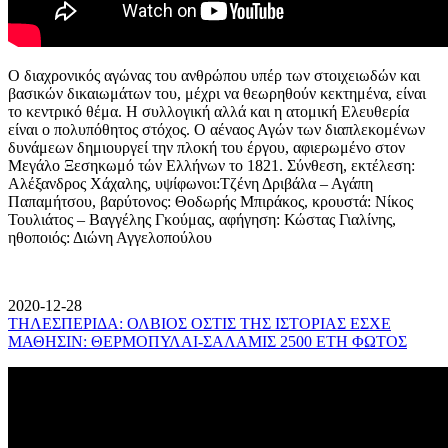
Ο διαχρονικός αγώνας του ανθρώπου υπέρ των στοιχειωδών και
βασικών δικαιωμάτων του, μέχρι να θεωρηθούν κεκτημένα, είναι
το κεντρικό θέμα. Η συλλογική αλλά και η ατομική Ελευθερία
είναι ο πολυπόθητος στόχος. Ο αέναος Αγών των διαπλεκομένων
δυνάμεων δημιουργεί την πλοκή του έργου, αφιερωμένο στον
Μεγάλο Ξεσηκωμό τών Ελλήνων το 1821. Σύνθεση, εκτέλεση:
Αλέξανδρος Χάχαλης, υψίφωνοι:Τζένη Δριβάλα – Αγάπη
Παπαμήτσου, βαρύτονος: Θοδωρής Μπιράκος, κρουστά: Νίκος
Τουλιάτος – Βαγγέλης Γκούμας, αφήγηση: Κώστας Γιαλίνης,
ηθοποιός: Διώνη Αγγελοπούλου
2020-12-28
ΤΗΛΕΣΠΕΡΙΔΑ: ΟΛΒΙΟΣ ΟΣΤΙΣ ΤΗΣ ΙΣΤΟΡΙΑΣ ΕΣΧΕ
ΜΑΘΗΣΙΝ: ΘΕΡΜΟΠΥΛΑΙ-ΣΑΛΑΜΙΣ 2500 ΕΤΗ ΦΩΤΟΣ