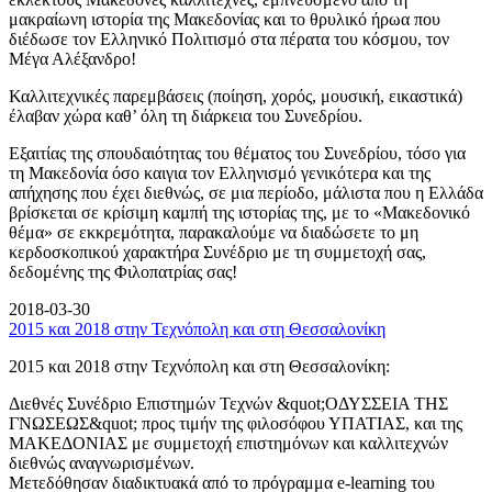
μακραίωνη ιστορία της Μακεδονίας και το θρυλικό ήρωα που
διέδωσε τον Ελληνικό Πολιτισμό στα πέρατα του κόσμου, τον
Μέγα Αλέξανδρο!
Καλλιτεχνικές παρεμβάσεις (ποίηση, χορός, μουσική, εικαστικά)
έλαβαν χώρα καθ’ όλη τη διάρκεια του Συνεδρίου.
Εξαιτίας της σπουδαιότητας του θέματος του Συνεδρίου, τόσο για
τη Μακεδονία όσο καιγια τον Ελληνισμό γενικότερα και της
απήχησης που έχει διεθνώς, σε μια περίοδο, μάλιστα που η Ελλάδα
βρίσκεται σε κρίσιμη καμπή της ιστορίας της, με το «Μακεδονικό
θέμα» σε εκκρεμότητα, παρακαλούμε να διαδώσετε το μη
κερδοσκοπικού χαρακτήρα Συνέδριο με τη συμμετοχή σας,
δεδομένης της Φιλοπατρίας σας!
2018-03-30
2015 και 2018 στην Τεχνόπολη και στη Θεσσαλονίκη
2015 και 2018 στην Τεχνόπολη και στη Θεσσαλονίκη:
Διεθνές Συνέδριο Επιστημών Τεχνών &quot;ΟΔΥΣΣΕΙΑ ΤΗΣ
ΓΝΩΣΕΩΣ&quot; προς τιμήν της φιλοσόφου ΥΠΑΤΙΑΣ, και της
ΜΑΚΕΔΟΝΙΑΣ με συμμετοχή επιστημόνων και καλλιτεχνών
διεθνώς αναγνωρισμένων.
Μετεδόθησαν διαδικτυακά από το πρόγραμμα e-learning του