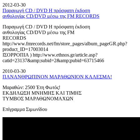
2012-03-30
Παραγωγή CD / DVD Η πρόσφατη έκδοση
ανθολογίας CD/DVD μέσω της FM RECORDS
Παραγωγή CD / DVD Η πρόσφατη έκδοση
ανθολογίας CD/DVD μέσω της FM
RECORDS
http://www.fmrecords.net/fm/store_pages/album_pageGR.php?
product_ID=17003014
ΙΣΟΡΡΟΠΙΑ ) http://www.ethnos.gr/article.asp?
catid=23137&amp;subid=2&amp;pubid=63715466
2010-03-30
ΠΑΝΑΝΘΡΩΠΙΝΟΝ ΜΑΡΑΘΩΝΙΟΝ ΚΑΛΕΣΜΑ!
Μαραθών: 2500 Έτη Φωτός!
ΕΚΔΗΛΩΣΗ ΜΝΗΜΗΣ ΚΑΙ ΤΙΜΗΣ
ΤΥΜΒΟΣ ΜΑΡΑΘΩΝΟΜΑΧΩΝ
Επίγραμμα Σιμωνίδου