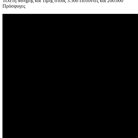
Τελετή Μνήμης και Τιμής στους 3.500 Πεσόντες και 200.000
Πρόσφυγες