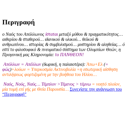
Περιγραφή
ο Ναός του Απόλλωνος
ίσταται
μεταξύ μύθου & πραγματικότητος…
αιθερίου & σταθερού… ιδανικού & υλικού… θεϊκού &
ανθρωπίνου… ιστορίας & συμβολισμού… μυστηρίου & αληθείας… ό
εστί το φιλοσοφικό & πνευματικό σύστημα των Ολυμπίων Θεών, η
Προγονική μας Κληρονομία:
το ΠΑΝΘΕΟΝ!
Απόλλων = Απέλλων
(δωρική, η παλαιοτέρα):
Άπω+Ελ
(
=
φώς
)
+λούων = Υπερκοσμία Ακτινοβολία =η εσωτερική αίσθηση
αντιλήψεως φορτιζομένη με την βοήθεια του Ηλίου…
Ναός, Νούς, Ναύς… Τέμπλον >Τέμενος > τέμνω
= νοητό πλοίον,
μία τομή επί γής με Θεία Παρουσία…
Συνεχίστε την ανάγνωση του
“Περιγραφή”