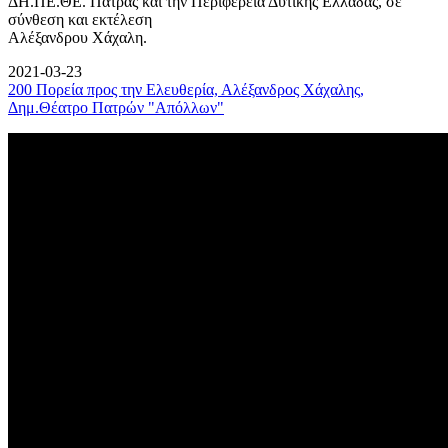
ΔΗ.ΠΕ.ΘΕ. Πάτρας και την Περιφέρεια Δυτικής Ελλάδας, σε
σύνθεση και εκτέλεση
Αλέξανδρου Χάχαλη.
2021-03-23
200 Πορεία προς την Ελευθερία, Αλέξανδρος Χάχαλης,
Δημ.Θέατρο Πατρών "Απόλλων"