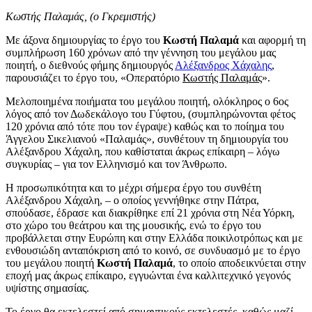
Κωστής Παλαμάς, (ο Γκρεμιστής)
Με άξονα δημιουργίας το έργο του
Κωστή Παλαμά
και αφορμή τη
συμπλήρωση 160 χρόνων από την γέννηση του μεγάλου μας
ποιητή, ο διεθνούς φήμης δημιουργός
Αλέξανδρος Χάχαλης
,
παρουσιάζει το έργο του, «Οπερατόριο
Κωστής Παλαμάς
».
Μελοποιημένα ποιήματα του μεγάλου ποιητή, ολόκληρος ο 6ος
λόγος από τον Δωδεκάλογο του Γύφτου, (συμπληρώνονται φέτος
120 χρόνια από τότε που τον έγραψε) καθώς και το ποίημα του
Άγγελου Σικελιανού «Παλαμάς», συνθέτουν τη δημιουργία του
Αλέξανδρου Χάχαλη, που καθίσταται άκρως επίκαιρη – λόγω
συγκυρίας – για τον Ελληνισμό και τον Άνθρωπο.
Η προσωπικότητα και το μέχρι σήμερα έργο του συνθέτη
Αλέξανδρου Χάχαλη, – ο οποίος γεννήθηκε στην Πάτρα,
σπούδασε, έδρασε και διακρίθηκε επί 21 χρόνια στη Νέα Υόρκη,
στο χώρο του θεάτρου και της μουσικής, ενώ το έργο του
προβάλλεται στην Ευρώπη και στην Ελλάδα ποικιλοτρόπως και με
ενθουσιώδη ανταπόκριση από το κοινό, σε συνδυασμό με το έργο
του μεγάλου ποιητή
Κωστή Παλαμά
, το οποίο αποδεικνύεται στην
εποχή μας άκρως επίκαιρο, εγγυώνται ένα καλλιτεχνικό γεγονός
υψίστης σημασίας.
Το έργο θα εκτελεστεί από σημαντικούς εκτελεστές, καθώς μαζί