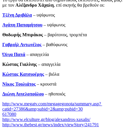
με τον
Αλέξανδρο Χάχαλη
, επί σκηνής θα βρεθούν οι:
Τζένη Δριβάλα
– υψίφωνος
Αγάπη Παπαμήτσου
– υψίφωνος
Θοδωρής Μπιράκος
– βαρύτονος, τρομπέτα
Γαβριήλ Αντωνέλος
– βαθύφωνος
Όλγα Παπά
– απαγγελία
Κώστας Γιαλίνης
­– απαγγελία
Κώστας Κατσιφέρης
– βιόλα
Νίκος Τουλιάτος
– κρουστά
Διώνη Αγγελοπούλου
– ηθοποιός
http://www.megatv.com/megagegonota/summary.asp?
catid=27386&amp;subid=2&amp;pubid=30
617080
http://www.elculture.gr/blog/alexandros-xaxalis/
http://www.thebest.gr/news/index/viewStory/241791