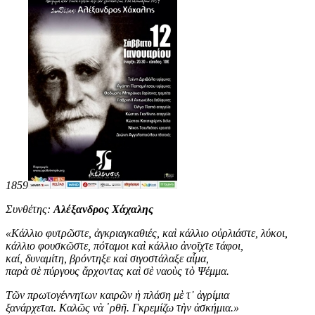
1859
Συνθέτης:
Αλέξανδρος Χάχαλης
«
Κάλλιο φυτρῶστε, ἀγκριαγκαθιές, καὶ κάλλιο οὐρλιάστε, λύκοι,
κάλλιο φουσκῶστε, πόταμοι καὶ κάλλιο ἀνοῖχτε τάφοι,
καί, δυναμίτη, βρόντηξε καὶ σιγοστάλαξε αἷμα,
παρὰ σὲ πύργους ἄρχοντας καὶ σὲ ναοὺς τὸ Ψέμμα.
Τῶν πρωτογέννητων καιρῶν ἡ πλάση μὲ τ᾿ ἀγρίμια
ξανάρχεται. Καλῶς νὰ ῾ρθῆ. Γκρεμίζω τὴν ἀσκήμια
.
»