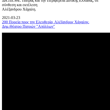
ΔΗ.ΠΕ.ΘΕ. Πάτρας και την Περιφέρεια Δυτικής Ελλάδας, σε
σύνθεση και εκτέλεση
Αλέξανδρου Χάχαλη.
2021-03-23
200 Πορεία προς την Ελευθερία, Αλέξανδρος Χάχαλης,
Δημ.Θέατρο Πατρών "Απόλλων"