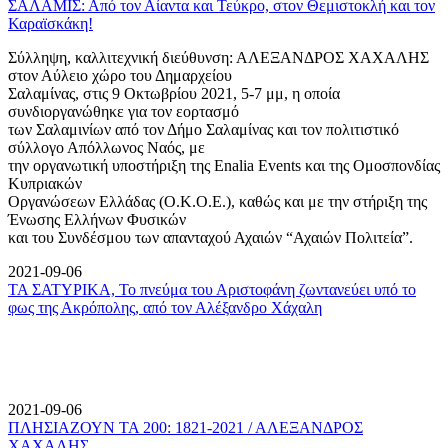
ΣΑΛΑΜΙΣ: Από τον Αίαντα και Τεύκρο, στον Θεμιστοκλή και τον
Καραϊσκάκη!
Σύλληψη, καλλιτεχνική διεύθυνση: ΑΛΕΞΑΝΔΡΟΣ ΧΑΧΑΛΗΣ
στον Αύλειο χώρο του Δημαρχείου
Σαλαμίνας, στις 9 Οκτωβρίου 2021, 5-7 μμ, η οποία
συνδιοργανώθηκε για τον εορτασμό
των Σαλαμινίων από τον Δήμο Σαλαμίνας και τον πολιτιστικό
σύλλογο Απόλλωνος Ναός, με
την οργανωτική υποστήριξη της Enalia Events και της Ομοσπονδίας
Κυπριακών
Οργανώσεων Ελλάδας (Ο.Κ.Ο.Ε.), καθώς και με την στήριξη της
Ένωσης Ελλήνων Φυσικών
και του Συνδέσμου των απανταχού Αχαιών “Αχαιών Πολιτεία”.
2021-09-06
ΤΑ ΣΑΤΥΡΙΚΑ, Το πνεύμα του Αριστοφάνη ζωντανεύει υπό το
φως της Ακρόπολης, από τον Αλέξανδρο Χάχαλη
2021-09-06
ΠΛΗΣΙΑΖΟΥΝ ΤΑ 200: 1821-2021 / ΑΛΕΞΑΝΔΡΟΣ
ΧΑΧΑΛΗΣ