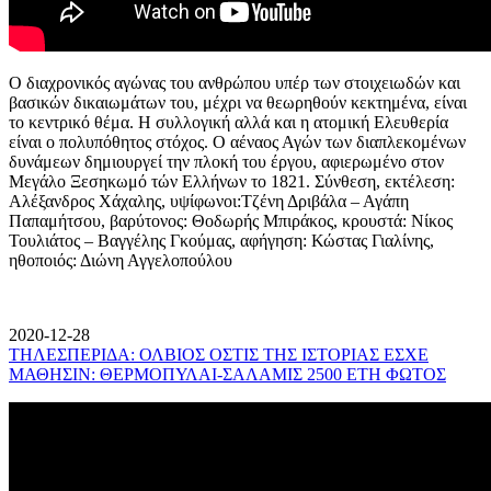
Ο διαχρονικός αγώνας του ανθρώπου υπέρ των στοιχειωδών και
βασικών δικαιωμάτων του, μέχρι να θεωρηθούν κεκτημένα, είναι
το κεντρικό θέμα. Η συλλογική αλλά και η ατομική Ελευθερία
είναι ο πολυπόθητος στόχος. Ο αέναος Αγών των διαπλεκομένων
δυνάμεων δημιουργεί την πλοκή του έργου, αφιερωμένο στον
Μεγάλο Ξεσηκωμό τών Ελλήνων το 1821. Σύνθεση, εκτέλεση:
Αλέξανδρος Χάχαλης, υψίφωνοι:Τζένη Δριβάλα – Αγάπη
Παπαμήτσου, βαρύτονος: Θοδωρής Μπιράκος, κρουστά: Νίκος
Τουλιάτος – Βαγγέλης Γκούμας, αφήγηση: Κώστας Γιαλίνης,
ηθοποιός: Διώνη Αγγελοπούλου
2020-12-28
ΤΗΛΕΣΠΕΡΙΔΑ: ΟΛΒΙΟΣ ΟΣΤΙΣ ΤΗΣ ΙΣΤΟΡΙΑΣ ΕΣΧΕ
ΜΑΘΗΣΙΝ: ΘΕΡΜΟΠΥΛΑΙ-ΣΑΛΑΜΙΣ 2500 ΕΤΗ ΦΩΤΟΣ