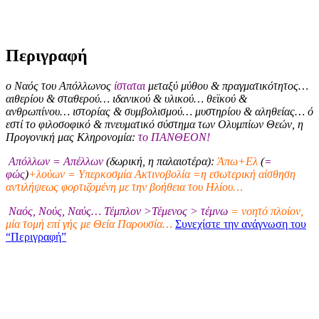
Περιγραφή
ο Ναός του Απόλλωνος
ίσταται
μεταξύ μύθου & πραγματικότητος…
αιθερίου & σταθερού… ιδανικού & υλικού… θεϊκού &
ανθρωπίνου… ιστορίας & συμβολισμού… μυστηρίου & αληθείας… ό
εστί το φιλοσοφικό & πνευματικό σύστημα των Ολυμπίων Θεών, η
Προγονική μας Κληρονομία:
το ΠΑΝΘΕΟΝ!
Απόλλων = Απέλλων
(δωρική, η παλαιοτέρα):
Άπω+Ελ
(
=
φώς
)
+λούων = Υπερκοσμία Ακτινοβολία =η εσωτερική αίσθηση
αντιλήψεως φορτιζομένη με την βοήθεια του Ηλίου…
Ναός, Νούς, Ναύς… Τέμπλον >Τέμενος > τέμνω
= νοητό πλοίον,
μία τομή επί γής με Θεία Παρουσία…
Συνεχίστε την ανάγνωση του
“Περιγραφή”