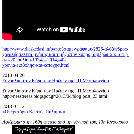
http://www.diaskedasi.info/ακούσαμε-γράψαμε/2826-αλέξανδρος-
χαχαλής-τελετή-
μνήμης-και-τιμής-στην-κύπρο,-αφιέρωμα-κ-υ-π-ρ-
ο-σ-20 ιουλίου-1974-–-2014,-40-
χρονια-εισβολησ-και-κατοχησ.html
2013-04-26
Συναυλία στον Κήπο των Ηρώων της Ι.Π.Μεσολογγίου
Συναυλία στον Κήπο των Ηρώων της Ι.Π.Μεσολογγίου
http://neastereas.blogspot.gr/2013/04/blog-post_23.html
2013-01-12
«Οπερατόριο Κωστής Παλαμάς»
Αφιέρωμα στην 160η επέτειο από την γέννησή του, 13η Ιανουαρίου