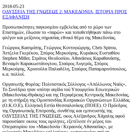
2018-05-23
ΟΔΥΣΣΕΙΑ ΤΗΣ ΓΝΩΣΕΩΣ 2: ΜΑΚΕΔΟΝΙΑ, ΙΣΤΟΡΙΑ ΠΡΟΣ
ΕΞΑΦΑΝΙΣΗ
Προσωπικότητες παγκοσμίου εμβελείας από το χώρο των
Επιστημών, έδωσαν το «παρών» και τοποθετήθηκαν πάνω στο
φλέγον και μείζονος σημασίας εθνικό θέμα της Μακεδονίας.
Γεώργιος Κασιμάτης, Γεώργιος Κοντογιώργης, Chris Spirou,
Άντζελα Γκερέκου, Σπύρος Μερκούρης, Κυριάκος Ευσταθίου
Stephen Miller, Στράτος Θεοδοσίου, Αθανάσιος Καραθανάσης,
Βενιαμίν Καρακωστάνογλου, Σταύρος Λυγερός, Σπύρος
Μερκούρης, Χρυσούλα Παλιαδέλη, Σταύρος Παπαμαρινόπουλος,
κ.α. πολλοί.
Οργανωτής Φορέας: Πολιτιστικός Σύλλογος «Απόλλωνος Ναός»,
Το Συνέδριο ηταν υπότην αιγίδα τού Υπουργείου Εσωτερικών
(Μακεδονίας-Θράκης) και της Περιφέρειας Κεντρικής Μακεδονίας,
με τη στήριξη της Ομοσπονδίας Κυπριακών Οργανώσεων Ελλάδας
(Ο.Κ.Ο.Ε), Ελληνική Εστία Θεσσαλονίκης (ΠΟΕΕ). Ο Πρόεδρος
της Οργανωτικής Επιτροπής, συνθέτης και εμπνευστής της
ΟΔΥΣΣΕΙΑΣ ΤΗΣ ΓΝΩΣΕΩΣ, οκος Αλέξανδρος Χάχαλης αφού
παρουσίασε οκους τους ομιλητες, εξετέλεσε έν μέρος του
Οπερατορίου του «Μακεδονία / Κεραυνός Αθανασίας», με
εκλεκτούς Μακεδόνες καλλιτέχνες, εμπνευσμένο από τη