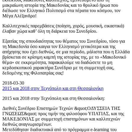
μακραίωνη ιστορία της Μακεδονίας και το θρυλικό ήρωα που
διέδωσε τον Ελληνικό Πολιτισμό στα πέρατα του κόσμου, τον
Μέγα Αλέξανδρο!
Καλλιτεχνικές παρεμβάσεις (ποίηση, χορός, μουσική, εικαστικά)
έλαβαν χώρα καθ’ όλη τη διάρκεια του Συνεδρίου.
Εξαιτίας της σπουδαιότητας του θέματος του Συνεδρίου, τόσο για
τη Μακεδονία όσο καιγια τον Ελληνισμό γενικότερα και της
απήχησης που έχει διεθνώς, σε μια περίοδο, μάλιστα που η Ελλάδα
βρίσκεται σε κρίσιμη καμπή της ιστορίας της, με το «Μακεδονικό
θέμα» σε εκκρεμότητα, παρακαλούμε να διαδώσετε το μη
κερδοσκοπικού χαρακτήρα Συνέδριο με τη συμμετοχή σας,
δεδομένης της Φιλοπατρίας σας!
2018-03-30
2015 και 2018 στην Τεχνόπολη και στη Θεσσαλονίκη
2015 και 2018 στην Τεχνόπολη και στη Θεσσαλονίκη:
Διεθνές Συνέδριο Επιστημών Τεχνών &quot;ΟΔΥΣΣΕΙΑ ΤΗΣ
ΓΝΩΣΕΩΣ&quot; προς τιμήν της φιλοσόφου ΥΠΑΤΙΑΣ, και της
ΜΑΚΕΔΟΝΙΑΣ με συμμετοχή επιστημόνων και καλλιτεχνών
διεθνώς αναγνωρισμένων.
Μετεδόθησαν διαδικτυακά από το πρόγραμμα e-learning του