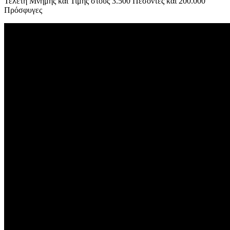
Τελετή Μνήμης και Τιμής στους 3.500 Πεσόντες και 200.000
Πρόσφυγες