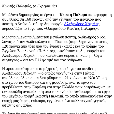
Κωστής Παλαμάς, (ο Γκρεμιστής)
Με άξονα δημιουργίας το έργο του
Κωστή Παλαμά
και αφορμή τη
συμπλήρωση 160 χρόνων από την γέννηση του μεγάλου μας
ποιητή, ο διεθνούς φήμης δημιουργός
Αλέξανδρος Χάχαλης
,
παρουσιάζει το έργο του, «Οπερατόριο
Κωστής Παλαμάς
».
Μελοποιημένα ποιήματα του μεγάλου ποιητή, ολόκληρος ο 6ος
λόγος από τον Δωδεκάλογο του Γύφτου, (συμπληρώνονται φέτος
120 χρόνια από τότε που τον έγραψε) καθώς και το ποίημα του
Άγγελου Σικελιανού «Παλαμάς», συνθέτουν τη δημιουργία του
Αλέξανδρου Χάχαλη, που καθίσταται άκρως επίκαιρη – λόγω
συγκυρίας – για τον Ελληνισμό και τον Άνθρωπο.
Η προσωπικότητα και το μέχρι σήμερα έργο του συνθέτη
Αλέξανδρου Χάχαλη, – ο οποίος γεννήθηκε στην Πάτρα,
σπούδασε, έδρασε και διακρίθηκε επί 21 χρόνια στη Νέα Υόρκη,
στο χώρο του θεάτρου και της μουσικής, ενώ το έργο του
προβάλλεται στην Ευρώπη και στην Ελλάδα ποικιλοτρόπως και με
ενθουσιώδη ανταπόκριση από το κοινό, σε συνδυασμό με το έργο
του μεγάλου ποιητή
Κωστή Παλαμά
, το οποίο αποδεικνύεται στην
εποχή μας άκρως επίκαιρο, εγγυώνται ένα καλλιτεχνικό γεγονός
υψίστης σημασίας.
Το έργο θα εκτελεστεί από σημαντικούς εκτελεστές, καθώς μαζί