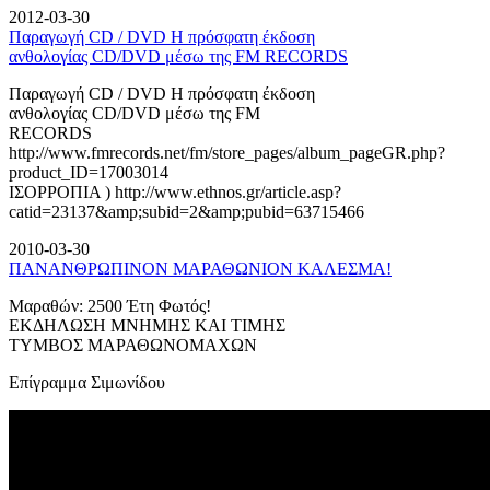
2012-03-30
Παραγωγή CD / DVD Η πρόσφατη έκδοση
ανθολογίας CD/DVD μέσω της FM RECORDS
Παραγωγή CD / DVD Η πρόσφατη έκδοση
ανθολογίας CD/DVD μέσω της FM
RECORDS
http://www.fmrecords.net/fm/store_pages/album_pageGR.php?
product_ID=17003014
ΙΣΟΡΡΟΠΙΑ ) http://www.ethnos.gr/article.asp?
catid=23137&amp;subid=2&amp;pubid=63715466
2010-03-30
ΠΑΝΑΝΘΡΩΠΙΝΟΝ ΜΑΡΑΘΩΝΙΟΝ ΚΑΛΕΣΜΑ!
Μαραθών: 2500 Έτη Φωτός!
ΕΚΔΗΛΩΣΗ ΜΝΗΜΗΣ ΚΑΙ ΤΙΜΗΣ
ΤΥΜΒΟΣ ΜΑΡΑΘΩΝΟΜΑΧΩΝ
Επίγραμμα Σιμωνίδου