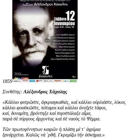
1859
Συνθέτης:
Αλέξανδρος Χάχαλης
«
Κάλλιο φυτρῶστε, ἀγκριαγκαθιές, καὶ κάλλιο οὐρλιάστε, λύκοι,
κάλλιο φουσκῶστε, πόταμοι καὶ κάλλιο ἀνοῖχτε τάφοι,
καί, δυναμίτη, βρόντηξε καὶ σιγοστάλαξε αἷμα,
παρὰ σὲ πύργους ἄρχοντας καὶ σὲ ναοὺς τὸ Ψέμμα.
Τῶν πρωτογέννητων καιρῶν ἡ πλάση μὲ τ᾿ ἀγρίμια
ξανάρχεται. Καλῶς νὰ ῾ρθῆ. Γκρεμίζω τὴν ἀσκήμια
.
»