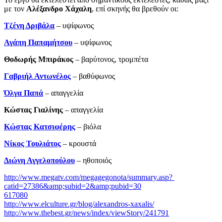
με τον
Αλέξανδρο Χάχαλη
, επί σκηνής θα βρεθούν οι:
Τζένη Δριβάλα
– υψίφωνος
Αγάπη Παπαμήτσου
– υψίφωνος
Θοδωρής Μπιράκος
– βαρύτονος, τρομπέτα
Γαβριήλ Αντωνέλος
– βαθύφωνος
Όλγα Παπά
– απαγγελία
Κώστας Γιαλίνης
­– απαγγελία
Κώστας Κατσιφέρης
– βιόλα
Νίκος Τουλιάτος
– κρουστά
Διώνη Αγγελοπούλου
– ηθοποιός
http://www.megatv.com/megagegonota/summary.asp?
catid=27386&amp;subid=2&amp;pubid=30
617080
http://www.elculture.gr/blog/alexandros-xaxalis/
http://www.thebest.gr/news/index/viewStory/241791