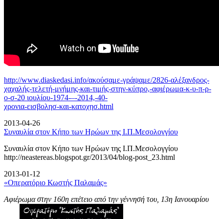
http://www.diaskedasi.info/ακούσαμε-γράψαμε/2826-αλέξανδρος-
χαχαλής-τελετή-
μνήμης-και-τιμής-στην-κύπρο,-αφιέρωμα-κ-υ-π-ρ-
ο-σ-20 ιουλίου-1974-–-2014,-40-
χρονια-εισβολησ-και-κατοχησ.html
2013-04-26
Συναυλία στον Κήπο των Ηρώων της Ι.Π.Μεσολογγίου
Συναυλία στον Κήπο των Ηρώων της Ι.Π.Μεσολογγίου
http://neastereas.blogspot.gr/2013/04/blog-post_23.html
2013-01-12
«Οπερατόριο Κωστής Παλαμάς»
Αφιέρωμα στην 160η επέτειο από την γέννησή του, 13η Ιανουαρίου