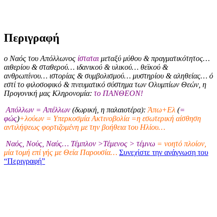
Περιγραφή
ο Ναός του Απόλλωνος
ίσταται
μεταξύ μύθου & πραγματικότητος…
αιθερίου & σταθερού… ιδανικού & υλικού… θεϊκού &
ανθρωπίνου… ιστορίας & συμβολισμού… μυστηρίου & αληθείας… ό
εστί το φιλοσοφικό & πνευματικό σύστημα των Ολυμπίων Θεών, η
Προγονική μας Κληρονομία:
το ΠΑΝΘΕΟΝ!
Απόλλων = Απέλλων
(δωρική, η παλαιοτέρα):
Άπω+Ελ
(
=
φώς
)
+λούων = Υπερκοσμία Ακτινοβολία =η εσωτερική αίσθηση
αντιλήψεως φορτιζομένη με την βοήθεια του Ηλίου…
Ναός, Νούς, Ναύς… Τέμπλον >Τέμενος > τέμνω
= νοητό πλοίον,
μία τομή επί γής με Θεία Παρουσία…
Συνεχίστε την ανάγνωση του
“Περιγραφή”