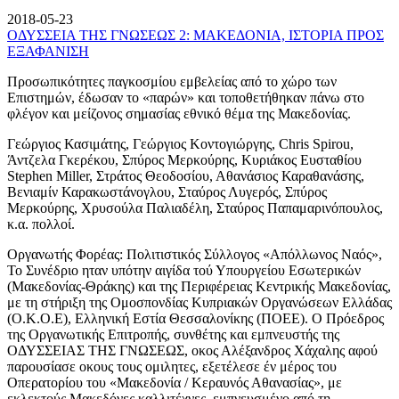
2018-05-23
ΟΔΥΣΣΕΙΑ ΤΗΣ ΓΝΩΣΕΩΣ 2: ΜΑΚΕΔΟΝΙΑ, ΙΣΤΟΡΙΑ ΠΡΟΣ
ΕΞΑΦΑΝΙΣΗ
Προσωπικότητες παγκοσμίου εμβελείας από το χώρο των
Επιστημών, έδωσαν το «παρών» και τοποθετήθηκαν πάνω στο
φλέγον και μείζονος σημασίας εθνικό θέμα της Μακεδονίας.
Γεώργιος Κασιμάτης, Γεώργιος Κοντογιώργης, Chris Spirou,
Άντζελα Γκερέκου, Σπύρος Μερκούρης, Κυριάκος Ευσταθίου
Stephen Miller, Στράτος Θεοδοσίου, Αθανάσιος Καραθανάσης,
Βενιαμίν Καρακωστάνογλου, Σταύρος Λυγερός, Σπύρος
Μερκούρης, Χρυσούλα Παλιαδέλη, Σταύρος Παπαμαρινόπουλος,
κ.α. πολλοί.
Οργανωτής Φορέας: Πολιτιστικός Σύλλογος «Απόλλωνος Ναός»,
Το Συνέδριο ηταν υπότην αιγίδα τού Υπουργείου Εσωτερικών
(Μακεδονίας-Θράκης) και της Περιφέρειας Κεντρικής Μακεδονίας,
με τη στήριξη της Ομοσπονδίας Κυπριακών Οργανώσεων Ελλάδας
(Ο.Κ.Ο.Ε), Ελληνική Εστία Θεσσαλονίκης (ΠΟΕΕ). Ο Πρόεδρος
της Οργανωτικής Επιτροπής, συνθέτης και εμπνευστής της
ΟΔΥΣΣΕΙΑΣ ΤΗΣ ΓΝΩΣΕΩΣ, οκος Αλέξανδρος Χάχαλης αφού
παρουσίασε οκους τους ομιλητες, εξετέλεσε έν μέρος του
Οπερατορίου του «Μακεδονία / Κεραυνός Αθανασίας», με
εκλεκτούς Μακεδόνες καλλιτέχνες, εμπνευσμένο από τη