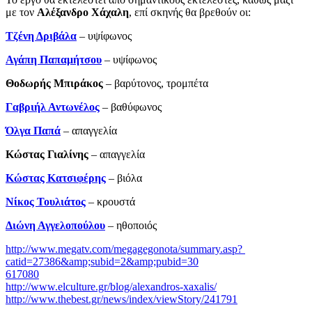
με τον
Αλέξανδρο Χάχαλη
, επί σκηνής θα βρεθούν οι:
Τζένη Δριβάλα
– υψίφωνος
Αγάπη Παπαμήτσου
– υψίφωνος
Θοδωρής Μπιράκος
– βαρύτονος, τρομπέτα
Γαβριήλ Αντωνέλος
– βαθύφωνος
Όλγα Παπά
– απαγγελία
Κώστας Γιαλίνης
­– απαγγελία
Κώστας Κατσιφέρης
– βιόλα
Νίκος Τουλιάτος
– κρουστά
Διώνη Αγγελοπούλου
– ηθοποιός
http://www.megatv.com/megagegonota/summary.asp?
catid=27386&amp;subid=2&amp;pubid=30
617080
http://www.elculture.gr/blog/alexandros-xaxalis/
http://www.thebest.gr/news/index/viewStory/241791