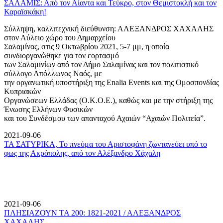
ΣΑΛΑΜΙΣ: Από τον Αίαντα και Τεύκρο, στον Θεμιστοκλή και τον
Καραϊσκάκη!
Σύλληψη, καλλιτεχνική διεύθυνση: ΑΛΕΞΑΝΔΡΟΣ ΧΑΧΑΛΗΣ
στον Αύλειο χώρο του Δημαρχείου
Σαλαμίνας, στις 9 Οκτωβρίου 2021, 5-7 μμ, η οποία
συνδιοργανώθηκε για τον εορτασμό
των Σαλαμινίων από τον Δήμο Σαλαμίνας και τον πολιτιστικό
σύλλογο Απόλλωνος Ναός, με
την οργανωτική υποστήριξη της Enalia Events και της Ομοσπονδίας
Κυπριακών
Οργανώσεων Ελλάδας (Ο.Κ.Ο.Ε.), καθώς και με την στήριξη της
Ένωσης Ελλήνων Φυσικών
και του Συνδέσμου των απανταχού Αχαιών “Αχαιών Πολιτεία”.
2021-09-06
ΤΑ ΣΑΤΥΡΙΚΑ, Το πνεύμα του Αριστοφάνη ζωντανεύει υπό το
φως της Ακρόπολης, από τον Αλέξανδρο Χάχαλη
2021-09-06
ΠΛΗΣΙΑΖΟΥΝ ΤΑ 200: 1821-2021 / ΑΛΕΞΑΝΔΡΟΣ
ΧΑΧΑΛΗΣ