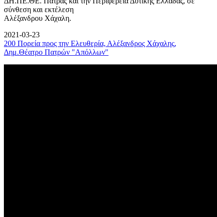
ΔΗ.ΠΕ.ΘΕ. Πάτρας και την Περιφέρεια Δυτικής Ελλάδας, σε
σύνθεση και εκτέλεση
Αλέξανδρου Χάχαλη.
2021-03-23
200 Πορεία προς την Ελευθερία, Αλέξανδρος Χάχαλης,
Δημ.Θέατρο Πατρών "Απόλλων"