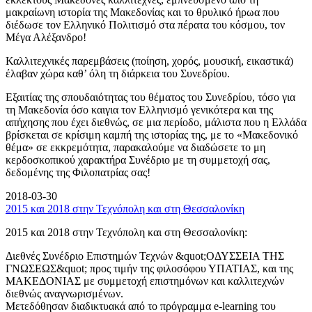
μακραίωνη ιστορία της Μακεδονίας και το θρυλικό ήρωα που
διέδωσε τον Ελληνικό Πολιτισμό στα πέρατα του κόσμου, τον
Μέγα Αλέξανδρο!
Καλλιτεχνικές παρεμβάσεις (ποίηση, χορός, μουσική, εικαστικά)
έλαβαν χώρα καθ’ όλη τη διάρκεια του Συνεδρίου.
Εξαιτίας της σπουδαιότητας του θέματος του Συνεδρίου, τόσο για
τη Μακεδονία όσο καιγια τον Ελληνισμό γενικότερα και της
απήχησης που έχει διεθνώς, σε μια περίοδο, μάλιστα που η Ελλάδα
βρίσκεται σε κρίσιμη καμπή της ιστορίας της, με το «Μακεδονικό
θέμα» σε εκκρεμότητα, παρακαλούμε να διαδώσετε το μη
κερδοσκοπικού χαρακτήρα Συνέδριο με τη συμμετοχή σας,
δεδομένης της Φιλοπατρίας σας!
2018-03-30
2015 και 2018 στην Τεχνόπολη και στη Θεσσαλονίκη
2015 και 2018 στην Τεχνόπολη και στη Θεσσαλονίκη:
Διεθνές Συνέδριο Επιστημών Τεχνών &quot;ΟΔΥΣΣΕΙΑ ΤΗΣ
ΓΝΩΣΕΩΣ&quot; προς τιμήν της φιλοσόφου ΥΠΑΤΙΑΣ, και της
ΜΑΚΕΔΟΝΙΑΣ με συμμετοχή επιστημόνων και καλλιτεχνών
διεθνώς αναγνωρισμένων.
Μετεδόθησαν διαδικτυακά από το πρόγραμμα e-learning του