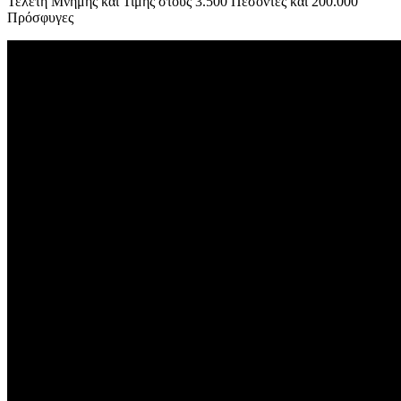
Τελετή Μνήμης και Τιμής στους 3.500 Πεσόντες και 200.000
Πρόσφυγες