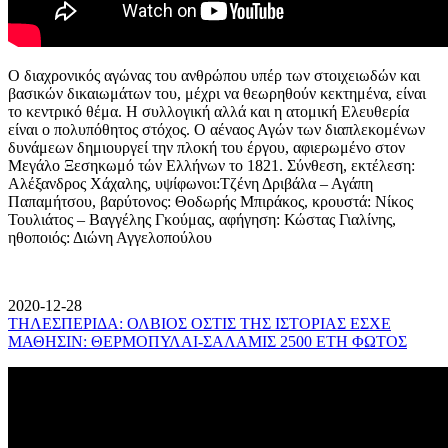
Ο διαχρονικός αγώνας του ανθρώπου υπέρ των στοιχειωδών και
βασικών δικαιωμάτων του, μέχρι να θεωρηθούν κεκτημένα, είναι
το κεντρικό θέμα. Η συλλογική αλλά και η ατομική Ελευθερία
είναι ο πολυπόθητος στόχος. Ο αέναος Αγών των διαπλεκομένων
δυνάμεων δημιουργεί την πλοκή του έργου, αφιερωμένο στον
Μεγάλο Ξεσηκωμό τών Ελλήνων το 1821. Σύνθεση, εκτέλεση:
Αλέξανδρος Χάχαλης, υψίφωνοι:Τζένη Δριβάλα – Αγάπη
Παπαμήτσου, βαρύτονος: Θοδωρής Μπιράκος, κρουστά: Νίκος
Τουλιάτος – Βαγγέλης Γκούμας, αφήγηση: Κώστας Γιαλίνης,
ηθοποιός: Διώνη Αγγελοπούλου
2020-12-28
ΤΗΛΕΣΠΕΡΙΔΑ: ΟΛΒΙΟΣ ΟΣΤΙΣ ΤΗΣ ΙΣΤΟΡΙΑΣ ΕΣΧΕ
ΜΑΘΗΣΙΝ: ΘΕΡΜΟΠΥΛΑΙ-ΣΑΛΑΜΙΣ 2500 ΕΤΗ ΦΩΤΟΣ