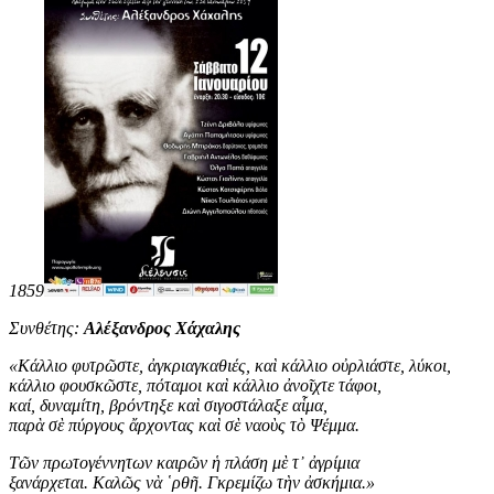
1859
Συνθέτης:
Αλέξανδρος Χάχαλης
«
Κάλλιο φυτρῶστε, ἀγκριαγκαθιές, καὶ κάλλιο οὐρλιάστε, λύκοι,
κάλλιο φουσκῶστε, πόταμοι καὶ κάλλιο ἀνοῖχτε τάφοι,
καί, δυναμίτη, βρόντηξε καὶ σιγοστάλαξε αἷμα,
παρὰ σὲ πύργους ἄρχοντας καὶ σὲ ναοὺς τὸ Ψέμμα.
Τῶν πρωτογέννητων καιρῶν ἡ πλάση μὲ τ᾿ ἀγρίμια
ξανάρχεται. Καλῶς νὰ ῾ρθῆ. Γκρεμίζω τὴν ἀσκήμια
.
»