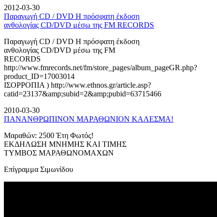
2012-03-30
Παραγωγή CD / DVD Η πρόσφατη έκδοση
ανθολογίας CD/DVD μέσω της FM RECORDS
Παραγωγή CD / DVD Η πρόσφατη έκδοση
ανθολογίας CD/DVD μέσω της FM
RECORDS
http://www.fmrecords.net/fm/store_pages/album_pageGR.php?
product_ID=17003014
ΙΣΟΡΡΟΠΙΑ ) http://www.ethnos.gr/article.asp?
catid=23137&amp;subid=2&amp;pubid=63715466
2010-03-30
ΠΑΝΑΝΘΡΩΠΙΝΟΝ ΜΑΡΑΘΩΝΙΟΝ ΚΑΛΕΣΜΑ!
Μαραθών: 2500 Έτη Φωτός!
ΕΚΔΗΛΩΣΗ ΜΝΗΜΗΣ ΚΑΙ ΤΙΜΗΣ
ΤΥΜΒΟΣ ΜΑΡΑΘΩΝΟΜΑΧΩΝ
Επίγραμμα Σιμωνίδου