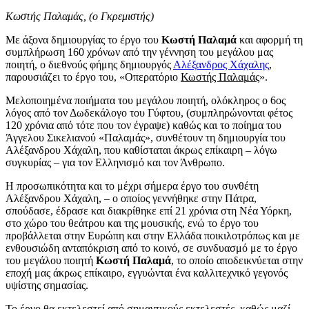
Κωστής Παλαμάς, (ο Γκρεμιστής)
Με άξονα δημιουργίας το έργο του
Κωστή Παλαμά
και αφορμή τη
συμπλήρωση 160 χρόνων από την γέννηση του μεγάλου μας
ποιητή, ο διεθνούς φήμης δημιουργός
Αλέξανδρος Χάχαλης
,
παρουσιάζει το έργο του, «Οπερατόριο
Κωστής Παλαμάς
».
Μελοποιημένα ποιήματα του μεγάλου ποιητή, ολόκληρος ο 6ος
λόγος από τον Δωδεκάλογο του Γύφτου, (συμπληρώνονται φέτος
120 χρόνια από τότε που τον έγραψε) καθώς και το ποίημα του
Άγγελου Σικελιανού «Παλαμάς», συνθέτουν τη δημιουργία του
Αλέξανδρου Χάχαλη, που καθίσταται άκρως επίκαιρη – λόγω
συγκυρίας – για τον Ελληνισμό και τον Άνθρωπο.
Η προσωπικότητα και το μέχρι σήμερα έργο του συνθέτη
Αλέξανδρου Χάχαλη, – ο οποίος γεννήθηκε στην Πάτρα,
σπούδασε, έδρασε και διακρίθηκε επί 21 χρόνια στη Νέα Υόρκη,
στο χώρο του θεάτρου και της μουσικής, ενώ το έργο του
προβάλλεται στην Ευρώπη και στην Ελλάδα ποικιλοτρόπως και με
ενθουσιώδη ανταπόκριση από το κοινό, σε συνδυασμό με το έργο
του μεγάλου ποιητή
Κωστή Παλαμά
, το οποίο αποδεικνύεται στην
εποχή μας άκρως επίκαιρο, εγγυώνται ένα καλλιτεχνικό γεγονός
υψίστης σημασίας.
Το έργο θα εκτελεστεί από σημαντικούς εκτελεστές, καθώς μαζί