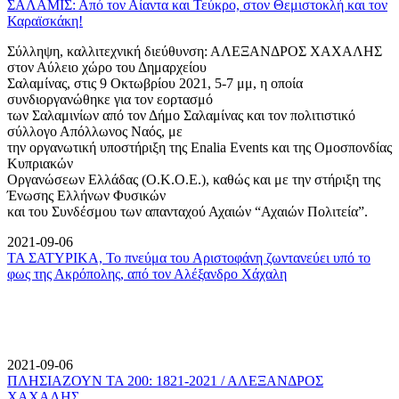
ΣΑΛΑΜΙΣ: Από τον Αίαντα και Τεύκρο, στον Θεμιστοκλή και τον
Καραϊσκάκη!
Σύλληψη, καλλιτεχνική διεύθυνση: ΑΛΕΞΑΝΔΡΟΣ ΧΑΧΑΛΗΣ
στον Αύλειο χώρο του Δημαρχείου
Σαλαμίνας, στις 9 Οκτωβρίου 2021, 5-7 μμ, η οποία
συνδιοργανώθηκε για τον εορτασμό
των Σαλαμινίων από τον Δήμο Σαλαμίνας και τον πολιτιστικό
σύλλογο Απόλλωνος Ναός, με
την οργανωτική υποστήριξη της Enalia Events και της Ομοσπονδίας
Κυπριακών
Οργανώσεων Ελλάδας (Ο.Κ.Ο.Ε.), καθώς και με την στήριξη της
Ένωσης Ελλήνων Φυσικών
και του Συνδέσμου των απανταχού Αχαιών “Αχαιών Πολιτεία”.
2021-09-06
ΤΑ ΣΑΤΥΡΙΚΑ, Το πνεύμα του Αριστοφάνη ζωντανεύει υπό το
φως της Ακρόπολης, από τον Αλέξανδρο Χάχαλη
2021-09-06
ΠΛΗΣΙΑΖΟΥΝ ΤΑ 200: 1821-2021 / ΑΛΕΞΑΝΔΡΟΣ
ΧΑΧΑΛΗΣ