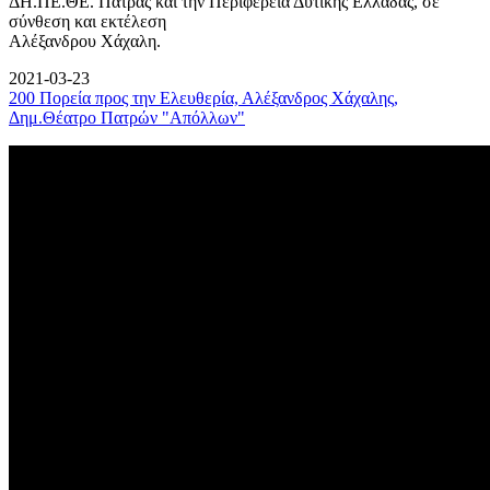
ΔΗ.ΠΕ.ΘΕ. Πάτρας και την Περιφέρεια Δυτικής Ελλάδας, σε
σύνθεση και εκτέλεση
Αλέξανδρου Χάχαλη.
2021-03-23
200 Πορεία προς την Ελευθερία, Αλέξανδρος Χάχαλης,
Δημ.Θέατρο Πατρών "Απόλλων"