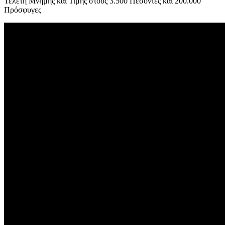
Τελετή Μνήμης και Τιμής στους 3.500 Πεσόντες και 200.000
Πρόσφυγες