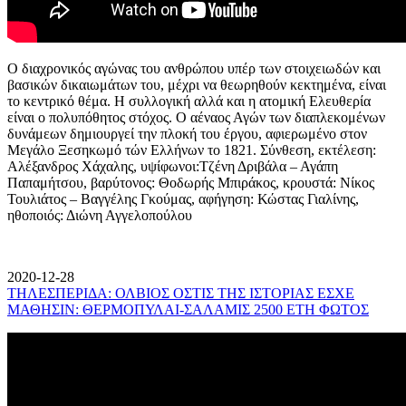
Ο διαχρονικός αγώνας του ανθρώπου υπέρ των στοιχειωδών και
βασικών δικαιωμάτων του, μέχρι να θεωρηθούν κεκτημένα, είναι
το κεντρικό θέμα. Η συλλογική αλλά και η ατομική Ελευθερία
είναι ο πολυπόθητος στόχος. Ο αέναος Αγών των διαπλεκομένων
δυνάμεων δημιουργεί την πλοκή του έργου, αφιερωμένο στον
Μεγάλο Ξεσηκωμό τών Ελλήνων το 1821. Σύνθεση, εκτέλεση:
Αλέξανδρος Χάχαλης, υψίφωνοι:Τζένη Δριβάλα – Αγάπη
Παπαμήτσου, βαρύτονος: Θοδωρής Μπιράκος, κρουστά: Νίκος
Τουλιάτος – Βαγγέλης Γκούμας, αφήγηση: Κώστας Γιαλίνης,
ηθοποιός: Διώνη Αγγελοπούλου
2020-12-28
ΤΗΛΕΣΠΕΡΙΔΑ: ΟΛΒΙΟΣ ΟΣΤΙΣ ΤΗΣ ΙΣΤΟΡΙΑΣ ΕΣΧΕ
ΜΑΘΗΣΙΝ: ΘΕΡΜΟΠΥΛΑΙ-ΣΑΛΑΜΙΣ 2500 ΕΤΗ ΦΩΤΟΣ