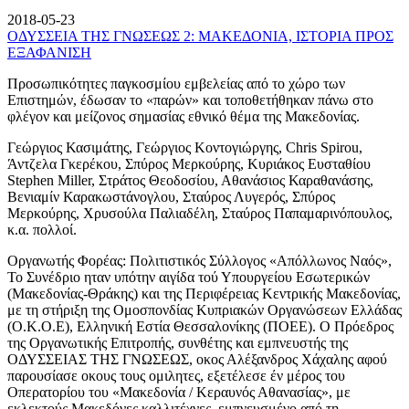
2018-05-23
ΟΔΥΣΣΕΙΑ ΤΗΣ ΓΝΩΣΕΩΣ 2: ΜΑΚΕΔΟΝΙΑ, ΙΣΤΟΡΙΑ ΠΡΟΣ
ΕΞΑΦΑΝΙΣΗ
Προσωπικότητες παγκοσμίου εμβελείας από το χώρο των
Επιστημών, έδωσαν το «παρών» και τοποθετήθηκαν πάνω στο
φλέγον και μείζονος σημασίας εθνικό θέμα της Μακεδονίας.
Γεώργιος Κασιμάτης, Γεώργιος Κοντογιώργης, Chris Spirou,
Άντζελα Γκερέκου, Σπύρος Μερκούρης, Κυριάκος Ευσταθίου
Stephen Miller, Στράτος Θεοδοσίου, Αθανάσιος Καραθανάσης,
Βενιαμίν Καρακωστάνογλου, Σταύρος Λυγερός, Σπύρος
Μερκούρης, Χρυσούλα Παλιαδέλη, Σταύρος Παπαμαρινόπουλος,
κ.α. πολλοί.
Οργανωτής Φορέας: Πολιτιστικός Σύλλογος «Απόλλωνος Ναός»,
Το Συνέδριο ηταν υπότην αιγίδα τού Υπουργείου Εσωτερικών
(Μακεδονίας-Θράκης) και της Περιφέρειας Κεντρικής Μακεδονίας,
με τη στήριξη της Ομοσπονδίας Κυπριακών Οργανώσεων Ελλάδας
(Ο.Κ.Ο.Ε), Ελληνική Εστία Θεσσαλονίκης (ΠΟΕΕ). Ο Πρόεδρος
της Οργανωτικής Επιτροπής, συνθέτης και εμπνευστής της
ΟΔΥΣΣΕΙΑΣ ΤΗΣ ΓΝΩΣΕΩΣ, οκος Αλέξανδρος Χάχαλης αφού
παρουσίασε οκους τους ομιλητες, εξετέλεσε έν μέρος του
Οπερατορίου του «Μακεδονία / Κεραυνός Αθανασίας», με
εκλεκτούς Μακεδόνες καλλιτέχνες, εμπνευσμένο από τη