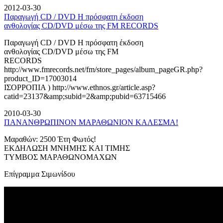
2012-03-30
Παραγωγή CD / DVD Η πρόσφατη έκδοση
ανθολογίας CD/DVD μέσω της FM RECORDS
Παραγωγή CD / DVD Η πρόσφατη έκδοση
ανθολογίας CD/DVD μέσω της FM
RECORDS
http://www.fmrecords.net/fm/store_pages/album_pageGR.php?
product_ID=17003014
ΙΣΟΡΡΟΠΙΑ ) http://www.ethnos.gr/article.asp?
catid=23137&amp;subid=2&amp;pubid=63715466
2010-03-30
ΠΑΝΑΝΘΡΩΠΙΝΟΝ ΜΑΡΑΘΩΝΙΟΝ ΚΑΛΕΣΜΑ!
Μαραθών: 2500 Έτη Φωτός!
ΕΚΔΗΛΩΣΗ ΜΝΗΜΗΣ ΚΑΙ ΤΙΜΗΣ
ΤΥΜΒΟΣ ΜΑΡΑΘΩΝΟΜΑΧΩΝ
Επίγραμμα Σιμωνίδου