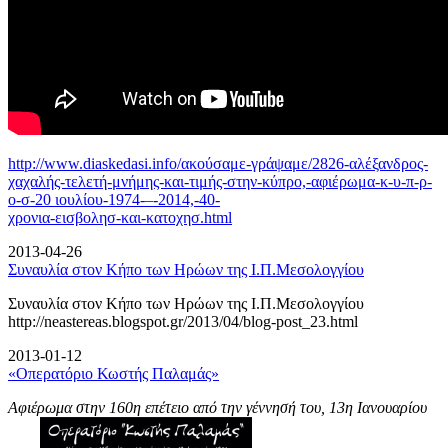
http://www.diaskedasi.info/ακούσαμε-γράψαμε/2826-αλέξανδρος-
χαχαλής-τελετή-
μνήμης-και-τιμής-στην-κύπρο,-αφιέρωμα-κ-υ-π-ρ-
ο-σ-20 ιουλίου-1974-–-2014,-40-
χρονια-εισβολησ-και-κατοχησ.html
2013-04-26
Συναυλία στον Κήπο των Ηρώων της Ι.Π.Μεσολογγίου
Συναυλία στον Κήπο των Ηρώων της Ι.Π.Μεσολογγίου
http://neastereas.blogspot.gr/2013/04/blog-post_23.html
2013-01-12
«Οπερατόριο Κωστής Παλαμάς»
Αφιέρωμα στην 160η επέτειο από την γέννησή του, 13η Ιανουαρίου