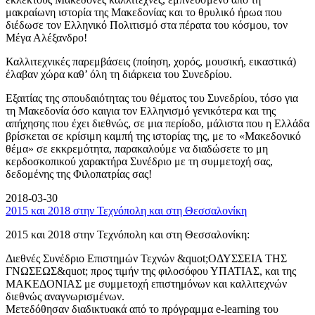
μακραίωνη ιστορία της Μακεδονίας και το θρυλικό ήρωα που
διέδωσε τον Ελληνικό Πολιτισμό στα πέρατα του κόσμου, τον
Μέγα Αλέξανδρο!
Καλλιτεχνικές παρεμβάσεις (ποίηση, χορός, μουσική, εικαστικά)
έλαβαν χώρα καθ’ όλη τη διάρκεια του Συνεδρίου.
Εξαιτίας της σπουδαιότητας του θέματος του Συνεδρίου, τόσο για
τη Μακεδονία όσο καιγια τον Ελληνισμό γενικότερα και της
απήχησης που έχει διεθνώς, σε μια περίοδο, μάλιστα που η Ελλάδα
βρίσκεται σε κρίσιμη καμπή της ιστορίας της, με το «Μακεδονικό
θέμα» σε εκκρεμότητα, παρακαλούμε να διαδώσετε το μη
κερδοσκοπικού χαρακτήρα Συνέδριο με τη συμμετοχή σας,
δεδομένης της Φιλοπατρίας σας!
2018-03-30
2015 και 2018 στην Τεχνόπολη και στη Θεσσαλονίκη
2015 και 2018 στην Τεχνόπολη και στη Θεσσαλονίκη:
Διεθνές Συνέδριο Επιστημών Τεχνών &quot;ΟΔΥΣΣΕΙΑ ΤΗΣ
ΓΝΩΣΕΩΣ&quot; προς τιμήν της φιλοσόφου ΥΠΑΤΙΑΣ, και της
ΜΑΚΕΔΟΝΙΑΣ με συμμετοχή επιστημόνων και καλλιτεχνών
διεθνώς αναγνωρισμένων.
Μετεδόθησαν διαδικτυακά από το πρόγραμμα e-learning του