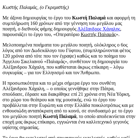
Κωστής Παλαμάς, (ο Γκρεμιστής)
Με άξονα δημιουργίας το έργο του
Κωστή Παλαμά
και αφορμή τη
συμπλήρωση 160 χρόνων από την γέννηση του μεγάλου μας
ποιητή, ο διεθνούς φήμης δημιουργός
Αλέξανδρος Χάχαλης
,
παρουσιάζει το έργο του, «Οπερατόριο
Κωστής Παλαμάς
».
Μελοποιημένα ποιήματα του μεγάλου ποιητή, ολόκληρος ο 6ος
λόγος από τον Δωδεκάλογο του Γύφτου, (συμπληρώνονται φέτος
120 χρόνια από τότε που τον έγραψε) καθώς και το ποίημα του
Άγγελου Σικελιανού «Παλαμάς», συνθέτουν τη δημιουργία του
Αλέξανδρου Χάχαλη, που καθίσταται άκρως επίκαιρη – λόγω
συγκυρίας – για τον Ελληνισμό και τον Άνθρωπο.
Η προσωπικότητα και το μέχρι σήμερα έργο του συνθέτη
Αλέξανδρου Χάχαλη, – ο οποίος γεννήθηκε στην Πάτρα,
σπούδασε, έδρασε και διακρίθηκε επί 21 χρόνια στη Νέα Υόρκη,
στο χώρο του θεάτρου και της μουσικής, ενώ το έργο του
προβάλλεται στην Ευρώπη και στην Ελλάδα ποικιλοτρόπως και με
ενθουσιώδη ανταπόκριση από το κοινό, σε συνδυασμό με το έργο
του μεγάλου ποιητή
Κωστή Παλαμά
, το οποίο αποδεικνύεται στην
εποχή μας άκρως επίκαιρο, εγγυώνται ένα καλλιτεχνικό γεγονός
υψίστης σημασίας.
Το έργο θα εκτελεστεί από σημαντικούς εκτελεστές, καθώς μαζί