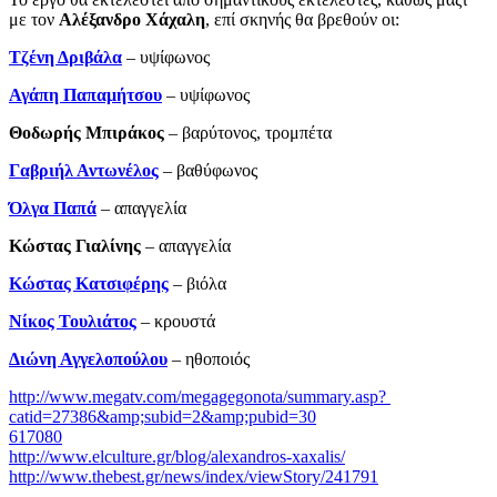
με τον
Αλέξανδρο Χάχαλη
, επί σκηνής θα βρεθούν οι:
Τζένη Δριβάλα
– υψίφωνος
Αγάπη Παπαμήτσου
– υψίφωνος
Θοδωρής Μπιράκος
– βαρύτονος, τρομπέτα
Γαβριήλ Αντωνέλος
– βαθύφωνος
Όλγα Παπά
– απαγγελία
Κώστας Γιαλίνης
­– απαγγελία
Κώστας Κατσιφέρης
– βιόλα
Νίκος Τουλιάτος
– κρουστά
Διώνη Αγγελοπούλου
– ηθοποιός
http://www.megatv.com/megagegonota/summary.asp?
catid=27386&amp;subid=2&amp;pubid=30
617080
http://www.elculture.gr/blog/alexandros-xaxalis/
http://www.thebest.gr/news/index/viewStory/241791