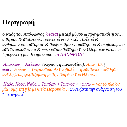
Περιγραφή
ο Ναός του Απόλλωνος
ίσταται
μεταξύ μύθου & πραγματικότητος…
αιθερίου & σταθερού… ιδανικού & υλικού… θεϊκού &
ανθρωπίνου… ιστορίας & συμβολισμού… μυστηρίου & αληθείας… ό
εστί το φιλοσοφικό & πνευματικό σύστημα των Ολυμπίων Θεών, η
Προγονική μας Κληρονομία:
το ΠΑΝΘΕΟΝ!
Απόλλων = Απέλλων
(δωρική, η παλαιοτέρα):
Άπω+Ελ
(
=
φώς
)
+λούων = Υπερκοσμία Ακτινοβολία =η εσωτερική αίσθηση
αντιλήψεως φορτιζομένη με την βοήθεια του Ηλίου…
Ναός, Νούς, Ναύς… Τέμπλον >Τέμενος > τέμνω
= νοητό πλοίον,
μία τομή επί γής με Θεία Παρουσία…
Συνεχίστε την ανάγνωση του
“Περιγραφή”