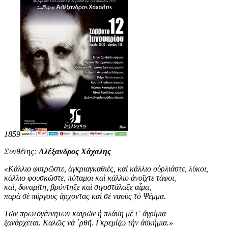
1859
Συνθέτης:
Αλέξανδρος Χάχαλης
«
Κάλλιο φυτρῶστε, ἀγκριαγκαθιές, καὶ κάλλιο οὐρλιάστε, λύκοι,
κάλλιο φουσκῶστε, πόταμοι καὶ κάλλιο ἀνοῖχτε τάφοι,
καί, δυναμίτη, βρόντηξε καὶ σιγοστάλαξε αἷμα,
παρὰ σὲ πύργους ἄρχοντας καὶ σὲ ναοὺς τὸ Ψέμμα.
Τῶν πρωτογέννητων καιρῶν ἡ πλάση μὲ τ᾿ ἀγρίμια
ξανάρχεται. Καλῶς νὰ ῾ρθῆ. Γκρεμίζω τὴν ἀσκήμια
.
»