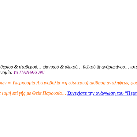
θερίου & σταθερού… ιδανικού & υλικού… θεϊκού & ανθρωπίνου… ιστο
ονομία:
το ΠΑΝΘΕΟΝ!
ων = Υπερκοσμία Ακτινοβολία =η εσωτερική αίσθηση αντιλήψεως φορ
α τομή επί γής με Θεία Παρουσία…
Συνεχίστε την ανάγνωση του
“Περι