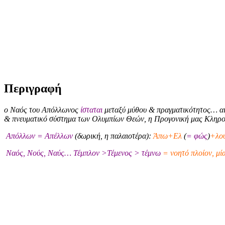
Περιγραφή
ο Ναός του Απόλλωνος
ίσταται
μεταξύ μύθου & πραγματικότητος… αι
& πνευματικό σύστημα των Ολυμπίων Θεών, η Προγονική μας Κληρ
Απόλλων = Απέλλων
(δωρική, η παλαιοτέρα):
Άπω+Ελ
(
= φώς
)
+λού
Ναός, Νούς, Ναύς… Τέμπλον >Τέμενος > τέμνω
= νοητό πλοίον, μί