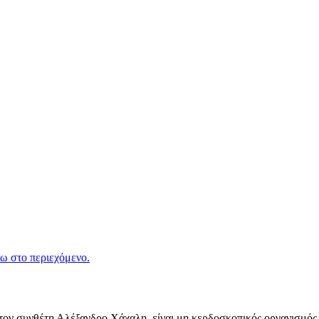
ω στο περιεχόμενο.
ν συνθέτη Αλέξανδρο Χάχαλη, είναι μη κερδοσκοπικός οργανισμός π