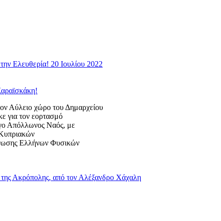
την Ελευθερία! 20 Ιουλίου 2022
Καραϊσκάκη!
 Αύλειο χώρο του Δημαρχείου
κε για τον εορτασμό
ογο Απόλλωνος Ναός, με
ς Κυπριακών
Ένωσης Ελλήνων Φυσικών
της Ακρόπολης, από τον Αλέξανδρο Χάχαλη