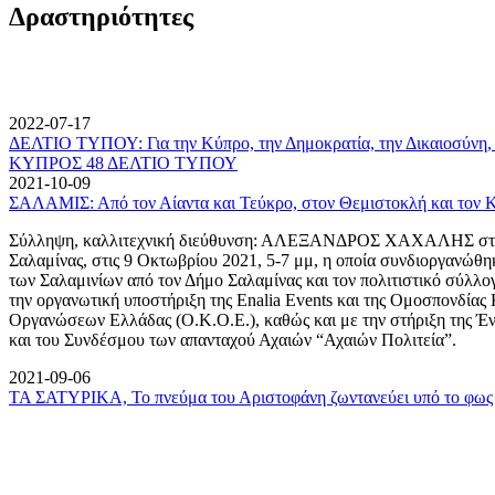
Δραστηριότητες
2022-07-17
ΔΕΛΤΙΟ ΤΥΠΟΥ: Για την Κύπρο, την Δημοκρατία, την Δικαιοσύνη, 
ΚΥΠΡΟΣ 48 ΔΕΛΤΙΟ ΤΥΠΟΥ
2021-10-09
ΣΑΛΑΜΙΣ: Από τον Αίαντα και Τεύκρο, στον Θεμιστοκλή και τον 
Σύλληψη, καλλιτεχνική διεύθυνση: ΑΛΕΞΑΝΔΡΟΣ ΧΑΧΑΛΗΣ στον
Σαλαμίνας, στις 9 Οκτωβρίου 2021, 5-7 μμ, η οποία συνδιοργανώθη
των Σαλαμινίων από τον Δήμο Σαλαμίνας και τον πολιτιστικό σύλλ
την οργανωτική υποστήριξη της Enalia Events και της Ομοσπονδία
Οργανώσεων Ελλάδας (Ο.Κ.Ο.Ε.), καθώς και με την στήριξη της 
και του Συνδέσμου των απανταχού Αχαιών “Αχαιών Πολιτεία”.
2021-09-06
ΤΑ ΣΑΤΥΡΙΚΑ, Το πνεύμα του Αριστοφάνη ζωντανεύει υπό το φως 