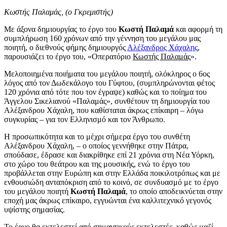
Κωστής Παλαμάς, (ο Γκρεμιστής)
Με άξονα δημιουργίας το έργο του
Κωστή Παλαμά
και αφορμή τη
συμπλήρωση 160 χρόνων από την γέννηση του μεγάλου μας
ποιητή, ο διεθνούς φήμης δημιουργός
Αλέξανδρος Χάχαλης
,
παρουσιάζει το έργο του, «Οπερατόριο
Κωστής Παλαμάς
».
Μελοποιημένα ποιήματα του μεγάλου ποιητή, ολόκληρος ο 6ος
λόγος από τον Δωδεκάλογο του Γύφτου, (συμπληρώνονται φέτος
120 χρόνια από τότε που τον έγραψε) καθώς και το ποίημα του
Άγγελου Σικελιανού «Παλαμάς», συνθέτουν τη δημιουργία του
Αλέξανδρου Χάχαλη, που καθίσταται άκρως επίκαιρη – λόγω
συγκυρίας – για τον Ελληνισμό και τον Άνθρωπο.
Η προσωπικότητα και το μέχρι σήμερα έργο του συνθέτη
Αλέξανδρου Χάχαλη, – ο οποίος γεννήθηκε στην Πάτρα,
σπούδασε, έδρασε και διακρίθηκε επί 21 χρόνια στη Νέα Υόρκη,
στο χώρο του θεάτρου και της μουσικής, ενώ το έργο του
προβάλλεται στην Ευρώπη και στην Ελλάδα ποικιλοτρόπως και με
ενθουσιώδη ανταπόκριση από το κοινό, σε συνδυασμό με το έργο
του μεγάλου ποιητή
Κωστή Παλαμά
, το οποίο αποδεικνύεται στην
εποχή μας άκρως επίκαιρο, εγγυώνται ένα καλλιτεχνικό γεγονός
υψίστης σημασίας.
Το έργο θα εκτελεστεί από σημαντικούς εκτελεστές, καθώς μαζί