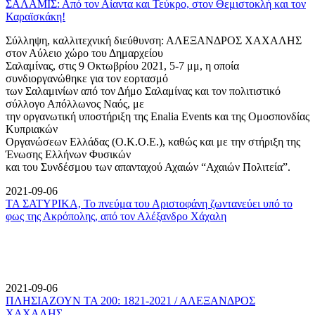
ΣΑΛΑΜΙΣ: Από τον Αίαντα και Τεύκρο, στον Θεμιστοκλή και τον
Καραϊσκάκη!
Σύλληψη, καλλιτεχνική διεύθυνση: ΑΛΕΞΑΝΔΡΟΣ ΧΑΧΑΛΗΣ
στον Αύλειο χώρο του Δημαρχείου
Σαλαμίνας, στις 9 Οκτωβρίου 2021, 5-7 μμ, η οποία
συνδιοργανώθηκε για τον εορτασμό
των Σαλαμινίων από τον Δήμο Σαλαμίνας και τον πολιτιστικό
σύλλογο Απόλλωνος Ναός, με
την οργανωτική υποστήριξη της Enalia Events και της Ομοσπονδίας
Κυπριακών
Οργανώσεων Ελλάδας (Ο.Κ.Ο.Ε.), καθώς και με την στήριξη της
Ένωσης Ελλήνων Φυσικών
και του Συνδέσμου των απανταχού Αχαιών “Αχαιών Πολιτεία”.
2021-09-06
ΤΑ ΣΑΤΥΡΙΚΑ, Το πνεύμα του Αριστοφάνη ζωντανεύει υπό το
φως της Ακρόπολης, από τον Αλέξανδρο Χάχαλη
2021-09-06
ΠΛΗΣΙΑΖΟΥΝ ΤΑ 200: 1821-2021 / ΑΛΕΞΑΝΔΡΟΣ
ΧΑΧΑΛΗΣ