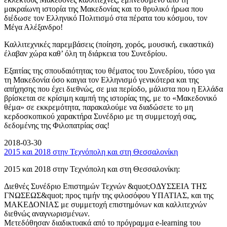
μακραίωνη ιστορία της Μακεδονίας και το θρυλικό ήρωα που
διέδωσε τον Ελληνικό Πολιτισμό στα πέρατα του κόσμου, τον
Μέγα Αλέξανδρο!
Καλλιτεχνικές παρεμβάσεις (ποίηση, χορός, μουσική, εικαστικά)
έλαβαν χώρα καθ’ όλη τη διάρκεια του Συνεδρίου.
Εξαιτίας της σπουδαιότητας του θέματος του Συνεδρίου, τόσο για
τη Μακεδονία όσο καιγια τον Ελληνισμό γενικότερα και της
απήχησης που έχει διεθνώς, σε μια περίοδο, μάλιστα που η Ελλάδα
βρίσκεται σε κρίσιμη καμπή της ιστορίας της, με το «Μακεδονικό
θέμα» σε εκκρεμότητα, παρακαλούμε να διαδώσετε το μη
κερδοσκοπικού χαρακτήρα Συνέδριο με τη συμμετοχή σας,
δεδομένης της Φιλοπατρίας σας!
2018-03-30
2015 και 2018 στην Τεχνόπολη και στη Θεσσαλονίκη
2015 και 2018 στην Τεχνόπολη και στη Θεσσαλονίκη:
Διεθνές Συνέδριο Επιστημών Τεχνών &quot;ΟΔΥΣΣΕΙΑ ΤΗΣ
ΓΝΩΣΕΩΣ&quot; προς τιμήν της φιλοσόφου ΥΠΑΤΙΑΣ, και της
ΜΑΚΕΔΟΝΙΑΣ με συμμετοχή επιστημόνων και καλλιτεχνών
διεθνώς αναγνωρισμένων.
Μετεδόθησαν διαδικτυακά από το πρόγραμμα e-learning του