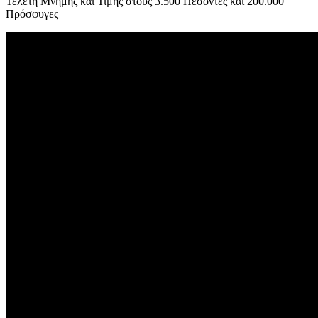
Τελετή Μνήμης και Τιμής στους 3.500 Πεσόντες και 200.000
Πρόσφυγες