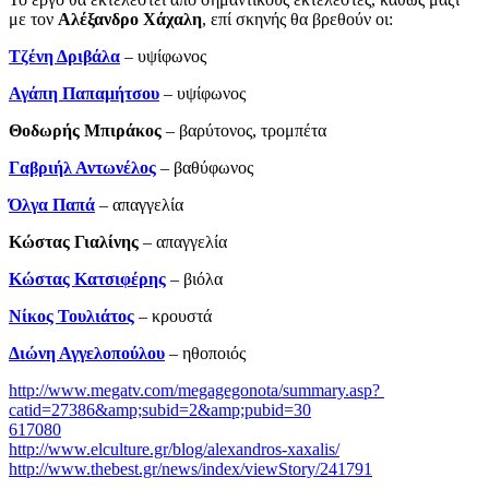
με τον
Αλέξανδρο Χάχαλη
, επί σκηνής θα βρεθούν οι:
Τζένη Δριβάλα
– υψίφωνος
Αγάπη Παπαμήτσου
– υψίφωνος
Θοδωρής Μπιράκος
– βαρύτονος, τρομπέτα
Γαβριήλ Αντωνέλος
– βαθύφωνος
Όλγα Παπά
– απαγγελία
Κώστας Γιαλίνης
­– απαγγελία
Κώστας Κατσιφέρης
– βιόλα
Νίκος Τουλιάτος
– κρουστά
Διώνη Αγγελοπούλου
– ηθοποιός
http://www.megatv.com/megagegonota/summary.asp?
catid=27386&amp;subid=2&amp;pubid=30
617080
http://www.elculture.gr/blog/alexandros-xaxalis/
http://www.thebest.gr/news/index/viewStory/241791