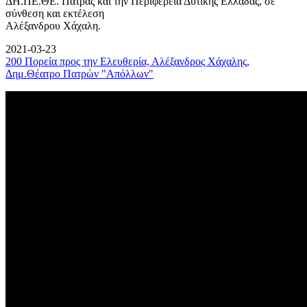
ΔΗ.ΠΕ.ΘΕ. Πάτρας και την Περιφέρεια Δυτικής Ελλάδας, σε
σύνθεση και εκτέλεση
Αλέξανδρου Χάχαλη.
2021-03-23
200 Πορεία προς την Ελευθερία, Αλέξανδρος Χάχαλης,
Δημ.Θέατρο Πατρών "Απόλλων"