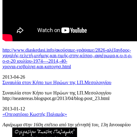
http://www.diaskedasi.info/ακούσαμε-γράψαμε/2826-αλέξανδρος-
χαχαλής-τελετή-
μνήμης-και-τιμής-στην-κύπρο,-αφιέρωμα-κ-υ-π-ρ-
ο-σ-20 ιουλίου-1974-–-2014,-40-
χρονια-εισβολησ-και-κατοχησ.html
2013-04-26
Συναυλία στον Κήπο των Ηρώων της Ι.Π.Μεσολογγίου
Συναυλία στον Κήπο των Ηρώων της Ι.Π.Μεσολογγίου
http://neastereas.blogspot.gr/2013/04/blog-post_23.html
2013-01-12
«Οπερατόριο Κωστής Παλαμάς»
Αφιέρωμα στην 160η επέτειο από την γέννησή του, 13η Ιανουαρίου