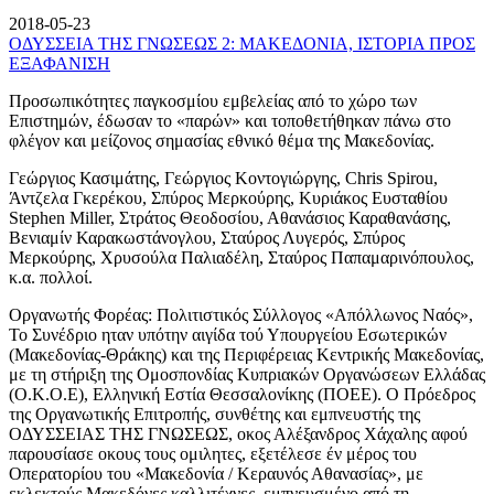
2018-05-23
ΟΔΥΣΣΕΙΑ ΤΗΣ ΓΝΩΣΕΩΣ 2: ΜΑΚΕΔΟΝΙΑ, ΙΣΤΟΡΙΑ ΠΡΟΣ
ΕΞΑΦΑΝΙΣΗ
Προσωπικότητες παγκοσμίου εμβελείας από το χώρο των
Επιστημών, έδωσαν το «παρών» και τοποθετήθηκαν πάνω στο
φλέγον και μείζονος σημασίας εθνικό θέμα της Μακεδονίας.
Γεώργιος Κασιμάτης, Γεώργιος Κοντογιώργης, Chris Spirou,
Άντζελα Γκερέκου, Σπύρος Μερκούρης, Κυριάκος Ευσταθίου
Stephen Miller, Στράτος Θεοδοσίου, Αθανάσιος Καραθανάσης,
Βενιαμίν Καρακωστάνογλου, Σταύρος Λυγερός, Σπύρος
Μερκούρης, Χρυσούλα Παλιαδέλη, Σταύρος Παπαμαρινόπουλος,
κ.α. πολλοί.
Οργανωτής Φορέας: Πολιτιστικός Σύλλογος «Απόλλωνος Ναός»,
Το Συνέδριο ηταν υπότην αιγίδα τού Υπουργείου Εσωτερικών
(Μακεδονίας-Θράκης) και της Περιφέρειας Κεντρικής Μακεδονίας,
με τη στήριξη της Ομοσπονδίας Κυπριακών Οργανώσεων Ελλάδας
(Ο.Κ.Ο.Ε), Ελληνική Εστία Θεσσαλονίκης (ΠΟΕΕ). Ο Πρόεδρος
της Οργανωτικής Επιτροπής, συνθέτης και εμπνευστής της
ΟΔΥΣΣΕΙΑΣ ΤΗΣ ΓΝΩΣΕΩΣ, οκος Αλέξανδρος Χάχαλης αφού
παρουσίασε οκους τους ομιλητες, εξετέλεσε έν μέρος του
Οπερατορίου του «Μακεδονία / Κεραυνός Αθανασίας», με
εκλεκτούς Μακεδόνες καλλιτέχνες, εμπνευσμένο από τη