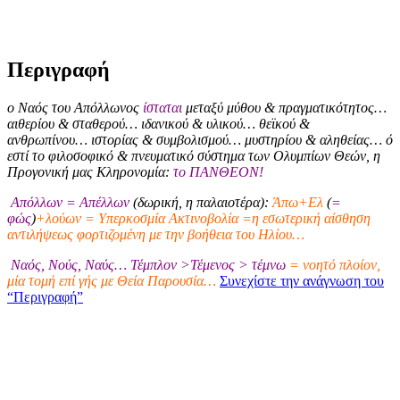
Περιγραφή
ο Ναός του Απόλλωνος
ίσταται
μεταξύ μύθου & πραγματικότητος…
αιθερίου & σταθερού… ιδανικού & υλικού… θεϊκού &
ανθρωπίνου… ιστορίας & συμβολισμού… μυστηρίου & αληθείας… ό
εστί το φιλοσοφικό & πνευματικό σύστημα των Ολυμπίων Θεών, η
Προγονική μας Κληρονομία:
το ΠΑΝΘΕΟΝ!
Απόλλων = Απέλλων
(δωρική, η παλαιοτέρα):
Άπω+Ελ
(
=
φώς
)
+λούων = Υπερκοσμία Ακτινοβολία =η εσωτερική αίσθηση
αντιλήψεως φορτιζομένη με την βοήθεια του Ηλίου…
Ναός, Νούς, Ναύς… Τέμπλον >Τέμενος > τέμνω
= νοητό πλοίον,
μία τομή επί γής με Θεία Παρουσία…
Συνεχίστε την ανάγνωση του
“Περιγραφή”