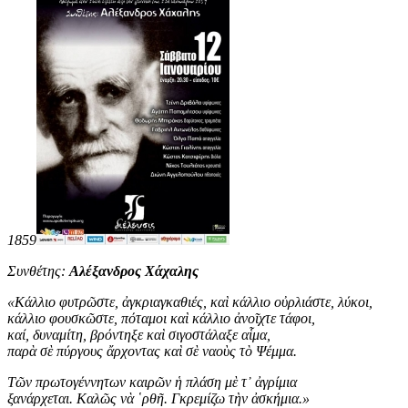
1859
Συνθέτης:
Αλέξανδρος Χάχαλης
«
Κάλλιο φυτρῶστε, ἀγκριαγκαθιές, καὶ κάλλιο οὐρλιάστε, λύκοι,
κάλλιο φουσκῶστε, πόταμοι καὶ κάλλιο ἀνοῖχτε τάφοι,
καί, δυναμίτη, βρόντηξε καὶ σιγοστάλαξε αἷμα,
παρὰ σὲ πύργους ἄρχοντας καὶ σὲ ναοὺς τὸ Ψέμμα.
Τῶν πρωτογέννητων καιρῶν ἡ πλάση μὲ τ᾿ ἀγρίμια
ξανάρχεται. Καλῶς νὰ ῾ρθῆ. Γκρεμίζω τὴν ἀσκήμια
.
»