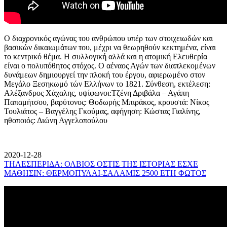
Ο διαχρονικός αγώνας του ανθρώπου υπέρ των στοιχειωδών και
βασικών δικαιωμάτων του, μέχρι να θεωρηθούν κεκτημένα, είναι
το κεντρικό θέμα. Η συλλογική αλλά και η ατομική Ελευθερία
είναι ο πολυπόθητος στόχος. Ο αέναος Αγών των διαπλεκομένων
δυνάμεων δημιουργεί την πλοκή του έργου, αφιερωμένο στον
Μεγάλο Ξεσηκωμό τών Ελλήνων το 1821. Σύνθεση, εκτέλεση:
Αλέξανδρος Χάχαλης, υψίφωνοι:Τζένη Δριβάλα – Αγάπη
Παπαμήτσου, βαρύτονος: Θοδωρής Μπιράκος, κρουστά: Νίκος
Τουλιάτος – Βαγγέλης Γκούμας, αφήγηση: Κώστας Γιαλίνης,
ηθοποιός: Διώνη Αγγελοπούλου
2020-12-28
ΤΗΛΕΣΠΕΡΙΔΑ: ΟΛΒΙΟΣ ΟΣΤΙΣ ΤΗΣ ΙΣΤΟΡΙΑΣ ΕΣΧΕ
ΜΑΘΗΣΙΝ: ΘΕΡΜΟΠΥΛΑΙ-ΣΑΛΑΜΙΣ 2500 ΕΤΗ ΦΩΤΟΣ