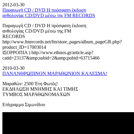
2012-03-30
Παραγωγή CD / DVD Η πρόσφατη έκδοση
ανθολογίας CD/DVD μέσω της FM RECORDS
Παραγωγή CD / DVD Η πρόσφατη έκδοση
ανθολογίας CD/DVD μέσω της FM
RECORDS
http://www.fmrecords.net/fm/store_pages/album_pageGR.php?
product_ID=17003014
ΙΣΟΡΡΟΠΙΑ ) http://www.ethnos.gr/article.asp?
catid=23137&amp;subid=2&amp;pubid=63715466
2010-03-30
ΠΑΝΑΝΘΡΩΠΙΝΟΝ ΜΑΡΑΘΩΝΙΟΝ ΚΑΛΕΣΜΑ!
Μαραθών: 2500 Έτη Φωτός!
ΕΚΔΗΛΩΣΗ ΜΝΗΜΗΣ ΚΑΙ ΤΙΜΗΣ
ΤΥΜΒΟΣ ΜΑΡΑΘΩΝΟΜΑΧΩΝ
Επίγραμμα Σιμωνίδου