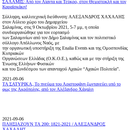
ΣΑΛΑΜΙΣ: Από τον Αίαντα και Τεύκρο, στον Θεμιστοκλή και τον
Καραϊσκάκη!
Σύλληψη, καλλιτεχνική διεύθυνση: ΑΛΕΞΑΝΔΡΟΣ ΧΑΧΑΛΗΣ
στον Αύλειο χώρο του Δημαρχείου
Σαλαμίνας, στις 9 Οκτωβρίου 2021, 5-7 μμ, η οποία
συνδιοργανώθηκε για τον εορτασμό
των Σαλαμινίων από τον Δήμο Σαλαμίνας και τον πολιτιστικό
σύλλογο Απόλλωνος Ναός, με
την οργανωτική υποστήριξη της Enalia Events και της Ομοσπονδίας
Κυπριακών
Οργανώσεων Ελλάδας (Ο.Κ.Ο.Ε.), καθώς και με την στήριξη της
Ένωσης Ελλήνων Φυσικών
και του Συνδέσμου των απανταχού Αχαιών “Αχαιών Πολιτεία”.
2021-09-06
ΤΑ ΣΑΤΥΡΙΚΑ, Το πνεύμα του Αριστοφάνη ζωντανεύει υπό το
φως της Ακρόπολης, από τον Αλέξανδρο Χάχαλη
2021-09-06
ΠΛΗΣΙΑΖΟΥΝ ΤΑ 200: 1821-2021 / ΑΛΕΞΑΝΔΡΟΣ
ΧΑΧΑΛΗΣ