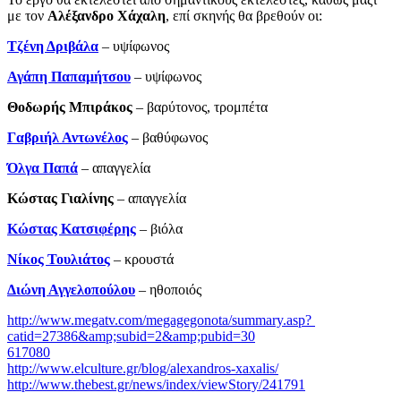
με τον
Αλέξανδρο Χάχαλη
, επί σκηνής θα βρεθούν οι:
Τζένη Δριβάλα
– υψίφωνος
Αγάπη Παπαμήτσου
– υψίφωνος
Θοδωρής Μπιράκος
– βαρύτονος, τρομπέτα
Γαβριήλ Αντωνέλος
– βαθύφωνος
Όλγα Παπά
– απαγγελία
Κώστας Γιαλίνης
­– απαγγελία
Κώστας Κατσιφέρης
– βιόλα
Νίκος Τουλιάτος
– κρουστά
Διώνη Αγγελοπούλου
– ηθοποιός
http://www.megatv.com/megagegonota/summary.asp?
catid=27386&amp;subid=2&amp;pubid=30
617080
http://www.elculture.gr/blog/alexandros-xaxalis/
http://www.thebest.gr/news/index/viewStory/241791