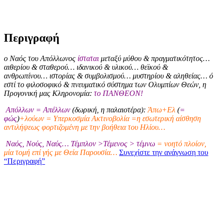
Περιγραφή
ο Ναός του Απόλλωνος
ίσταται
μεταξύ μύθου & πραγματικότητος…
αιθερίου & σταθερού… ιδανικού & υλικού… θεϊκού &
ανθρωπίνου… ιστορίας & συμβολισμού… μυστηρίου & αληθείας… ό
εστί το φιλοσοφικό & πνευματικό σύστημα των Ολυμπίων Θεών, η
Προγονική μας Κληρονομία:
το ΠΑΝΘΕΟΝ!
Απόλλων = Απέλλων
(δωρική, η παλαιοτέρα):
Άπω+Ελ
(
=
φώς
)
+λούων = Υπερκοσμία Ακτινοβολία =η εσωτερική αίσθηση
αντιλήψεως φορτιζομένη με την βοήθεια του Ηλίου…
Ναός, Νούς, Ναύς… Τέμπλον >Τέμενος > τέμνω
= νοητό πλοίον,
μία τομή επί γής με Θεία Παρουσία…
Συνεχίστε την ανάγνωση του
“Περιγραφή”