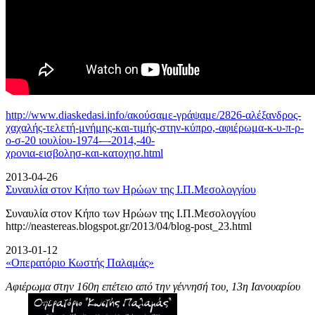
http://www.diaskedasi.info/ακούσαμε-γράψαμε/2826-αλέξανδρος-
χαχαλής-τελετή-
μνήμης-και-τιμής-στην-κύπρο,-αφιέρωμα-κ-υ-π-ρ-
ο-σ-20 ιουλίου-1974-–-2014,-40-
χρονια-εισβολησ-και-κατοχησ.html
2013-04-26
Συναυλία στον Κήπο των Ηρώων της Ι.Π.Μεσολογγίου
Συναυλία στον Κήπο των Ηρώων της Ι.Π.Μεσολογγίου
http://neastereas.blogspot.gr/2013/04/blog-post_23.html
2013-01-12
«Οπερατόριο Κωστής Παλαμάς»
Αφιέρωμα στην 160η επέτειο από την γέννησή του, 13η Ιανουαρίου