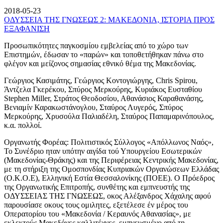
2018-05-23
ΟΔΥΣΣΕΙΑ ΤΗΣ ΓΝΩΣΕΩΣ 2: ΜΑΚΕΔΟΝΙΑ, ΙΣΤΟΡΙΑ ΠΡΟΣ
ΕΞΑΦΑΝΙΣΗ
Προσωπικότητες παγκοσμίου εμβελείας από το χώρο των
Επιστημών, έδωσαν το «παρών» και τοποθετήθηκαν πάνω στο
φλέγον και μείζονος σημασίας εθνικό θέμα της Μακεδονίας.
Γεώργιος Κασιμάτης, Γεώργιος Κοντογιώργης, Chris Spirou,
Άντζελα Γκερέκου, Σπύρος Μερκούρης, Κυριάκος Ευσταθίου
Stephen Miller, Στράτος Θεοδοσίου, Αθανάσιος Καραθανάσης,
Βενιαμίν Καρακωστάνογλου, Σταύρος Λυγερός, Σπύρος
Μερκούρης, Χρυσούλα Παλιαδέλη, Σταύρος Παπαμαρινόπουλος,
κ.α. πολλοί.
Οργανωτής Φορέας: Πολιτιστικός Σύλλογος «Απόλλωνος Ναός»,
Το Συνέδριο ηταν υπότην αιγίδα τού Υπουργείου Εσωτερικών
(Μακεδονίας-Θράκης) και της Περιφέρειας Κεντρικής Μακεδονίας,
με τη στήριξη της Ομοσπονδίας Κυπριακών Οργανώσεων Ελλάδας
(Ο.Κ.Ο.Ε), Ελληνική Εστία Θεσσαλονίκης (ΠΟΕΕ). Ο Πρόεδρος
της Οργανωτικής Επιτροπής, συνθέτης και εμπνευστής της
ΟΔΥΣΣΕΙΑΣ ΤΗΣ ΓΝΩΣΕΩΣ, οκος Αλέξανδρος Χάχαλης αφού
παρουσίασε οκους τους ομιλητες, εξετέλεσε έν μέρος του
Οπερατορίου του «Μακεδονία / Κεραυνός Αθανασίας», με
εκλεκτούς Μακεδόνες καλλιτέχνες, εμπνευσμένο από τη