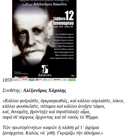
1859
Συνθέτης:
Αλέξανδρος Χάχαλης
«
Κάλλιο φυτρῶστε, ἀγκριαγκαθιές, καὶ κάλλιο οὐρλιάστε, λύκοι,
κάλλιο φουσκῶστε, πόταμοι καὶ κάλλιο ἀνοῖχτε τάφοι,
καί, δυναμίτη, βρόντηξε καὶ σιγοστάλαξε αἷμα,
παρὰ σὲ πύργους ἄρχοντας καὶ σὲ ναοὺς τὸ Ψέμμα.
Τῶν πρωτογέννητων καιρῶν ἡ πλάση μὲ τ᾿ ἀγρίμια
ξανάρχεται. Καλῶς νὰ ῾ρθῆ. Γκρεμίζω τὴν ἀσκήμια
.
»