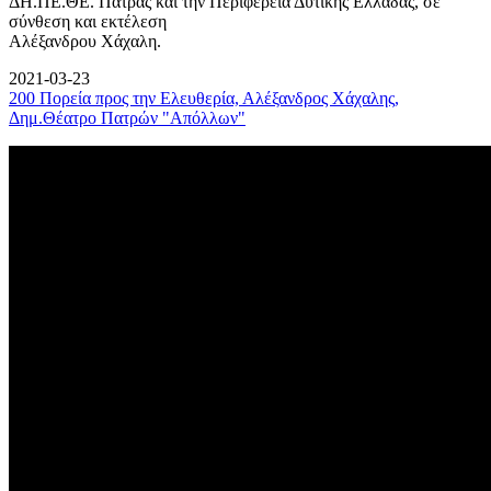
ΔΗ.ΠΕ.ΘΕ. Πάτρας και την Περιφέρεια Δυτικής Ελλάδας, σε
σύνθεση και εκτέλεση
Αλέξανδρου Χάχαλη.
2021-03-23
200 Πορεία προς την Ελευθερία, Αλέξανδρος Χάχαλης,
Δημ.Θέατρο Πατρών "Απόλλων"