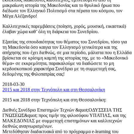
μακραίωνη ιστορία της Μακεδονίας και το θρυλικό ήρωα που
διέδωσε τον Ελληνικό Πολιτισμό στα πέρατα του κόσμου, τον
Μέγα Αλέξανδρο!
Καλλιτεχνικές παρεμβάσεις (ποίηση, χορός, μουσική, εικαστικά)
έλαβαν χώρα καθ’ όλη τη διάρκεια του Συνεδρίου.
Εξαιτίας της σπουδαιότητας του θέματος του Συνεδρίου, τόσο για
τη Μακεδονία όσο καιγια τον Ελληνισμό γενικότερα και της
απήχησης που έχει διεθνώς, σε μια περίοδο, μάλιστα που η Ελλάδα
βρίσκεται σε κρίσιμη καμπή της ιστορίας της, με το «Μακεδονικό
θέμα» σε εκκρεμότητα, παρακαλούμε να διαδώσετε το μη
κερδοσκοπικού χαρακτήρα Συνέδριο με τη συμμετοχή σας,
δεδομένης της Φιλοπατρίας σας!
2018-03-30
2015 και 2018 στην Τεχνόπολη και στη Θεσσαλονίκη
2015 και 2018 στην Τεχνόπολη και στη Θεσσαλονίκη:
Διεθνές Συνέδριο Επιστημών Τεχνών &quot;ΟΔΥΣΣΕΙΑ ΤΗΣ
ΓΝΩΣΕΩΣ&quot; προς τιμήν της φιλοσόφου ΥΠΑΤΙΑΣ, και της
ΜΑΚΕΔΟΝΙΑΣ με συμμετοχή επιστημόνων και καλλιτεχνών
διεθνώς αναγνωρισμένων.
Μετεδόθησαν διαδικτυακά από το πρόγραμμα e-learning του