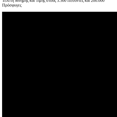
Τελετή Μνήμης και Τιμής στους 3.500 Πεσόντες και 200.000
Πρόσφυγες