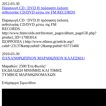
2012-03-30
Παραγωγή CD / DVD Η πρόσφατη έκδοση
ανθολογίας CD/DVD μέσω της FM RECORDS
Παραγωγή CD / DVD Η πρόσφατη έκδοση
ανθολογίας CD/DVD μέσω της FM
RECORDS
http://www.fmrecords.net/fm/store_pages/album_pageGR.php?
product_ID=17003014
ΙΣΟΡΡΟΠΙΑ ) http://www.ethnos.gr/article.asp?
catid=23137&amp;subid=2&amp;pubid=63715466
2010-03-30
ΠΑΝΑΝΘΡΩΠΙΝΟΝ ΜΑΡΑΘΩΝΙΟΝ ΚΑΛΕΣΜΑ!
Μαραθών: 2500 Έτη Φωτός!
ΕΚΔΗΛΩΣΗ ΜΝΗΜΗΣ ΚΑΙ ΤΙΜΗΣ
ΤΥΜΒΟΣ ΜΑΡΑΘΩΝΟΜΑΧΩΝ
Επίγραμμα Σιμωνίδου