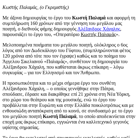
Κωστής Παλαμάς, (ο Γκρεμιστής)
Με άξονα δημιουργίας το έργο του
Κωστή Παλαμά
και αφορμή τη
συμπλήρωση 160 χρόνων από την γέννηση του μεγάλου μας
ποιητή, ο διεθνούς φήμης δημιουργός
Αλέξανδρος Χάχαλης
,
παρουσιάζει το έργο του, «Οπερατόριο
Κωστής Παλαμάς
».
Μελοποιημένα ποιήματα του μεγάλου ποιητή, ολόκληρος ο 6ος
λόγος από τον Δωδεκάλογο του Γύφτου, (συμπληρώνονται φέτος
120 χρόνια από τότε που τον έγραψε) καθώς και το ποίημα του
Άγγελου Σικελιανού «Παλαμάς», συνθέτουν τη δημιουργία του
Αλέξανδρου Χάχαλη, που καθίσταται άκρως επίκαιρη – λόγω
συγκυρίας – για τον Ελληνισμό και τον Άνθρωπο.
Η προσωπικότητα και το μέχρι σήμερα έργο του συνθέτη
Αλέξανδρου Χάχαλη, – ο οποίος γεννήθηκε στην Πάτρα,
σπούδασε, έδρασε και διακρίθηκε επί 21 χρόνια στη Νέα Υόρκη,
στο χώρο του θεάτρου και της μουσικής, ενώ το έργο του
προβάλλεται στην Ευρώπη και στην Ελλάδα ποικιλοτρόπως και με
ενθουσιώδη ανταπόκριση από το κοινό, σε συνδυασμό με το έργο
του μεγάλου ποιητή
Κωστή Παλαμά
, το οποίο αποδεικνύεται στην
εποχή μας άκρως επίκαιρο, εγγυώνται ένα καλλιτεχνικό γεγονός
υψίστης σημασίας.
Το έργο θα εκτελεστεί από σημαντικούς εκτελεστές, καθώς μαζί