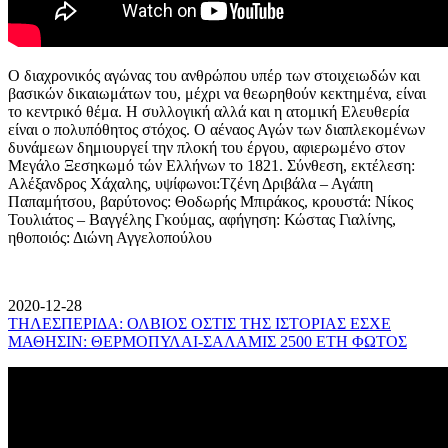
Ο διαχρονικός αγώνας του ανθρώπου υπέρ των στοιχειωδών και
βασικών δικαιωμάτων του, μέχρι να θεωρηθούν κεκτημένα, είναι
το κεντρικό θέμα. Η συλλογική αλλά και η ατομική Ελευθερία
είναι ο πολυπόθητος στόχος. Ο αέναος Αγών των διαπλεκομένων
δυνάμεων δημιουργεί την πλοκή του έργου, αφιερωμένο στον
Μεγάλο Ξεσηκωμό τών Ελλήνων το 1821. Σύνθεση, εκτέλεση:
Αλέξανδρος Χάχαλης, υψίφωνοι:Τζένη Δριβάλα – Αγάπη
Παπαμήτσου, βαρύτονος: Θοδωρής Μπιράκος, κρουστά: Νίκος
Τουλιάτος – Βαγγέλης Γκούμας, αφήγηση: Κώστας Γιαλίνης,
ηθοποιός: Διώνη Αγγελοπούλου
2020-12-28
ΤΗΛΕΣΠΕΡΙΔΑ: ΟΛΒΙΟΣ ΟΣΤΙΣ ΤΗΣ ΙΣΤΟΡΙΑΣ ΕΣΧΕ
ΜΑΘΗΣΙΝ: ΘΕΡΜΟΠΥΛΑΙ-ΣΑΛΑΜΙΣ 2500 ΕΤΗ ΦΩΤΟΣ