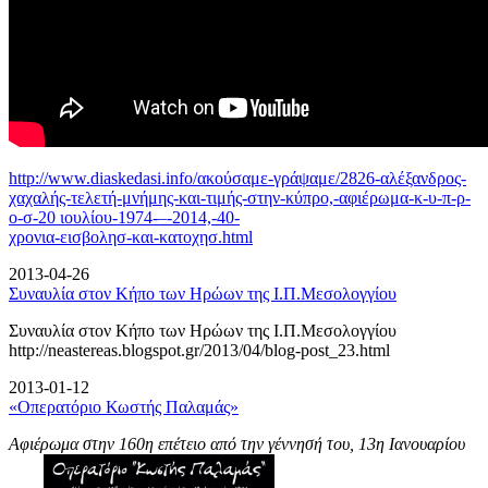
http://www.diaskedasi.info/ακούσαμε-γράψαμε/2826-αλέξανδρος-
χαχαλής-τελετή-
μνήμης-και-τιμής-στην-κύπρο,-αφιέρωμα-κ-υ-π-ρ-
ο-σ-20 ιουλίου-1974-–-2014,-40-
χρονια-εισβολησ-και-κατοχησ.html
2013-04-26
Συναυλία στον Κήπο των Ηρώων της Ι.Π.Μεσολογγίου
Συναυλία στον Κήπο των Ηρώων της Ι.Π.Μεσολογγίου
http://neastereas.blogspot.gr/2013/04/blog-post_23.html
2013-01-12
«Οπερατόριο Κωστής Παλαμάς»
Αφιέρωμα στην 160η επέτειο από την γέννησή του, 13η Ιανουαρίου