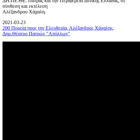
ΔΗ.ΠΕ.ΘΕ. Πάτρας και την Περιφέρεια Δυτικής Ελλάδας, σε
σύνθεση και εκτέλεση
Αλέξανδρου Χάχαλη.
2021-03-23
200 Πορεία προς την Ελευθερία, Αλέξανδρος Χάχαλης,
Δημ.Θέατρο Πατρών "Απόλλων"