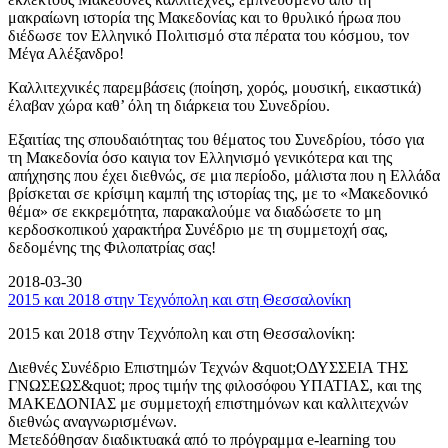
μακραίωνη ιστορία της Μακεδονίας και το θρυλικό ήρωα που
διέδωσε τον Ελληνικό Πολιτισμό στα πέρατα του κόσμου, τον
Μέγα Αλέξανδρο!
Καλλιτεχνικές παρεμβάσεις (ποίηση, χορός, μουσική, εικαστικά)
έλαβαν χώρα καθ’ όλη τη διάρκεια του Συνεδρίου.
Εξαιτίας της σπουδαιότητας του θέματος του Συνεδρίου, τόσο για
τη Μακεδονία όσο καιγια τον Ελληνισμό γενικότερα και της
απήχησης που έχει διεθνώς, σε μια περίοδο, μάλιστα που η Ελλάδα
βρίσκεται σε κρίσιμη καμπή της ιστορίας της, με το «Μακεδονικό
θέμα» σε εκκρεμότητα, παρακαλούμε να διαδώσετε το μη
κερδοσκοπικού χαρακτήρα Συνέδριο με τη συμμετοχή σας,
δεδομένης της Φιλοπατρίας σας!
2018-03-30
2015 και 2018 στην Τεχνόπολη και στη Θεσσαλονίκη
2015 και 2018 στην Τεχνόπολη και στη Θεσσαλονίκη:
Διεθνές Συνέδριο Επιστημών Τεχνών &quot;ΟΔΥΣΣΕΙΑ ΤΗΣ
ΓΝΩΣΕΩΣ&quot; προς τιμήν της φιλοσόφου ΥΠΑΤΙΑΣ, και της
ΜΑΚΕΔΟΝΙΑΣ με συμμετοχή επιστημόνων και καλλιτεχνών
διεθνώς αναγνωρισμένων.
Μετεδόθησαν διαδικτυακά από το πρόγραμμα e-learning του