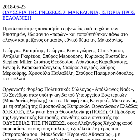
2018-05-23
ΟΔΥΣΣΕΙΑ ΤΗΣ ΓΝΩΣΕΩΣ 2: ΜΑΚΕΔΟΝΙΑ, ΙΣΤΟΡΙΑ ΠΡΟΣ
ΕΞΑΦΑΝΙΣΗ
Προσωπικότητες παγκοσμίου εμβελείας από το χώρο των
Επιστημών, έδωσαν το «παρών» και τοποθετήθηκαν πάνω στο
φλέγον και μείζονος σημασίας εθνικό θέμα της Μακεδονίας.
Γεώργιος Κασιμάτης, Γεώργιος Κοντογιώργης, Chris Spirou,
Άντζελα Γκερέκου, Σπύρος Μερκούρης, Κυριάκος Ευσταθίου
Stephen Miller, Στράτος Θεοδοσίου, Αθανάσιος Καραθανάσης,
Βενιαμίν Καρακωστάνογλου, Σταύρος Λυγερός, Σπύρος
Μερκούρης, Χρυσούλα Παλιαδέλη, Σταύρος Παπαμαρινόπουλος,
κ.α. πολλοί.
Οργανωτής Φορέας: Πολιτιστικός Σύλλογος «Απόλλωνος Ναός»,
Το Συνέδριο ηταν υπότην αιγίδα τού Υπουργείου Εσωτερικών
(Μακεδονίας-Θράκης) και της Περιφέρειας Κεντρικής Μακεδονίας,
με τη στήριξη της Ομοσπονδίας Κυπριακών Οργανώσεων Ελλάδας
(Ο.Κ.Ο.Ε), Ελληνική Εστία Θεσσαλονίκης (ΠΟΕΕ). Ο Πρόεδρος
της Οργανωτικής Επιτροπής, συνθέτης και εμπνευστής της
ΟΔΥΣΣΕΙΑΣ ΤΗΣ ΓΝΩΣΕΩΣ, οκος Αλέξανδρος Χάχαλης αφού
παρουσίασε οκους τους ομιλητες, εξετέλεσε έν μέρος του
Οπερατορίου του «Μακεδονία / Κεραυνός Αθανασίας», με
εκλεκτούς Μακεδόνες καλλιτέχνες, εμπνευσμένο από τη