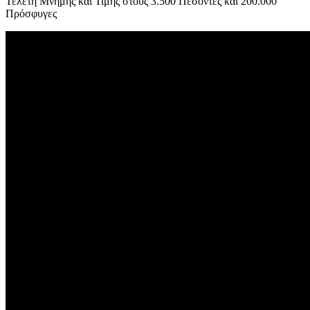
Τελετή Μνήμης και Τιμής στους 3.500 Πεσόντες και 200.000
Πρόσφυγες