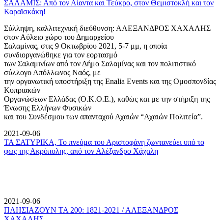
ΣΑΛΑΜΙΣ: Από τον Αίαντα και Τεύκρο, στον Θεμιστοκλή και τον
Καραϊσκάκη!
Σύλληψη, καλλιτεχνική διεύθυνση: ΑΛΕΞΑΝΔΡΟΣ ΧΑΧΑΛΗΣ
στον Αύλειο χώρο του Δημαρχείου
Σαλαμίνας, στις 9 Οκτωβρίου 2021, 5-7 μμ, η οποία
συνδιοργανώθηκε για τον εορτασμό
των Σαλαμινίων από τον Δήμο Σαλαμίνας και τον πολιτιστικό
σύλλογο Απόλλωνος Ναός, με
την οργανωτική υποστήριξη της Enalia Events και της Ομοσπονδίας
Κυπριακών
Οργανώσεων Ελλάδας (Ο.Κ.Ο.Ε.), καθώς και με την στήριξη της
Ένωσης Ελλήνων Φυσικών
και του Συνδέσμου των απανταχού Αχαιών “Αχαιών Πολιτεία”.
2021-09-06
ΤΑ ΣΑΤΥΡΙΚΑ, Το πνεύμα του Αριστοφάνη ζωντανεύει υπό το
φως της Ακρόπολης, από τον Αλέξανδρο Χάχαλη
2021-09-06
ΠΛΗΣΙΑΖΟΥΝ ΤΑ 200: 1821-2021 / ΑΛΕΞΑΝΔΡΟΣ
ΧΑΧΑΛΗΣ