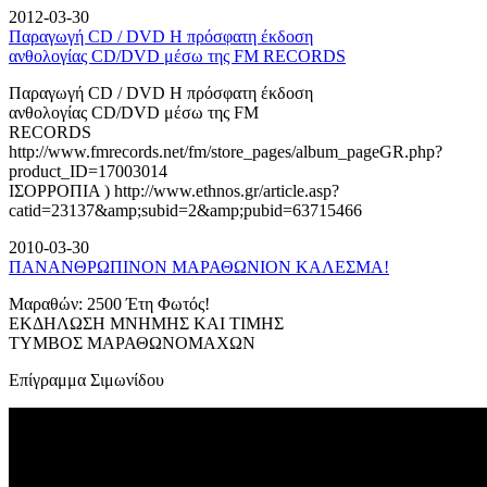
2012-03-30
Παραγωγή CD / DVD Η πρόσφατη έκδοση
ανθολογίας CD/DVD μέσω της FM RECORDS
Παραγωγή CD / DVD Η πρόσφατη έκδοση
ανθολογίας CD/DVD μέσω της FM
RECORDS
http://www.fmrecords.net/fm/store_pages/album_pageGR.php?
product_ID=17003014
ΙΣΟΡΡΟΠΙΑ ) http://www.ethnos.gr/article.asp?
catid=23137&amp;subid=2&amp;pubid=63715466
2010-03-30
ΠΑΝΑΝΘΡΩΠΙΝΟΝ ΜΑΡΑΘΩΝΙΟΝ ΚΑΛΕΣΜΑ!
Μαραθών: 2500 Έτη Φωτός!
ΕΚΔΗΛΩΣΗ ΜΝΗΜΗΣ ΚΑΙ ΤΙΜΗΣ
ΤΥΜΒΟΣ ΜΑΡΑΘΩΝΟΜΑΧΩΝ
Επίγραμμα Σιμωνίδου