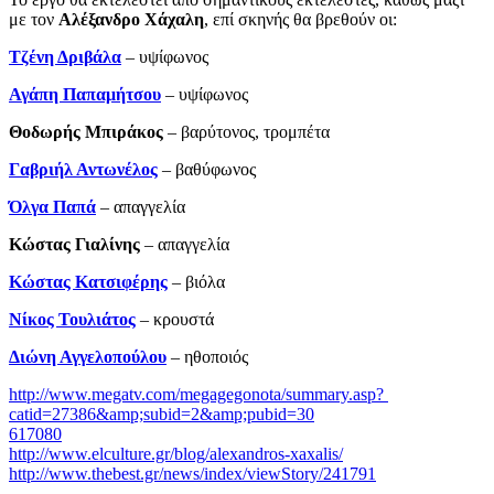
με τον
Αλέξανδρο Χάχαλη
, επί σκηνής θα βρεθούν οι:
Τζένη Δριβάλα
– υψίφωνος
Αγάπη Παπαμήτσου
– υψίφωνος
Θοδωρής Μπιράκος
– βαρύτονος, τρομπέτα
Γαβριήλ Αντωνέλος
– βαθύφωνος
Όλγα Παπά
– απαγγελία
Κώστας Γιαλίνης
­– απαγγελία
Κώστας Κατσιφέρης
– βιόλα
Νίκος Τουλιάτος
– κρουστά
Διώνη Αγγελοπούλου
– ηθοποιός
http://www.megatv.com/megagegonota/summary.asp?
catid=27386&amp;subid=2&amp;pubid=30
617080
http://www.elculture.gr/blog/alexandros-xaxalis/
http://www.thebest.gr/news/index/viewStory/241791