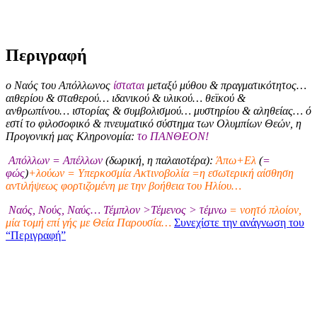
Περιγραφή
ο Ναός του Απόλλωνος
ίσταται
μεταξύ μύθου & πραγματικότητος…
αιθερίου & σταθερού… ιδανικού & υλικού… θεϊκού &
ανθρωπίνου… ιστορίας & συμβολισμού… μυστηρίου & αληθείας… ό
εστί το φιλοσοφικό & πνευματικό σύστημα των Ολυμπίων Θεών, η
Προγονική μας Κληρονομία:
το ΠΑΝΘΕΟΝ!
Απόλλων = Απέλλων
(δωρική, η παλαιοτέρα):
Άπω+Ελ
(
=
φώς
)
+λούων = Υπερκοσμία Ακτινοβολία =η εσωτερική αίσθηση
αντιλήψεως φορτιζομένη με την βοήθεια του Ηλίου…
Ναός, Νούς, Ναύς… Τέμπλον >Τέμενος > τέμνω
= νοητό πλοίον,
μία τομή επί γής με Θεία Παρουσία…
Συνεχίστε την ανάγνωση του
“Περιγραφή”