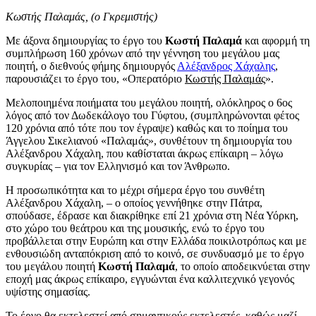
Κωστής Παλαμάς, (ο Γκρεμιστής)
Με άξονα δημιουργίας το έργο του
Κωστή Παλαμά
και αφορμή τη
συμπλήρωση 160 χρόνων από την γέννηση του μεγάλου μας
ποιητή, ο διεθνούς φήμης δημιουργός
Αλέξανδρος Χάχαλης
,
παρουσιάζει το έργο του, «Οπερατόριο
Κωστής Παλαμάς
».
Μελοποιημένα ποιήματα του μεγάλου ποιητή, ολόκληρος ο 6ος
λόγος από τον Δωδεκάλογο του Γύφτου, (συμπληρώνονται φέτος
120 χρόνια από τότε που τον έγραψε) καθώς και το ποίημα του
Άγγελου Σικελιανού «Παλαμάς», συνθέτουν τη δημιουργία του
Αλέξανδρου Χάχαλη, που καθίσταται άκρως επίκαιρη – λόγω
συγκυρίας – για τον Ελληνισμό και τον Άνθρωπο.
Η προσωπικότητα και το μέχρι σήμερα έργο του συνθέτη
Αλέξανδρου Χάχαλη, – ο οποίος γεννήθηκε στην Πάτρα,
σπούδασε, έδρασε και διακρίθηκε επί 21 χρόνια στη Νέα Υόρκη,
στο χώρο του θεάτρου και της μουσικής, ενώ το έργο του
προβάλλεται στην Ευρώπη και στην Ελλάδα ποικιλοτρόπως και με
ενθουσιώδη ανταπόκριση από το κοινό, σε συνδυασμό με το έργο
του μεγάλου ποιητή
Κωστή Παλαμά
, το οποίο αποδεικνύεται στην
εποχή μας άκρως επίκαιρο, εγγυώνται ένα καλλιτεχνικό γεγονός
υψίστης σημασίας.
Το έργο θα εκτελεστεί από σημαντικούς εκτελεστές, καθώς μαζί