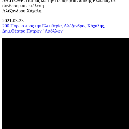
ΔΗ.ΠΕ.ΘΕ. Πάτρας και την Περιφέρεια Δυτικής Ελλάδας, σε
σύνθεση και εκτέλεση
Αλέξανδρου Χάχαλη.
2021-03-23
200 Πορεία προς την Ελευθερία, Αλέξανδρος Χάχαλης,
Δημ.Θέατρο Πατρών "Απόλλων"