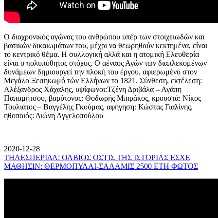
Ο διαχρονικός αγώνας του ανθρώπου υπέρ των στοιχειωδών και
βασικών δικαιωμάτων του, μέχρι να θεωρηθούν κεκτημένα, είναι
το κεντρικό θέμα. Η συλλογική αλλά και η ατομική Ελευθερία
είναι ο πολυπόθητος στόχος. Ο αέναος Αγών των διαπλεκομένων
δυνάμεων δημιουργεί την πλοκή του έργου, αφιερωμένο στον
Μεγάλο Ξεσηκωμό τών Ελλήνων το 1821. Σύνθεση, εκτέλεση:
Αλέξανδρος Χάχαλης, υψίφωνοι:Τζένη Δριβάλα – Αγάπη
Παπαμήτσου, βαρύτονος: Θοδωρής Μπιράκος, κρουστά: Νίκος
Τουλιάτος – Βαγγέλης Γκούμας, αφήγηση: Κώστας Γιαλίνης,
ηθοποιός: Διώνη Αγγελοπούλου
2020-12-28
ΤΗΛΕΣΠΕΡΙΔΑ: ΟΛΒΙΟΣ ΟΣΤΙΣ ΤΗΣ ΙΣΤΟΡΙΑΣ ΕΣΧΕ
ΜΑΘΗΣΙΝ: ΘΕΡΜΟΠΥΛΑΙ-ΣΑΛΑΜΙΣ 2500 ΕΤΗ ΦΩΤΟΣ