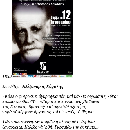
1859
Συνθέτης:
Αλέξανδρος Χάχαλης
«
Κάλλιο φυτρῶστε, ἀγκριαγκαθιές, καὶ κάλλιο οὐρλιάστε, λύκοι,
κάλλιο φουσκῶστε, πόταμοι καὶ κάλλιο ἀνοῖχτε τάφοι,
καί, δυναμίτη, βρόντηξε καὶ σιγοστάλαξε αἷμα,
παρὰ σὲ πύργους ἄρχοντας καὶ σὲ ναοὺς τὸ Ψέμμα.
Τῶν πρωτογέννητων καιρῶν ἡ πλάση μὲ τ᾿ ἀγρίμια
ξανάρχεται. Καλῶς νὰ ῾ρθῆ. Γκρεμίζω τὴν ἀσκήμια
.
»