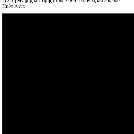
Τελετή Μνήμης και Τιμής στους 3.500 Πεσόντες και 200.000
Πρόσφυγες