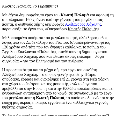
Κωστής Παλαμάς, (ο Γκρεμιστής)
Με άξονα δημιουργίας το έργο του
Κωστή Παλαμά
και αφορμή τη
συμπλήρωση 160 χρόνων από την γέννηση του μεγάλου μας
ποιητή, ο διεθνούς φήμης δημιουργός
Αλέξανδρος Χάχαλης
,
παρουσιάζει το έργο του, «Οπερατόριο
Κωστής Παλαμάς
».
Μελοποιημένα ποιήματα του μεγάλου ποιητή, ολόκληρος ο 6ος
λόγος από τον Δωδεκάλογο του Γύφτου, (συμπληρώνονται φέτος
120 χρόνια από τότε που τον έγραψε) καθώς και το ποίημα του
Άγγελου Σικελιανού «Παλαμάς», συνθέτουν τη δημιουργία του
Αλέξανδρου Χάχαλη, που καθίσταται άκρως επίκαιρη – λόγω
συγκυρίας – για τον Ελληνισμό και τον Άνθρωπο.
Η προσωπικότητα και το μέχρι σήμερα έργο του συνθέτη
Αλέξανδρου Χάχαλη, – ο οποίος γεννήθηκε στην Πάτρα,
σπούδασε, έδρασε και διακρίθηκε επί 21 χρόνια στη Νέα Υόρκη,
στο χώρο του θεάτρου και της μουσικής, ενώ το έργο του
προβάλλεται στην Ευρώπη και στην Ελλάδα ποικιλοτρόπως και με
ενθουσιώδη ανταπόκριση από το κοινό, σε συνδυασμό με το έργο
του μεγάλου ποιητή
Κωστή Παλαμά
, το οποίο αποδεικνύεται στην
εποχή μας άκρως επίκαιρο, εγγυώνται ένα καλλιτεχνικό γεγονός
υψίστης σημασίας.
Το έργο θα εκτελεστεί από σημαντικούς εκτελεστές, καθώς μαζί