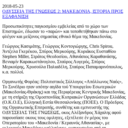
2018-05-23
ΟΔΥΣΣΕΙΑ ΤΗΣ ΓΝΩΣΕΩΣ 2: ΜΑΚΕΔΟΝΙΑ, ΙΣΤΟΡΙΑ ΠΡΟΣ
ΕΞΑΦΑΝΙΣΗ
Προσωπικότητες παγκοσμίου εμβελείας από το χώρο των
Επιστημών, έδωσαν το «παρών» και τοποθετήθηκαν πάνω στο
φλέγον και μείζονος σημασίας εθνικό θέμα της Μακεδονίας.
Γεώργιος Κασιμάτης, Γεώργιος Κοντογιώργης, Chris Spirou,
Άντζελα Γκερέκου, Σπύρος Μερκούρης, Κυριάκος Ευσταθίου
Stephen Miller, Στράτος Θεοδοσίου, Αθανάσιος Καραθανάσης,
Βενιαμίν Καρακωστάνογλου, Σταύρος Λυγερός, Σπύρος
Μερκούρης, Χρυσούλα Παλιαδέλη, Σταύρος Παπαμαρινόπουλος,
κ.α. πολλοί.
Οργανωτής Φορέας: Πολιτιστικός Σύλλογος «Απόλλωνος Ναός»,
Το Συνέδριο ηταν υπότην αιγίδα τού Υπουργείου Εσωτερικών
(Μακεδονίας-Θράκης) και της Περιφέρειας Κεντρικής Μακεδονίας,
με τη στήριξη της Ομοσπονδίας Κυπριακών Οργανώσεων Ελλάδας
(Ο.Κ.Ο.Ε), Ελληνική Εστία Θεσσαλονίκης (ΠΟΕΕ). Ο Πρόεδρος
της Οργανωτικής Επιτροπής, συνθέτης και εμπνευστής της
ΟΔΥΣΣΕΙΑΣ ΤΗΣ ΓΝΩΣΕΩΣ, οκος Αλέξανδρος Χάχαλης αφού
παρουσίασε οκους τους ομιλητες, εξετέλεσε έν μέρος του
Οπερατορίου του «Μακεδονία / Κεραυνός Αθανασίας», με
εκλεκτούς Μακεδόνες καλλιτέχνες, εμπνευσμένο από τη