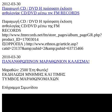
2012-03-30
Παραγωγή CD / DVD Η πρόσφατη έκδοση
ανθολογίας CD/DVD μέσω της FM RECORDS
Παραγωγή CD / DVD Η πρόσφατη έκδοση
ανθολογίας CD/DVD μέσω της FM
RECORDS
http://www.fmrecords.net/fm/store_pages/album_pageGR.php?
product_ID=17003014
ΙΣΟΡΡΟΠΙΑ ) http://www.ethnos.gr/article.asp?
catid=23137&amp;subid=2&amp;pubid=63715466
2010-03-30
ΠΑΝΑΝΘΡΩΠΙΝΟΝ ΜΑΡΑΘΩΝΙΟΝ ΚΑΛΕΣΜΑ!
Μαραθών: 2500 Έτη Φωτός!
ΕΚΔΗΛΩΣΗ ΜΝΗΜΗΣ ΚΑΙ ΤΙΜΗΣ
ΤΥΜΒΟΣ ΜΑΡΑΘΩΝΟΜΑΧΩΝ
Επίγραμμα Σιμωνίδου