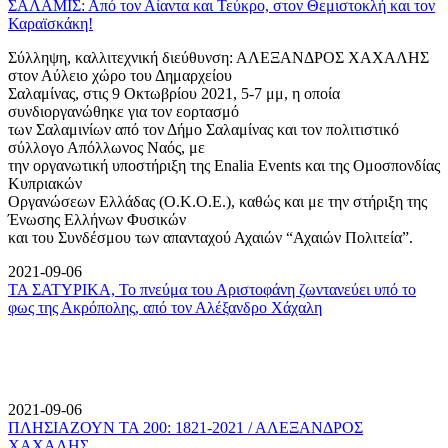
ΣΑΛΑΜΙΣ: Από τον Αίαντα και Τεύκρο, στον Θεμιστοκλή και τον
Καραϊσκάκη!
Σύλληψη, καλλιτεχνική διεύθυνση: ΑΛΕΞΑΝΔΡΟΣ ΧΑΧΑΛΗΣ
στον Αύλειο χώρο του Δημαρχείου
Σαλαμίνας, στις 9 Οκτωβρίου 2021, 5-7 μμ, η οποία
συνδιοργανώθηκε για τον εορτασμό
των Σαλαμινίων από τον Δήμο Σαλαμίνας και τον πολιτιστικό
σύλλογο Απόλλωνος Ναός, με
την οργανωτική υποστήριξη της Enalia Events και της Ομοσπονδίας
Κυπριακών
Οργανώσεων Ελλάδας (Ο.Κ.Ο.Ε.), καθώς και με την στήριξη της
Ένωσης Ελλήνων Φυσικών
και του Συνδέσμου των απανταχού Αχαιών “Αχαιών Πολιτεία”.
2021-09-06
ΤΑ ΣΑΤΥΡΙΚΑ, Το πνεύμα του Αριστοφάνη ζωντανεύει υπό το
φως της Ακρόπολης, από τον Αλέξανδρο Χάχαλη
2021-09-06
ΠΛΗΣΙΑΖΟΥΝ ΤΑ 200: 1821-2021 / ΑΛΕΞΑΝΔΡΟΣ
ΧΑΧΑΛΗΣ