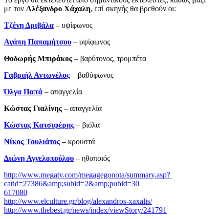
με τον
Αλέξανδρο Χάχαλη
, επί σκηνής θα βρεθούν οι:
Τζένη Δριβάλα
– υψίφωνος
Αγάπη Παπαμήτσου
– υψίφωνος
Θοδωρής Μπιράκος
– βαρύτονος, τρομπέτα
Γαβριήλ Αντωνέλος
– βαθύφωνος
Όλγα Παπά
– απαγγελία
Κώστας Γιαλίνης
­– απαγγελία
Κώστας Κατσιφέρης
– βιόλα
Νίκος Τουλιάτος
– κρουστά
Διώνη Αγγελοπούλου
– ηθοποιός
http://www.megatv.com/megagegonota/summary.asp?
catid=27386&amp;subid=2&amp;pubid=30
617080
http://www.elculture.gr/blog/alexandros-xaxalis/
http://www.thebest.gr/news/index/viewStory/241791