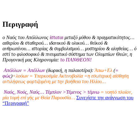
Περιγραφή
ο Ναός του Απόλλωνος
ίσταται
μεταξύ μύθου & πραγματικότητος…
αιθερίου & σταθερού… ιδανικού & υλικού… θεϊκού &
ανθρωπίνου… ιστορίας & συμβολισμού… μυστηρίου & αληθείας… ό
εστί το φιλοσοφικό & πνευματικό σύστημα των Ολυμπίων Θεών, η
Προγονική μας Κληρονομία:
το ΠΑΝΘΕΟΝ!
Απόλλων = Απέλλων
(δωρική, η παλαιοτέρα):
Άπω+Ελ
(
=
φώς
)
+λούων = Υπερκοσμία Ακτινοβολία =η εσωτερική αίσθηση
αντιλήψεως φορτιζομένη με την βοήθεια του Ηλίου…
Ναός, Νούς, Ναύς… Τέμπλον >Τέμενος > τέμνω
= νοητό πλοίον,
μία τομή επί γής με Θεία Παρουσία…
Συνεχίστε την ανάγνωση του
“Περιγραφή”