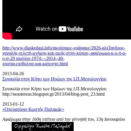
http://www.diaskedasi.info/ακούσαμε-γράψαμε/2826-αλέξανδρος-
χαχαλής-τελετή-
μνήμης-και-τιμής-στην-κύπρο,-αφιέρωμα-κ-υ-π-ρ-
ο-σ-20 ιουλίου-1974-–-2014,-40-
χρονια-εισβολησ-και-κατοχησ.html
2013-04-26
Συναυλία στον Κήπο των Ηρώων της Ι.Π.Μεσολογγίου
Συναυλία στον Κήπο των Ηρώων της Ι.Π.Μεσολογγίου
http://neastereas.blogspot.gr/2013/04/blog-post_23.html
2013-01-12
«Οπερατόριο Κωστής Παλαμάς»
Αφιέρωμα στην 160η επέτειο από την γέννησή του, 13η Ιανουαρίου