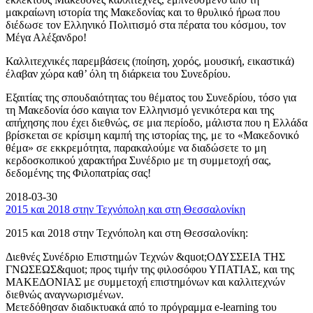
μακραίωνη ιστορία της Μακεδονίας και το θρυλικό ήρωα που
διέδωσε τον Ελληνικό Πολιτισμό στα πέρατα του κόσμου, τον
Μέγα Αλέξανδρο!
Καλλιτεχνικές παρεμβάσεις (ποίηση, χορός, μουσική, εικαστικά)
έλαβαν χώρα καθ’ όλη τη διάρκεια του Συνεδρίου.
Εξαιτίας της σπουδαιότητας του θέματος του Συνεδρίου, τόσο για
τη Μακεδονία όσο καιγια τον Ελληνισμό γενικότερα και της
απήχησης που έχει διεθνώς, σε μια περίοδο, μάλιστα που η Ελλάδα
βρίσκεται σε κρίσιμη καμπή της ιστορίας της, με το «Μακεδονικό
θέμα» σε εκκρεμότητα, παρακαλούμε να διαδώσετε το μη
κερδοσκοπικού χαρακτήρα Συνέδριο με τη συμμετοχή σας,
δεδομένης της Φιλοπατρίας σας!
2018-03-30
2015 και 2018 στην Τεχνόπολη και στη Θεσσαλονίκη
2015 και 2018 στην Τεχνόπολη και στη Θεσσαλονίκη:
Διεθνές Συνέδριο Επιστημών Τεχνών &quot;ΟΔΥΣΣΕΙΑ ΤΗΣ
ΓΝΩΣΕΩΣ&quot; προς τιμήν της φιλοσόφου ΥΠΑΤΙΑΣ, και της
ΜΑΚΕΔΟΝΙΑΣ με συμμετοχή επιστημόνων και καλλιτεχνών
διεθνώς αναγνωρισμένων.
Μετεδόθησαν διαδικτυακά από το πρόγραμμα e-learning του