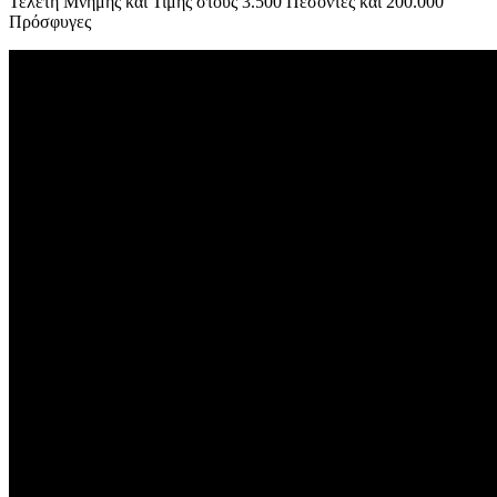
Τελετή Μνήμης και Τιμής στους 3.500 Πεσόντες και 200.000
Πρόσφυγες