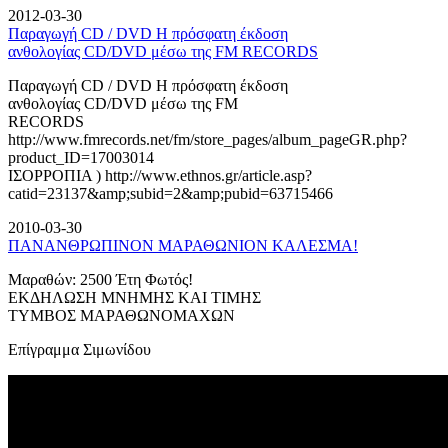
2012-03-30
Παραγωγή CD / DVD Η πρόσφατη έκδοση
ανθολογίας CD/DVD μέσω της FM RECORDS
Παραγωγή CD / DVD Η πρόσφατη έκδοση
ανθολογίας CD/DVD μέσω της FM
RECORDS
http://www.fmrecords.net/fm/store_pages/album_pageGR.php?
product_ID=17003014
ΙΣΟΡΡΟΠΙΑ ) http://www.ethnos.gr/article.asp?
catid=23137&amp;subid=2&amp;pubid=63715466
2010-03-30
ΠΑΝΑΝΘΡΩΠΙΝΟΝ ΜΑΡΑΘΩΝΙΟΝ ΚΑΛΕΣΜΑ!
Μαραθών: 2500 Έτη Φωτός!
ΕΚΔΗΛΩΣΗ ΜΝΗΜΗΣ ΚΑΙ ΤΙΜΗΣ
ΤΥΜΒΟΣ ΜΑΡΑΘΩΝΟΜΑΧΩΝ
Επίγραμμα Σιμωνίδου