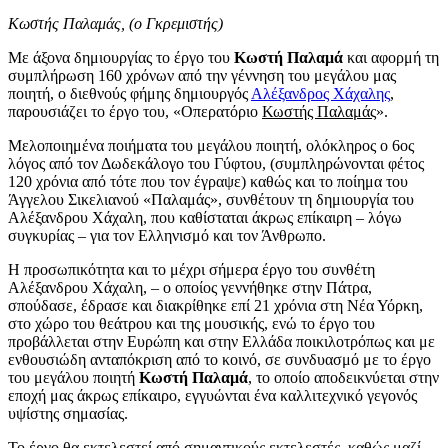
Κωστής Παλαμάς, (ο Γκρεμιστής)
Με άξονα δημιουργίας το έργο του
Κωστή Παλαμά
και αφορμή τη
συμπλήρωση 160 χρόνων από την γέννηση του μεγάλου μας
ποιητή, ο διεθνούς φήμης δημιουργός
Αλέξανδρος Χάχαλης
,
παρουσιάζει το έργο του, «Οπερατόριο
Κωστής Παλαμάς
».
Μελοποιημένα ποιήματα του μεγάλου ποιητή, ολόκληρος ο 6ος
λόγος από τον Δωδεκάλογο του Γύφτου, (συμπληρώνονται φέτος
120 χρόνια από τότε που τον έγραψε) καθώς και το ποίημα του
Άγγελου Σικελιανού «Παλαμάς», συνθέτουν τη δημιουργία του
Αλέξανδρου Χάχαλη, που καθίσταται άκρως επίκαιρη – λόγω
συγκυρίας – για τον Ελληνισμό και τον Άνθρωπο.
Η προσωπικότητα και το μέχρι σήμερα έργο του συνθέτη
Αλέξανδρου Χάχαλη, – ο οποίος γεννήθηκε στην Πάτρα,
σπούδασε, έδρασε και διακρίθηκε επί 21 χρόνια στη Νέα Υόρκη,
στο χώρο του θεάτρου και της μουσικής, ενώ το έργο του
προβάλλεται στην Ευρώπη και στην Ελλάδα ποικιλοτρόπως και με
ενθουσιώδη ανταπόκριση από το κοινό, σε συνδυασμό με το έργο
του μεγάλου ποιητή
Κωστή Παλαμά
, το οποίο αποδεικνύεται στην
εποχή μας άκρως επίκαιρο, εγγυώνται ένα καλλιτεχνικό γεγονός
υψίστης σημασίας.
Το έργο θα εκτελεστεί από σημαντικούς εκτελεστές, καθώς μαζί