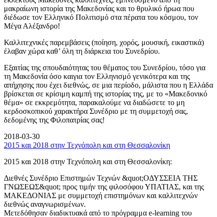
μακραίωνη ιστορία της Μακεδονίας και το θρυλικό ήρωα που
διέδωσε τον Ελληνικό Πολιτισμό στα πέρατα του κόσμου, τον
Μέγα Αλέξανδρο!
Καλλιτεχνικές παρεμβάσεις (ποίηση, χορός, μουσική, εικαστικά)
έλαβαν χώρα καθ’ όλη τη διάρκεια του Συνεδρίου.
Εξαιτίας της σπουδαιότητας του θέματος του Συνεδρίου, τόσο για
τη Μακεδονία όσο καιγια τον Ελληνισμό γενικότερα και της
απήχησης που έχει διεθνώς, σε μια περίοδο, μάλιστα που η Ελλάδα
βρίσκεται σε κρίσιμη καμπή της ιστορίας της, με το «Μακεδονικό
θέμα» σε εκκρεμότητα, παρακαλούμε να διαδώσετε το μη
κερδοσκοπικού χαρακτήρα Συνέδριο με τη συμμετοχή σας,
δεδομένης της Φιλοπατρίας σας!
2018-03-30
2015 και 2018 στην Τεχνόπολη και στη Θεσσαλονίκη
2015 και 2018 στην Τεχνόπολη και στη Θεσσαλονίκη:
Διεθνές Συνέδριο Επιστημών Τεχνών &quot;ΟΔΥΣΣΕΙΑ ΤΗΣ
ΓΝΩΣΕΩΣ&quot; προς τιμήν της φιλοσόφου ΥΠΑΤΙΑΣ, και της
ΜΑΚΕΔΟΝΙΑΣ με συμμετοχή επιστημόνων και καλλιτεχνών
διεθνώς αναγνωρισμένων.
Μετεδόθησαν διαδικτυακά από το πρόγραμμα e-learning του