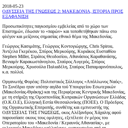
2018-05-23
ΟΔΥΣΣΕΙΑ ΤΗΣ ΓΝΩΣΕΩΣ 2: ΜΑΚΕΔΟΝΙΑ, ΙΣΤΟΡΙΑ ΠΡΟΣ
ΕΞΑΦΑΝΙΣΗ
Προσωπικότητες παγκοσμίου εμβελείας από το χώρο των
Επιστημών, έδωσαν το «παρών» και τοποθετήθηκαν πάνω στο
φλέγον και μείζονος σημασίας εθνικό θέμα της Μακεδονίας.
Γεώργιος Κασιμάτης, Γεώργιος Κοντογιώργης, Chris Spirou,
Άντζελα Γκερέκου, Σπύρος Μερκούρης, Κυριάκος Ευσταθίου
Stephen Miller, Στράτος Θεοδοσίου, Αθανάσιος Καραθανάσης,
Βενιαμίν Καρακωστάνογλου, Σταύρος Λυγερός, Σπύρος
Μερκούρης, Χρυσούλα Παλιαδέλη, Σταύρος Παπαμαρινόπουλος,
κ.α. πολλοί.
Οργανωτής Φορέας: Πολιτιστικός Σύλλογος «Απόλλωνος Ναός»,
Το Συνέδριο ηταν υπότην αιγίδα τού Υπουργείου Εσωτερικών
(Μακεδονίας-Θράκης) και της Περιφέρειας Κεντρικής Μακεδονίας,
με τη στήριξη της Ομοσπονδίας Κυπριακών Οργανώσεων Ελλάδας
(Ο.Κ.Ο.Ε), Ελληνική Εστία Θεσσαλονίκης (ΠΟΕΕ). Ο Πρόεδρος
της Οργανωτικής Επιτροπής, συνθέτης και εμπνευστής της
ΟΔΥΣΣΕΙΑΣ ΤΗΣ ΓΝΩΣΕΩΣ, οκος Αλέξανδρος Χάχαλης αφού
παρουσίασε οκους τους ομιλητες, εξετέλεσε έν μέρος του
Οπερατορίου του «Μακεδονία / Κεραυνός Αθανασίας», με
εκλεκτούς Μακεδόνες καλλιτέχνες, εμπνευσμένο από τη