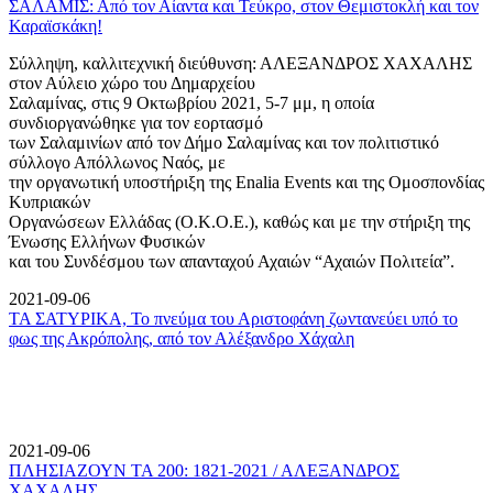
ΣΑΛΑΜΙΣ: Από τον Αίαντα και Τεύκρο, στον Θεμιστοκλή και τον
Καραϊσκάκη!
Σύλληψη, καλλιτεχνική διεύθυνση: ΑΛΕΞΑΝΔΡΟΣ ΧΑΧΑΛΗΣ
στον Αύλειο χώρο του Δημαρχείου
Σαλαμίνας, στις 9 Οκτωβρίου 2021, 5-7 μμ, η οποία
συνδιοργανώθηκε για τον εορτασμό
των Σαλαμινίων από τον Δήμο Σαλαμίνας και τον πολιτιστικό
σύλλογο Απόλλωνος Ναός, με
την οργανωτική υποστήριξη της Enalia Events και της Ομοσπονδίας
Κυπριακών
Οργανώσεων Ελλάδας (Ο.Κ.Ο.Ε.), καθώς και με την στήριξη της
Ένωσης Ελλήνων Φυσικών
και του Συνδέσμου των απανταχού Αχαιών “Αχαιών Πολιτεία”.
2021-09-06
ΤΑ ΣΑΤΥΡΙΚΑ, Το πνεύμα του Αριστοφάνη ζωντανεύει υπό το
φως της Ακρόπολης, από τον Αλέξανδρο Χάχαλη
2021-09-06
ΠΛΗΣΙΑΖΟΥΝ ΤΑ 200: 1821-2021 / ΑΛΕΞΑΝΔΡΟΣ
ΧΑΧΑΛΗΣ