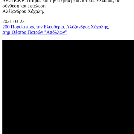
ΔΗ.ΠΕ.ΘΕ. Πάτρας και την Περιφέρεια Δυτικής Ελλάδας, σε
σύνθεση και εκτέλεση
Αλέξανδρου Χάχαλη.
2021-03-23
200 Πορεία προς την Ελευθερία, Αλέξανδρος Χάχαλης,
Δημ.Θέατρο Πατρών "Απόλλων"