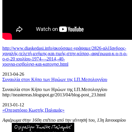
http://www.diaskedasi.info/ακούσαμε-γράψαμε/2826-αλέξανδρος-
χαχαλής-τελετή-
μνήμης-και-τιμής-στην-κύπρο,-αφιέρωμα-κ-υ-π-ρ-
ο-σ-20 ιουλίου-1974-–-2014,-40-
χρονια-εισβολησ-και-κατοχησ.html
2013-04-26
Συναυλία στον Κήπο των Ηρώων της Ι.Π.Μεσολογγίου
Συναυλία στον Κήπο των Ηρώων της Ι.Π.Μεσολογγίου
http://neastereas.blogspot.gr/2013/04/blog-post_23.html
2013-01-12
«Οπερατόριο Κωστής Παλαμάς»
Αφιέρωμα στην 160η επέτειο από την γέννησή του, 13η Ιανουαρίου