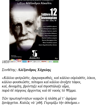
1859
Συνθέτης:
Αλέξανδρος Χάχαλης
«
Κάλλιο φυτρῶστε, ἀγκριαγκαθιές, καὶ κάλλιο οὐρλιάστε, λύκοι,
κάλλιο φουσκῶστε, πόταμοι καὶ κάλλιο ἀνοῖχτε τάφοι,
καί, δυναμίτη, βρόντηξε καὶ σιγοστάλαξε αἷμα,
παρὰ σὲ πύργους ἄρχοντας καὶ σὲ ναοὺς τὸ Ψέμμα.
Τῶν πρωτογέννητων καιρῶν ἡ πλάση μὲ τ᾿ ἀγρίμια
ξανάρχεται. Καλῶς νὰ ῾ρθῆ. Γκρεμίζω τὴν ἀσκήμια
.
»