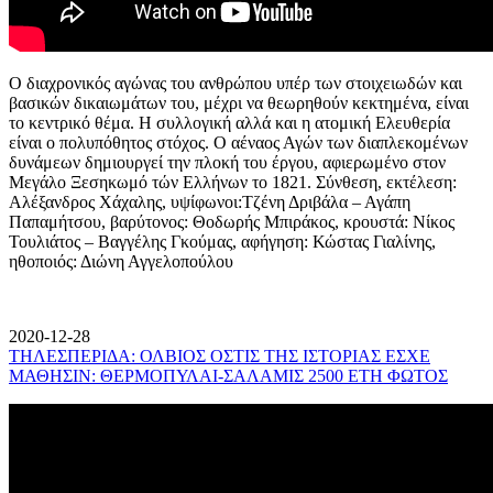
Ο διαχρονικός αγώνας του ανθρώπου υπέρ των στοιχειωδών και
βασικών δικαιωμάτων του, μέχρι να θεωρηθούν κεκτημένα, είναι
το κεντρικό θέμα. Η συλλογική αλλά και η ατομική Ελευθερία
είναι ο πολυπόθητος στόχος. Ο αέναος Αγών των διαπλεκομένων
δυνάμεων δημιουργεί την πλοκή του έργου, αφιερωμένο στον
Μεγάλο Ξεσηκωμό τών Ελλήνων το 1821. Σύνθεση, εκτέλεση:
Αλέξανδρος Χάχαλης, υψίφωνοι:Τζένη Δριβάλα – Αγάπη
Παπαμήτσου, βαρύτονος: Θοδωρής Μπιράκος, κρουστά: Νίκος
Τουλιάτος – Βαγγέλης Γκούμας, αφήγηση: Κώστας Γιαλίνης,
ηθοποιός: Διώνη Αγγελοπούλου
2020-12-28
ΤΗΛΕΣΠΕΡΙΔΑ: ΟΛΒΙΟΣ ΟΣΤΙΣ ΤΗΣ ΙΣΤΟΡΙΑΣ ΕΣΧΕ
ΜΑΘΗΣΙΝ: ΘΕΡΜΟΠΥΛΑΙ-ΣΑΛΑΜΙΣ 2500 ΕΤΗ ΦΩΤΟΣ