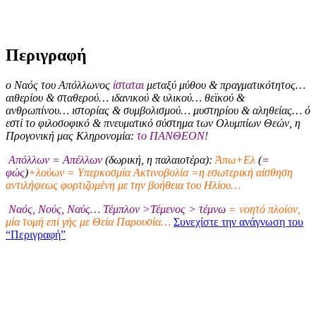
Περιγραφή
ο Ναός του Απόλλωνος
ίσταται
μεταξύ μύθου & πραγματικότητος…
αιθερίου & σταθερού… ιδανικού & υλικού… θεϊκού &
ανθρωπίνου… ιστορίας & συμβολισμού… μυστηρίου & αληθείας… ό
εστί το φιλοσοφικό & πνευματικό σύστημα των Ολυμπίων Θεών, η
Προγονική μας Κληρονομία:
το ΠΑΝΘΕΟΝ!
Απόλλων = Απέλλων
(δωρική, η παλαιοτέρα):
Άπω+Ελ
(
=
φώς
)
+λούων = Υπερκοσμία Ακτινοβολία =η εσωτερική αίσθηση
αντιλήψεως φορτιζομένη με την βοήθεια του Ηλίου…
Ναός, Νούς, Ναύς… Τέμπλον >Τέμενος > τέμνω
= νοητό πλοίον,
μία τομή επί γής με Θεία Παρουσία…
Συνεχίστε την ανάγνωση του
“Περιγραφή”