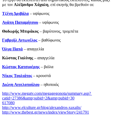
με τον
Αλέξανδρο Χάχαλη
, επί σκηνής θα βρεθούν οι:
Τζένη Δριβάλα
– υψίφωνος
Αγάπη Παπαμήτσου
– υψίφωνος
Θοδωρής Μπιράκος
– βαρύτονος, τρομπέτα
Γαβριήλ Αντωνέλος
– βαθύφωνος
Όλγα Παπά
– απαγγελία
Κώστας Γιαλίνης
­– απαγγελία
Κώστας Κατσιφέρης
– βιόλα
Νίκος Τουλιάτος
– κρουστά
Διώνη Αγγελοπούλου
– ηθοποιός
http://www.megatv.com/megagegonota/summary.asp?
catid=27386&amp;subid=2&amp;pubid=30
617080
http://www.elculture.gr/blog/alexandros-xaxalis/
http://www.thebest.gr/news/index/viewStory/241791