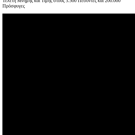
Τελετή Μνήμης και Τιμής στους 3.500 Πεσόντες και 200.000
Πρόσφυγες