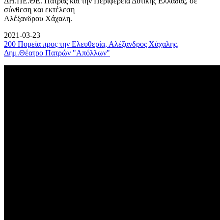
ΔΗ.ΠΕ.ΘΕ. Πάτρας και την Περιφέρεια Δυτικής Ελλάδας, σε
σύνθεση και εκτέλεση
Αλέξανδρου Χάχαλη.
2021-03-23
200 Πορεία προς την Ελευθερία, Αλέξανδρος Χάχαλης,
Δημ.Θέατρο Πατρών "Απόλλων"