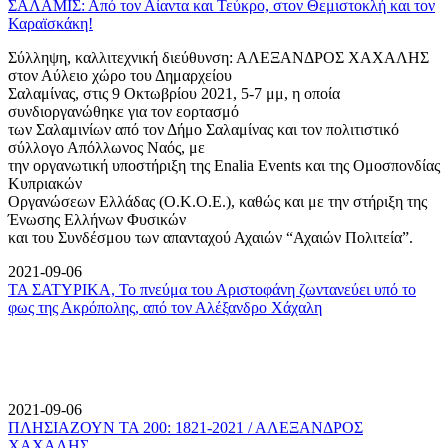
ΣΑΛΑΜΙΣ: Από τον Αίαντα και Τεύκρο, στον Θεμιστοκλή και τον
Καραϊσκάκη!
Σύλληψη, καλλιτεχνική διεύθυνση: ΑΛΕΞΑΝΔΡΟΣ ΧΑΧΑΛΗΣ
στον Αύλειο χώρο του Δημαρχείου
Σαλαμίνας, στις 9 Οκτωβρίου 2021, 5-7 μμ, η οποία
συνδιοργανώθηκε για τον εορτασμό
των Σαλαμινίων από τον Δήμο Σαλαμίνας και τον πολιτιστικό
σύλλογο Απόλλωνος Ναός, με
την οργανωτική υποστήριξη της Enalia Events και της Ομοσπονδίας
Κυπριακών
Οργανώσεων Ελλάδας (Ο.Κ.Ο.Ε.), καθώς και με την στήριξη της
Ένωσης Ελλήνων Φυσικών
και του Συνδέσμου των απανταχού Αχαιών “Αχαιών Πολιτεία”.
2021-09-06
ΤΑ ΣΑΤΥΡΙΚΑ, Το πνεύμα του Αριστοφάνη ζωντανεύει υπό το
φως της Ακρόπολης, από τον Αλέξανδρο Χάχαλη
2021-09-06
ΠΛΗΣΙΑΖΟΥΝ ΤΑ 200: 1821-2021 / ΑΛΕΞΑΝΔΡΟΣ
ΧΑΧΑΛΗΣ