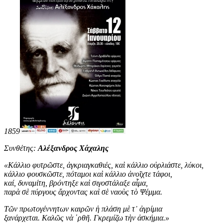
1859
Συνθέτης:
Αλέξανδρος Χάχαλης
«
Κάλλιο φυτρῶστε, ἀγκριαγκαθιές, καὶ κάλλιο οὐρλιάστε, λύκοι,
κάλλιο φουσκῶστε, πόταμοι καὶ κάλλιο ἀνοῖχτε τάφοι,
καί, δυναμίτη, βρόντηξε καὶ σιγοστάλαξε αἷμα,
παρὰ σὲ πύργους ἄρχοντας καὶ σὲ ναοὺς τὸ Ψέμμα.
Τῶν πρωτογέννητων καιρῶν ἡ πλάση μὲ τ᾿ ἀγρίμια
ξανάρχεται. Καλῶς νὰ ῾ρθῆ. Γκρεμίζω τὴν ἀσκήμια
.
»