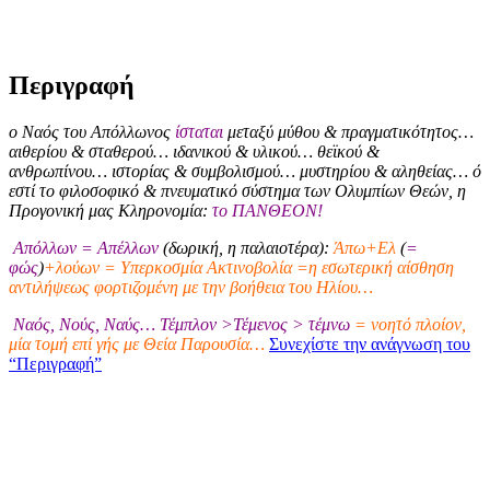
Περιγραφή
ο Ναός του Απόλλωνος
ίσταται
μεταξύ μύθου & πραγματικότητος…
αιθερίου & σταθερού… ιδανικού & υλικού… θεϊκού &
ανθρωπίνου… ιστορίας & συμβολισμού… μυστηρίου & αληθείας… ό
εστί το φιλοσοφικό & πνευματικό σύστημα των Ολυμπίων Θεών, η
Προγονική μας Κληρονομία:
το ΠΑΝΘΕΟΝ!
Απόλλων = Απέλλων
(δωρική, η παλαιοτέρα):
Άπω+Ελ
(
=
φώς
)
+λούων = Υπερκοσμία Ακτινοβολία =η εσωτερική αίσθηση
αντιλήψεως φορτιζομένη με την βοήθεια του Ηλίου…
Ναός, Νούς, Ναύς… Τέμπλον >Τέμενος > τέμνω
= νοητό πλοίον,
μία τομή επί γής με Θεία Παρουσία…
Συνεχίστε την ανάγνωση του
“Περιγραφή”