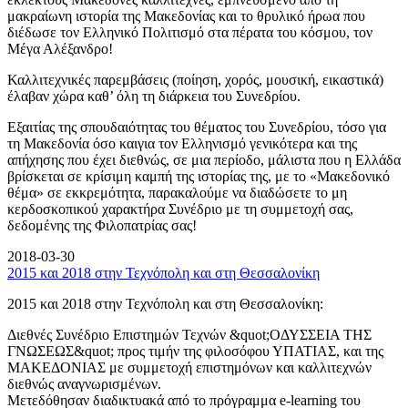
μακραίωνη ιστορία της Μακεδονίας και το θρυλικό ήρωα που
διέδωσε τον Ελληνικό Πολιτισμό στα πέρατα του κόσμου, τον
Μέγα Αλέξανδρο!
Καλλιτεχνικές παρεμβάσεις (ποίηση, χορός, μουσική, εικαστικά)
έλαβαν χώρα καθ’ όλη τη διάρκεια του Συνεδρίου.
Εξαιτίας της σπουδαιότητας του θέματος του Συνεδρίου, τόσο για
τη Μακεδονία όσο καιγια τον Ελληνισμό γενικότερα και της
απήχησης που έχει διεθνώς, σε μια περίοδο, μάλιστα που η Ελλάδα
βρίσκεται σε κρίσιμη καμπή της ιστορίας της, με το «Μακεδονικό
θέμα» σε εκκρεμότητα, παρακαλούμε να διαδώσετε το μη
κερδοσκοπικού χαρακτήρα Συνέδριο με τη συμμετοχή σας,
δεδομένης της Φιλοπατρίας σας!
2018-03-30
2015 και 2018 στην Τεχνόπολη και στη Θεσσαλονίκη
2015 και 2018 στην Τεχνόπολη και στη Θεσσαλονίκη:
Διεθνές Συνέδριο Επιστημών Τεχνών &quot;ΟΔΥΣΣΕΙΑ ΤΗΣ
ΓΝΩΣΕΩΣ&quot; προς τιμήν της φιλοσόφου ΥΠΑΤΙΑΣ, και της
ΜΑΚΕΔΟΝΙΑΣ με συμμετοχή επιστημόνων και καλλιτεχνών
διεθνώς αναγνωρισμένων.
Μετεδόθησαν διαδικτυακά από το πρόγραμμα e-learning του