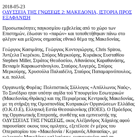
2018-05-23
ΟΔΥΣΣΕΙΑ ΤΗΣ ΓΝΩΣΕΩΣ 2: ΜΑΚΕΔΟΝΙΑ, ΙΣΤΟΡΙΑ ΠΡΟΣ
ΕΞΑΦΑΝΙΣΗ
Προσωπικότητες παγκοσμίου εμβελείας από το χώρο των
Επιστημών, έδωσαν το «παρών» και τοποθετήθηκαν πάνω στο
φλέγον και μείζονος σημασίας εθνικό θέμα της Μακεδονίας.
Γεώργιος Κασιμάτης, Γεώργιος Κοντογιώργης, Chris Spirou,
Άντζελα Γκερέκου, Σπύρος Μερκούρης, Κυριάκος Ευσταθίου
Stephen Miller, Στράτος Θεοδοσίου, Αθανάσιος Καραθανάσης,
Βενιαμίν Καρακωστάνογλου, Σταύρος Λυγερός, Σπύρος
Μερκούρης, Χρυσούλα Παλιαδέλη, Σταύρος Παπαμαρινόπουλος,
κ.α. πολλοί.
Οργανωτής Φορέας: Πολιτιστικός Σύλλογος «Απόλλωνος Ναός»,
Το Συνέδριο ηταν υπότην αιγίδα τού Υπουργείου Εσωτερικών
(Μακεδονίας-Θράκης) και της Περιφέρειας Κεντρικής Μακεδονίας,
με τη στήριξη της Ομοσπονδίας Κυπριακών Οργανώσεων Ελλάδας
(Ο.Κ.Ο.Ε), Ελληνική Εστία Θεσσαλονίκης (ΠΟΕΕ). Ο Πρόεδρος
της Οργανωτικής Επιτροπής, συνθέτης και εμπνευστής της
ΟΔΥΣΣΕΙΑΣ ΤΗΣ ΓΝΩΣΕΩΣ, οκος Αλέξανδρος Χάχαλης αφού
παρουσίασε οκους τους ομιλητες, εξετέλεσε έν μέρος του
Οπερατορίου του «Μακεδονία / Κεραυνός Αθανασίας», με
εκλεκτούς Μακεδόνες καλλιτέχνες, εμπνευσμένο από τη