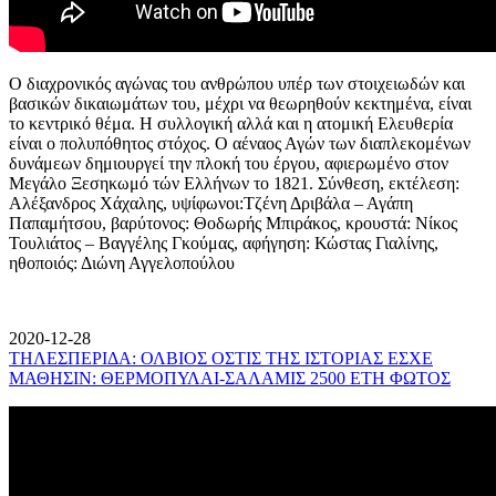
Ο διαχρονικός αγώνας του ανθρώπου υπέρ των στοιχειωδών και
βασικών δικαιωμάτων του, μέχρι να θεωρηθούν κεκτημένα, είναι
το κεντρικό θέμα. Η συλλογική αλλά και η ατομική Ελευθερία
είναι ο πολυπόθητος στόχος. Ο αέναος Αγών των διαπλεκομένων
δυνάμεων δημιουργεί την πλοκή του έργου, αφιερωμένο στον
Μεγάλο Ξεσηκωμό τών Ελλήνων το 1821. Σύνθεση, εκτέλεση:
Αλέξανδρος Χάχαλης, υψίφωνοι:Τζένη Δριβάλα – Αγάπη
Παπαμήτσου, βαρύτονος: Θοδωρής Μπιράκος, κρουστά: Νίκος
Τουλιάτος – Βαγγέλης Γκούμας, αφήγηση: Κώστας Γιαλίνης,
ηθοποιός: Διώνη Αγγελοπούλου
2020-12-28
ΤΗΛΕΣΠΕΡΙΔΑ: ΟΛΒΙΟΣ ΟΣΤΙΣ ΤΗΣ ΙΣΤΟΡΙΑΣ ΕΣΧΕ
ΜΑΘΗΣΙΝ: ΘΕΡΜΟΠΥΛΑΙ-ΣΑΛΑΜΙΣ 2500 ΕΤΗ ΦΩΤΟΣ