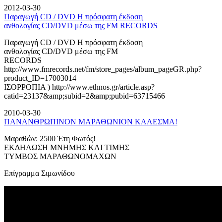
2012-03-30
Παραγωγή CD / DVD Η πρόσφατη έκδοση
ανθολογίας CD/DVD μέσω της FM RECORDS
Παραγωγή CD / DVD Η πρόσφατη έκδοση
ανθολογίας CD/DVD μέσω της FM
RECORDS
http://www.fmrecords.net/fm/store_pages/album_pageGR.php?
product_ID=17003014
ΙΣΟΡΡΟΠΙΑ ) http://www.ethnos.gr/article.asp?
catid=23137&amp;subid=2&amp;pubid=63715466
2010-03-30
ΠΑΝΑΝΘΡΩΠΙΝΟΝ ΜΑΡΑΘΩΝΙΟΝ ΚΑΛΕΣΜΑ!
Μαραθών: 2500 Έτη Φωτός!
ΕΚΔΗΛΩΣΗ ΜΝΗΜΗΣ ΚΑΙ ΤΙΜΗΣ
ΤΥΜΒΟΣ ΜΑΡΑΘΩΝΟΜΑΧΩΝ
Επίγραμμα Σιμωνίδου