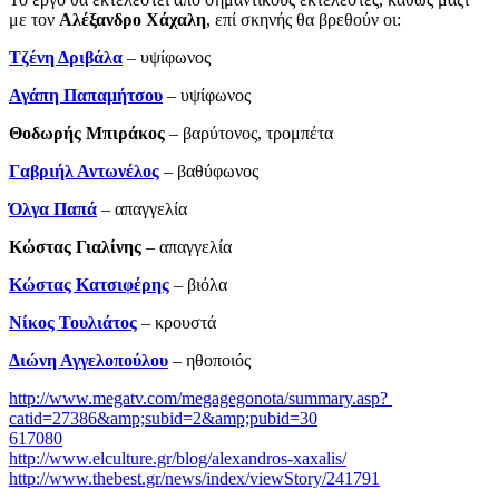
με τον
Αλέξανδρο Χάχαλη
, επί σκηνής θα βρεθούν οι:
Τζένη Δριβάλα
– υψίφωνος
Αγάπη Παπαμήτσου
– υψίφωνος
Θοδωρής Μπιράκος
– βαρύτονος, τρομπέτα
Γαβριήλ Αντωνέλος
– βαθύφωνος
Όλγα Παπά
– απαγγελία
Κώστας Γιαλίνης
­– απαγγελία
Κώστας Κατσιφέρης
– βιόλα
Νίκος Τουλιάτος
– κρουστά
Διώνη Αγγελοπούλου
– ηθοποιός
http://www.megatv.com/megagegonota/summary.asp?
catid=27386&amp;subid=2&amp;pubid=30
617080
http://www.elculture.gr/blog/alexandros-xaxalis/
http://www.thebest.gr/news/index/viewStory/241791