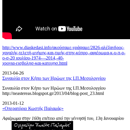
http://www.diaskedasi.info/ακούσαμε-γράψαμε/2826-αλέξανδρος-
χαχαλής-τελετή-
μνήμης-και-τιμής-στην-κύπρο,-αφιέρωμα-κ-υ-π-ρ-
ο-σ-20 ιουλίου-1974-–-2014,-40-
χρονια-εισβολησ-και-κατοχησ.html
2013-04-26
Συναυλία στον Κήπο των Ηρώων της Ι.Π.Μεσολογγίου
Συναυλία στον Κήπο των Ηρώων της Ι.Π.Μεσολογγίου
http://neastereas.blogspot.gr/2013/04/blog-post_23.html
2013-01-12
«Οπερατόριο Κωστής Παλαμάς»
Αφιέρωμα στην 160η επέτειο από την γέννησή του, 13η Ιανουαρίου