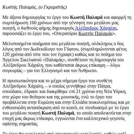
Κωστής Παλαμάς, (ο Γκρεμιστής)
Με άξονα δημιουργίας το έργο του
Κωστή Παλαμά
και αφορμή τη
συμπλήρωση 160 χρόνων από την γέννηση του μεγάλου μας
ποιητή, ο διεθνούς φήμης δημιουργός
Αλέξανδρος Χάχαλης
,
παρουσιάζει το έργο του, «Οπερατόριο
Κωστής Παλαμάς
».
Μελοποιημένα ποιήματα του μεγάλου ποιητή, ολόκληρος ο 6ος
λόγος από τον Δωδεκάλογο του Γύφτου, (συμπληρώνονται φέτος
120 χρόνια από τότε που τον έγραψε) καθώς και το ποίημα του
Άγγελου Σικελιανού «Παλαμάς», συνθέτουν τη δημιουργία του
Αλέξανδρου Χάχαλη, που καθίσταται άκρως επίκαιρη – λόγω
συγκυρίας – για τον Ελληνισμό και τον Άνθρωπο.
Η προσωπικότητα και το μέχρι σήμερα έργο του συνθέτη
Αλέξανδρου Χάχαλη, – ο οποίος γεννήθηκε στην Πάτρα,
σπούδασε, έδρασε και διακρίθηκε επί 21 χρόνια στη Νέα Υόρκη,
στο χώρο του θεάτρου και της μουσικής, ενώ το έργο του
προβάλλεται στην Ευρώπη και στην Ελλάδα ποικιλοτρόπως και με
ενθουσιώδη ανταπόκριση από το κοινό, σε συνδυασμό με το έργο
του μεγάλου ποιητή
Κωστή Παλαμά
, το οποίο αποδεικνύεται στην
εποχή μας άκρως επίκαιρο, εγγυώνται ένα καλλιτεχνικό γεγονός
υψίστης σημασίας.
Το έργο θα εκτελεστεί από σημαντικούς εκτελεστές, καθώς μαζί