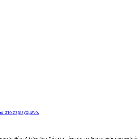
ω στο περιεχόμενο.
ν συνθέτη Αλέξανδρο Χάχαλη, είναι μη κερδοσκοπικός οργανισμός π