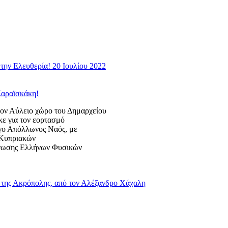
την Ελευθερία! 20 Ιουλίου 2022
Καραϊσκάκη!
 Αύλειο χώρο του Δημαρχείου
κε για τον εορτασμό
ογο Απόλλωνος Ναός, με
ς Κυπριακών
Ένωσης Ελλήνων Φυσικών
της Ακρόπολης, από τον Αλέξανδρο Χάχαλη