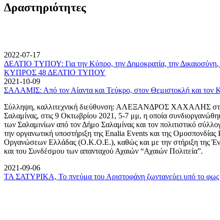
Δραστηριότητες
2022-07-17
ΔΕΛΤΙΟ ΤΥΠΟΥ: Για την Κύπρο, την Δημοκρατία, την Δικαιοσύνη, 
ΚΥΠΡΟΣ 48 ΔΕΛΤΙΟ ΤΥΠΟΥ
2021-10-09
ΣΑΛΑΜΙΣ: Από τον Αίαντα και Τεύκρο, στον Θεμιστοκλή και τον 
Σύλληψη, καλλιτεχνική διεύθυνση: ΑΛΕΞΑΝΔΡΟΣ ΧΑΧΑΛΗΣ στον
Σαλαμίνας, στις 9 Οκτωβρίου 2021, 5-7 μμ, η οποία συνδιοργανώθη
των Σαλαμινίων από τον Δήμο Σαλαμίνας και τον πολιτιστικό σύλλ
την οργανωτική υποστήριξη της Enalia Events και της Ομοσπονδία
Οργανώσεων Ελλάδας (Ο.Κ.Ο.Ε.), καθώς και με την στήριξη της 
και του Συνδέσμου των απανταχού Αχαιών “Αχαιών Πολιτεία”.
2021-09-06
ΤΑ ΣΑΤΥΡΙΚΑ, Το πνεύμα του Αριστοφάνη ζωντανεύει υπό το φως 