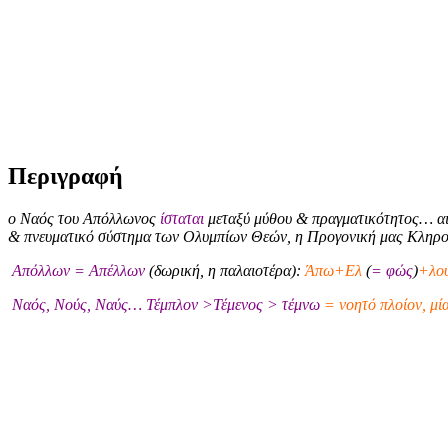
Περιγραφή
ο Ναός του Απόλλωνος
ίσταται
μεταξύ μύθου & πραγματικότητος… αι
& πνευματικό σύστημα των Ολυμπίων Θεών, η Προγονική μας Κληρ
Απόλλων = Απέλλων
(δωρική, η παλαιοτέρα):
Άπω+Ελ
(
= φώς
)
+λού
Ναός, Νούς, Ναύς… Τέμπλον >Τέμενος > τέμνω
= νοητό πλοίον, μί