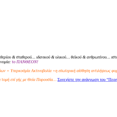
θερίου & σταθερού… ιδανικού & υλικού… θεϊκού & ανθρωπίνου… ιστο
ονομία:
το ΠΑΝΘΕΟΝ!
ων = Υπερκοσμία Ακτινοβολία =η εσωτερική αίσθηση αντιλήψεως φορ
α τομή επί γής με Θεία Παρουσία…
Συνεχίστε την ανάγνωση του
“Περι