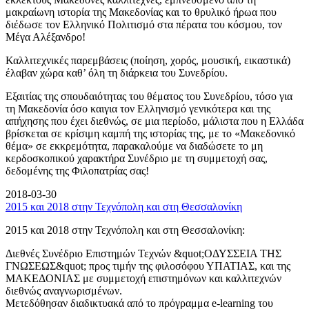
μακραίωνη ιστορία της Μακεδονίας και το θρυλικό ήρωα που
διέδωσε τον Ελληνικό Πολιτισμό στα πέρατα του κόσμου, τον
Μέγα Αλέξανδρο!
Καλλιτεχνικές παρεμβάσεις (ποίηση, χορός, μουσική, εικαστικά)
έλαβαν χώρα καθ’ όλη τη διάρκεια του Συνεδρίου.
Εξαιτίας της σπουδαιότητας του θέματος του Συνεδρίου, τόσο για
τη Μακεδονία όσο καιγια τον Ελληνισμό γενικότερα και της
απήχησης που έχει διεθνώς, σε μια περίοδο, μάλιστα που η Ελλάδα
βρίσκεται σε κρίσιμη καμπή της ιστορίας της, με το «Μακεδονικό
θέμα» σε εκκρεμότητα, παρακαλούμε να διαδώσετε το μη
κερδοσκοπικού χαρακτήρα Συνέδριο με τη συμμετοχή σας,
δεδομένης της Φιλοπατρίας σας!
2018-03-30
2015 και 2018 στην Τεχνόπολη και στη Θεσσαλονίκη
2015 και 2018 στην Τεχνόπολη και στη Θεσσαλονίκη:
Διεθνές Συνέδριο Επιστημών Τεχνών &quot;ΟΔΥΣΣΕΙΑ ΤΗΣ
ΓΝΩΣΕΩΣ&quot; προς τιμήν της φιλοσόφου ΥΠΑΤΙΑΣ, και της
ΜΑΚΕΔΟΝΙΑΣ με συμμετοχή επιστημόνων και καλλιτεχνών
διεθνώς αναγνωρισμένων.
Μετεδόθησαν διαδικτυακά από το πρόγραμμα e-learning του