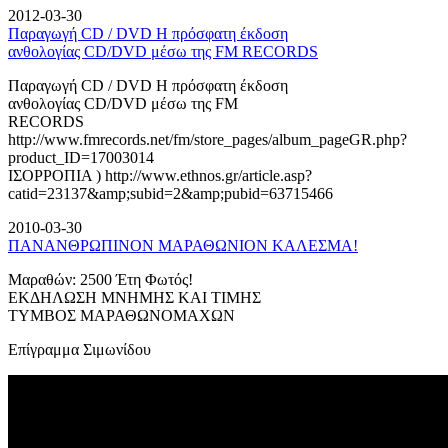
2012-03-30
Παραγωγή CD / DVD Η πρόσφατη έκδοση
ανθολογίας CD/DVD μέσω της FM RECORDS
Παραγωγή CD / DVD Η πρόσφατη έκδοση
ανθολογίας CD/DVD μέσω της FM
RECORDS
http://www.fmrecords.net/fm/store_pages/album_pageGR.php?
product_ID=17003014
ΙΣΟΡΡΟΠΙΑ ) http://www.ethnos.gr/article.asp?
catid=23137&amp;subid=2&amp;pubid=63715466
2010-03-30
ΠΑΝΑΝΘΡΩΠΙΝΟΝ ΜΑΡΑΘΩΝΙΟΝ ΚΑΛΕΣΜΑ!
Μαραθών: 2500 Έτη Φωτός!
ΕΚΔΗΛΩΣΗ ΜΝΗΜΗΣ ΚΑΙ ΤΙΜΗΣ
ΤΥΜΒΟΣ ΜΑΡΑΘΩΝΟΜΑΧΩΝ
Επίγραμμα Σιμωνίδου