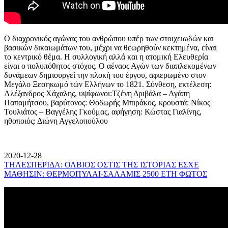
Ο διαχρονικός αγώνας του ανθρώπου υπέρ των στοιχειωδών και
βασικών δικαιωμάτων του, μέχρι να θεωρηθούν κεκτημένα, είναι
το κεντρικό θέμα. Η συλλογική αλλά και η ατομική Ελευθερία
είναι ο πολυπόθητος στόχος. Ο αέναος Αγών των διαπλεκομένων
δυνάμεων δημιουργεί την πλοκή του έργου, αφιερωμένο στον
Μεγάλο Ξεσηκωμό τών Ελλήνων το 1821. Σύνθεση, εκτέλεση:
Αλέξανδρος Χάχαλης, υψίφωνοι:Τζένη Δριβάλα – Αγάπη
Παπαμήτσου, βαρύτονος: Θοδωρής Μπιράκος, κρουστά: Νίκος
Τουλιάτος – Βαγγέλης Γκούμας, αφήγηση: Κώστας Γιαλίνης,
ηθοποιός: Διώνη Αγγελοπούλου
2020-12-28
ΤΗΛΕΣΠΕΡΙΔΑ: ΟΛΒΙΟΣ ΟΣΤΙΣ ΤΗΣ ΙΣΤΟΡΙΑΣ ΕΣΧΕ
ΜΑΘΗΣΙΝ: ΘΕΡΜΟΠΥΛΑΙ-ΣΑΛΑΜΙΣ 2500 ΕΤΗ ΦΩΤΟΣ