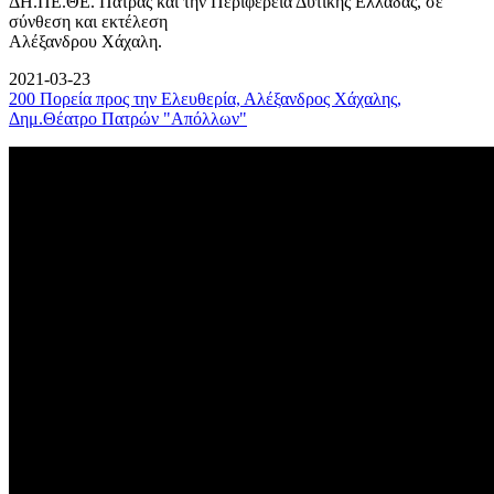
ΔΗ.ΠΕ.ΘΕ. Πάτρας και την Περιφέρεια Δυτικής Ελλάδας, σε
σύνθεση και εκτέλεση
Αλέξανδρου Χάχαλη.
2021-03-23
200 Πορεία προς την Ελευθερία, Αλέξανδρος Χάχαλης,
Δημ.Θέατρο Πατρών "Απόλλων"