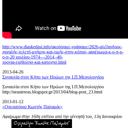
http://www.diaskedasi.info/ακούσαμε-γράψαμε/2826-αλέξανδρος-
χαχαλής-τελετή-
μνήμης-και-τιμής-στην-κύπρο,-αφιέρωμα-κ-υ-π-ρ-
ο-σ-20 ιουλίου-1974-–-2014,-40-
χρονια-εισβολησ-και-κατοχησ.html
2013-04-26
Συναυλία στον Κήπο των Ηρώων της Ι.Π.Μεσολογγίου
Συναυλία στον Κήπο των Ηρώων της Ι.Π.Μεσολογγίου
http://neastereas.blogspot.gr/2013/04/blog-post_23.html
2013-01-12
«Οπερατόριο Κωστής Παλαμάς»
Αφιέρωμα στην 160η επέτειο από την γέννησή του, 13η Ιανουαρίου