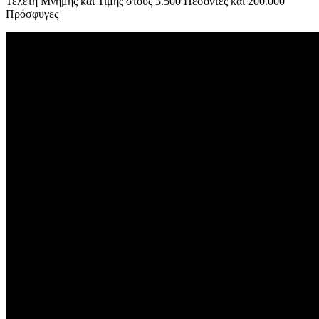
Τελετή Μνήμης και Τιμής στους 3.500 Πεσόντες και 200.000
Πρόσφυγες