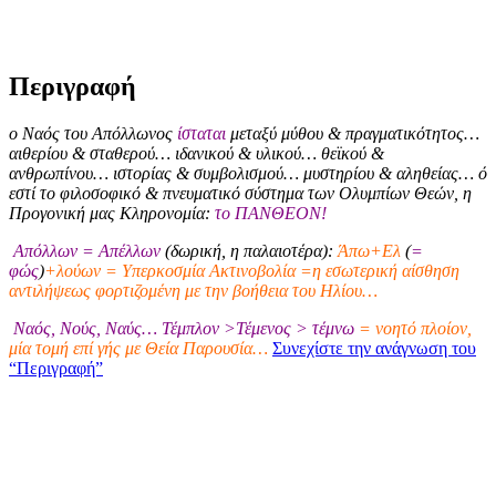
Περιγραφή
ο Ναός του Απόλλωνος
ίσταται
μεταξύ μύθου & πραγματικότητος…
αιθερίου & σταθερού… ιδανικού & υλικού… θεϊκού &
ανθρωπίνου… ιστορίας & συμβολισμού… μυστηρίου & αληθείας… ό
εστί το φιλοσοφικό & πνευματικό σύστημα των Ολυμπίων Θεών, η
Προγονική μας Κληρονομία:
το ΠΑΝΘΕΟΝ!
Απόλλων = Απέλλων
(δωρική, η παλαιοτέρα):
Άπω+Ελ
(
=
φώς
)
+λούων = Υπερκοσμία Ακτινοβολία =η εσωτερική αίσθηση
αντιλήψεως φορτιζομένη με την βοήθεια του Ηλίου…
Ναός, Νούς, Ναύς… Τέμπλον >Τέμενος > τέμνω
= νοητό πλοίον,
μία τομή επί γής με Θεία Παρουσία…
Συνεχίστε την ανάγνωση του
“Περιγραφή”