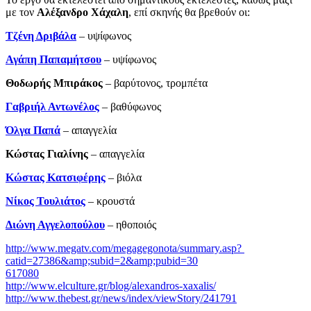
με τον
Αλέξανδρο Χάχαλη
, επί σκηνής θα βρεθούν οι:
Τζένη Δριβάλα
– υψίφωνος
Αγάπη Παπαμήτσου
– υψίφωνος
Θοδωρής Μπιράκος
– βαρύτονος, τρομπέτα
Γαβριήλ Αντωνέλος
– βαθύφωνος
Όλγα Παπά
– απαγγελία
Κώστας Γιαλίνης
­– απαγγελία
Κώστας Κατσιφέρης
– βιόλα
Νίκος Τουλιάτος
– κρουστά
Διώνη Αγγελοπούλου
– ηθοποιός
http://www.megatv.com/megagegonota/summary.asp?
catid=27386&amp;subid=2&amp;pubid=30
617080
http://www.elculture.gr/blog/alexandros-xaxalis/
http://www.thebest.gr/news/index/viewStory/241791