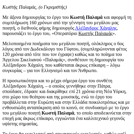
Κωστής Παλαμάς, (ο Γκρεμιστής)
Με άξονα δημιουργίας το έργο του
Κωστή Παλαμά
και αφορμή τη
συμπλήρωση 160 χρόνων από την γέννηση του μεγάλου μας
ποιητή, ο διεθνούς φήμης δημιουργός
Αλέξανδρος Χάχαλης
,
παρουσιάζει το έργο του, «Οπερατόριο
Κωστής Παλαμάς
».
Μελοποιημένα ποιήματα του μεγάλου ποιητή, ολόκληρος ο 6ος
λόγος από τον Δωδεκάλογο του Γύφτου, (συμπληρώνονται φέτος
120 χρόνια από τότε που τον έγραψε) καθώς και το ποίημα του
Άγγελου Σικελιανού «Παλαμάς», συνθέτουν τη δημιουργία του
Αλέξανδρου Χάχαλη, που καθίσταται άκρως επίκαιρη – λόγω
συγκυρίας – για τον Ελληνισμό και τον Άνθρωπο.
Η προσωπικότητα και το μέχρι σήμερα έργο του συνθέτη
Αλέξανδρου Χάχαλη, – ο οποίος γεννήθηκε στην Πάτρα,
σπούδασε, έδρασε και διακρίθηκε επί 21 χρόνια στη Νέα Υόρκη,
στο χώρο του θεάτρου και της μουσικής, ενώ το έργο του
προβάλλεται στην Ευρώπη και στην Ελλάδα ποικιλοτρόπως και με
ενθουσιώδη ανταπόκριση από το κοινό, σε συνδυασμό με το έργο
του μεγάλου ποιητή
Κωστή Παλαμά
, το οποίο αποδεικνύεται στην
εποχή μας άκρως επίκαιρο, εγγυώνται ένα καλλιτεχνικό γεγονός
υψίστης σημασίας.
Το έργο θα εκτελεστεί από σημαντικούς εκτελεστές, καθώς μαζί