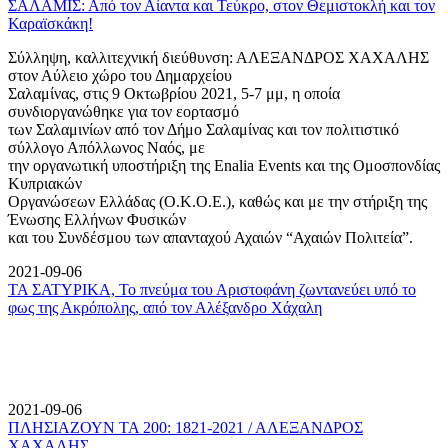
ΣΑΛΑΜΙΣ: Από τον Αίαντα και Τεύκρο, στον Θεμιστοκλή και τον
Καραϊσκάκη!
Σύλληψη, καλλιτεχνική διεύθυνση: ΑΛΕΞΑΝΔΡΟΣ ΧΑΧΑΛΗΣ
στον Αύλειο χώρο του Δημαρχείου
Σαλαμίνας, στις 9 Οκτωβρίου 2021, 5-7 μμ, η οποία
συνδιοργανώθηκε για τον εορτασμό
των Σαλαμινίων από τον Δήμο Σαλαμίνας και τον πολιτιστικό
σύλλογο Απόλλωνος Ναός, με
την οργανωτική υποστήριξη της Enalia Events και της Ομοσπονδίας
Κυπριακών
Οργανώσεων Ελλάδας (Ο.Κ.Ο.Ε.), καθώς και με την στήριξη της
Ένωσης Ελλήνων Φυσικών
και του Συνδέσμου των απανταχού Αχαιών “Αχαιών Πολιτεία”.
2021-09-06
ΤΑ ΣΑΤΥΡΙΚΑ, Το πνεύμα του Αριστοφάνη ζωντανεύει υπό το
φως της Ακρόπολης, από τον Αλέξανδρο Χάχαλη
2021-09-06
ΠΛΗΣΙΑΖΟΥΝ ΤΑ 200: 1821-2021 / ΑΛΕΞΑΝΔΡΟΣ
ΧΑΧΑΛΗΣ