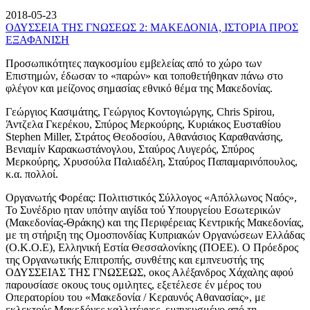
2018-05-23
ΟΔΥΣΣΕΙΑ ΤΗΣ ΓΝΩΣΕΩΣ 2: ΜΑΚΕΔΟΝΙΑ, ΙΣΤΟΡΙΑ ΠΡΟΣ
ΕΞΑΦΑΝΙΣΗ
Προσωπικότητες παγκοσμίου εμβελείας από το χώρο των
Επιστημών, έδωσαν το «παρών» και τοποθετήθηκαν πάνω στο
φλέγον και μείζονος σημασίας εθνικό θέμα της Μακεδονίας.
Γεώργιος Κασιμάτης, Γεώργιος Κοντογιώργης, Chris Spirou,
Άντζελα Γκερέκου, Σπύρος Μερκούρης, Κυριάκος Ευσταθίου
Stephen Miller, Στράτος Θεοδοσίου, Αθανάσιος Καραθανάσης,
Βενιαμίν Καρακωστάνογλου, Σταύρος Λυγερός, Σπύρος
Μερκούρης, Χρυσούλα Παλιαδέλη, Σταύρος Παπαμαρινόπουλος,
κ.α. πολλοί.
Οργανωτής Φορέας: Πολιτιστικός Σύλλογος «Απόλλωνος Ναός»,
Το Συνέδριο ηταν υπότην αιγίδα τού Υπουργείου Εσωτερικών
(Μακεδονίας-Θράκης) και της Περιφέρειας Κεντρικής Μακεδονίας,
με τη στήριξη της Ομοσπονδίας Κυπριακών Οργανώσεων Ελλάδας
(Ο.Κ.Ο.Ε), Ελληνική Εστία Θεσσαλονίκης (ΠΟΕΕ). Ο Πρόεδρος
της Οργανωτικής Επιτροπής, συνθέτης και εμπνευστής της
ΟΔΥΣΣΕΙΑΣ ΤΗΣ ΓΝΩΣΕΩΣ, οκος Αλέξανδρος Χάχαλης αφού
παρουσίασε οκους τους ομιλητες, εξετέλεσε έν μέρος του
Οπερατορίου του «Μακεδονία / Κεραυνός Αθανασίας», με
εκλεκτούς Μακεδόνες καλλιτέχνες, εμπνευσμένο από τη