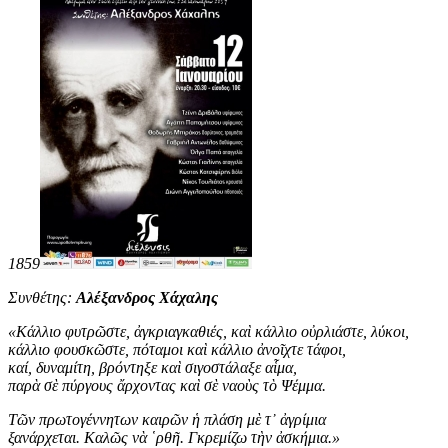
1859
Συνθέτης:
Αλέξανδρος Χάχαλης
«
Κάλλιο φυτρῶστε, ἀγκριαγκαθιές, καὶ κάλλιο οὐρλιάστε, λύκοι,
κάλλιο φουσκῶστε, πόταμοι καὶ κάλλιο ἀνοῖχτε τάφοι,
καί, δυναμίτη, βρόντηξε καὶ σιγοστάλαξε αἷμα,
παρὰ σὲ πύργους ἄρχοντας καὶ σὲ ναοὺς τὸ Ψέμμα.
Τῶν πρωτογέννητων καιρῶν ἡ πλάση μὲ τ᾿ ἀγρίμια
ξανάρχεται. Καλῶς νὰ ῾ρθῆ. Γκρεμίζω τὴν ἀσκήμια
.
»