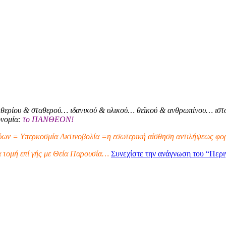
θερίου & σταθερού… ιδανικού & υλικού… θεϊκού & ανθρωπίνου… ιστο
ονομία:
το ΠΑΝΘΕΟΝ!
ων = Υπερκοσμία Ακτινοβολία =η εσωτερική αίσθηση αντιλήψεως φορ
α τομή επί γής με Θεία Παρουσία…
Συνεχίστε την ανάγνωση του
“Περι