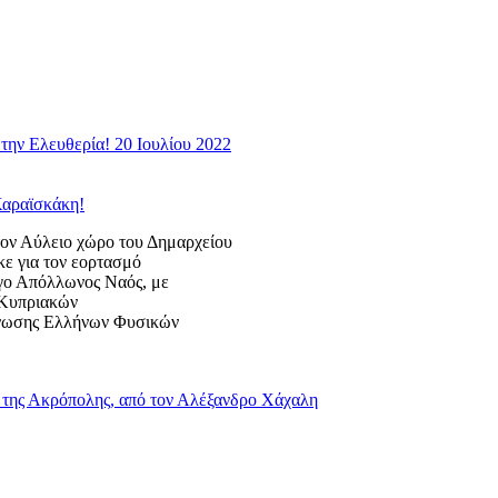
την Ελευθερία! 20 Ιουλίου 2022
Καραϊσκάκη!
 Αύλειο χώρο του Δημαρχείου
κε για τον εορτασμό
ογο Απόλλωνος Ναός, με
ς Κυπριακών
Ένωσης Ελλήνων Φυσικών
της Ακρόπολης, από τον Αλέξανδρο Χάχαλη