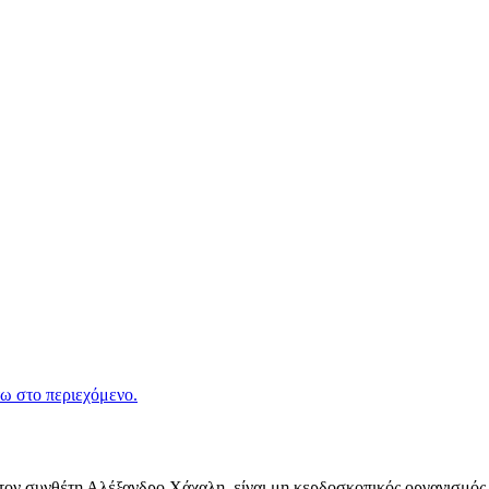
ω στο περιεχόμενο.
ν συνθέτη Αλέξανδρο Χάχαλη, είναι μη κερδοσκοπικός οργανισμός π