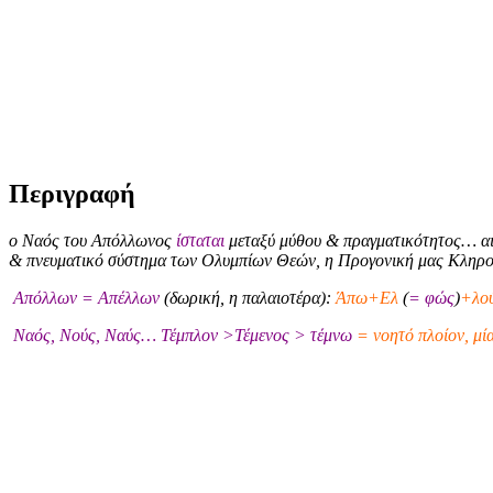
Περιγραφή
ο Ναός του Απόλλωνος
ίσταται
μεταξύ μύθου & πραγματικότητος… αι
& πνευματικό σύστημα των Ολυμπίων Θεών, η Προγονική μας Κληρ
Απόλλων = Απέλλων
(δωρική, η παλαιοτέρα):
Άπω+Ελ
(
= φώς
)
+λού
Ναός, Νούς, Ναύς… Τέμπλον >Τέμενος > τέμνω
= νοητό πλοίον, μί