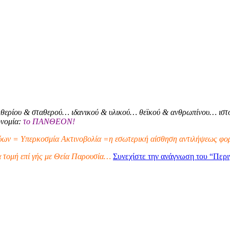
θερίου & σταθερού… ιδανικού & υλικού… θεϊκού & ανθρωπίνου… ιστο
ονομία:
το ΠΑΝΘΕΟΝ!
ων = Υπερκοσμία Ακτινοβολία =η εσωτερική αίσθηση αντιλήψεως φορ
α τομή επί γής με Θεία Παρουσία…
Συνεχίστε την ανάγνωση του
“Περι