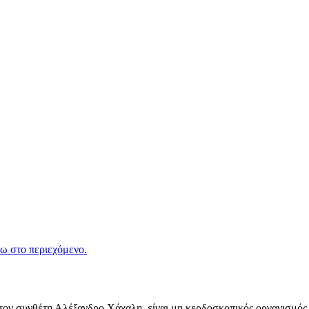
ω στο περιεχόμενο.
ν συνθέτη Αλέξανδρο Χάχαλη, είναι μη κερδοσκοπικός οργανισμός π