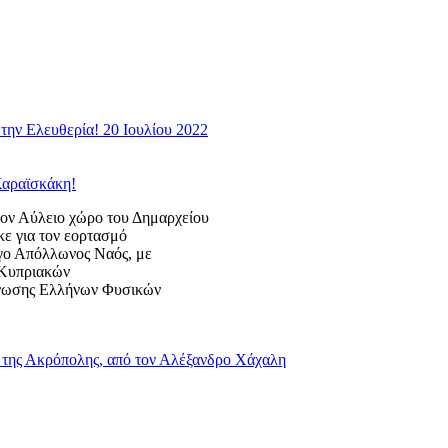
την Ελευθερία! 20 Ιουλίου 2022
Καραϊσκάκη!
 Αύλειο χώρο του Δημαρχείου
κε για τον εορτασμό
ογο Απόλλωνος Ναός, με
ς Κυπριακών
Ένωσης Ελλήνων Φυσικών
της Ακρόπολης, από τον Αλέξανδρο Χάχαλη