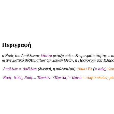
Περιγραφή
ο Ναός του Απόλλωνος
ίσταται
μεταξύ μύθου & πραγματικότητος… αι
& πνευματικό σύστημα των Ολυμπίων Θεών, η Προγονική μας Κληρ
Απόλλων = Απέλλων
(δωρική, η παλαιοτέρα):
Άπω+Ελ
(
= φώς
)
+λού
Ναός, Νούς, Ναύς… Τέμπλον >Τέμενος > τέμνω
= νοητό πλοίον, μί