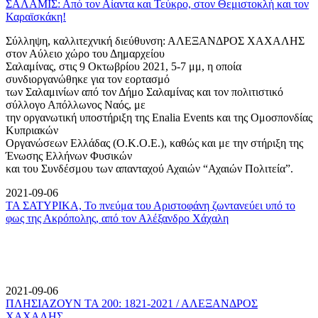
ΣΑΛΑΜΙΣ: Από τον Αίαντα και Τεύκρο, στον Θεμιστοκλή και τον
Καραϊσκάκη!
Σύλληψη, καλλιτεχνική διεύθυνση: ΑΛΕΞΑΝΔΡΟΣ ΧΑΧΑΛΗΣ
στον Αύλειο χώρο του Δημαρχείου
Σαλαμίνας, στις 9 Οκτωβρίου 2021, 5-7 μμ, η οποία
συνδιοργανώθηκε για τον εορτασμό
των Σαλαμινίων από τον Δήμο Σαλαμίνας και τον πολιτιστικό
σύλλογο Απόλλωνος Ναός, με
την οργανωτική υποστήριξη της Enalia Events και της Ομοσπονδίας
Κυπριακών
Οργανώσεων Ελλάδας (Ο.Κ.Ο.Ε.), καθώς και με την στήριξη της
Ένωσης Ελλήνων Φυσικών
και του Συνδέσμου των απανταχού Αχαιών “Αχαιών Πολιτεία”.
2021-09-06
ΤΑ ΣΑΤΥΡΙΚΑ, Το πνεύμα του Αριστοφάνη ζωντανεύει υπό το
φως της Ακρόπολης, από τον Αλέξανδρο Χάχαλη
2021-09-06
ΠΛΗΣΙΑΖΟΥΝ ΤΑ 200: 1821-2021 / ΑΛΕΞΑΝΔΡΟΣ
ΧΑΧΑΛΗΣ