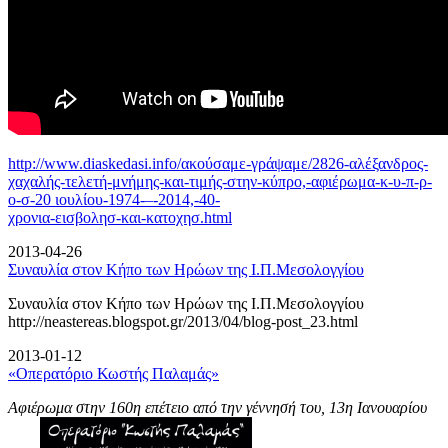
http://www.diaskedasi.info/ακούσαμε-γράψαμε/2826-αλέξανδρος-
χαχαλής-τελετή-
μνήμης-και-τιμής-στην-κύπρο,-αφιέρωμα-κ-υ-π-ρ-
ο-σ-20 ιουλίου-1974-–-2014,-40-
χρονια-εισβολησ-και-κατοχησ.html
2013-04-26
Συναυλία στον Κήπο των Ηρώων της Ι.Π.Μεσολογγίου
Συναυλία στον Κήπο των Ηρώων της Ι.Π.Μεσολογγίου
http://neastereas.blogspot.gr/2013/04/blog-post_23.html
2013-01-12
«Οπερατόριο Κωστής Παλαμάς»
Αφιέρωμα στην 160η επέτειο από την γέννησή του, 13η Ιανουαρίου