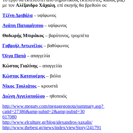
με τον
Αλέξανδρο Χάχαλη
, επί σκηνής θα βρεθούν οι:
Τζένη Δριβάλα
– υψίφωνος
Αγάπη Παπαμήτσου
– υψίφωνος
Θοδωρής Μπιράκος
– βαρύτονος, τρομπέτα
Γαβριήλ Αντωνέλος
– βαθύφωνος
Όλγα Παπά
– απαγγελία
Κώστας Γιαλίνης
­– απαγγελία
Κώστας Κατσιφέρης
– βιόλα
Νίκος Τουλιάτος
– κρουστά
Διώνη Αγγελοπούλου
– ηθοποιός
http://www.megatv.com/megagegonota/summary.asp?
catid=27386&amp;subid=2&amp;pubid=30
617080
http://www.elculture.gr/blog/alexandros-xaxalis/
http://www.thebest.gr/news/index/viewStory/241791