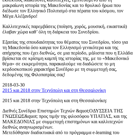
μακραίωνη ιστορία της Μακεδονίας και το θρυλικό ήρωα που
διέδωσε τον Ελληνικό Πολιτισμό στα πέρατα του κόσμου, τον
Μέγα Αλέξανδρο!
Καλλιτεχνικές παρεμβάσεις (ποίηση, χορός, μουσική, εικαστικά)
έλαβαν χώρα καθ’ όλη τη διάρκεια του Συνεδρίου.
Εξαιτίας της σπουδαιότητας του θέματος του Συνεδρίου, τόσο για
τη Μακεδονία όσο καιγια τον Ελληνισμό γενικότερα και της
απήχησης που έχει διεθνώς, σε μια περίοδο, μάλιστα που η Ελλάδα
βρίσκεται σε κρίσιμη καμπή της ιστορίας της, με το «Μακεδονικό
θέμα» σε εκκρεμότητα, παρακαλούμε να διαδώσετε το μη
κερδοσκοπικού χαρακτήρα Συνέδριο με τη συμμετοχή σας,
δεδομένης της Φιλοπατρίας σας!
2018-03-30
2015 και 2018 στην Τεχνόπολη και στη Θεσσαλονίκη
2015 και 2018 στην Τεχνόπολη και στη Θεσσαλονίκη:
Διεθνές Συνέδριο Επιστημών Τεχνών &quot;ΟΔΥΣΣΕΙΑ ΤΗΣ
ΓΝΩΣΕΩΣ&quot; προς τιμήν της φιλοσόφου ΥΠΑΤΙΑΣ, και της
ΜΑΚΕΔΟΝΙΑΣ με συμμετοχή επιστημόνων και καλλιτεχνών
διεθνώς αναγνωρισμένων.
Μετεδόθησαν διαδικτυακά από το πρόγραμμα e-learning του