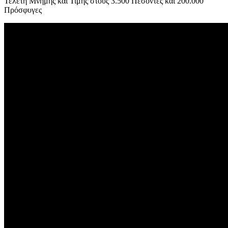
Τελετή Μνήμης και Τιμής στους 3.500 Πεσόντες και 200.000
Πρόσφυγες