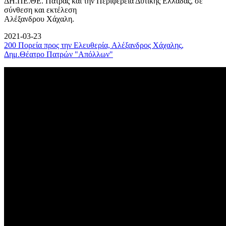
ΔΗ.ΠΕ.ΘΕ. Πάτρας και την Περιφέρεια Δυτικής Ελλάδας, σε
σύνθεση και εκτέλεση
Αλέξανδρου Χάχαλη.
2021-03-23
200 Πορεία προς την Ελευθερία, Αλέξανδρος Χάχαλης,
Δημ.Θέατρο Πατρών "Απόλλων"