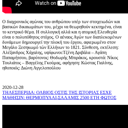
Ο διαχρονικός αγώνας του ανθρώπου υπέρ των στοιχειωδών και
βασικών δικαιωμάτων του, μέχρι να θεωρηθούν κεκτημένα, είναι
το κεντρικό θέμα. Η συλλογική αλλά και η ατομική Ελευθερία
είναι ο πολυπόθητος στόχος. Ο αέναος Αγών των διαπλεκομένων
δυνάμεων δημιουργεί την πλοκή του έργου, αφιερωμένο στον
Μεγάλο Ξεσηκωμό τών Ελλήνων το 1821. Σύνθεση, εκτέλεση:
Αλέξανδρος Χάχαλης, υψίφωνοι:Τζένη Δριβάλα – Αγάπη
Παπαμήτσου, βαρύτονος: Θοδωρής Μπιράκος, κρουστά: Νίκος
Τουλιάτος – Βαγγέλης Γκούμας, αφήγηση: Κώστας Γιαλίνης,
ηθοποιός: Διώνη Αγγελοπούλου
2020-12-28
ΤΗΛΕΣΠΕΡΙΔΑ: ΟΛΒΙΟΣ ΟΣΤΙΣ ΤΗΣ ΙΣΤΟΡΙΑΣ ΕΣΧΕ
ΜΑΘΗΣΙΝ: ΘΕΡΜΟΠΥΛΑΙ-ΣΑΛΑΜΙΣ 2500 ΕΤΗ ΦΩΤΟΣ