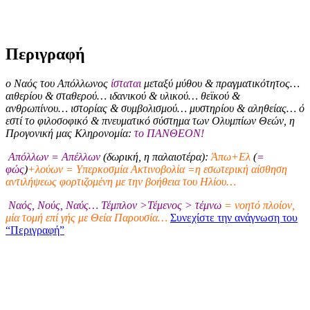
Περιγραφή
ο Ναός του Απόλλωνος
ίσταται
μεταξύ μύθου & πραγματικότητος…
αιθερίου & σταθερού… ιδανικού & υλικού… θεϊκού &
ανθρωπίνου… ιστορίας & συμβολισμού… μυστηρίου & αληθείας… ό
εστί το φιλοσοφικό & πνευματικό σύστημα των Ολυμπίων Θεών, η
Προγονική μας Κληρονομία:
το ΠΑΝΘΕΟΝ!
Απόλλων = Απέλλων
(δωρική, η παλαιοτέρα):
Άπω+Ελ
(
=
φώς
)
+λούων = Υπερκοσμία Ακτινοβολία =η εσωτερική αίσθηση
αντιλήψεως φορτιζομένη με την βοήθεια του Ηλίου…
Ναός, Νούς, Ναύς… Τέμπλον >Τέμενος > τέμνω
= νοητό πλοίον,
μία τομή επί γής με Θεία Παρουσία…
Συνεχίστε την ανάγνωση του
“Περιγραφή”