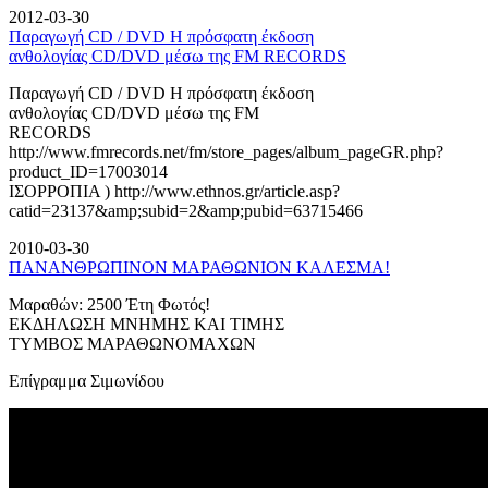
2012-03-30
Παραγωγή CD / DVD Η πρόσφατη έκδοση
ανθολογίας CD/DVD μέσω της FM RECORDS
Παραγωγή CD / DVD Η πρόσφατη έκδοση
ανθολογίας CD/DVD μέσω της FM
RECORDS
http://www.fmrecords.net/fm/store_pages/album_pageGR.php?
product_ID=17003014
ΙΣΟΡΡΟΠΙΑ ) http://www.ethnos.gr/article.asp?
catid=23137&amp;subid=2&amp;pubid=63715466
2010-03-30
ΠΑΝΑΝΘΡΩΠΙΝΟΝ ΜΑΡΑΘΩΝΙΟΝ ΚΑΛΕΣΜΑ!
Μαραθών: 2500 Έτη Φωτός!
ΕΚΔΗΛΩΣΗ ΜΝΗΜΗΣ ΚΑΙ ΤΙΜΗΣ
ΤΥΜΒΟΣ ΜΑΡΑΘΩΝΟΜΑΧΩΝ
Επίγραμμα Σιμωνίδου