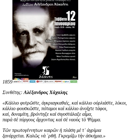
1859
Συνθέτης:
Αλέξανδρος Χάχαλης
«
Κάλλιο φυτρῶστε, ἀγκριαγκαθιές, καὶ κάλλιο οὐρλιάστε, λύκοι,
κάλλιο φουσκῶστε, πόταμοι καὶ κάλλιο ἀνοῖχτε τάφοι,
καί, δυναμίτη, βρόντηξε καὶ σιγοστάλαξε αἷμα,
παρὰ σὲ πύργους ἄρχοντας καὶ σὲ ναοὺς τὸ Ψέμμα.
Τῶν πρωτογέννητων καιρῶν ἡ πλάση μὲ τ᾿ ἀγρίμια
ξανάρχεται. Καλῶς νὰ ῾ρθῆ. Γκρεμίζω τὴν ἀσκήμια
.
»