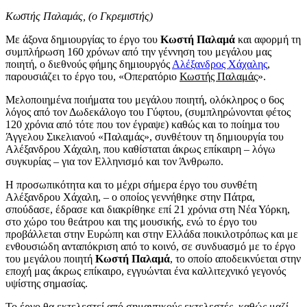
Κωστής Παλαμάς, (ο Γκρεμιστής)
Με άξονα δημιουργίας το έργο του
Κωστή Παλαμά
και αφορμή τη
συμπλήρωση 160 χρόνων από την γέννηση του μεγάλου μας
ποιητή, ο διεθνούς φήμης δημιουργός
Αλέξανδρος Χάχαλης
,
παρουσιάζει το έργο του, «Οπερατόριο
Κωστής Παλαμάς
».
Μελοποιημένα ποιήματα του μεγάλου ποιητή, ολόκληρος ο 6ος
λόγος από τον Δωδεκάλογο του Γύφτου, (συμπληρώνονται φέτος
120 χρόνια από τότε που τον έγραψε) καθώς και το ποίημα του
Άγγελου Σικελιανού «Παλαμάς», συνθέτουν τη δημιουργία του
Αλέξανδρου Χάχαλη, που καθίσταται άκρως επίκαιρη – λόγω
συγκυρίας – για τον Ελληνισμό και τον Άνθρωπο.
Η προσωπικότητα και το μέχρι σήμερα έργο του συνθέτη
Αλέξανδρου Χάχαλη, – ο οποίος γεννήθηκε στην Πάτρα,
σπούδασε, έδρασε και διακρίθηκε επί 21 χρόνια στη Νέα Υόρκη,
στο χώρο του θεάτρου και της μουσικής, ενώ το έργο του
προβάλλεται στην Ευρώπη και στην Ελλάδα ποικιλοτρόπως και με
ενθουσιώδη ανταπόκριση από το κοινό, σε συνδυασμό με το έργο
του μεγάλου ποιητή
Κωστή Παλαμά
, το οποίο αποδεικνύεται στην
εποχή μας άκρως επίκαιρο, εγγυώνται ένα καλλιτεχνικό γεγονός
υψίστης σημασίας.
Το έργο θα εκτελεστεί από σημαντικούς εκτελεστές, καθώς μαζί