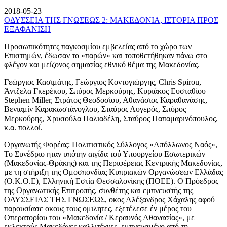
2018-05-23
ΟΔΥΣΣΕΙΑ ΤΗΣ ΓΝΩΣΕΩΣ 2: ΜΑΚΕΔΟΝΙΑ, ΙΣΤΟΡΙΑ ΠΡΟΣ
ΕΞΑΦΑΝΙΣΗ
Προσωπικότητες παγκοσμίου εμβελείας από το χώρο των
Επιστημών, έδωσαν το «παρών» και τοποθετήθηκαν πάνω στο
φλέγον και μείζονος σημασίας εθνικό θέμα της Μακεδονίας.
Γεώργιος Κασιμάτης, Γεώργιος Κοντογιώργης, Chris Spirou,
Άντζελα Γκερέκου, Σπύρος Μερκούρης, Κυριάκος Ευσταθίου
Stephen Miller, Στράτος Θεοδοσίου, Αθανάσιος Καραθανάσης,
Βενιαμίν Καρακωστάνογλου, Σταύρος Λυγερός, Σπύρος
Μερκούρης, Χρυσούλα Παλιαδέλη, Σταύρος Παπαμαρινόπουλος,
κ.α. πολλοί.
Οργανωτής Φορέας: Πολιτιστικός Σύλλογος «Απόλλωνος Ναός»,
Το Συνέδριο ηταν υπότην αιγίδα τού Υπουργείου Εσωτερικών
(Μακεδονίας-Θράκης) και της Περιφέρειας Κεντρικής Μακεδονίας,
με τη στήριξη της Ομοσπονδίας Κυπριακών Οργανώσεων Ελλάδας
(Ο.Κ.Ο.Ε), Ελληνική Εστία Θεσσαλονίκης (ΠΟΕΕ). Ο Πρόεδρος
της Οργανωτικής Επιτροπής, συνθέτης και εμπνευστής της
ΟΔΥΣΣΕΙΑΣ ΤΗΣ ΓΝΩΣΕΩΣ, οκος Αλέξανδρος Χάχαλης αφού
παρουσίασε οκους τους ομιλητες, εξετέλεσε έν μέρος του
Οπερατορίου του «Μακεδονία / Κεραυνός Αθανασίας», με
εκλεκτούς Μακεδόνες καλλιτέχνες, εμπνευσμένο από τη