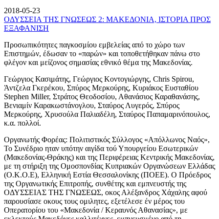
2018-05-23
ΟΔΥΣΣΕΙΑ ΤΗΣ ΓΝΩΣΕΩΣ 2: ΜΑΚΕΔΟΝΙΑ, ΙΣΤΟΡΙΑ ΠΡΟΣ
ΕΞΑΦΑΝΙΣΗ
Προσωπικότητες παγκοσμίου εμβελείας από το χώρο των
Επιστημών, έδωσαν το «παρών» και τοποθετήθηκαν πάνω στο
φλέγον και μείζονος σημασίας εθνικό θέμα της Μακεδονίας.
Γεώργιος Κασιμάτης, Γεώργιος Κοντογιώργης, Chris Spirou,
Άντζελα Γκερέκου, Σπύρος Μερκούρης, Κυριάκος Ευσταθίου
Stephen Miller, Στράτος Θεοδοσίου, Αθανάσιος Καραθανάσης,
Βενιαμίν Καρακωστάνογλου, Σταύρος Λυγερός, Σπύρος
Μερκούρης, Χρυσούλα Παλιαδέλη, Σταύρος Παπαμαρινόπουλος,
κ.α. πολλοί.
Οργανωτής Φορέας: Πολιτιστικός Σύλλογος «Απόλλωνος Ναός»,
Το Συνέδριο ηταν υπότην αιγίδα τού Υπουργείου Εσωτερικών
(Μακεδονίας-Θράκης) και της Περιφέρειας Κεντρικής Μακεδονίας,
με τη στήριξη της Ομοσπονδίας Κυπριακών Οργανώσεων Ελλάδας
(Ο.Κ.Ο.Ε), Ελληνική Εστία Θεσσαλονίκης (ΠΟΕΕ). Ο Πρόεδρος
της Οργανωτικής Επιτροπής, συνθέτης και εμπνευστής της
ΟΔΥΣΣΕΙΑΣ ΤΗΣ ΓΝΩΣΕΩΣ, οκος Αλέξανδρος Χάχαλης αφού
παρουσίασε οκους τους ομιλητες, εξετέλεσε έν μέρος του
Οπερατορίου του «Μακεδονία / Κεραυνός Αθανασίας», με
εκλεκτούς Μακεδόνες καλλιτέχνες, εμπνευσμένο από τη