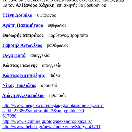
με τον
Αλέξανδρο Χάχαλη
, επί σκηνής θα βρεθούν οι:
Τζένη Δριβάλα
– υψίφωνος
Αγάπη Παπαμήτσου
– υψίφωνος
Θοδωρής Μπιράκος
– βαρύτονος, τρομπέτα
Γαβριήλ Αντωνέλος
– βαθύφωνος
Όλγα Παπά
– απαγγελία
Κώστας Γιαλίνης
­– απαγγελία
Κώστας Κατσιφέρης
– βιόλα
Νίκος Τουλιάτος
– κρουστά
Διώνη Αγγελοπούλου
– ηθοποιός
http://www.megatv.com/megagegonota/summary.asp?
catid=27386&amp;subid=2&amp;pubid=30
617080
http://www.elculture.gr/blog/alexandros-xaxalis/
http://www.thebest.gr/news/index/viewStory/241791