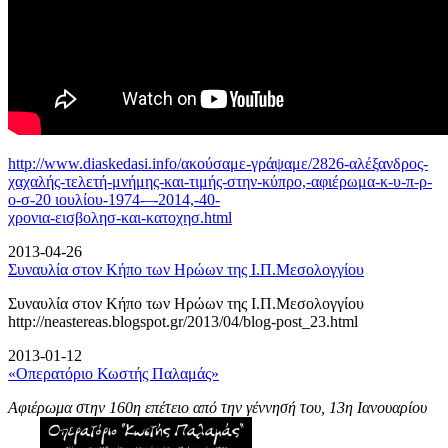
http://www.diaskedasi.info/ακούσαμε-γράψαμε/2826-αλέξανδρος-
χαχαλής-τελετή-
μνήμης-και-τιμής-στην-κύπρο,-αφιέρωμα-κ-υ-π-ρ-
ο-σ-20 ιουλίου-1974-–-2014,-40-
χρονια-εισβολησ-και-κατοχησ.html
2013-04-26
Συναυλία στον Κήπο των Ηρώων της Ι.Π.Μεσολογγίου
Συναυλία στον Κήπο των Ηρώων της Ι.Π.Μεσολογγίου
http://neastereas.blogspot.gr/2013/04/blog-post_23.html
2013-01-12
«Οπερατόριο Κωστής Παλαμάς»
Αφιέρωμα στην 160η επέτειο από την γέννησή του, 13η Ιανουαρίου