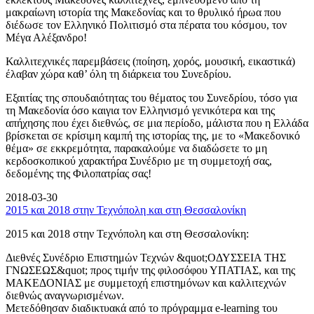
μακραίωνη ιστορία της Μακεδονίας και το θρυλικό ήρωα που
διέδωσε τον Ελληνικό Πολιτισμό στα πέρατα του κόσμου, τον
Μέγα Αλέξανδρο!
Καλλιτεχνικές παρεμβάσεις (ποίηση, χορός, μουσική, εικαστικά)
έλαβαν χώρα καθ’ όλη τη διάρκεια του Συνεδρίου.
Εξαιτίας της σπουδαιότητας του θέματος του Συνεδρίου, τόσο για
τη Μακεδονία όσο καιγια τον Ελληνισμό γενικότερα και της
απήχησης που έχει διεθνώς, σε μια περίοδο, μάλιστα που η Ελλάδα
βρίσκεται σε κρίσιμη καμπή της ιστορίας της, με το «Μακεδονικό
θέμα» σε εκκρεμότητα, παρακαλούμε να διαδώσετε το μη
κερδοσκοπικού χαρακτήρα Συνέδριο με τη συμμετοχή σας,
δεδομένης της Φιλοπατρίας σας!
2018-03-30
2015 και 2018 στην Τεχνόπολη και στη Θεσσαλονίκη
2015 και 2018 στην Τεχνόπολη και στη Θεσσαλονίκη:
Διεθνές Συνέδριο Επιστημών Τεχνών &quot;ΟΔΥΣΣΕΙΑ ΤΗΣ
ΓΝΩΣΕΩΣ&quot; προς τιμήν της φιλοσόφου ΥΠΑΤΙΑΣ, και της
ΜΑΚΕΔΟΝΙΑΣ με συμμετοχή επιστημόνων και καλλιτεχνών
διεθνώς αναγνωρισμένων.
Μετεδόθησαν διαδικτυακά από το πρόγραμμα e-learning του