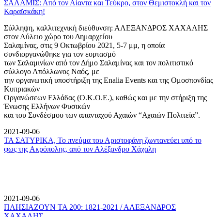
ΣΑΛΑΜΙΣ: Από τον Αίαντα και Τεύκρο, στον Θεμιστοκλή και τον
Καραϊσκάκη!
Σύλληψη, καλλιτεχνική διεύθυνση: ΑΛΕΞΑΝΔΡΟΣ ΧΑΧΑΛΗΣ
στον Αύλειο χώρο του Δημαρχείου
Σαλαμίνας, στις 9 Οκτωβρίου 2021, 5-7 μμ, η οποία
συνδιοργανώθηκε για τον εορτασμό
των Σαλαμινίων από τον Δήμο Σαλαμίνας και τον πολιτιστικό
σύλλογο Απόλλωνος Ναός, με
την οργανωτική υποστήριξη της Enalia Events και της Ομοσπονδίας
Κυπριακών
Οργανώσεων Ελλάδας (Ο.Κ.Ο.Ε.), καθώς και με την στήριξη της
Ένωσης Ελλήνων Φυσικών
και του Συνδέσμου των απανταχού Αχαιών “Αχαιών Πολιτεία”.
2021-09-06
ΤΑ ΣΑΤΥΡΙΚΑ, Το πνεύμα του Αριστοφάνη ζωντανεύει υπό το
φως της Ακρόπολης, από τον Αλέξανδρο Χάχαλη
2021-09-06
ΠΛΗΣΙΑΖΟΥΝ ΤΑ 200: 1821-2021 / ΑΛΕΞΑΝΔΡΟΣ
ΧΑΧΑΛΗΣ