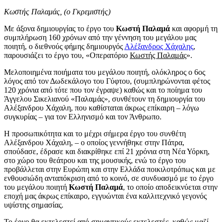
Κωστής Παλαμάς, (ο Γκρεμιστής)
Με άξονα δημιουργίας το έργο του
Κωστή Παλαμά
και αφορμή τη
συμπλήρωση 160 χρόνων από την γέννηση του μεγάλου μας
ποιητή, ο διεθνούς φήμης δημιουργός
Αλέξανδρος Χάχαλης
,
παρουσιάζει το έργο του, «Οπερατόριο
Κωστής Παλαμάς
».
Μελοποιημένα ποιήματα του μεγάλου ποιητή, ολόκληρος ο 6ος
λόγος από τον Δωδεκάλογο του Γύφτου, (συμπληρώνονται φέτος
120 χρόνια από τότε που τον έγραψε) καθώς και το ποίημα του
Άγγελου Σικελιανού «Παλαμάς», συνθέτουν τη δημιουργία του
Αλέξανδρου Χάχαλη, που καθίσταται άκρως επίκαιρη – λόγω
συγκυρίας – για τον Ελληνισμό και τον Άνθρωπο.
Η προσωπικότητα και το μέχρι σήμερα έργο του συνθέτη
Αλέξανδρου Χάχαλη, – ο οποίος γεννήθηκε στην Πάτρα,
σπούδασε, έδρασε και διακρίθηκε επί 21 χρόνια στη Νέα Υόρκη,
στο χώρο του θεάτρου και της μουσικής, ενώ το έργο του
προβάλλεται στην Ευρώπη και στην Ελλάδα ποικιλοτρόπως και με
ενθουσιώδη ανταπόκριση από το κοινό, σε συνδυασμό με το έργο
του μεγάλου ποιητή
Κωστή Παλαμά
, το οποίο αποδεικνύεται στην
εποχή μας άκρως επίκαιρο, εγγυώνται ένα καλλιτεχνικό γεγονός
υψίστης σημασίας.
Το έργο θα εκτελεστεί από σημαντικούς εκτελεστές, καθώς μαζί