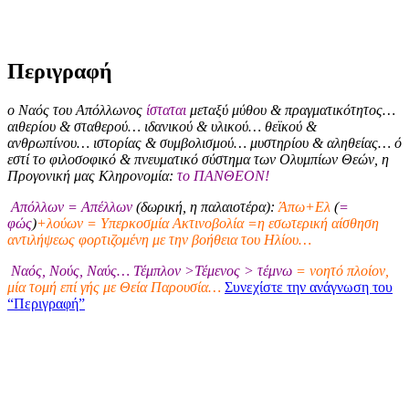
Περιγραφή
ο Ναός του Απόλλωνος
ίσταται
μεταξύ μύθου & πραγματικότητος…
αιθερίου & σταθερού… ιδανικού & υλικού… θεϊκού &
ανθρωπίνου… ιστορίας & συμβολισμού… μυστηρίου & αληθείας… ό
εστί το φιλοσοφικό & πνευματικό σύστημα των Ολυμπίων Θεών, η
Προγονική μας Κληρονομία:
το ΠΑΝΘΕΟΝ!
Απόλλων = Απέλλων
(δωρική, η παλαιοτέρα):
Άπω+Ελ
(
=
φώς
)
+λούων = Υπερκοσμία Ακτινοβολία =η εσωτερική αίσθηση
αντιλήψεως φορτιζομένη με την βοήθεια του Ηλίου…
Ναός, Νούς, Ναύς… Τέμπλον >Τέμενος > τέμνω
= νοητό πλοίον,
μία τομή επί γής με Θεία Παρουσία…
Συνεχίστε την ανάγνωση του
“Περιγραφή”