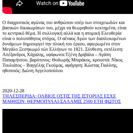
Ο διαχρονικός αγώνας του ανθρώπου υπέρ των στοιχειωδών και
βασικών δικαιωμάτων του, μέχρι να θεωρηθούν κεκτημένα, είναι
το κεντρικό θέμα. Η συλλογική αλλά και η ατομική Ελευθερία
είναι ο πολυπόθητος στόχος. Ο αέναος Αγών των διαπλεκομένων
δυνάμεων δημιουργεί την πλοκή του έργου, αφιερωμένο στον
Μεγάλο Ξεσηκωμό τών Ελλήνων το 1821. Σύνθεση, εκτέλεση:
Αλέξανδρος Χάχαλης, υψίφωνοι:Τζένη Δριβάλα – Αγάπη
Παπαμήτσου, βαρύτονος: Θοδωρής Μπιράκος, κρουστά: Νίκος
Τουλιάτος – Βαγγέλης Γκούμας, αφήγηση: Κώστας Γιαλίνης,
ηθοποιός: Διώνη Αγγελοπούλου
2020-12-28
ΤΗΛΕΣΠΕΡΙΔΑ: ΟΛΒΙΟΣ ΟΣΤΙΣ ΤΗΣ ΙΣΤΟΡΙΑΣ ΕΣΧΕ
ΜΑΘΗΣΙΝ: ΘΕΡΜΟΠΥΛΑΙ-ΣΑΛΑΜΙΣ 2500 ΕΤΗ ΦΩΤΟΣ