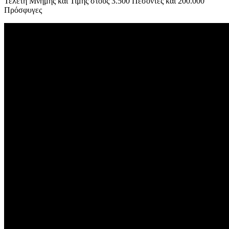
Τελετή Μνήμης και Τιμής στους 3.500 Πεσόντες και 200.000
Πρόσφυγες