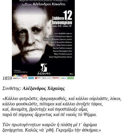
1859
Συνθέτης:
Αλέξανδρος Χάχαλης
«
Κάλλιο φυτρῶστε, ἀγκριαγκαθιές, καὶ κάλλιο οὐρλιάστε, λύκοι,
κάλλιο φουσκῶστε, πόταμοι καὶ κάλλιο ἀνοῖχτε τάφοι,
καί, δυναμίτη, βρόντηξε καὶ σιγοστάλαξε αἷμα,
παρὰ σὲ πύργους ἄρχοντας καὶ σὲ ναοὺς τὸ Ψέμμα.
Τῶν πρωτογέννητων καιρῶν ἡ πλάση μὲ τ᾿ ἀγρίμια
ξανάρχεται. Καλῶς νὰ ῾ρθῆ. Γκρεμίζω τὴν ἀσκήμια
.
»