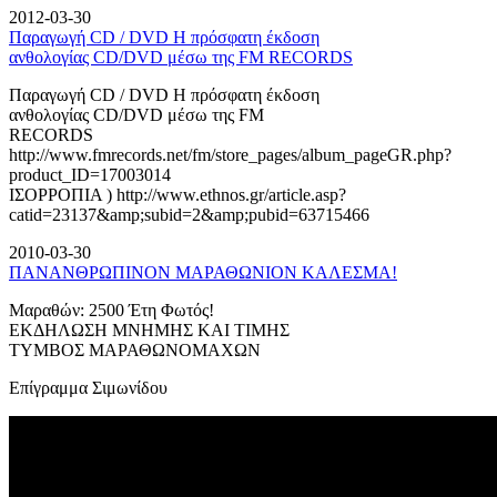
2012-03-30
Παραγωγή CD / DVD Η πρόσφατη έκδοση
ανθολογίας CD/DVD μέσω της FM RECORDS
Παραγωγή CD / DVD Η πρόσφατη έκδοση
ανθολογίας CD/DVD μέσω της FM
RECORDS
http://www.fmrecords.net/fm/store_pages/album_pageGR.php?
product_ID=17003014
ΙΣΟΡΡΟΠΙΑ ) http://www.ethnos.gr/article.asp?
catid=23137&amp;subid=2&amp;pubid=63715466
2010-03-30
ΠΑΝΑΝΘΡΩΠΙΝΟΝ ΜΑΡΑΘΩΝΙΟΝ ΚΑΛΕΣΜΑ!
Μαραθών: 2500 Έτη Φωτός!
ΕΚΔΗΛΩΣΗ ΜΝΗΜΗΣ ΚΑΙ ΤΙΜΗΣ
ΤΥΜΒΟΣ ΜΑΡΑΘΩΝΟΜΑΧΩΝ
Επίγραμμα Σιμωνίδου