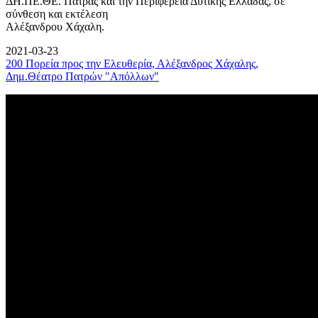
ΔΗ.ΠΕ.ΘΕ. Πάτρας και την Περιφέρεια Δυτικής Ελλάδας, σε
σύνθεση και εκτέλεση
Αλέξανδρου Χάχαλη.
2021-03-23
200 Πορεία προς την Ελευθερία, Αλέξανδρος Χάχαλης,
Δημ.Θέατρο Πατρών "Απόλλων"