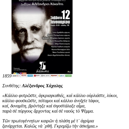
1859
Συνθέτης:
Αλέξανδρος Χάχαλης
«
Κάλλιο φυτρῶστε, ἀγκριαγκαθιές, καὶ κάλλιο οὐρλιάστε, λύκοι,
κάλλιο φουσκῶστε, πόταμοι καὶ κάλλιο ἀνοῖχτε τάφοι,
καί, δυναμίτη, βρόντηξε καὶ σιγοστάλαξε αἷμα,
παρὰ σὲ πύργους ἄρχοντας καὶ σὲ ναοὺς τὸ Ψέμμα.
Τῶν πρωτογέννητων καιρῶν ἡ πλάση μὲ τ᾿ ἀγρίμια
ξανάρχεται. Καλῶς νὰ ῾ρθῆ. Γκρεμίζω τὴν ἀσκήμια
.
»