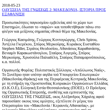
2018-05-23
ΟΔΥΣΣΕΙΑ ΤΗΣ ΓΝΩΣΕΩΣ 2: ΜΑΚΕΔΟΝΙΑ, ΙΣΤΟΡΙΑ ΠΡΟΣ
ΕΞΑΦΑΝΙΣΗ
Προσωπικότητες παγκοσμίου εμβελείας από το χώρο των
Επιστημών, έδωσαν το «παρών» και τοποθετήθηκαν πάνω στο
φλέγον και μείζονος σημασίας εθνικό θέμα της Μακεδονίας.
Γεώργιος Κασιμάτης, Γεώργιος Κοντογιώργης, Chris Spirou,
Άντζελα Γκερέκου, Σπύρος Μερκούρης, Κυριάκος Ευσταθίου
Stephen Miller, Στράτος Θεοδοσίου, Αθανάσιος Καραθανάσης,
Βενιαμίν Καρακωστάνογλου, Σταύρος Λυγερός, Σπύρος
Μερκούρης, Χρυσούλα Παλιαδέλη, Σταύρος Παπαμαρινόπουλος,
κ.α. πολλοί.
Οργανωτής Φορέας: Πολιτιστικός Σύλλογος «Απόλλωνος Ναός»,
Το Συνέδριο ηταν υπότην αιγίδα τού Υπουργείου Εσωτερικών
(Μακεδονίας-Θράκης) και της Περιφέρειας Κεντρικής Μακεδονίας,
με τη στήριξη της Ομοσπονδίας Κυπριακών Οργανώσεων Ελλάδας
(Ο.Κ.Ο.Ε), Ελληνική Εστία Θεσσαλονίκης (ΠΟΕΕ). Ο Πρόεδρος
της Οργανωτικής Επιτροπής, συνθέτης και εμπνευστής της
ΟΔΥΣΣΕΙΑΣ ΤΗΣ ΓΝΩΣΕΩΣ, οκος Αλέξανδρος Χάχαλης αφού
παρουσίασε οκους τους ομιλητες, εξετέλεσε έν μέρος του
Οπερατορίου του «Μακεδονία / Κεραυνός Αθανασίας», με
εκλεκτούς Μακεδόνες καλλιτέχνες, εμπνευσμένο από τη