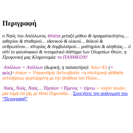
Περιγραφή
ο Ναός του Απόλλωνος
ίσταται
μεταξύ μύθου & πραγματικότητος…
αιθερίου & σταθερού… ιδανικού & υλικού… θεϊκού &
ανθρωπίνου… ιστορίας & συμβολισμού… μυστηρίου & αληθείας… ό
εστί το φιλοσοφικό & πνευματικό σύστημα των Ολυμπίων Θεών, η
Προγονική μας Κληρονομία:
το ΠΑΝΘΕΟΝ!
Απόλλων = Απέλλων
(δωρική, η παλαιοτέρα):
Άπω+Ελ
(
=
φώς
)
+λούων = Υπερκοσμία Ακτινοβολία =η εσωτερική αίσθηση
αντιλήψεως φορτιζομένη με την βοήθεια του Ηλίου…
Ναός, Νούς, Ναύς… Τέμπλον >Τέμενος > τέμνω
= νοητό πλοίον,
μία τομή επί γής με Θεία Παρουσία…
Συνεχίστε την ανάγνωση του
“Περιγραφή”