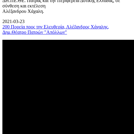
ΔΗ.ΠΕ.ΘΕ. Πάτρας και την Περιφέρεια Δυτικής Ελλάδας, σε
σύνθεση και εκτέλεση
Αλέξανδρου Χάχαλη.
2021-03-23
200 Πορεία προς την Ελευθερία, Αλέξανδρος Χάχαλης,
Δημ.Θέατρο Πατρών "Απόλλων"