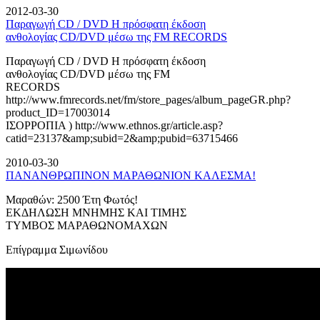
2012-03-30
Παραγωγή CD / DVD Η πρόσφατη έκδοση
ανθολογίας CD/DVD μέσω της FM RECORDS
Παραγωγή CD / DVD Η πρόσφατη έκδοση
ανθολογίας CD/DVD μέσω της FM
RECORDS
http://www.fmrecords.net/fm/store_pages/album_pageGR.php?
product_ID=17003014
ΙΣΟΡΡΟΠΙΑ ) http://www.ethnos.gr/article.asp?
catid=23137&amp;subid=2&amp;pubid=63715466
2010-03-30
ΠΑΝΑΝΘΡΩΠΙΝΟΝ ΜΑΡΑΘΩΝΙΟΝ ΚΑΛΕΣΜΑ!
Μαραθών: 2500 Έτη Φωτός!
ΕΚΔΗΛΩΣΗ ΜΝΗΜΗΣ ΚΑΙ ΤΙΜΗΣ
ΤΥΜΒΟΣ ΜΑΡΑΘΩΝΟΜΑΧΩΝ
Επίγραμμα Σιμωνίδου