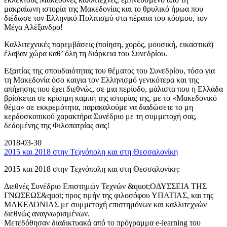
μακραίωνη ιστορία της Μακεδονίας και το θρυλικό ήρωα που
διέδωσε τον Ελληνικό Πολιτισμό στα πέρατα του κόσμου, τον
Μέγα Αλέξανδρο!
Καλλιτεχνικές παρεμβάσεις (ποίηση, χορός, μουσική, εικαστικά)
έλαβαν χώρα καθ’ όλη τη διάρκεια του Συνεδρίου.
Εξαιτίας της σπουδαιότητας του θέματος του Συνεδρίου, τόσο για
τη Μακεδονία όσο καιγια τον Ελληνισμό γενικότερα και της
απήχησης που έχει διεθνώς, σε μια περίοδο, μάλιστα που η Ελλάδα
βρίσκεται σε κρίσιμη καμπή της ιστορίας της, με το «Μακεδονικό
θέμα» σε εκκρεμότητα, παρακαλούμε να διαδώσετε το μη
κερδοσκοπικού χαρακτήρα Συνέδριο με τη συμμετοχή σας,
δεδομένης της Φιλοπατρίας σας!
2018-03-30
2015 και 2018 στην Τεχνόπολη και στη Θεσσαλονίκη
2015 και 2018 στην Τεχνόπολη και στη Θεσσαλονίκη:
Διεθνές Συνέδριο Επιστημών Τεχνών &quot;ΟΔΥΣΣΕΙΑ ΤΗΣ
ΓΝΩΣΕΩΣ&quot; προς τιμήν της φιλοσόφου ΥΠΑΤΙΑΣ, και της
ΜΑΚΕΔΟΝΙΑΣ με συμμετοχή επιστημόνων και καλλιτεχνών
διεθνώς αναγνωρισμένων.
Μετεδόθησαν διαδικτυακά από το πρόγραμμα e-learning του