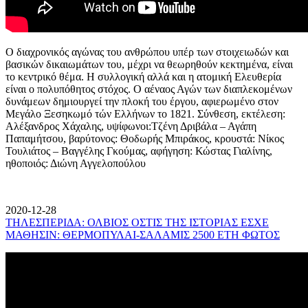
Ο διαχρονικός αγώνας του ανθρώπου υπέρ των στοιχειωδών και
βασικών δικαιωμάτων του, μέχρι να θεωρηθούν κεκτημένα, είναι
το κεντρικό θέμα. Η συλλογική αλλά και η ατομική Ελευθερία
είναι ο πολυπόθητος στόχος. Ο αέναος Αγών των διαπλεκομένων
δυνάμεων δημιουργεί την πλοκή του έργου, αφιερωμένο στον
Μεγάλο Ξεσηκωμό τών Ελλήνων το 1821. Σύνθεση, εκτέλεση:
Αλέξανδρος Χάχαλης, υψίφωνοι:Τζένη Δριβάλα – Αγάπη
Παπαμήτσου, βαρύτονος: Θοδωρής Μπιράκος, κρουστά: Νίκος
Τουλιάτος – Βαγγέλης Γκούμας, αφήγηση: Κώστας Γιαλίνης,
ηθοποιός: Διώνη Αγγελοπούλου
2020-12-28
ΤΗΛΕΣΠΕΡΙΔΑ: ΟΛΒΙΟΣ ΟΣΤΙΣ ΤΗΣ ΙΣΤΟΡΙΑΣ ΕΣΧΕ
ΜΑΘΗΣΙΝ: ΘΕΡΜΟΠΥΛΑΙ-ΣΑΛΑΜΙΣ 2500 ΕΤΗ ΦΩΤΟΣ