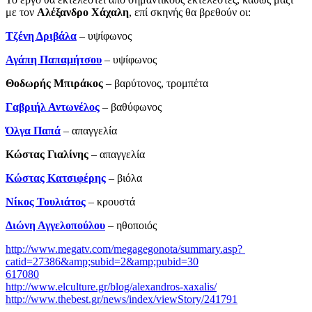
με τον
Αλέξανδρο Χάχαλη
, επί σκηνής θα βρεθούν οι:
Τζένη Δριβάλα
– υψίφωνος
Αγάπη Παπαμήτσου
– υψίφωνος
Θοδωρής Μπιράκος
– βαρύτονος, τρομπέτα
Γαβριήλ Αντωνέλος
– βαθύφωνος
Όλγα Παπά
– απαγγελία
Κώστας Γιαλίνης
­– απαγγελία
Κώστας Κατσιφέρης
– βιόλα
Νίκος Τουλιάτος
– κρουστά
Διώνη Αγγελοπούλου
– ηθοποιός
http://www.megatv.com/megagegonota/summary.asp?
catid=27386&amp;subid=2&amp;pubid=30
617080
http://www.elculture.gr/blog/alexandros-xaxalis/
http://www.thebest.gr/news/index/viewStory/241791