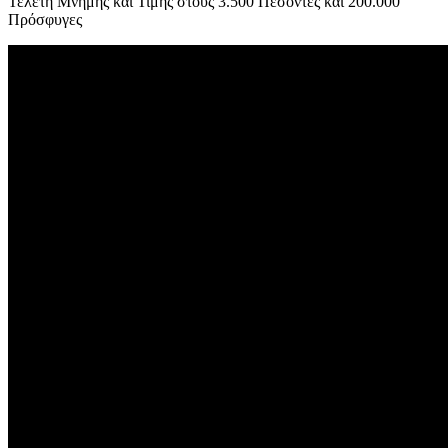
Τελετή Μνήμης και Τιμής στους 3.500 Πεσόντες και 200.000
Πρόσφυγες