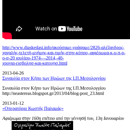
http://www.diaskedasi.info/ακούσαμε-γράψαμε/2826-αλέξανδρος-
χαχαλής-τελετή-
μνήμης-και-τιμής-στην-κύπρο,-αφιέρωμα-κ-υ-π-ρ-
ο-σ-20 ιουλίου-1974-–-2014,-40-
χρονια-εισβολησ-και-κατοχησ.html
2013-04-26
Συναυλία στον Κήπο των Ηρώων της Ι.Π.Μεσολογγίου
Συναυλία στον Κήπο των Ηρώων της Ι.Π.Μεσολογγίου
http://neastereas.blogspot.gr/2013/04/blog-post_23.html
2013-01-12
«Οπερατόριο Κωστής Παλαμάς»
Αφιέρωμα στην 160η επέτειο από την γέννησή του, 13η Ιανουαρίου