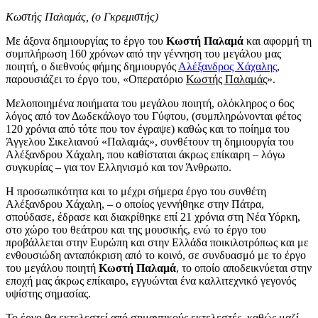
Κωστής Παλαμάς, (ο Γκρεμιστής)
Με άξονα δημιουργίας το έργο του
Κωστή Παλαμά
και αφορμή τη
συμπλήρωση 160 χρόνων από την γέννηση του μεγάλου μας
ποιητή, ο διεθνούς φήμης δημιουργός
Αλέξανδρος Χάχαλης
,
παρουσιάζει το έργο του, «Οπερατόριο
Κωστής Παλαμάς
».
Μελοποιημένα ποιήματα του μεγάλου ποιητή, ολόκληρος ο 6ος
λόγος από τον Δωδεκάλογο του Γύφτου, (συμπληρώνονται φέτος
120 χρόνια από τότε που τον έγραψε) καθώς και το ποίημα του
Άγγελου Σικελιανού «Παλαμάς», συνθέτουν τη δημιουργία του
Αλέξανδρου Χάχαλη, που καθίσταται άκρως επίκαιρη – λόγω
συγκυρίας – για τον Ελληνισμό και τον Άνθρωπο.
Η προσωπικότητα και το μέχρι σήμερα έργο του συνθέτη
Αλέξανδρου Χάχαλη, – ο οποίος γεννήθηκε στην Πάτρα,
σπούδασε, έδρασε και διακρίθηκε επί 21 χρόνια στη Νέα Υόρκη,
στο χώρο του θεάτρου και της μουσικής, ενώ το έργο του
προβάλλεται στην Ευρώπη και στην Ελλάδα ποικιλοτρόπως και με
ενθουσιώδη ανταπόκριση από το κοινό, σε συνδυασμό με το έργο
του μεγάλου ποιητή
Κωστή Παλαμά
, το οποίο αποδεικνύεται στην
εποχή μας άκρως επίκαιρο, εγγυώνται ένα καλλιτεχνικό γεγονός
υψίστης σημασίας.
Το έργο θα εκτελεστεί από σημαντικούς εκτελεστές, καθώς μαζί