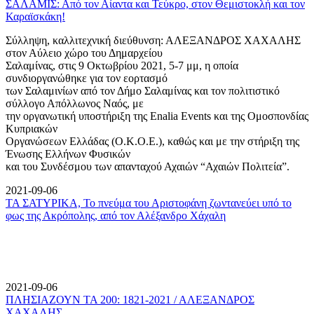
ΣΑΛΑΜΙΣ: Από τον Αίαντα και Τεύκρο, στον Θεμιστοκλή και τον
Καραϊσκάκη!
Σύλληψη, καλλιτεχνική διεύθυνση: ΑΛΕΞΑΝΔΡΟΣ ΧΑΧΑΛΗΣ
στον Αύλειο χώρο του Δημαρχείου
Σαλαμίνας, στις 9 Οκτωβρίου 2021, 5-7 μμ, η οποία
συνδιοργανώθηκε για τον εορτασμό
των Σαλαμινίων από τον Δήμο Σαλαμίνας και τον πολιτιστικό
σύλλογο Απόλλωνος Ναός, με
την οργανωτική υποστήριξη της Enalia Events και της Ομοσπονδίας
Κυπριακών
Οργανώσεων Ελλάδας (Ο.Κ.Ο.Ε.), καθώς και με την στήριξη της
Ένωσης Ελλήνων Φυσικών
και του Συνδέσμου των απανταχού Αχαιών “Αχαιών Πολιτεία”.
2021-09-06
ΤΑ ΣΑΤΥΡΙΚΑ, Το πνεύμα του Αριστοφάνη ζωντανεύει υπό το
φως της Ακρόπολης, από τον Αλέξανδρο Χάχαλη
2021-09-06
ΠΛΗΣΙΑΖΟΥΝ ΤΑ 200: 1821-2021 / ΑΛΕΞΑΝΔΡΟΣ
ΧΑΧΑΛΗΣ