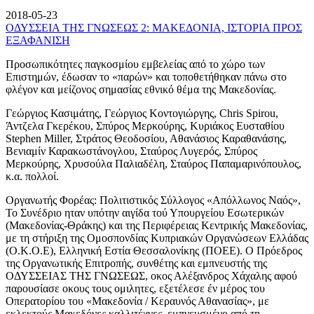
2018-05-23
ΟΔΥΣΣΕΙΑ ΤΗΣ ΓΝΩΣΕΩΣ 2: ΜΑΚΕΔΟΝΙΑ, ΙΣΤΟΡΙΑ ΠΡΟΣ
ΕΞΑΦΑΝΙΣΗ
Προσωπικότητες παγκοσμίου εμβελείας από το χώρο των
Επιστημών, έδωσαν το «παρών» και τοποθετήθηκαν πάνω στο
φλέγον και μείζονος σημασίας εθνικό θέμα της Μακεδονίας.
Γεώργιος Κασιμάτης, Γεώργιος Κοντογιώργης, Chris Spirou,
Άντζελα Γκερέκου, Σπύρος Μερκούρης, Κυριάκος Ευσταθίου
Stephen Miller, Στράτος Θεοδοσίου, Αθανάσιος Καραθανάσης,
Βενιαμίν Καρακωστάνογλου, Σταύρος Λυγερός, Σπύρος
Μερκούρης, Χρυσούλα Παλιαδέλη, Σταύρος Παπαμαρινόπουλος,
κ.α. πολλοί.
Οργανωτής Φορέας: Πολιτιστικός Σύλλογος «Απόλλωνος Ναός»,
Το Συνέδριο ηταν υπότην αιγίδα τού Υπουργείου Εσωτερικών
(Μακεδονίας-Θράκης) και της Περιφέρειας Κεντρικής Μακεδονίας,
με τη στήριξη της Ομοσπονδίας Κυπριακών Οργανώσεων Ελλάδας
(Ο.Κ.Ο.Ε), Ελληνική Εστία Θεσσαλονίκης (ΠΟΕΕ). Ο Πρόεδρος
της Οργανωτικής Επιτροπής, συνθέτης και εμπνευστής της
ΟΔΥΣΣΕΙΑΣ ΤΗΣ ΓΝΩΣΕΩΣ, οκος Αλέξανδρος Χάχαλης αφού
παρουσίασε οκους τους ομιλητες, εξετέλεσε έν μέρος του
Οπερατορίου του «Μακεδονία / Κεραυνός Αθανασίας», με
εκλεκτούς Μακεδόνες καλλιτέχνες, εμπνευσμένο από τη