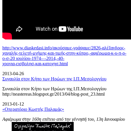
http://www.diaskedasi.info/ακούσαμε-γράψαμε/2826-αλέξανδρος-
χαχαλής-τελετή-
μνήμης-και-τιμής-στην-κύπρο,-αφιέρωμα-κ-υ-π-ρ-
ο-σ-20 ιουλίου-1974-–-2014,-40-
χρονια-εισβολησ-και-κατοχησ.html
2013-04-26
Συναυλία στον Κήπο των Ηρώων της Ι.Π.Μεσολογγίου
Συναυλία στον Κήπο των Ηρώων της Ι.Π.Μεσολογγίου
http://neastereas.blogspot.gr/2013/04/blog-post_23.html
2013-01-12
«Οπερατόριο Κωστής Παλαμάς»
Αφιέρωμα στην 160η επέτειο από την γέννησή του, 13η Ιανουαρίου