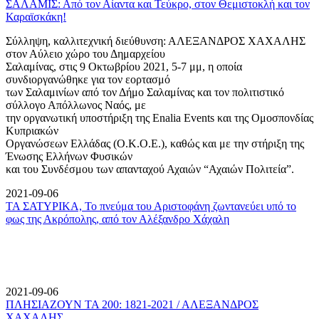
ΣΑΛΑΜΙΣ: Από τον Αίαντα και Τεύκρο, στον Θεμιστοκλή και τον
Καραϊσκάκη!
Σύλληψη, καλλιτεχνική διεύθυνση: ΑΛΕΞΑΝΔΡΟΣ ΧΑΧΑΛΗΣ
στον Αύλειο χώρο του Δημαρχείου
Σαλαμίνας, στις 9 Οκτωβρίου 2021, 5-7 μμ, η οποία
συνδιοργανώθηκε για τον εορτασμό
των Σαλαμινίων από τον Δήμο Σαλαμίνας και τον πολιτιστικό
σύλλογο Απόλλωνος Ναός, με
την οργανωτική υποστήριξη της Enalia Events και της Ομοσπονδίας
Κυπριακών
Οργανώσεων Ελλάδας (Ο.Κ.Ο.Ε.), καθώς και με την στήριξη της
Ένωσης Ελλήνων Φυσικών
και του Συνδέσμου των απανταχού Αχαιών “Αχαιών Πολιτεία”.
2021-09-06
ΤΑ ΣΑΤΥΡΙΚΑ, Το πνεύμα του Αριστοφάνη ζωντανεύει υπό το
φως της Ακρόπολης, από τον Αλέξανδρο Χάχαλη
2021-09-06
ΠΛΗΣΙΑΖΟΥΝ ΤΑ 200: 1821-2021 / ΑΛΕΞΑΝΔΡΟΣ
ΧΑΧΑΛΗΣ