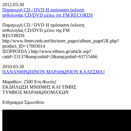
2012-03-30
Παραγωγή CD / DVD Η πρόσφατη έκδοση
ανθολογίας CD/DVD μέσω της FM RECORDS
Παραγωγή CD / DVD Η πρόσφατη έκδοση
ανθολογίας CD/DVD μέσω της FM
RECORDS
http://www.fmrecords.net/fm/store_pages/album_pageGR.php?
product_ID=17003014
ΙΣΟΡΡΟΠΙΑ ) http://www.ethnos.gr/article.asp?
catid=23137&amp;subid=2&amp;pubid=63715466
2010-03-30
ΠΑΝΑΝΘΡΩΠΙΝΟΝ ΜΑΡΑΘΩΝΙΟΝ ΚΑΛΕΣΜΑ!
Μαραθών: 2500 Έτη Φωτός!
ΕΚΔΗΛΩΣΗ ΜΝΗΜΗΣ ΚΑΙ ΤΙΜΗΣ
ΤΥΜΒΟΣ ΜΑΡΑΘΩΝΟΜΑΧΩΝ
Επίγραμμα Σιμωνίδου