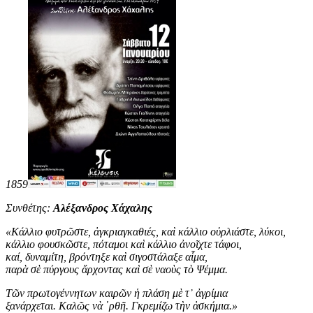
1859
Συνθέτης:
Αλέξανδρος Χάχαλης
«
Κάλλιο φυτρῶστε, ἀγκριαγκαθιές, καὶ κάλλιο οὐρλιάστε, λύκοι,
κάλλιο φουσκῶστε, πόταμοι καὶ κάλλιο ἀνοῖχτε τάφοι,
καί, δυναμίτη, βρόντηξε καὶ σιγοστάλαξε αἷμα,
παρὰ σὲ πύργους ἄρχοντας καὶ σὲ ναοὺς τὸ Ψέμμα.
Τῶν πρωτογέννητων καιρῶν ἡ πλάση μὲ τ᾿ ἀγρίμια
ξανάρχεται. Καλῶς νὰ ῾ρθῆ. Γκρεμίζω τὴν ἀσκήμια
.
»