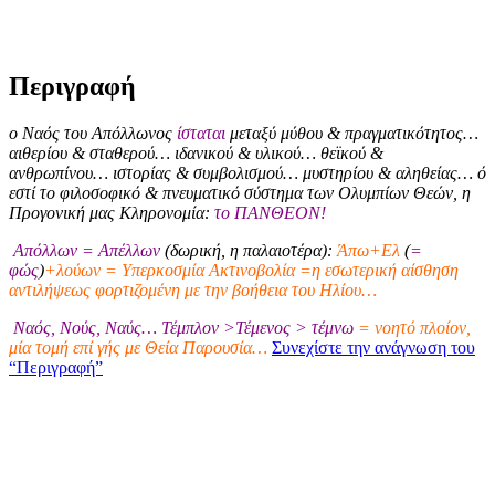
Περιγραφή
ο Ναός του Απόλλωνος
ίσταται
μεταξύ μύθου & πραγματικότητος…
αιθερίου & σταθερού… ιδανικού & υλικού… θεϊκού &
ανθρωπίνου… ιστορίας & συμβολισμού… μυστηρίου & αληθείας… ό
εστί το φιλοσοφικό & πνευματικό σύστημα των Ολυμπίων Θεών, η
Προγονική μας Κληρονομία:
το ΠΑΝΘΕΟΝ!
Απόλλων = Απέλλων
(δωρική, η παλαιοτέρα):
Άπω+Ελ
(
=
φώς
)
+λούων = Υπερκοσμία Ακτινοβολία =η εσωτερική αίσθηση
αντιλήψεως φορτιζομένη με την βοήθεια του Ηλίου…
Ναός, Νούς, Ναύς… Τέμπλον >Τέμενος > τέμνω
= νοητό πλοίον,
μία τομή επί γής με Θεία Παρουσία…
Συνεχίστε την ανάγνωση του
“Περιγραφή”