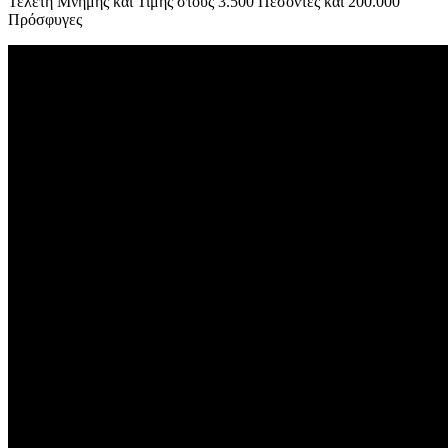
Τελετή Μνήμης και Τιμής στους 3.500 Πεσόντες και 200.000
Πρόσφυγες