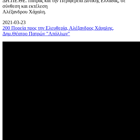
ΔΗ.ΠΕ.ΘΕ. Πάτρας και την Περιφέρεια Δυτικής Ελλάδας, σε
σύνθεση και εκτέλεση
Αλέξανδρου Χάχαλη.
2021-03-23
200 Πορεία προς την Ελευθερία, Αλέξανδρος Χάχαλης,
Δημ.Θέατρο Πατρών "Απόλλων"