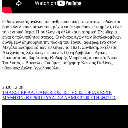
Ο διαχρονικός αγώνας του ανθρώπου υπέρ των στοιχειωδών και
βασικών δικαιωμάτων του, μέχρι να θεωρηθούν κεκτημένα, είναι
το κεντρικό θέμα. Η συλλογική αλλά και η ατομική Ελευθερία
είναι ο πολυπόθητος στόχος. Ο αέναος Αγών των διαπλεκομένων
δυνάμεων δημιουργεί την πλοκή του έργου, αφιερωμένο στον
Μεγάλο Ξεσηκωμό τών Ελλήνων το 1821. Σύνθεση, εκτέλεση:
Αλέξανδρος Χάχαλης, υψίφωνοι:Τζένη Δριβάλα – Αγάπη
Παπαμήτσου, βαρύτονος: Θοδωρής Μπιράκος, κρουστά: Νίκος
Τουλιάτος – Βαγγέλης Γκούμας, αφήγηση: Κώστας Γιαλίνης,
ηθοποιός: Διώνη Αγγελοπούλου
2020-12-28
ΤΗΛΕΣΠΕΡΙΔΑ: ΟΛΒΙΟΣ ΟΣΤΙΣ ΤΗΣ ΙΣΤΟΡΙΑΣ ΕΣΧΕ
ΜΑΘΗΣΙΝ: ΘΕΡΜΟΠΥΛΑΙ-ΣΑΛΑΜΙΣ 2500 ΕΤΗ ΦΩΤΟΣ