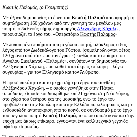
Κωστής Παλαμάς, (ο Γκρεμιστής)
Με άξονα δημιουργίας το έργο του
Κωστή Παλαμά
και αφορμή τη
συμπλήρωση 160 χρόνων από την γέννηση του μεγάλου μας
ποιητή, ο διεθνούς φήμης δημιουργός
Αλέξανδρος Χάχαλης
,
παρουσιάζει το έργο του, «Οπερατόριο
Κωστής Παλαμάς
».
Μελοποιημένα ποιήματα του μεγάλου ποιητή, ολόκληρος ο 6ος
λόγος από τον Δωδεκάλογο του Γύφτου, (συμπληρώνονται φέτος
120 χρόνια από τότε που τον έγραψε) καθώς και το ποίημα του
Άγγελου Σικελιανού «Παλαμάς», συνθέτουν τη δημιουργία του
Αλέξανδρου Χάχαλη, που καθίσταται άκρως επίκαιρη – λόγω
συγκυρίας – για τον Ελληνισμό και τον Άνθρωπο.
Η προσωπικότητα και το μέχρι σήμερα έργο του συνθέτη
Αλέξανδρου Χάχαλη, – ο οποίος γεννήθηκε στην Πάτρα,
σπούδασε, έδρασε και διακρίθηκε επί 21 χρόνια στη Νέα Υόρκη,
στο χώρο του θεάτρου και της μουσικής, ενώ το έργο του
προβάλλεται στην Ευρώπη και στην Ελλάδα ποικιλοτρόπως και με
ενθουσιώδη ανταπόκριση από το κοινό, σε συνδυασμό με το έργο
του μεγάλου ποιητή
Κωστή Παλαμά
, το οποίο αποδεικνύεται στην
εποχή μας άκρως επίκαιρο, εγγυώνται ένα καλλιτεχνικό γεγονός
υψίστης σημασίας.
Το έργο θα εκτελεστεί από σημαντικούς εκτελεστές, καθώς μαζί