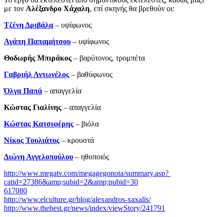
με τον
Αλέξανδρο Χάχαλη
, επί σκηνής θα βρεθούν οι:
Τζένη Δριβάλα
– υψίφωνος
Αγάπη Παπαμήτσου
– υψίφωνος
Θοδωρής Μπιράκος
– βαρύτονος, τρομπέτα
Γαβριήλ Αντωνέλος
– βαθύφωνος
Όλγα Παπά
– απαγγελία
Κώστας Γιαλίνης
­– απαγγελία
Κώστας Κατσιφέρης
– βιόλα
Νίκος Τουλιάτος
– κρουστά
Διώνη Αγγελοπούλου
– ηθοποιός
http://www.megatv.com/megagegonota/summary.asp?
catid=27386&amp;subid=2&amp;pubid=30
617080
http://www.elculture.gr/blog/alexandros-xaxalis/
http://www.thebest.gr/news/index/viewStory/241791