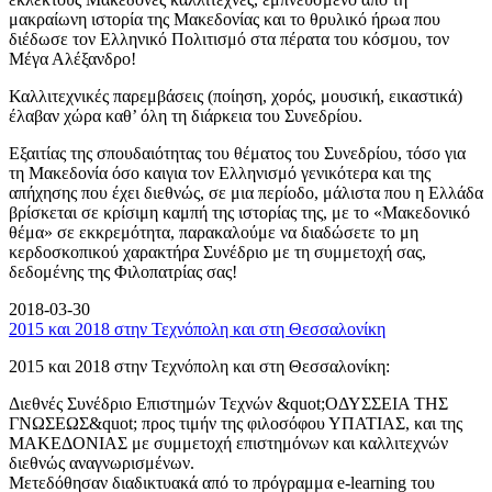
μακραίωνη ιστορία της Μακεδονίας και το θρυλικό ήρωα που
διέδωσε τον Ελληνικό Πολιτισμό στα πέρατα του κόσμου, τον
Μέγα Αλέξανδρο!
Καλλιτεχνικές παρεμβάσεις (ποίηση, χορός, μουσική, εικαστικά)
έλαβαν χώρα καθ’ όλη τη διάρκεια του Συνεδρίου.
Εξαιτίας της σπουδαιότητας του θέματος του Συνεδρίου, τόσο για
τη Μακεδονία όσο καιγια τον Ελληνισμό γενικότερα και της
απήχησης που έχει διεθνώς, σε μια περίοδο, μάλιστα που η Ελλάδα
βρίσκεται σε κρίσιμη καμπή της ιστορίας της, με το «Μακεδονικό
θέμα» σε εκκρεμότητα, παρακαλούμε να διαδώσετε το μη
κερδοσκοπικού χαρακτήρα Συνέδριο με τη συμμετοχή σας,
δεδομένης της Φιλοπατρίας σας!
2018-03-30
2015 και 2018 στην Τεχνόπολη και στη Θεσσαλονίκη
2015 και 2018 στην Τεχνόπολη και στη Θεσσαλονίκη:
Διεθνές Συνέδριο Επιστημών Τεχνών &quot;ΟΔΥΣΣΕΙΑ ΤΗΣ
ΓΝΩΣΕΩΣ&quot; προς τιμήν της φιλοσόφου ΥΠΑΤΙΑΣ, και της
ΜΑΚΕΔΟΝΙΑΣ με συμμετοχή επιστημόνων και καλλιτεχνών
διεθνώς αναγνωρισμένων.
Μετεδόθησαν διαδικτυακά από το πρόγραμμα e-learning του