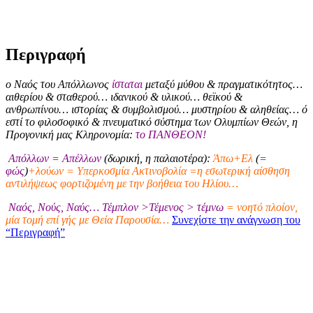
Περιγραφή
ο Ναός του Απόλλωνος
ίσταται
μεταξύ μύθου & πραγματικότητος…
αιθερίου & σταθερού… ιδανικού & υλικού… θεϊκού &
ανθρωπίνου… ιστορίας & συμβολισμού… μυστηρίου & αληθείας… ό
εστί το φιλοσοφικό & πνευματικό σύστημα των Ολυμπίων Θεών, η
Προγονική μας Κληρονομία:
το ΠΑΝΘΕΟΝ!
Απόλλων = Απέλλων
(δωρική, η παλαιοτέρα):
Άπω+Ελ
(
=
φώς
)
+λούων = Υπερκοσμία Ακτινοβολία =η εσωτερική αίσθηση
αντιλήψεως φορτιζομένη με την βοήθεια του Ηλίου…
Ναός, Νούς, Ναύς… Τέμπλον >Τέμενος > τέμνω
= νοητό πλοίον,
μία τομή επί γής με Θεία Παρουσία…
Συνεχίστε την ανάγνωση του
“Περιγραφή”