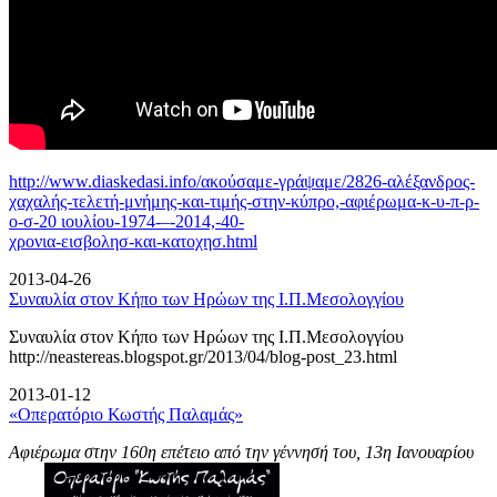
http://www.diaskedasi.info/ακούσαμε-γράψαμε/2826-αλέξανδρος-
χαχαλής-τελετή-
μνήμης-και-τιμής-στην-κύπρο,-αφιέρωμα-κ-υ-π-ρ-
ο-σ-20 ιουλίου-1974-–-2014,-40-
χρονια-εισβολησ-και-κατοχησ.html
2013-04-26
Συναυλία στον Κήπο των Ηρώων της Ι.Π.Μεσολογγίου
Συναυλία στον Κήπο των Ηρώων της Ι.Π.Μεσολογγίου
http://neastereas.blogspot.gr/2013/04/blog-post_23.html
2013-01-12
«Οπερατόριο Κωστής Παλαμάς»
Αφιέρωμα στην 160η επέτειο από την γέννησή του, 13η Ιανουαρίου