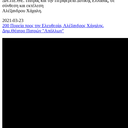
ΔΗ.ΠΕ.ΘΕ. Πάτρας και την Περιφέρεια Δυτικής Ελλάδας, σε
σύνθεση και εκτέλεση
Αλέξανδρου Χάχαλη.
2021-03-23
200 Πορεία προς την Ελευθερία, Αλέξανδρος Χάχαλης,
Δημ.Θέατρο Πατρών "Απόλλων"