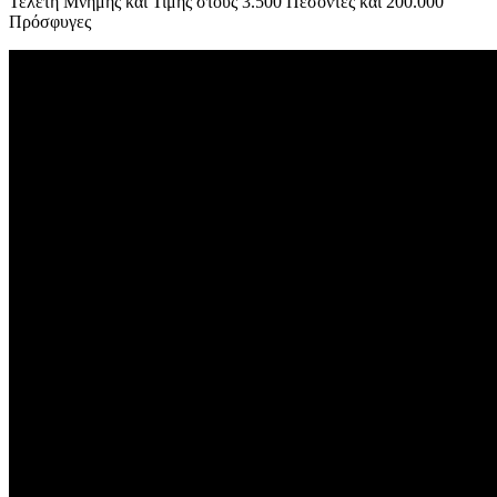
Τελετή Μνήμης και Τιμής στους 3.500 Πεσόντες και 200.000
Πρόσφυγες