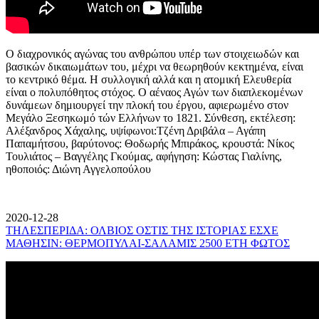
Ο διαχρονικός αγώνας του ανθρώπου υπέρ των στοιχειωδών και
βασικών δικαιωμάτων του, μέχρι να θεωρηθούν κεκτημένα, είναι
το κεντρικό θέμα. Η συλλογική αλλά και η ατομική Ελευθερία
είναι ο πολυπόθητος στόχος. Ο αέναος Αγών των διαπλεκομένων
δυνάμεων δημιουργεί την πλοκή του έργου, αφιερωμένο στον
Μεγάλο Ξεσηκωμό τών Ελλήνων το 1821. Σύνθεση, εκτέλεση:
Αλέξανδρος Χάχαλης, υψίφωνοι:Τζένη Δριβάλα – Αγάπη
Παπαμήτσου, βαρύτονος: Θοδωρής Μπιράκος, κρουστά: Νίκος
Τουλιάτος – Βαγγέλης Γκούμας, αφήγηση: Κώστας Γιαλίνης,
ηθοποιός: Διώνη Αγγελοπούλου
2020-12-28
ΤΗΛΕΣΠΕΡΙΔΑ: ΟΛΒΙΟΣ ΟΣΤΙΣ ΤΗΣ ΙΣΤΟΡΙΑΣ ΕΣΧΕ
ΜΑΘΗΣΙΝ: ΘΕΡΜΟΠΥΛΑΙ-ΣΑΛΑΜΙΣ 2500 ΕΤΗ ΦΩΤΟΣ