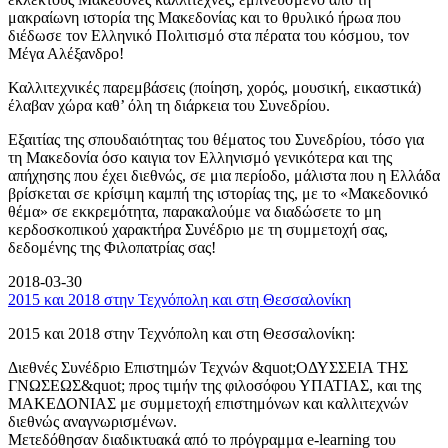
μακραίωνη ιστορία της Μακεδονίας και το θρυλικό ήρωα που
διέδωσε τον Ελληνικό Πολιτισμό στα πέρατα του κόσμου, τον
Μέγα Αλέξανδρο!
Καλλιτεχνικές παρεμβάσεις (ποίηση, χορός, μουσική, εικαστικά)
έλαβαν χώρα καθ’ όλη τη διάρκεια του Συνεδρίου.
Εξαιτίας της σπουδαιότητας του θέματος του Συνεδρίου, τόσο για
τη Μακεδονία όσο καιγια τον Ελληνισμό γενικότερα και της
απήχησης που έχει διεθνώς, σε μια περίοδο, μάλιστα που η Ελλάδα
βρίσκεται σε κρίσιμη καμπή της ιστορίας της, με το «Μακεδονικό
θέμα» σε εκκρεμότητα, παρακαλούμε να διαδώσετε το μη
κερδοσκοπικού χαρακτήρα Συνέδριο με τη συμμετοχή σας,
δεδομένης της Φιλοπατρίας σας!
2018-03-30
2015 και 2018 στην Τεχνόπολη και στη Θεσσαλονίκη
2015 και 2018 στην Τεχνόπολη και στη Θεσσαλονίκη:
Διεθνές Συνέδριο Επιστημών Τεχνών &quot;ΟΔΥΣΣΕΙΑ ΤΗΣ
ΓΝΩΣΕΩΣ&quot; προς τιμήν της φιλοσόφου ΥΠΑΤΙΑΣ, και της
ΜΑΚΕΔΟΝΙΑΣ με συμμετοχή επιστημόνων και καλλιτεχνών
διεθνώς αναγνωρισμένων.
Μετεδόθησαν διαδικτυακά από το πρόγραμμα e-learning του