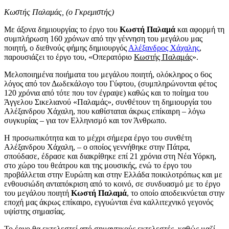
Κωστής Παλαμάς, (ο Γκρεμιστής)
Με άξονα δημιουργίας το έργο του
Κωστή Παλαμά
και αφορμή τη
συμπλήρωση 160 χρόνων από την γέννηση του μεγάλου μας
ποιητή, ο διεθνούς φήμης δημιουργός
Αλέξανδρος Χάχαλης
,
παρουσιάζει το έργο του, «Οπερατόριο
Κωστής Παλαμάς
».
Μελοποιημένα ποιήματα του μεγάλου ποιητή, ολόκληρος ο 6ος
λόγος από τον Δωδεκάλογο του Γύφτου, (συμπληρώνονται φέτος
120 χρόνια από τότε που τον έγραψε) καθώς και το ποίημα του
Άγγελου Σικελιανού «Παλαμάς», συνθέτουν τη δημιουργία του
Αλέξανδρου Χάχαλη, που καθίσταται άκρως επίκαιρη – λόγω
συγκυρίας – για τον Ελληνισμό και τον Άνθρωπο.
Η προσωπικότητα και το μέχρι σήμερα έργο του συνθέτη
Αλέξανδρου Χάχαλη, – ο οποίος γεννήθηκε στην Πάτρα,
σπούδασε, έδρασε και διακρίθηκε επί 21 χρόνια στη Νέα Υόρκη,
στο χώρο του θεάτρου και της μουσικής, ενώ το έργο του
προβάλλεται στην Ευρώπη και στην Ελλάδα ποικιλοτρόπως και με
ενθουσιώδη ανταπόκριση από το κοινό, σε συνδυασμό με το έργο
του μεγάλου ποιητή
Κωστή Παλαμά
, το οποίο αποδεικνύεται στην
εποχή μας άκρως επίκαιρο, εγγυώνται ένα καλλιτεχνικό γεγονός
υψίστης σημασίας.
Το έργο θα εκτελεστεί από σημαντικούς εκτελεστές, καθώς μαζί