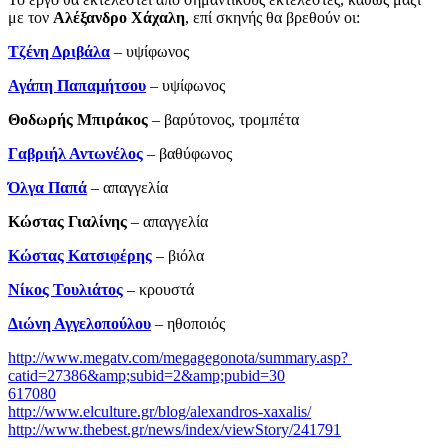
με τον
Αλέξανδρο Χάχαλη
, επί σκηνής θα βρεθούν οι:
Τζένη Δριβάλα
– υψίφωνος
Αγάπη Παπαμήτσου
– υψίφωνος
Θοδωρής Μπιράκος
– βαρύτονος, τρομπέτα
Γαβριήλ Αντωνέλος
– βαθύφωνος
Όλγα Παπά
– απαγγελία
Κώστας Γιαλίνης
­– απαγγελία
Κώστας Κατσιφέρης
– βιόλα
Νίκος Τουλιάτος
– κρουστά
Διώνη Αγγελοπούλου
– ηθοποιός
http://www.megatv.com/megagegonota/summary.asp?
catid=27386&amp;subid=2&amp;pubid=30
617080
http://www.elculture.gr/blog/alexandros-xaxalis/
http://www.thebest.gr/news/index/viewStory/241791