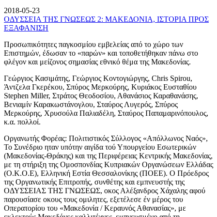
2018-05-23
ΟΔΥΣΣΕΙΑ ΤΗΣ ΓΝΩΣΕΩΣ 2: ΜΑΚΕΔΟΝΙΑ, ΙΣΤΟΡΙΑ ΠΡΟΣ
ΕΞΑΦΑΝΙΣΗ
Προσωπικότητες παγκοσμίου εμβελείας από το χώρο των
Επιστημών, έδωσαν το «παρών» και τοποθετήθηκαν πάνω στο
φλέγον και μείζονος σημασίας εθνικό θέμα της Μακεδονίας.
Γεώργιος Κασιμάτης, Γεώργιος Κοντογιώργης, Chris Spirou,
Άντζελα Γκερέκου, Σπύρος Μερκούρης, Κυριάκος Ευσταθίου
Stephen Miller, Στράτος Θεοδοσίου, Αθανάσιος Καραθανάσης,
Βενιαμίν Καρακωστάνογλου, Σταύρος Λυγερός, Σπύρος
Μερκούρης, Χρυσούλα Παλιαδέλη, Σταύρος Παπαμαρινόπουλος,
κ.α. πολλοί.
Οργανωτής Φορέας: Πολιτιστικός Σύλλογος «Απόλλωνος Ναός»,
Το Συνέδριο ηταν υπότην αιγίδα τού Υπουργείου Εσωτερικών
(Μακεδονίας-Θράκης) και της Περιφέρειας Κεντρικής Μακεδονίας,
με τη στήριξη της Ομοσπονδίας Κυπριακών Οργανώσεων Ελλάδας
(Ο.Κ.Ο.Ε), Ελληνική Εστία Θεσσαλονίκης (ΠΟΕΕ). Ο Πρόεδρος
της Οργανωτικής Επιτροπής, συνθέτης και εμπνευστής της
ΟΔΥΣΣΕΙΑΣ ΤΗΣ ΓΝΩΣΕΩΣ, οκος Αλέξανδρος Χάχαλης αφού
παρουσίασε οκους τους ομιλητες, εξετέλεσε έν μέρος του
Οπερατορίου του «Μακεδονία / Κεραυνός Αθανασίας», με
εκλεκτούς Μακεδόνες καλλιτέχνες, εμπνευσμένο από τη