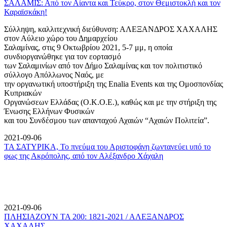
ΣΑΛΑΜΙΣ: Από τον Αίαντα και Τεύκρο, στον Θεμιστοκλή και τον
Καραϊσκάκη!
Σύλληψη, καλλιτεχνική διεύθυνση: ΑΛΕΞΑΝΔΡΟΣ ΧΑΧΑΛΗΣ
στον Αύλειο χώρο του Δημαρχείου
Σαλαμίνας, στις 9 Οκτωβρίου 2021, 5-7 μμ, η οποία
συνδιοργανώθηκε για τον εορτασμό
των Σαλαμινίων από τον Δήμο Σαλαμίνας και τον πολιτιστικό
σύλλογο Απόλλωνος Ναός, με
την οργανωτική υποστήριξη της Enalia Events και της Ομοσπονδίας
Κυπριακών
Οργανώσεων Ελλάδας (Ο.Κ.Ο.Ε.), καθώς και με την στήριξη της
Ένωσης Ελλήνων Φυσικών
και του Συνδέσμου των απανταχού Αχαιών “Αχαιών Πολιτεία”.
2021-09-06
ΤΑ ΣΑΤΥΡΙΚΑ, Το πνεύμα του Αριστοφάνη ζωντανεύει υπό το
φως της Ακρόπολης, από τον Αλέξανδρο Χάχαλη
2021-09-06
ΠΛΗΣΙΑΖΟΥΝ ΤΑ 200: 1821-2021 / ΑΛΕΞΑΝΔΡΟΣ
ΧΑΧΑΛΗΣ