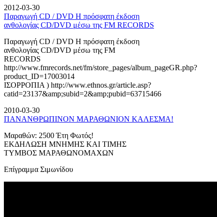
2012-03-30
Παραγωγή CD / DVD Η πρόσφατη έκδοση
ανθολογίας CD/DVD μέσω της FM RECORDS
Παραγωγή CD / DVD Η πρόσφατη έκδοση
ανθολογίας CD/DVD μέσω της FM
RECORDS
http://www.fmrecords.net/fm/store_pages/album_pageGR.php?
product_ID=17003014
ΙΣΟΡΡΟΠΙΑ ) http://www.ethnos.gr/article.asp?
catid=23137&amp;subid=2&amp;pubid=63715466
2010-03-30
ΠΑΝΑΝΘΡΩΠΙΝΟΝ ΜΑΡΑΘΩΝΙΟΝ ΚΑΛΕΣΜΑ!
Μαραθών: 2500 Έτη Φωτός!
ΕΚΔΗΛΩΣΗ ΜΝΗΜΗΣ ΚΑΙ ΤΙΜΗΣ
ΤΥΜΒΟΣ ΜΑΡΑΘΩΝΟΜΑΧΩΝ
Επίγραμμα Σιμωνίδου