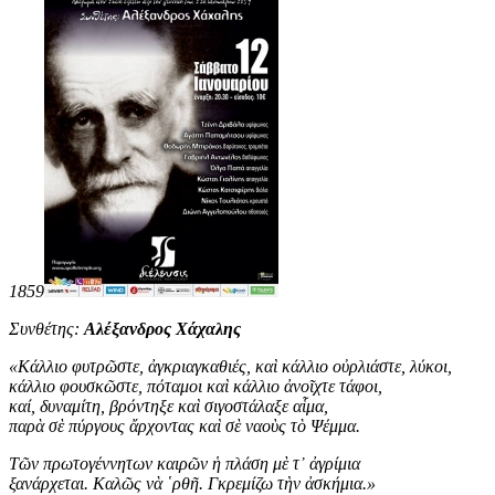
1859
Συνθέτης:
Αλέξανδρος Χάχαλης
«
Κάλλιο φυτρῶστε, ἀγκριαγκαθιές, καὶ κάλλιο οὐρλιάστε, λύκοι,
κάλλιο φουσκῶστε, πόταμοι καὶ κάλλιο ἀνοῖχτε τάφοι,
καί, δυναμίτη, βρόντηξε καὶ σιγοστάλαξε αἷμα,
παρὰ σὲ πύργους ἄρχοντας καὶ σὲ ναοὺς τὸ Ψέμμα.
Τῶν πρωτογέννητων καιρῶν ἡ πλάση μὲ τ᾿ ἀγρίμια
ξανάρχεται. Καλῶς νὰ ῾ρθῆ. Γκρεμίζω τὴν ἀσκήμια
.
»