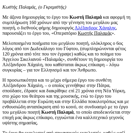
Κωστής Παλαμάς, (ο Γκρεμιστής)
Με άξονα δημιουργίας το έργο του
Κωστή Παλαμά
και αφορμή τη
συμπλήρωση 160 χρόνων από την γέννηση του μεγάλου μας
ποιητή, ο διεθνούς φήμης δημιουργός
Αλέξανδρος Χάχαλης
,
παρουσιάζει το έργο του, «Οπερατόριο
Κωστής Παλαμάς
».
Μελοποιημένα ποιήματα του μεγάλου ποιητή, ολόκληρος ο 6ος
λόγος από τον Δωδεκάλογο του Γύφτου, (συμπληρώνονται φέτος
120 χρόνια από τότε που τον έγραψε) καθώς και το ποίημα του
Άγγελου Σικελιανού «Παλαμάς», συνθέτουν τη δημιουργία του
Αλέξανδρου Χάχαλη, που καθίσταται άκρως επίκαιρη – λόγω
συγκυρίας – για τον Ελληνισμό και τον Άνθρωπο.
Η προσωπικότητα και το μέχρι σήμερα έργο του συνθέτη
Αλέξανδρου Χάχαλη, – ο οποίος γεννήθηκε στην Πάτρα,
σπούδασε, έδρασε και διακρίθηκε επί 21 χρόνια στη Νέα Υόρκη,
στο χώρο του θεάτρου και της μουσικής, ενώ το έργο του
προβάλλεται στην Ευρώπη και στην Ελλάδα ποικιλοτρόπως και με
ενθουσιώδη ανταπόκριση από το κοινό, σε συνδυασμό με το έργο
του μεγάλου ποιητή
Κωστή Παλαμά
, το οποίο αποδεικνύεται στην
εποχή μας άκρως επίκαιρο, εγγυώνται ένα καλλιτεχνικό γεγονός
υψίστης σημασίας.
Το έργο θα εκτελεστεί από σημαντικούς εκτελεστές, καθώς μαζί