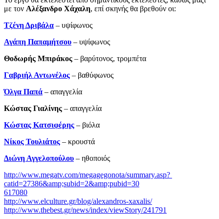
με τον
Αλέξανδρο Χάχαλη
, επί σκηνής θα βρεθούν οι:
Τζένη Δριβάλα
– υψίφωνος
Αγάπη Παπαμήτσου
– υψίφωνος
Θοδωρής Μπιράκος
– βαρύτονος, τρομπέτα
Γαβριήλ Αντωνέλος
– βαθύφωνος
Όλγα Παπά
– απαγγελία
Κώστας Γιαλίνης
­– απαγγελία
Κώστας Κατσιφέρης
– βιόλα
Νίκος Τουλιάτος
– κρουστά
Διώνη Αγγελοπούλου
– ηθοποιός
http://www.megatv.com/megagegonota/summary.asp?
catid=27386&amp;subid=2&amp;pubid=30
617080
http://www.elculture.gr/blog/alexandros-xaxalis/
http://www.thebest.gr/news/index/viewStory/241791