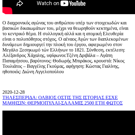
Ο διαχρονικός αγώνας του ανθρώπου υπέρ των στοιχειωδών και
βασικών δικαιωμάτων του, μέχρι να θεωρηθούν κεκτημένα, είναι
το κεντρικό θέμα. Η συλλογική αλλά και η ατομική Ελευθερία
είναι ο πολυπόθητος στόχος. Ο αέναος Αγών των διαπλεκομένων
δυνάμεων δημιουργεί την πλοκή του έργου, αφιερωμένο στον
Μεγάλο Ξεσηκωμό τών Ελλήνων το 1821. Σύνθεση, εκτέλεση:
Αλέξανδρος Χάχαλης, υψίφωνοι:Τζένη Δριβάλα – Αγάπη
Παπαμήτσου, βαρύτονος: Θοδωρής Μπιράκος, κρουστά: Νίκος
Τουλιάτος – Βαγγέλης Γκούμας, αφήγηση: Κώστας Γιαλίνης,
ηθοποιός: Διώνη Αγγελοπούλου
2020-12-28
ΤΗΛΕΣΠΕΡΙΔΑ: ΟΛΒΙΟΣ ΟΣΤΙΣ ΤΗΣ ΙΣΤΟΡΙΑΣ ΕΣΧΕ
ΜΑΘΗΣΙΝ: ΘΕΡΜΟΠΥΛΑΙ-ΣΑΛΑΜΙΣ 2500 ΕΤΗ ΦΩΤΟΣ