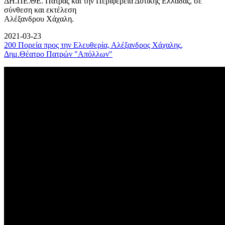
ΔΗ.ΠΕ.ΘΕ. Πάτρας και την Περιφέρεια Δυτικής Ελλάδας, σε
σύνθεση και εκτέλεση
Αλέξανδρου Χάχαλη.
2021-03-23
200 Πορεία προς την Ελευθερία, Αλέξανδρος Χάχαλης,
Δημ.Θέατρο Πατρών "Απόλλων"