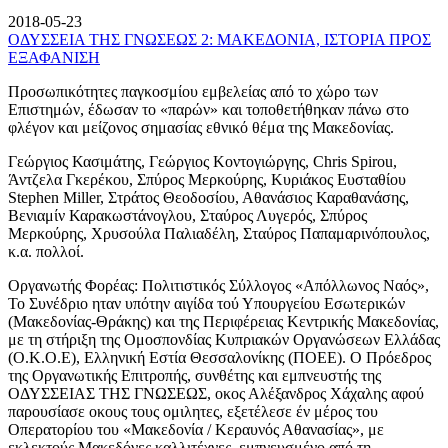
2018-05-23
ΟΔΥΣΣΕΙΑ ΤΗΣ ΓΝΩΣΕΩΣ 2: ΜΑΚΕΔΟΝΙΑ, ΙΣΤΟΡΙΑ ΠΡΟΣ
ΕΞΑΦΑΝΙΣΗ
Προσωπικότητες παγκοσμίου εμβελείας από το χώρο των
Επιστημών, έδωσαν το «παρών» και τοποθετήθηκαν πάνω στο
φλέγον και μείζονος σημασίας εθνικό θέμα της Μακεδονίας.
Γεώργιος Κασιμάτης, Γεώργιος Κοντογιώργης, Chris Spirou,
Άντζελα Γκερέκου, Σπύρος Μερκούρης, Κυριάκος Ευσταθίου
Stephen Miller, Στράτος Θεοδοσίου, Αθανάσιος Καραθανάσης,
Βενιαμίν Καρακωστάνογλου, Σταύρος Λυγερός, Σπύρος
Μερκούρης, Χρυσούλα Παλιαδέλη, Σταύρος Παπαμαρινόπουλος,
κ.α. πολλοί.
Οργανωτής Φορέας: Πολιτιστικός Σύλλογος «Απόλλωνος Ναός»,
Το Συνέδριο ηταν υπότην αιγίδα τού Υπουργείου Εσωτερικών
(Μακεδονίας-Θράκης) και της Περιφέρειας Κεντρικής Μακεδονίας,
με τη στήριξη της Ομοσπονδίας Κυπριακών Οργανώσεων Ελλάδας
(Ο.Κ.Ο.Ε), Ελληνική Εστία Θεσσαλονίκης (ΠΟΕΕ). Ο Πρόεδρος
της Οργανωτικής Επιτροπής, συνθέτης και εμπνευστής της
ΟΔΥΣΣΕΙΑΣ ΤΗΣ ΓΝΩΣΕΩΣ, οκος Αλέξανδρος Χάχαλης αφού
παρουσίασε οκους τους ομιλητες, εξετέλεσε έν μέρος του
Οπερατορίου του «Μακεδονία / Κεραυνός Αθανασίας», με
εκλεκτούς Μακεδόνες καλλιτέχνες, εμπνευσμένο από τη