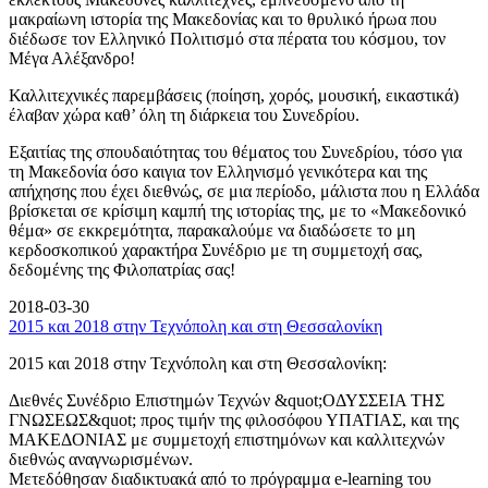
μακραίωνη ιστορία της Μακεδονίας και το θρυλικό ήρωα που
διέδωσε τον Ελληνικό Πολιτισμό στα πέρατα του κόσμου, τον
Μέγα Αλέξανδρο!
Καλλιτεχνικές παρεμβάσεις (ποίηση, χορός, μουσική, εικαστικά)
έλαβαν χώρα καθ’ όλη τη διάρκεια του Συνεδρίου.
Εξαιτίας της σπουδαιότητας του θέματος του Συνεδρίου, τόσο για
τη Μακεδονία όσο καιγια τον Ελληνισμό γενικότερα και της
απήχησης που έχει διεθνώς, σε μια περίοδο, μάλιστα που η Ελλάδα
βρίσκεται σε κρίσιμη καμπή της ιστορίας της, με το «Μακεδονικό
θέμα» σε εκκρεμότητα, παρακαλούμε να διαδώσετε το μη
κερδοσκοπικού χαρακτήρα Συνέδριο με τη συμμετοχή σας,
δεδομένης της Φιλοπατρίας σας!
2018-03-30
2015 και 2018 στην Τεχνόπολη και στη Θεσσαλονίκη
2015 και 2018 στην Τεχνόπολη και στη Θεσσαλονίκη:
Διεθνές Συνέδριο Επιστημών Τεχνών &quot;ΟΔΥΣΣΕΙΑ ΤΗΣ
ΓΝΩΣΕΩΣ&quot; προς τιμήν της φιλοσόφου ΥΠΑΤΙΑΣ, και της
ΜΑΚΕΔΟΝΙΑΣ με συμμετοχή επιστημόνων και καλλιτεχνών
διεθνώς αναγνωρισμένων.
Μετεδόθησαν διαδικτυακά από το πρόγραμμα e-learning του