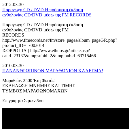
2012-03-30
Παραγωγή CD / DVD Η πρόσφατη έκδοση
ανθολογίας CD/DVD μέσω της FM RECORDS
Παραγωγή CD / DVD Η πρόσφατη έκδοση
ανθολογίας CD/DVD μέσω της FM
RECORDS
http://www.fmrecords.net/fm/store_pages/album_pageGR.php?
product_ID=17003014
ΙΣΟΡΡΟΠΙΑ ) http://www.ethnos.gr/article.asp?
catid=23137&amp;subid=2&amp;pubid=63715466
2010-03-30
ΠΑΝΑΝΘΡΩΠΙΝΟΝ ΜΑΡΑΘΩΝΙΟΝ ΚΑΛΕΣΜΑ!
Μαραθών: 2500 Έτη Φωτός!
ΕΚΔΗΛΩΣΗ ΜΝΗΜΗΣ ΚΑΙ ΤΙΜΗΣ
ΤΥΜΒΟΣ ΜΑΡΑΘΩΝΟΜΑΧΩΝ
Επίγραμμα Σιμωνίδου