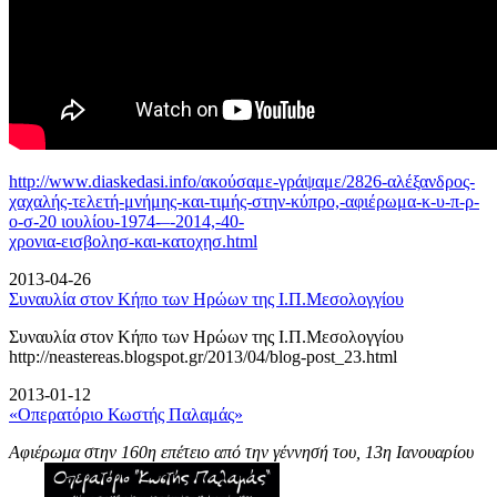
http://www.diaskedasi.info/ακούσαμε-γράψαμε/2826-αλέξανδρος-
χαχαλής-τελετή-
μνήμης-και-τιμής-στην-κύπρο,-αφιέρωμα-κ-υ-π-ρ-
ο-σ-20 ιουλίου-1974-–-2014,-40-
χρονια-εισβολησ-και-κατοχησ.html
2013-04-26
Συναυλία στον Κήπο των Ηρώων της Ι.Π.Μεσολογγίου
Συναυλία στον Κήπο των Ηρώων της Ι.Π.Μεσολογγίου
http://neastereas.blogspot.gr/2013/04/blog-post_23.html
2013-01-12
«Οπερατόριο Κωστής Παλαμάς»
Αφιέρωμα στην 160η επέτειο από την γέννησή του, 13η Ιανουαρίου