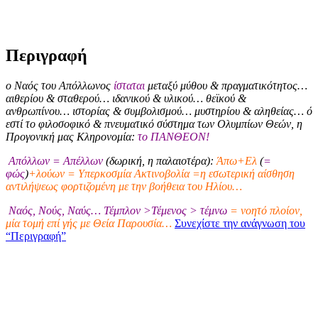
Περιγραφή
ο Ναός του Απόλλωνος
ίσταται
μεταξύ μύθου & πραγματικότητος…
αιθερίου & σταθερού… ιδανικού & υλικού… θεϊκού &
ανθρωπίνου… ιστορίας & συμβολισμού… μυστηρίου & αληθείας… ό
εστί το φιλοσοφικό & πνευματικό σύστημα των Ολυμπίων Θεών, η
Προγονική μας Κληρονομία:
το ΠΑΝΘΕΟΝ!
Απόλλων = Απέλλων
(δωρική, η παλαιοτέρα):
Άπω+Ελ
(
=
φώς
)
+λούων = Υπερκοσμία Ακτινοβολία =η εσωτερική αίσθηση
αντιλήψεως φορτιζομένη με την βοήθεια του Ηλίου…
Ναός, Νούς, Ναύς… Τέμπλον >Τέμενος > τέμνω
= νοητό πλοίον,
μία τομή επί γής με Θεία Παρουσία…
Συνεχίστε την ανάγνωση του
“Περιγραφή”