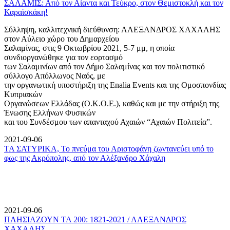
ΣΑΛΑΜΙΣ: Από τον Αίαντα και Τεύκρο, στον Θεμιστοκλή και τον
Καραϊσκάκη!
Σύλληψη, καλλιτεχνική διεύθυνση: ΑΛΕΞΑΝΔΡΟΣ ΧΑΧΑΛΗΣ
στον Αύλειο χώρο του Δημαρχείου
Σαλαμίνας, στις 9 Οκτωβρίου 2021, 5-7 μμ, η οποία
συνδιοργανώθηκε για τον εορτασμό
των Σαλαμινίων από τον Δήμο Σαλαμίνας και τον πολιτιστικό
σύλλογο Απόλλωνος Ναός, με
την οργανωτική υποστήριξη της Enalia Events και της Ομοσπονδίας
Κυπριακών
Οργανώσεων Ελλάδας (Ο.Κ.Ο.Ε.), καθώς και με την στήριξη της
Ένωσης Ελλήνων Φυσικών
και του Συνδέσμου των απανταχού Αχαιών “Αχαιών Πολιτεία”.
2021-09-06
ΤΑ ΣΑΤΥΡΙΚΑ, Το πνεύμα του Αριστοφάνη ζωντανεύει υπό το
φως της Ακρόπολης, από τον Αλέξανδρο Χάχαλη
2021-09-06
ΠΛΗΣΙΑΖΟΥΝ ΤΑ 200: 1821-2021 / ΑΛΕΞΑΝΔΡΟΣ
ΧΑΧΑΛΗΣ