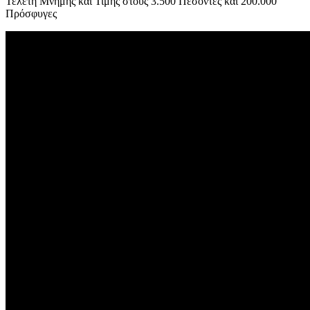
Τελετή Μνήμης και Τιμής στους 3.500 Πεσόντες και 200.000
Πρόσφυγες