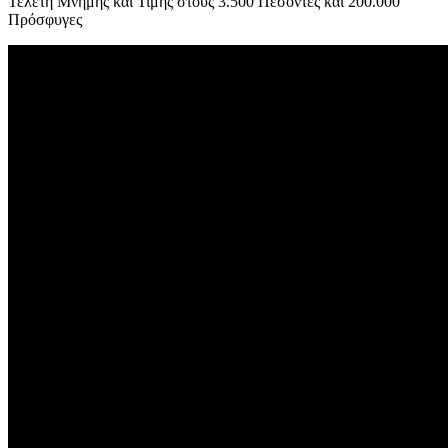
Τελετή Μνήμης και Τιμής στους 3.500 Πεσόντες και 200.000
Πρόσφυγες