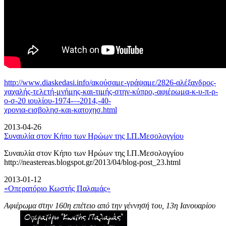
http://www.diaskedasi.info/ακούσαμε-γράψαμε/2826-αλέξανδρος-
χαχαλής-τελετή-
μνήμης-και-τιμής-στην-κύπρο,-αφιέρωμα-κ-υ-π-ρ-
ο-σ-20 ιουλίου-1974-–-2014,-40-
χρονια-εισβολησ-και-κατοχησ.html
2013-04-26
Συναυλία στον Κήπο των Ηρώων της Ι.Π.Μεσολογγίου
Συναυλία στον Κήπο των Ηρώων της Ι.Π.Μεσολογγίου
http://neastereas.blogspot.gr/2013/04/blog-post_23.html
2013-01-12
«Οπερατόριο Κωστής Παλαμάς»
Αφιέρωμα στην 160η επέτειο από την γέννησή του, 13η Ιανουαρίου