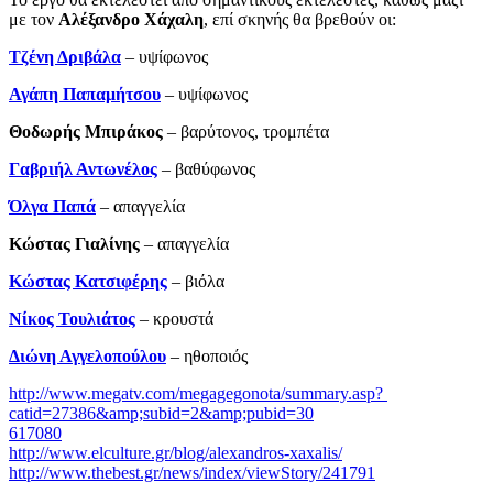
με τον
Αλέξανδρο Χάχαλη
, επί σκηνής θα βρεθούν οι:
Τζένη Δριβάλα
– υψίφωνος
Αγάπη Παπαμήτσου
– υψίφωνος
Θοδωρής Μπιράκος
– βαρύτονος, τρομπέτα
Γαβριήλ Αντωνέλος
– βαθύφωνος
Όλγα Παπά
– απαγγελία
Κώστας Γιαλίνης
­– απαγγελία
Κώστας Κατσιφέρης
– βιόλα
Νίκος Τουλιάτος
– κρουστά
Διώνη Αγγελοπούλου
– ηθοποιός
http://www.megatv.com/megagegonota/summary.asp?
catid=27386&amp;subid=2&amp;pubid=30
617080
http://www.elculture.gr/blog/alexandros-xaxalis/
http://www.thebest.gr/news/index/viewStory/241791