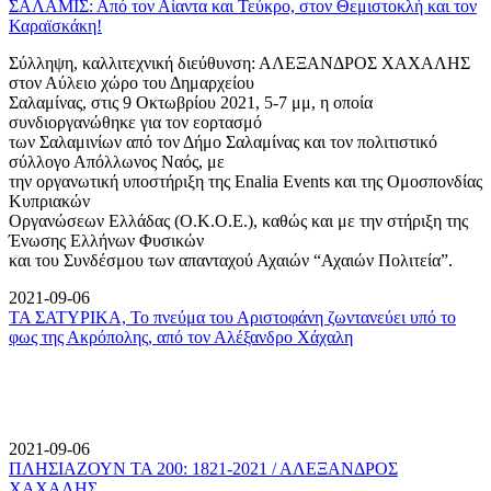
ΣΑΛΑΜΙΣ: Από τον Αίαντα και Τεύκρο, στον Θεμιστοκλή και τον
Καραϊσκάκη!
Σύλληψη, καλλιτεχνική διεύθυνση: ΑΛΕΞΑΝΔΡΟΣ ΧΑΧΑΛΗΣ
στον Αύλειο χώρο του Δημαρχείου
Σαλαμίνας, στις 9 Οκτωβρίου 2021, 5-7 μμ, η οποία
συνδιοργανώθηκε για τον εορτασμό
των Σαλαμινίων από τον Δήμο Σαλαμίνας και τον πολιτιστικό
σύλλογο Απόλλωνος Ναός, με
την οργανωτική υποστήριξη της Enalia Events και της Ομοσπονδίας
Κυπριακών
Οργανώσεων Ελλάδας (Ο.Κ.Ο.Ε.), καθώς και με την στήριξη της
Ένωσης Ελλήνων Φυσικών
και του Συνδέσμου των απανταχού Αχαιών “Αχαιών Πολιτεία”.
2021-09-06
ΤΑ ΣΑΤΥΡΙΚΑ, Το πνεύμα του Αριστοφάνη ζωντανεύει υπό το
φως της Ακρόπολης, από τον Αλέξανδρο Χάχαλη
2021-09-06
ΠΛΗΣΙΑΖΟΥΝ ΤΑ 200: 1821-2021 / ΑΛΕΞΑΝΔΡΟΣ
ΧΑΧΑΛΗΣ