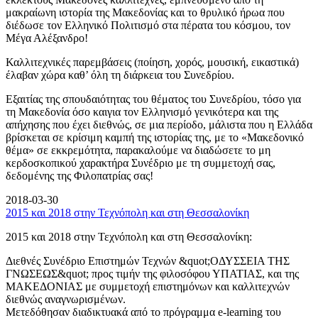
μακραίωνη ιστορία της Μακεδονίας και το θρυλικό ήρωα που
διέδωσε τον Ελληνικό Πολιτισμό στα πέρατα του κόσμου, τον
Μέγα Αλέξανδρο!
Καλλιτεχνικές παρεμβάσεις (ποίηση, χορός, μουσική, εικαστικά)
έλαβαν χώρα καθ’ όλη τη διάρκεια του Συνεδρίου.
Εξαιτίας της σπουδαιότητας του θέματος του Συνεδρίου, τόσο για
τη Μακεδονία όσο καιγια τον Ελληνισμό γενικότερα και της
απήχησης που έχει διεθνώς, σε μια περίοδο, μάλιστα που η Ελλάδα
βρίσκεται σε κρίσιμη καμπή της ιστορίας της, με το «Μακεδονικό
θέμα» σε εκκρεμότητα, παρακαλούμε να διαδώσετε το μη
κερδοσκοπικού χαρακτήρα Συνέδριο με τη συμμετοχή σας,
δεδομένης της Φιλοπατρίας σας!
2018-03-30
2015 και 2018 στην Τεχνόπολη και στη Θεσσαλονίκη
2015 και 2018 στην Τεχνόπολη και στη Θεσσαλονίκη:
Διεθνές Συνέδριο Επιστημών Τεχνών &quot;ΟΔΥΣΣΕΙΑ ΤΗΣ
ΓΝΩΣΕΩΣ&quot; προς τιμήν της φιλοσόφου ΥΠΑΤΙΑΣ, και της
ΜΑΚΕΔΟΝΙΑΣ με συμμετοχή επιστημόνων και καλλιτεχνών
διεθνώς αναγνωρισμένων.
Μετεδόθησαν διαδικτυακά από το πρόγραμμα e-learning του