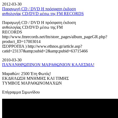
2012-03-30
Παραγωγή CD / DVD Η πρόσφατη έκδοση
ανθολογίας CD/DVD μέσω της FM RECORDS
Παραγωγή CD / DVD Η πρόσφατη έκδοση
ανθολογίας CD/DVD μέσω της FM
RECORDS
http://www.fmrecords.net/fm/store_pages/album_pageGR.php?
product_ID=17003014
ΙΣΟΡΡΟΠΙΑ ) http://www.ethnos.gr/article.asp?
catid=23137&amp;subid=2&amp;pubid=63715466
2010-03-30
ΠΑΝΑΝΘΡΩΠΙΝΟΝ ΜΑΡΑΘΩΝΙΟΝ ΚΑΛΕΣΜΑ!
Μαραθών: 2500 Έτη Φωτός!
ΕΚΔΗΛΩΣΗ ΜΝΗΜΗΣ ΚΑΙ ΤΙΜΗΣ
ΤΥΜΒΟΣ ΜΑΡΑΘΩΝΟΜΑΧΩΝ
Επίγραμμα Σιμωνίδου