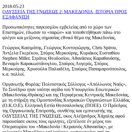
2018-05-23
ΟΔΥΣΣΕΙΑ ΤΗΣ ΓΝΩΣΕΩΣ 2: ΜΑΚΕΔΟΝΙΑ, ΙΣΤΟΡΙΑ ΠΡΟΣ
ΕΞΑΦΑΝΙΣΗ
Προσωπικότητες παγκοσμίου εμβελείας από το χώρο των
Επιστημών, έδωσαν το «παρών» και τοποθετήθηκαν πάνω στο
φλέγον και μείζονος σημασίας εθνικό θέμα της Μακεδονίας.
Γεώργιος Κασιμάτης, Γεώργιος Κοντογιώργης, Chris Spirou,
Άντζελα Γκερέκου, Σπύρος Μερκούρης, Κυριάκος Ευσταθίου
Stephen Miller, Στράτος Θεοδοσίου, Αθανάσιος Καραθανάσης,
Βενιαμίν Καρακωστάνογλου, Σταύρος Λυγερός, Σπύρος
Μερκούρης, Χρυσούλα Παλιαδέλη, Σταύρος Παπαμαρινόπουλος,
κ.α. πολλοί.
Οργανωτής Φορέας: Πολιτιστικός Σύλλογος «Απόλλωνος Ναός»,
Το Συνέδριο ηταν υπότην αιγίδα τού Υπουργείου Εσωτερικών
(Μακεδονίας-Θράκης) και της Περιφέρειας Κεντρικής Μακεδονίας,
με τη στήριξη της Ομοσπονδίας Κυπριακών Οργανώσεων Ελλάδας
(Ο.Κ.Ο.Ε), Ελληνική Εστία Θεσσαλονίκης (ΠΟΕΕ). Ο Πρόεδρος
της Οργανωτικής Επιτροπής, συνθέτης και εμπνευστής της
ΟΔΥΣΣΕΙΑΣ ΤΗΣ ΓΝΩΣΕΩΣ, οκος Αλέξανδρος Χάχαλης αφού
παρουσίασε οκους τους ομιλητες, εξετέλεσε έν μέρος του
Οπερατορίου του «Μακεδονία / Κεραυνός Αθανασίας», με
εκλεκτούς Μακεδόνες καλλιτέχνες, εμπνευσμένο από τη