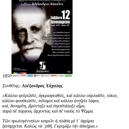
1859
Συνθέτης:
Αλέξανδρος Χάχαλης
«
Κάλλιο φυτρῶστε, ἀγκριαγκαθιές, καὶ κάλλιο οὐρλιάστε, λύκοι,
κάλλιο φουσκῶστε, πόταμοι καὶ κάλλιο ἀνοῖχτε τάφοι,
καί, δυναμίτη, βρόντηξε καὶ σιγοστάλαξε αἷμα,
παρὰ σὲ πύργους ἄρχοντας καὶ σὲ ναοὺς τὸ Ψέμμα.
Τῶν πρωτογέννητων καιρῶν ἡ πλάση μὲ τ᾿ ἀγρίμια
ξανάρχεται. Καλῶς νὰ ῾ρθῆ. Γκρεμίζω τὴν ἀσκήμια
.
»