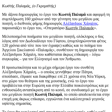
Κωστής Παλαμάς, (ο Γκρεμιστής)
Με άξονα δημιουργίας το έργο του
Κωστή Παλαμά
και αφορμή τη
συμπλήρωση 160 χρόνων από την γέννηση του μεγάλου μας
ποιητή, ο διεθνούς φήμης δημιουργός
Αλέξανδρος Χάχαλης
,
παρουσιάζει το έργο του, «Οπερατόριο
Κωστής Παλαμάς
».
Μελοποιημένα ποιήματα του μεγάλου ποιητή, ολόκληρος ο 6ος
λόγος από τον Δωδεκάλογο του Γύφτου, (συμπληρώνονται φέτος
120 χρόνια από τότε που τον έγραψε) καθώς και το ποίημα του
Άγγελου Σικελιανού «Παλαμάς», συνθέτουν τη δημιουργία του
Αλέξανδρου Χάχαλη, που καθίσταται άκρως επίκαιρη – λόγω
συγκυρίας – για τον Ελληνισμό και τον Άνθρωπο.
Η προσωπικότητα και το μέχρι σήμερα έργο του συνθέτη
Αλέξανδρου Χάχαλη, – ο οποίος γεννήθηκε στην Πάτρα,
σπούδασε, έδρασε και διακρίθηκε επί 21 χρόνια στη Νέα Υόρκη,
στο χώρο του θεάτρου και της μουσικής, ενώ το έργο του
προβάλλεται στην Ευρώπη και στην Ελλάδα ποικιλοτρόπως και με
ενθουσιώδη ανταπόκριση από το κοινό, σε συνδυασμό με το έργο
του μεγάλου ποιητή
Κωστή Παλαμά
, το οποίο αποδεικνύεται στην
εποχή μας άκρως επίκαιρο, εγγυώνται ένα καλλιτεχνικό γεγονός
υψίστης σημασίας.
Το έργο θα εκτελεστεί από σημαντικούς εκτελεστές, καθώς μαζί