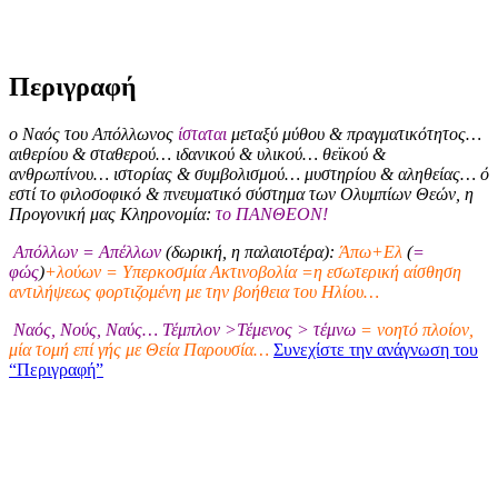
Περιγραφή
ο Ναός του Απόλλωνος
ίσταται
μεταξύ μύθου & πραγματικότητος…
αιθερίου & σταθερού… ιδανικού & υλικού… θεϊκού &
ανθρωπίνου… ιστορίας & συμβολισμού… μυστηρίου & αληθείας… ό
εστί το φιλοσοφικό & πνευματικό σύστημα των Ολυμπίων Θεών, η
Προγονική μας Κληρονομία:
το ΠΑΝΘΕΟΝ!
Απόλλων = Απέλλων
(δωρική, η παλαιοτέρα):
Άπω+Ελ
(
=
φώς
)
+λούων = Υπερκοσμία Ακτινοβολία =η εσωτερική αίσθηση
αντιλήψεως φορτιζομένη με την βοήθεια του Ηλίου…
Ναός, Νούς, Ναύς… Τέμπλον >Τέμενος > τέμνω
= νοητό πλοίον,
μία τομή επί γής με Θεία Παρουσία…
Συνεχίστε την ανάγνωση του
“Περιγραφή”