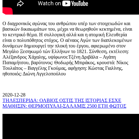
Ο διαχρονικός αγώνας του ανθρώπου υπέρ των στοιχειωδών και
βασικών δικαιωμάτων του, μέχρι να θεωρηθούν κεκτημένα, είναι
το κεντρικό θέμα. Η συλλογική αλλά και η ατομική Ελευθερία
είναι ο πολυπόθητος στόχος. Ο αέναος Αγών των διαπλεκομένων
δυνάμεων δημιουργεί την πλοκή του έργου, αφιερωμένο στον
Μεγάλο Ξεσηκωμό τών Ελλήνων το 1821. Σύνθεση, εκτέλεση:
Αλέξανδρος Χάχαλης, υψίφωνοι:Τζένη Δριβάλα – Αγάπη
Παπαμήτσου, βαρύτονος: Θοδωρής Μπιράκος, κρουστά: Νίκος
Τουλιάτος – Βαγγέλης Γκούμας, αφήγηση: Κώστας Γιαλίνης,
ηθοποιός: Διώνη Αγγελοπούλου
2020-12-28
ΤΗΛΕΣΠΕΡΙΔΑ: ΟΛΒΙΟΣ ΟΣΤΙΣ ΤΗΣ ΙΣΤΟΡΙΑΣ ΕΣΧΕ
ΜΑΘΗΣΙΝ: ΘΕΡΜΟΠΥΛΑΙ-ΣΑΛΑΜΙΣ 2500 ΕΤΗ ΦΩΤΟΣ