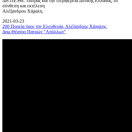
ΔΗ.ΠΕ.ΘΕ. Πάτρας και την Περιφέρεια Δυτικής Ελλάδας, σε
σύνθεση και εκτέλεση
Αλέξανδρου Χάχαλη.
2021-03-23
200 Πορεία προς την Ελευθερία, Αλέξανδρος Χάχαλης,
Δημ.Θέατρο Πατρών "Απόλλων"