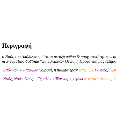
Περιγραφή
ο Ναός του Απόλλωνος
ίσταται
μεταξύ μύθου & πραγματικότητος… αι
& πνευματικό σύστημα των Ολυμπίων Θεών, η Προγονική μας Κληρ
Απόλλων = Απέλλων
(δωρική, η παλαιοτέρα):
Άπω+Ελ
(
= φώς
)
+λού
Ναός, Νούς, Ναύς… Τέμπλον >Τέμενος > τέμνω
= νοητό πλοίον, μί