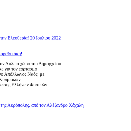
την Ελευθερία! 20 Ιουλίου 2022
Καραϊσκάκη!
 Αύλειο χώρο του Δημαρχείου
κε για τον εορτασμό
ογο Απόλλωνος Ναός, με
ς Κυπριακών
Ένωσης Ελλήνων Φυσικών
της Ακρόπολης, από τον Αλέξανδρο Χάχαλη