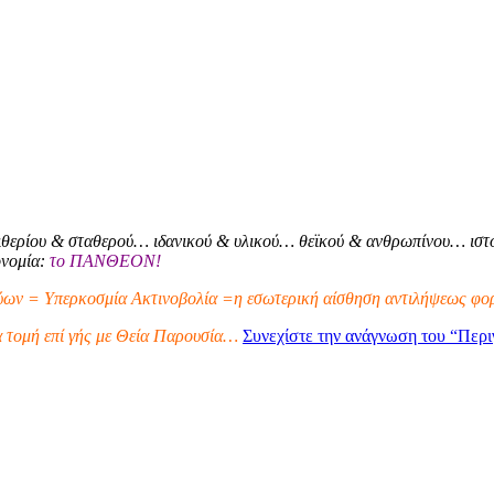
θερίου & σταθερού… ιδανικού & υλικού… θεϊκού & ανθρωπίνου… ιστο
ονομία:
το ΠΑΝΘΕΟΝ!
ων = Υπερκοσμία Ακτινοβολία =η εσωτερική αίσθηση αντιλήψεως φορ
α τομή επί γής με Θεία Παρουσία…
Συνεχίστε την ανάγνωση του
“Περι