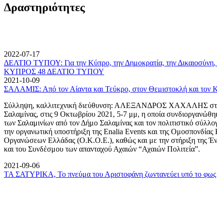
Δραστηριότητες
2022-07-17
ΔΕΛΤΙΟ ΤΥΠΟΥ: Για την Κύπρο, την Δημοκρατία, την Δικαιοσύνη, 
ΚΥΠΡΟΣ 48 ΔΕΛΤΙΟ ΤΥΠΟΥ
2021-10-09
ΣΑΛΑΜΙΣ: Από τον Αίαντα και Τεύκρο, στον Θεμιστοκλή και τον 
Σύλληψη, καλλιτεχνική διεύθυνση: ΑΛΕΞΑΝΔΡΟΣ ΧΑΧΑΛΗΣ στον
Σαλαμίνας, στις 9 Οκτωβρίου 2021, 5-7 μμ, η οποία συνδιοργανώθη
των Σαλαμινίων από τον Δήμο Σαλαμίνας και τον πολιτιστικό σύλλ
την οργανωτική υποστήριξη της Enalia Events και της Ομοσπονδία
Οργανώσεων Ελλάδας (Ο.Κ.Ο.Ε.), καθώς και με την στήριξη της 
και του Συνδέσμου των απανταχού Αχαιών “Αχαιών Πολιτεία”.
2021-09-06
ΤΑ ΣΑΤΥΡΙΚΑ, Το πνεύμα του Αριστοφάνη ζωντανεύει υπό το φως 