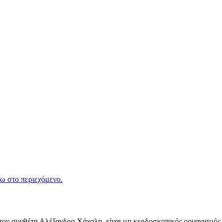
ω στο περιεχόμενο.
ν συνθέτη Αλέξανδρο Χάχαλη, είναι μη κερδοσκοπικός οργανισμός π