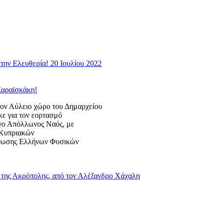
την Ελευθερία! 20 Ιουλίου 2022
Καραϊσκάκη!
 Αύλειο χώρο του Δημαρχείου
κε για τον εορτασμό
ογο Απόλλωνος Ναός, με
ς Κυπριακών
Ένωσης Ελλήνων Φυσικών
της Ακρόπολης, από τον Αλέξανδρο Χάχαλη