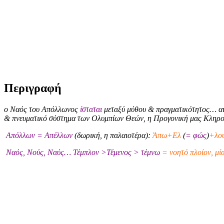
Περιγραφή
ο Ναός του Απόλλωνος
ίσταται
μεταξύ μύθου & πραγματικότητος… αι
& πνευματικό σύστημα των Ολυμπίων Θεών, η Προγονική μας Κληρ
Απόλλων = Απέλλων
(δωρική, η παλαιοτέρα):
Άπω+Ελ
(
= φώς
)
+λού
Ναός, Νούς, Ναύς… Τέμπλον >Τέμενος > τέμνω
= νοητό πλοίον, μί