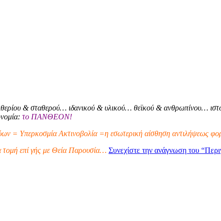
θερίου & σταθερού… ιδανικού & υλικού… θεϊκού & ανθρωπίνου… ιστο
ονομία:
το ΠΑΝΘΕΟΝ!
ων = Υπερκοσμία Ακτινοβολία =η εσωτερική αίσθηση αντιλήψεως φορ
α τομή επί γής με Θεία Παρουσία…
Συνεχίστε την ανάγνωση του
“Περι