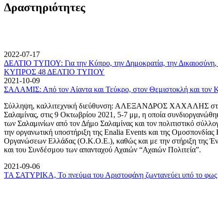
Δραστηριότητες
2022-07-17
ΔΕΛΤΙΟ ΤΥΠΟΥ: Για την Κύπρο, την Δημοκρατία, την Δικαιοσύνη, 
ΚΥΠΡΟΣ 48 ΔΕΛΤΙΟ ΤΥΠΟΥ
2021-10-09
ΣΑΛΑΜΙΣ: Από τον Αίαντα και Τεύκρο, στον Θεμιστοκλή και τον 
Σύλληψη, καλλιτεχνική διεύθυνση: ΑΛΕΞΑΝΔΡΟΣ ΧΑΧΑΛΗΣ στον
Σαλαμίνας, στις 9 Οκτωβρίου 2021, 5-7 μμ, η οποία συνδιοργανώθη
των Σαλαμινίων από τον Δήμο Σαλαμίνας και τον πολιτιστικό σύλλ
την οργανωτική υποστήριξη της Enalia Events και της Ομοσπονδία
Οργανώσεων Ελλάδας (Ο.Κ.Ο.Ε.), καθώς και με την στήριξη της 
και του Συνδέσμου των απανταχού Αχαιών “Αχαιών Πολιτεία”.
2021-09-06
ΤΑ ΣΑΤΥΡΙΚΑ, Το πνεύμα του Αριστοφάνη ζωντανεύει υπό το φως 