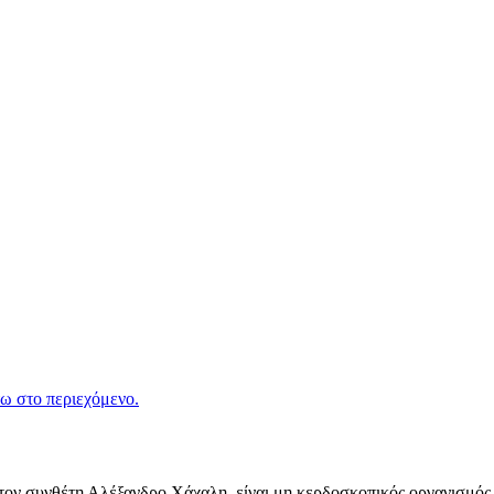
ω στο περιεχόμενο.
ν συνθέτη Αλέξανδρο Χάχαλη, είναι μη κερδοσκοπικός οργανισμός π