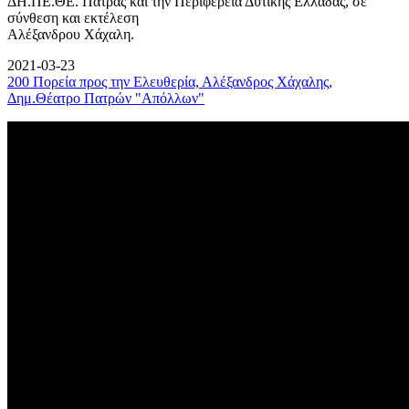
ΔΗ.ΠΕ.ΘΕ. Πάτρας και την Περιφέρεια Δυτικής Ελλάδας, σε
σύνθεση και εκτέλεση
Αλέξανδρου Χάχαλη.
2021-03-23
200 Πορεία προς την Ελευθερία, Αλέξανδρος Χάχαλης,
Δημ.Θέατρο Πατρών "Απόλλων"