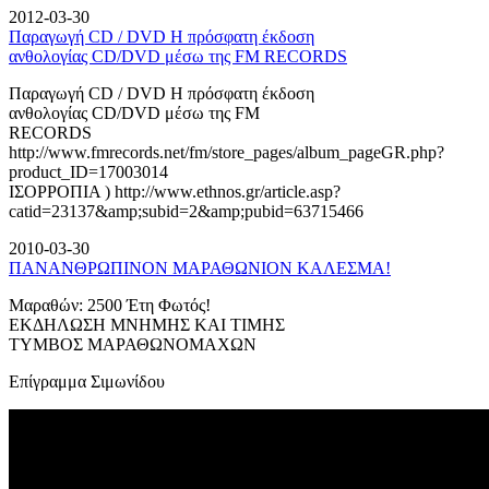
2012-03-30
Παραγωγή CD / DVD Η πρόσφατη έκδοση
ανθολογίας CD/DVD μέσω της FM RECORDS
Παραγωγή CD / DVD Η πρόσφατη έκδοση
ανθολογίας CD/DVD μέσω της FM
RECORDS
http://www.fmrecords.net/fm/store_pages/album_pageGR.php?
product_ID=17003014
ΙΣΟΡΡΟΠΙΑ ) http://www.ethnos.gr/article.asp?
catid=23137&amp;subid=2&amp;pubid=63715466
2010-03-30
ΠΑΝΑΝΘΡΩΠΙΝΟΝ ΜΑΡΑΘΩΝΙΟΝ ΚΑΛΕΣΜΑ!
Μαραθών: 2500 Έτη Φωτός!
ΕΚΔΗΛΩΣΗ ΜΝΗΜΗΣ ΚΑΙ ΤΙΜΗΣ
ΤΥΜΒΟΣ ΜΑΡΑΘΩΝΟΜΑΧΩΝ
Επίγραμμα Σιμωνίδου