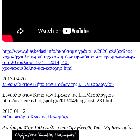
http://www.diaskedasi.info/ακούσαμε-γράψαμε/2826-αλέξανδρος-
χαχαλής-τελετή-
μνήμης-και-τιμής-στην-κύπρο,-αφιέρωμα-κ-υ-π-ρ-
ο-σ-20 ιουλίου-1974-–-2014,-40-
χρονια-εισβολησ-και-κατοχησ.html
2013-04-26
Συναυλία στον Κήπο των Ηρώων της Ι.Π.Μεσολογγίου
Συναυλία στον Κήπο των Ηρώων της Ι.Π.Μεσολογγίου
http://neastereas.blogspot.gr/2013/04/blog-post_23.html
2013-01-12
«Οπερατόριο Κωστής Παλαμάς»
Αφιέρωμα στην 160η επέτειο από την γέννησή του, 13η Ιανουαρίου