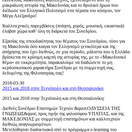
μακραίωνη ιστορία της Μακεδονίας και το θρυλικό ήρωα που
διέδωσε τον Ελληνικό Πολιτισμό στα πέρατα του κόσμου, τον
Μέγα Αλέξανδρο!
Καλλιτεχνικές παρεμβάσεις (ποίηση, χορός, μουσική, εικαστικά)
έλαβαν χώρα καθ’ όλη τη διάρκεια του Συνεδρίου.
Εξαιτίας της σπουδαιότητας του θέματος του Συνεδρίου, τόσο για
τη Μακεδονία όσο καιγια τον Ελληνισμό γενικότερα και της
απήχησης που έχει διεθνώς, σε μια περίοδο, μάλιστα που η Ελλάδα
βρίσκεται σε κρίσιμη καμπή της ιστορίας της, με το «Μακεδονικό
θέμα» σε εκκρεμότητα, παρακαλούμε να διαδώσετε το μη
κερδοσκοπικού χαρακτήρα Συνέδριο με τη συμμετοχή σας,
δεδομένης της Φιλοπατρίας σας!
2018-03-30
2015 και 2018 στην Τεχνόπολη και στη Θεσσαλονίκη
2015 και 2018 στην Τεχνόπολη και στη Θεσσαλονίκη:
Διεθνές Συνέδριο Επιστημών Τεχνών &quot;ΟΔΥΣΣΕΙΑ ΤΗΣ
ΓΝΩΣΕΩΣ&quot; προς τιμήν της φιλοσόφου ΥΠΑΤΙΑΣ, και της
ΜΑΚΕΔΟΝΙΑΣ με συμμετοχή επιστημόνων και καλλιτεχνών
διεθνώς αναγνωρισμένων.
Μετεδόθησαν διαδικτυακά από το πρόγραμμα e-learning του