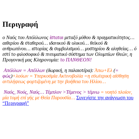
Περιγραφή
ο Ναός του Απόλλωνος
ίσταται
μεταξύ μύθου & πραγματικότητος…
αιθερίου & σταθερού… ιδανικού & υλικού… θεϊκού &
ανθρωπίνου… ιστορίας & συμβολισμού… μυστηρίου & αληθείας… ό
εστί το φιλοσοφικό & πνευματικό σύστημα των Ολυμπίων Θεών, η
Προγονική μας Κληρονομία:
το ΠΑΝΘΕΟΝ!
Απόλλων = Απέλλων
(δωρική, η παλαιοτέρα):
Άπω+Ελ
(
=
φώς
)
+λούων = Υπερκοσμία Ακτινοβολία =η εσωτερική αίσθηση
αντιλήψεως φορτιζομένη με την βοήθεια του Ηλίου…
Ναός, Νούς, Ναύς… Τέμπλον >Τέμενος > τέμνω
= νοητό πλοίον,
μία τομή επί γής με Θεία Παρουσία…
Συνεχίστε την ανάγνωση του
“Περιγραφή”