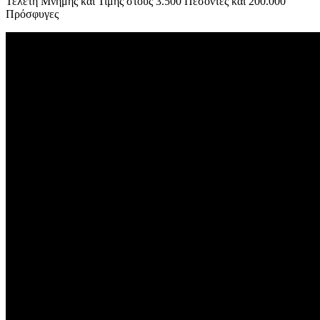
Τελετή Μνήμης και Τιμής στους 3.500 Πεσόντες και 200.000
Πρόσφυγες