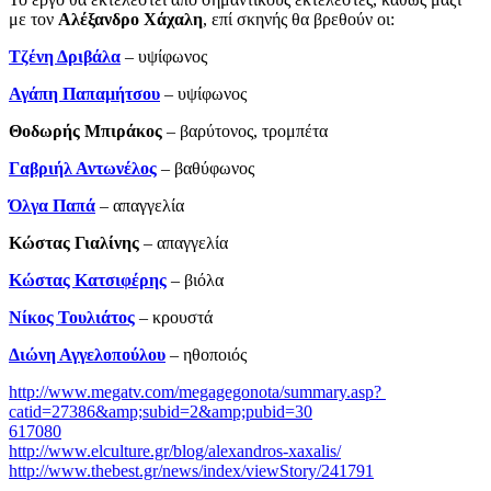
με τον
Αλέξανδρο Χάχαλη
, επί σκηνής θα βρεθούν οι:
Τζένη Δριβάλα
– υψίφωνος
Αγάπη Παπαμήτσου
– υψίφωνος
Θοδωρής Μπιράκος
– βαρύτονος, τρομπέτα
Γαβριήλ Αντωνέλος
– βαθύφωνος
Όλγα Παπά
– απαγγελία
Κώστας Γιαλίνης
­– απαγγελία
Κώστας Κατσιφέρης
– βιόλα
Νίκος Τουλιάτος
– κρουστά
Διώνη Αγγελοπούλου
– ηθοποιός
http://www.megatv.com/megagegonota/summary.asp?
catid=27386&amp;subid=2&amp;pubid=30
617080
http://www.elculture.gr/blog/alexandros-xaxalis/
http://www.thebest.gr/news/index/viewStory/241791