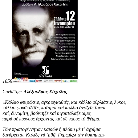
1859
Συνθέτης:
Αλέξανδρος Χάχαλης
«
Κάλλιο φυτρῶστε, ἀγκριαγκαθιές, καὶ κάλλιο οὐρλιάστε, λύκοι,
κάλλιο φουσκῶστε, πόταμοι καὶ κάλλιο ἀνοῖχτε τάφοι,
καί, δυναμίτη, βρόντηξε καὶ σιγοστάλαξε αἷμα,
παρὰ σὲ πύργους ἄρχοντας καὶ σὲ ναοὺς τὸ Ψέμμα.
Τῶν πρωτογέννητων καιρῶν ἡ πλάση μὲ τ᾿ ἀγρίμια
ξανάρχεται. Καλῶς νὰ ῾ρθῆ. Γκρεμίζω τὴν ἀσκήμια
.
»