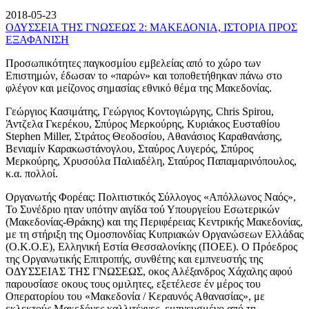
2018-05-23
ΟΔΥΣΣΕΙΑ ΤΗΣ ΓΝΩΣΕΩΣ 2: ΜΑΚΕΔΟΝΙΑ, ΙΣΤΟΡΙΑ ΠΡΟΣ
ΕΞΑΦΑΝΙΣΗ
Προσωπικότητες παγκοσμίου εμβελείας από το χώρο των
Επιστημών, έδωσαν το «παρών» και τοποθετήθηκαν πάνω στο
φλέγον και μείζονος σημασίας εθνικό θέμα της Μακεδονίας.
Γεώργιος Κασιμάτης, Γεώργιος Κοντογιώργης, Chris Spirou,
Άντζελα Γκερέκου, Σπύρος Μερκούρης, Κυριάκος Ευσταθίου
Stephen Miller, Στράτος Θεοδοσίου, Αθανάσιος Καραθανάσης,
Βενιαμίν Καρακωστάνογλου, Σταύρος Λυγερός, Σπύρος
Μερκούρης, Χρυσούλα Παλιαδέλη, Σταύρος Παπαμαρινόπουλος,
κ.α. πολλοί.
Οργανωτής Φορέας: Πολιτιστικός Σύλλογος «Απόλλωνος Ναός»,
Το Συνέδριο ηταν υπότην αιγίδα τού Υπουργείου Εσωτερικών
(Μακεδονίας-Θράκης) και της Περιφέρειας Κεντρικής Μακεδονίας,
με τη στήριξη της Ομοσπονδίας Κυπριακών Οργανώσεων Ελλάδας
(Ο.Κ.Ο.Ε), Ελληνική Εστία Θεσσαλονίκης (ΠΟΕΕ). Ο Πρόεδρος
της Οργανωτικής Επιτροπής, συνθέτης και εμπνευστής της
ΟΔΥΣΣΕΙΑΣ ΤΗΣ ΓΝΩΣΕΩΣ, οκος Αλέξανδρος Χάχαλης αφού
παρουσίασε οκους τους ομιλητες, εξετέλεσε έν μέρος του
Οπερατορίου του «Μακεδονία / Κεραυνός Αθανασίας», με
εκλεκτούς Μακεδόνες καλλιτέχνες, εμπνευσμένο από τη