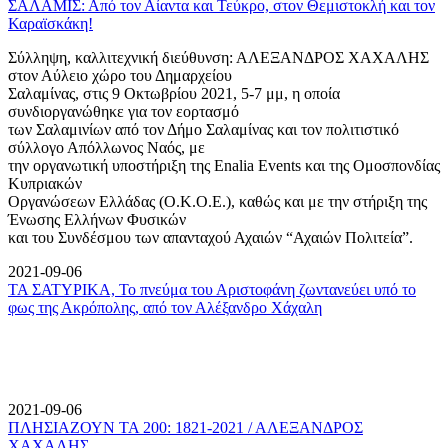
ΣΑΛΑΜΙΣ: Από τον Αίαντα και Τεύκρο, στον Θεμιστοκλή και τον
Καραϊσκάκη!
Σύλληψη, καλλιτεχνική διεύθυνση: ΑΛΕΞΑΝΔΡΟΣ ΧΑΧΑΛΗΣ
στον Αύλειο χώρο του Δημαρχείου
Σαλαμίνας, στις 9 Οκτωβρίου 2021, 5-7 μμ, η οποία
συνδιοργανώθηκε για τον εορτασμό
των Σαλαμινίων από τον Δήμο Σαλαμίνας και τον πολιτιστικό
σύλλογο Απόλλωνος Ναός, με
την οργανωτική υποστήριξη της Enalia Events και της Ομοσπονδίας
Κυπριακών
Οργανώσεων Ελλάδας (Ο.Κ.Ο.Ε.), καθώς και με την στήριξη της
Ένωσης Ελλήνων Φυσικών
και του Συνδέσμου των απανταχού Αχαιών “Αχαιών Πολιτεία”.
2021-09-06
ΤΑ ΣΑΤΥΡΙΚΑ, Το πνεύμα του Αριστοφάνη ζωντανεύει υπό το
φως της Ακρόπολης, από τον Αλέξανδρο Χάχαλη
2021-09-06
ΠΛΗΣΙΑΖΟΥΝ ΤΑ 200: 1821-2021 / ΑΛΕΞΑΝΔΡΟΣ
ΧΑΧΑΛΗΣ