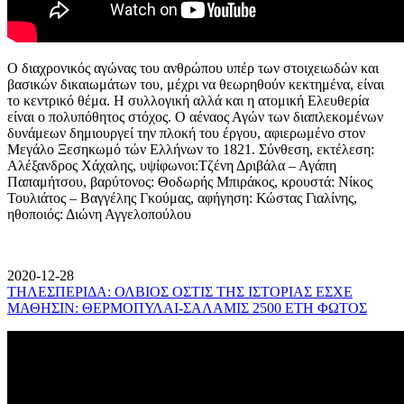
Ο διαχρονικός αγώνας του ανθρώπου υπέρ των στοιχειωδών και
βασικών δικαιωμάτων του, μέχρι να θεωρηθούν κεκτημένα, είναι
το κεντρικό θέμα. Η συλλογική αλλά και η ατομική Ελευθερία
είναι ο πολυπόθητος στόχος. Ο αέναος Αγών των διαπλεκομένων
δυνάμεων δημιουργεί την πλοκή του έργου, αφιερωμένο στον
Μεγάλο Ξεσηκωμό τών Ελλήνων το 1821. Σύνθεση, εκτέλεση:
Αλέξανδρος Χάχαλης, υψίφωνοι:Τζένη Δριβάλα – Αγάπη
Παπαμήτσου, βαρύτονος: Θοδωρής Μπιράκος, κρουστά: Νίκος
Τουλιάτος – Βαγγέλης Γκούμας, αφήγηση: Κώστας Γιαλίνης,
ηθοποιός: Διώνη Αγγελοπούλου
2020-12-28
ΤΗΛΕΣΠΕΡΙΔΑ: ΟΛΒΙΟΣ ΟΣΤΙΣ ΤΗΣ ΙΣΤΟΡΙΑΣ ΕΣΧΕ
ΜΑΘΗΣΙΝ: ΘΕΡΜΟΠΥΛΑΙ-ΣΑΛΑΜΙΣ 2500 ΕΤΗ ΦΩΤΟΣ