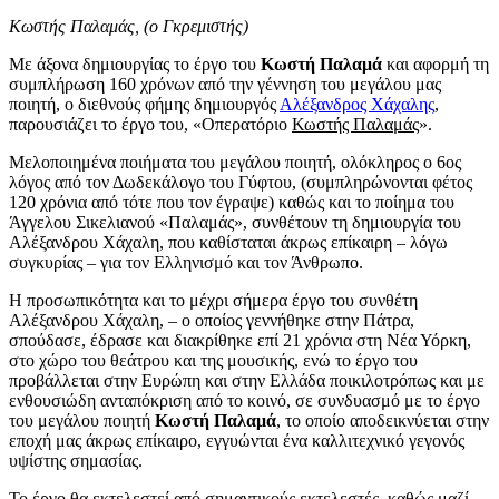
Κωστής Παλαμάς, (ο Γκρεμιστής)
Με άξονα δημιουργίας το έργο του
Κωστή Παλαμά
και αφορμή τη
συμπλήρωση 160 χρόνων από την γέννηση του μεγάλου μας
ποιητή, ο διεθνούς φήμης δημιουργός
Αλέξανδρος Χάχαλης
,
παρουσιάζει το έργο του, «Οπερατόριο
Κωστής Παλαμάς
».
Μελοποιημένα ποιήματα του μεγάλου ποιητή, ολόκληρος ο 6ος
λόγος από τον Δωδεκάλογο του Γύφτου, (συμπληρώνονται φέτος
120 χρόνια από τότε που τον έγραψε) καθώς και το ποίημα του
Άγγελου Σικελιανού «Παλαμάς», συνθέτουν τη δημιουργία του
Αλέξανδρου Χάχαλη, που καθίσταται άκρως επίκαιρη – λόγω
συγκυρίας – για τον Ελληνισμό και τον Άνθρωπο.
Η προσωπικότητα και το μέχρι σήμερα έργο του συνθέτη
Αλέξανδρου Χάχαλη, – ο οποίος γεννήθηκε στην Πάτρα,
σπούδασε, έδρασε και διακρίθηκε επί 21 χρόνια στη Νέα Υόρκη,
στο χώρο του θεάτρου και της μουσικής, ενώ το έργο του
προβάλλεται στην Ευρώπη και στην Ελλάδα ποικιλοτρόπως και με
ενθουσιώδη ανταπόκριση από το κοινό, σε συνδυασμό με το έργο
του μεγάλου ποιητή
Κωστή Παλαμά
, το οποίο αποδεικνύεται στην
εποχή μας άκρως επίκαιρο, εγγυώνται ένα καλλιτεχνικό γεγονός
υψίστης σημασίας.
Το έργο θα εκτελεστεί από σημαντικούς εκτελεστές, καθώς μαζί