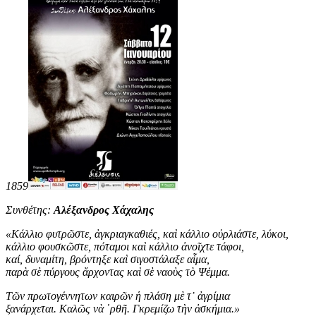
1859
Συνθέτης:
Αλέξανδρος Χάχαλης
«
Κάλλιο φυτρῶστε, ἀγκριαγκαθιές, καὶ κάλλιο οὐρλιάστε, λύκοι,
κάλλιο φουσκῶστε, πόταμοι καὶ κάλλιο ἀνοῖχτε τάφοι,
καί, δυναμίτη, βρόντηξε καὶ σιγοστάλαξε αἷμα,
παρὰ σὲ πύργους ἄρχοντας καὶ σὲ ναοὺς τὸ Ψέμμα.
Τῶν πρωτογέννητων καιρῶν ἡ πλάση μὲ τ᾿ ἀγρίμια
ξανάρχεται. Καλῶς νὰ ῾ρθῆ. Γκρεμίζω τὴν ἀσκήμια
.
»