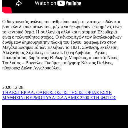
Ο διαχρονικός αγώνας του ανθρώπου υπέρ των στοιχειωδών και
βασικών δικαιωμάτων του, μέχρι να θεωρηθούν κεκτημένα, είναι
το κεντρικό θέμα. Η συλλογική αλλά και η ατομική Ελευθερία
είναι ο πολυπόθητος στόχος. Ο αέναος Αγών των διαπλεκομένων
δυνάμεων δημιουργεί την πλοκή του έργου, αφιερωμένο στον
Μεγάλο Ξεσηκωμό τών Ελλήνων το 1821. Σύνθεση, εκτέλεση:
Αλέξανδρος Χάχαλης, υψίφωνοι:Τζένη Δριβάλα – Αγάπη
Παπαμήτσου, βαρύτονος: Θοδωρής Μπιράκος, κρουστά: Νίκος
Τουλιάτος – Βαγγέλης Γκούμας, αφήγηση: Κώστας Γιαλίνης,
ηθοποιός: Διώνη Αγγελοπούλου
2020-12-28
ΤΗΛΕΣΠΕΡΙΔΑ: ΟΛΒΙΟΣ ΟΣΤΙΣ ΤΗΣ ΙΣΤΟΡΙΑΣ ΕΣΧΕ
ΜΑΘΗΣΙΝ: ΘΕΡΜΟΠΥΛΑΙ-ΣΑΛΑΜΙΣ 2500 ΕΤΗ ΦΩΤΟΣ