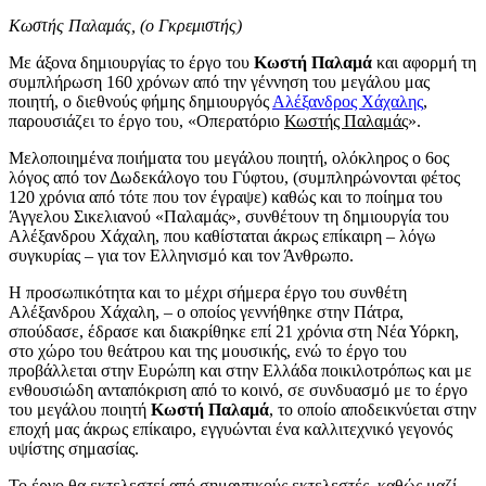
Κωστής Παλαμάς, (ο Γκρεμιστής)
Με άξονα δημιουργίας το έργο του
Κωστή Παλαμά
και αφορμή τη
συμπλήρωση 160 χρόνων από την γέννηση του μεγάλου μας
ποιητή, ο διεθνούς φήμης δημιουργός
Αλέξανδρος Χάχαλης
,
παρουσιάζει το έργο του, «Οπερατόριο
Κωστής Παλαμάς
».
Μελοποιημένα ποιήματα του μεγάλου ποιητή, ολόκληρος ο 6ος
λόγος από τον Δωδεκάλογο του Γύφτου, (συμπληρώνονται φέτος
120 χρόνια από τότε που τον έγραψε) καθώς και το ποίημα του
Άγγελου Σικελιανού «Παλαμάς», συνθέτουν τη δημιουργία του
Αλέξανδρου Χάχαλη, που καθίσταται άκρως επίκαιρη – λόγω
συγκυρίας – για τον Ελληνισμό και τον Άνθρωπο.
Η προσωπικότητα και το μέχρι σήμερα έργο του συνθέτη
Αλέξανδρου Χάχαλη, – ο οποίος γεννήθηκε στην Πάτρα,
σπούδασε, έδρασε και διακρίθηκε επί 21 χρόνια στη Νέα Υόρκη,
στο χώρο του θεάτρου και της μουσικής, ενώ το έργο του
προβάλλεται στην Ευρώπη και στην Ελλάδα ποικιλοτρόπως και με
ενθουσιώδη ανταπόκριση από το κοινό, σε συνδυασμό με το έργο
του μεγάλου ποιητή
Κωστή Παλαμά
, το οποίο αποδεικνύεται στην
εποχή μας άκρως επίκαιρο, εγγυώνται ένα καλλιτεχνικό γεγονός
υψίστης σημασίας.
Το έργο θα εκτελεστεί από σημαντικούς εκτελεστές, καθώς μαζί