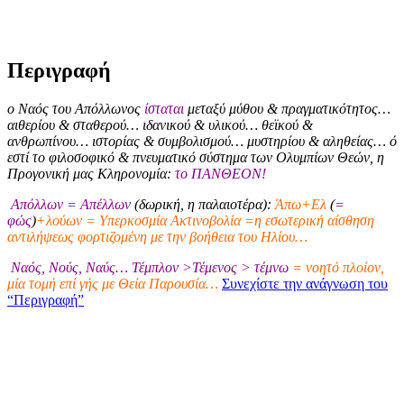
Περιγραφή
ο Ναός του Απόλλωνος
ίσταται
μεταξύ μύθου & πραγματικότητος…
αιθερίου & σταθερού… ιδανικού & υλικού… θεϊκού &
ανθρωπίνου… ιστορίας & συμβολισμού… μυστηρίου & αληθείας… ό
εστί το φιλοσοφικό & πνευματικό σύστημα των Ολυμπίων Θεών, η
Προγονική μας Κληρονομία:
το ΠΑΝΘΕΟΝ!
Απόλλων = Απέλλων
(δωρική, η παλαιοτέρα):
Άπω+Ελ
(
=
φώς
)
+λούων = Υπερκοσμία Ακτινοβολία =η εσωτερική αίσθηση
αντιλήψεως φορτιζομένη με την βοήθεια του Ηλίου…
Ναός, Νούς, Ναύς… Τέμπλον >Τέμενος > τέμνω
= νοητό πλοίον,
μία τομή επί γής με Θεία Παρουσία…
Συνεχίστε την ανάγνωση του
“Περιγραφή”