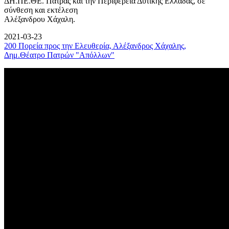
ΔΗ.ΠΕ.ΘΕ. Πάτρας και την Περιφέρεια Δυτικής Ελλάδας, σε
σύνθεση και εκτέλεση
Αλέξανδρου Χάχαλη.
2021-03-23
200 Πορεία προς την Ελευθερία, Αλέξανδρος Χάχαλης,
Δημ.Θέατρο Πατρών "Απόλλων"