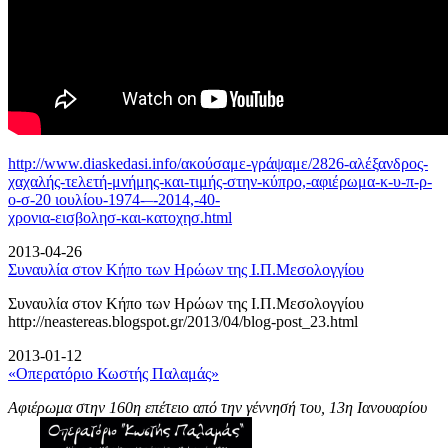
http://www.diaskedasi.info/ακούσαμε-γράψαμε/2826-αλέξανδρος-
χαχαλής-τελετή-
μνήμης-και-τιμής-στην-κύπρο,-αφιέρωμα-κ-υ-π-ρ-
ο-σ-20 ιουλίου-1974-–-2014,-40-
χρονια-εισβολησ-και-κατοχησ.html
2013-04-26
Συναυλία στον Κήπο των Ηρώων της Ι.Π.Μεσολογγίου
Συναυλία στον Κήπο των Ηρώων της Ι.Π.Μεσολογγίου
http://neastereas.blogspot.gr/2013/04/blog-post_23.html
2013-01-12
«Οπερατόριο Κωστής Παλαμάς»
Αφιέρωμα στην 160η επέτειο από την γέννησή του, 13η Ιανουαρίου