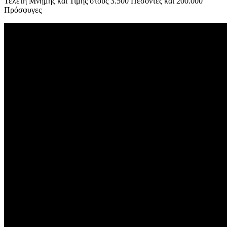
Τελετή Μνήμης και Τιμής στους 3.500 Πεσόντες και 200.000
Πρόσφυγες