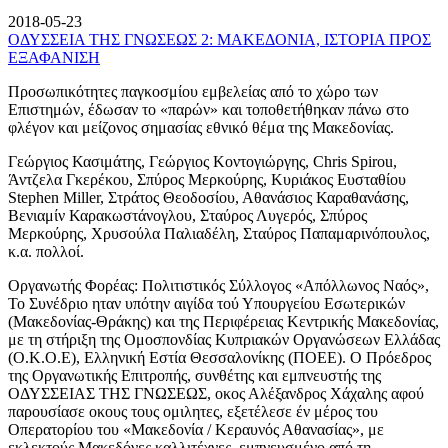
2018-05-23
ΟΔΥΣΣΕΙΑ ΤΗΣ ΓΝΩΣΕΩΣ 2: ΜΑΚΕΔΟΝΙΑ, ΙΣΤΟΡΙΑ ΠΡΟΣ
ΕΞΑΦΑΝΙΣΗ
Προσωπικότητες παγκοσμίου εμβελείας από το χώρο των
Επιστημών, έδωσαν το «παρών» και τοποθετήθηκαν πάνω στο
φλέγον και μείζονος σημασίας εθνικό θέμα της Μακεδονίας.
Γεώργιος Κασιμάτης, Γεώργιος Κοντογιώργης, Chris Spirou,
Άντζελα Γκερέκου, Σπύρος Μερκούρης, Κυριάκος Ευσταθίου
Stephen Miller, Στράτος Θεοδοσίου, Αθανάσιος Καραθανάσης,
Βενιαμίν Καρακωστάνογλου, Σταύρος Λυγερός, Σπύρος
Μερκούρης, Χρυσούλα Παλιαδέλη, Σταύρος Παπαμαρινόπουλος,
κ.α. πολλοί.
Οργανωτής Φορέας: Πολιτιστικός Σύλλογος «Απόλλωνος Ναός»,
Το Συνέδριο ηταν υπότην αιγίδα τού Υπουργείου Εσωτερικών
(Μακεδονίας-Θράκης) και της Περιφέρειας Κεντρικής Μακεδονίας,
με τη στήριξη της Ομοσπονδίας Κυπριακών Οργανώσεων Ελλάδας
(Ο.Κ.Ο.Ε), Ελληνική Εστία Θεσσαλονίκης (ΠΟΕΕ). Ο Πρόεδρος
της Οργανωτικής Επιτροπής, συνθέτης και εμπνευστής της
ΟΔΥΣΣΕΙΑΣ ΤΗΣ ΓΝΩΣΕΩΣ, οκος Αλέξανδρος Χάχαλης αφού
παρουσίασε οκους τους ομιλητες, εξετέλεσε έν μέρος του
Οπερατορίου του «Μακεδονία / Κεραυνός Αθανασίας», με
εκλεκτούς Μακεδόνες καλλιτέχνες, εμπνευσμένο από τη