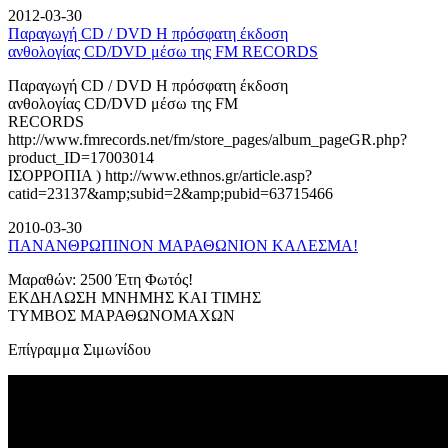
2012-03-30
Παραγωγή CD / DVD Η πρόσφατη έκδοση
ανθολογίας CD/DVD μέσω της FM RECORDS
Παραγωγή CD / DVD Η πρόσφατη έκδοση
ανθολογίας CD/DVD μέσω της FM
RECORDS
http://www.fmrecords.net/fm/store_pages/album_pageGR.php?
product_ID=17003014
ΙΣΟΡΡΟΠΙΑ ) http://www.ethnos.gr/article.asp?
catid=23137&amp;subid=2&amp;pubid=63715466
2010-03-30
ΠΑΝΑΝΘΡΩΠΙΝΟΝ ΜΑΡΑΘΩΝΙΟΝ ΚΑΛΕΣΜΑ!
Μαραθών: 2500 Έτη Φωτός!
ΕΚΔΗΛΩΣΗ ΜΝΗΜΗΣ ΚΑΙ ΤΙΜΗΣ
ΤΥΜΒΟΣ ΜΑΡΑΘΩΝΟΜΑΧΩΝ
Επίγραμμα Σιμωνίδου