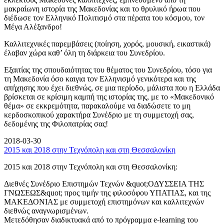
μακραίωνη ιστορία της Μακεδονίας και το θρυλικό ήρωα που
διέδωσε τον Ελληνικό Πολιτισμό στα πέρατα του κόσμου, τον
Μέγα Αλέξανδρο!
Καλλιτεχνικές παρεμβάσεις (ποίηση, χορός, μουσική, εικαστικά)
έλαβαν χώρα καθ’ όλη τη διάρκεια του Συνεδρίου.
Εξαιτίας της σπουδαιότητας του θέματος του Συνεδρίου, τόσο για
τη Μακεδονία όσο καιγια τον Ελληνισμό γενικότερα και της
απήχησης που έχει διεθνώς, σε μια περίοδο, μάλιστα που η Ελλάδα
βρίσκεται σε κρίσιμη καμπή της ιστορίας της, με το «Μακεδονικό
θέμα» σε εκκρεμότητα, παρακαλούμε να διαδώσετε το μη
κερδοσκοπικού χαρακτήρα Συνέδριο με τη συμμετοχή σας,
δεδομένης της Φιλοπατρίας σας!
2018-03-30
2015 και 2018 στην Τεχνόπολη και στη Θεσσαλονίκη
2015 και 2018 στην Τεχνόπολη και στη Θεσσαλονίκη:
Διεθνές Συνέδριο Επιστημών Τεχνών &quot;ΟΔΥΣΣΕΙΑ ΤΗΣ
ΓΝΩΣΕΩΣ&quot; προς τιμήν της φιλοσόφου ΥΠΑΤΙΑΣ, και της
ΜΑΚΕΔΟΝΙΑΣ με συμμετοχή επιστημόνων και καλλιτεχνών
διεθνώς αναγνωρισμένων.
Μετεδόθησαν διαδικτυακά από το πρόγραμμα e-learning του