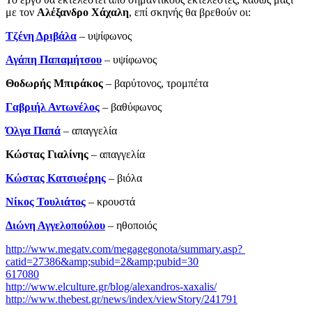
με τον
Αλέξανδρο Χάχαλη
, επί σκηνής θα βρεθούν οι:
Τζένη Δριβάλα
– υψίφωνος
Αγάπη Παπαμήτσου
– υψίφωνος
Θοδωρής Μπιράκος
– βαρύτονος, τρομπέτα
Γαβριήλ Αντωνέλος
– βαθύφωνος
Όλγα Παπά
– απαγγελία
Κώστας Γιαλίνης
­– απαγγελία
Κώστας Κατσιφέρης
– βιόλα
Νίκος Τουλιάτος
– κρουστά
Διώνη Αγγελοπούλου
– ηθοποιός
http://www.megatv.com/megagegonota/summary.asp?
catid=27386&amp;subid=2&amp;pubid=30
617080
http://www.elculture.gr/blog/alexandros-xaxalis/
http://www.thebest.gr/news/index/viewStory/241791