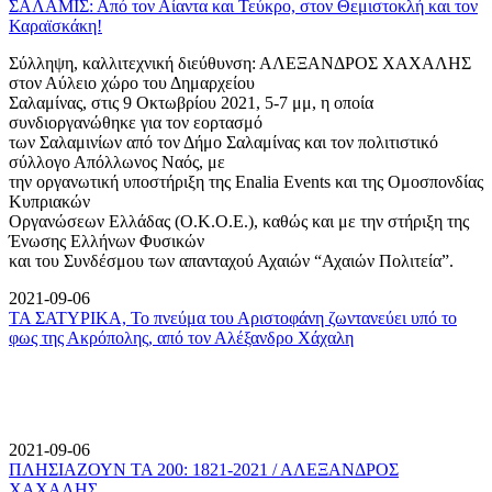
ΣΑΛΑΜΙΣ: Από τον Αίαντα και Τεύκρο, στον Θεμιστοκλή και τον
Καραϊσκάκη!
Σύλληψη, καλλιτεχνική διεύθυνση: ΑΛΕΞΑΝΔΡΟΣ ΧΑΧΑΛΗΣ
στον Αύλειο χώρο του Δημαρχείου
Σαλαμίνας, στις 9 Οκτωβρίου 2021, 5-7 μμ, η οποία
συνδιοργανώθηκε για τον εορτασμό
των Σαλαμινίων από τον Δήμο Σαλαμίνας και τον πολιτιστικό
σύλλογο Απόλλωνος Ναός, με
την οργανωτική υποστήριξη της Enalia Events και της Ομοσπονδίας
Κυπριακών
Οργανώσεων Ελλάδας (Ο.Κ.Ο.Ε.), καθώς και με την στήριξη της
Ένωσης Ελλήνων Φυσικών
και του Συνδέσμου των απανταχού Αχαιών “Αχαιών Πολιτεία”.
2021-09-06
ΤΑ ΣΑΤΥΡΙΚΑ, Το πνεύμα του Αριστοφάνη ζωντανεύει υπό το
φως της Ακρόπολης, από τον Αλέξανδρο Χάχαλη
2021-09-06
ΠΛΗΣΙΑΖΟΥΝ ΤΑ 200: 1821-2021 / ΑΛΕΞΑΝΔΡΟΣ
ΧΑΧΑΛΗΣ