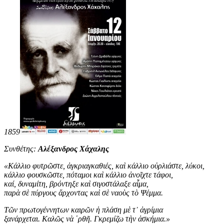
1859
Συνθέτης:
Αλέξανδρος Χάχαλης
«
Κάλλιο φυτρῶστε, ἀγκριαγκαθιές, καὶ κάλλιο οὐρλιάστε, λύκοι,
κάλλιο φουσκῶστε, πόταμοι καὶ κάλλιο ἀνοῖχτε τάφοι,
καί, δυναμίτη, βρόντηξε καὶ σιγοστάλαξε αἷμα,
παρὰ σὲ πύργους ἄρχοντας καὶ σὲ ναοὺς τὸ Ψέμμα.
Τῶν πρωτογέννητων καιρῶν ἡ πλάση μὲ τ᾿ ἀγρίμια
ξανάρχεται. Καλῶς νὰ ῾ρθῆ. Γκρεμίζω τὴν ἀσκήμια
.
»