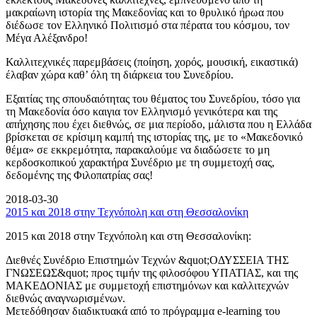
μακραίωνη ιστορία της Μακεδονίας και το θρυλικό ήρωα που
διέδωσε τον Ελληνικό Πολιτισμό στα πέρατα του κόσμου, τον
Μέγα Αλέξανδρο!
Καλλιτεχνικές παρεμβάσεις (ποίηση, χορός, μουσική, εικαστικά)
έλαβαν χώρα καθ’ όλη τη διάρκεια του Συνεδρίου.
Εξαιτίας της σπουδαιότητας του θέματος του Συνεδρίου, τόσο για
τη Μακεδονία όσο καιγια τον Ελληνισμό γενικότερα και της
απήχησης που έχει διεθνώς, σε μια περίοδο, μάλιστα που η Ελλάδα
βρίσκεται σε κρίσιμη καμπή της ιστορίας της, με το «Μακεδονικό
θέμα» σε εκκρεμότητα, παρακαλούμε να διαδώσετε το μη
κερδοσκοπικού χαρακτήρα Συνέδριο με τη συμμετοχή σας,
δεδομένης της Φιλοπατρίας σας!
2018-03-30
2015 και 2018 στην Τεχνόπολη και στη Θεσσαλονίκη
2015 και 2018 στην Τεχνόπολη και στη Θεσσαλονίκη:
Διεθνές Συνέδριο Επιστημών Τεχνών &quot;ΟΔΥΣΣΕΙΑ ΤΗΣ
ΓΝΩΣΕΩΣ&quot; προς τιμήν της φιλοσόφου ΥΠΑΤΙΑΣ, και της
ΜΑΚΕΔΟΝΙΑΣ με συμμετοχή επιστημόνων και καλλιτεχνών
διεθνώς αναγνωρισμένων.
Μετεδόθησαν διαδικτυακά από το πρόγραμμα e-learning του