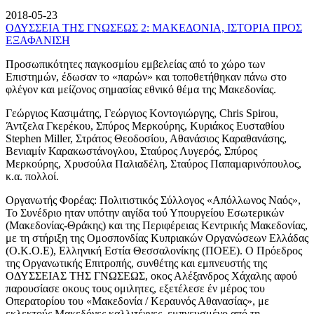
2018-05-23
ΟΔΥΣΣΕΙΑ ΤΗΣ ΓΝΩΣΕΩΣ 2: ΜΑΚΕΔΟΝΙΑ, ΙΣΤΟΡΙΑ ΠΡΟΣ
ΕΞΑΦΑΝΙΣΗ
Προσωπικότητες παγκοσμίου εμβελείας από το χώρο των
Επιστημών, έδωσαν το «παρών» και τοποθετήθηκαν πάνω στο
φλέγον και μείζονος σημασίας εθνικό θέμα της Μακεδονίας.
Γεώργιος Κασιμάτης, Γεώργιος Κοντογιώργης, Chris Spirou,
Άντζελα Γκερέκου, Σπύρος Μερκούρης, Κυριάκος Ευσταθίου
Stephen Miller, Στράτος Θεοδοσίου, Αθανάσιος Καραθανάσης,
Βενιαμίν Καρακωστάνογλου, Σταύρος Λυγερός, Σπύρος
Μερκούρης, Χρυσούλα Παλιαδέλη, Σταύρος Παπαμαρινόπουλος,
κ.α. πολλοί.
Οργανωτής Φορέας: Πολιτιστικός Σύλλογος «Απόλλωνος Ναός»,
Το Συνέδριο ηταν υπότην αιγίδα τού Υπουργείου Εσωτερικών
(Μακεδονίας-Θράκης) και της Περιφέρειας Κεντρικής Μακεδονίας,
με τη στήριξη της Ομοσπονδίας Κυπριακών Οργανώσεων Ελλάδας
(Ο.Κ.Ο.Ε), Ελληνική Εστία Θεσσαλονίκης (ΠΟΕΕ). Ο Πρόεδρος
της Οργανωτικής Επιτροπής, συνθέτης και εμπνευστής της
ΟΔΥΣΣΕΙΑΣ ΤΗΣ ΓΝΩΣΕΩΣ, οκος Αλέξανδρος Χάχαλης αφού
παρουσίασε οκους τους ομιλητες, εξετέλεσε έν μέρος του
Οπερατορίου του «Μακεδονία / Κεραυνός Αθανασίας», με
εκλεκτούς Μακεδόνες καλλιτέχνες, εμπνευσμένο από τη