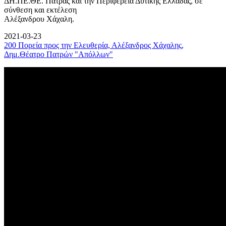
ΔΗ.ΠΕ.ΘΕ. Πάτρας και την Περιφέρεια Δυτικής Ελλάδας, σε
σύνθεση και εκτέλεση
Αλέξανδρου Χάχαλη.
2021-03-23
200 Πορεία προς την Ελευθερία, Αλέξανδρος Χάχαλης,
Δημ.Θέατρο Πατρών "Απόλλων"