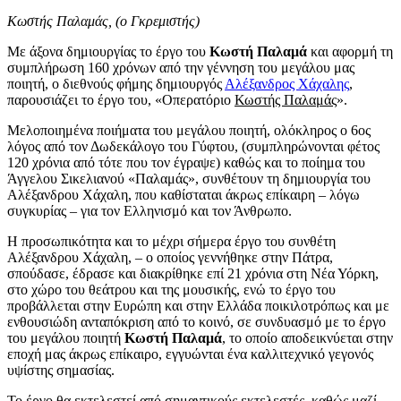
Κωστής Παλαμάς, (ο Γκρεμιστής)
Με άξονα δημιουργίας το έργο του
Κωστή Παλαμά
και αφορμή τη
συμπλήρωση 160 χρόνων από την γέννηση του μεγάλου μας
ποιητή, ο διεθνούς φήμης δημιουργός
Αλέξανδρος Χάχαλης
,
παρουσιάζει το έργο του, «Οπερατόριο
Κωστής Παλαμάς
».
Μελοποιημένα ποιήματα του μεγάλου ποιητή, ολόκληρος ο 6ος
λόγος από τον Δωδεκάλογο του Γύφτου, (συμπληρώνονται φέτος
120 χρόνια από τότε που τον έγραψε) καθώς και το ποίημα του
Άγγελου Σικελιανού «Παλαμάς», συνθέτουν τη δημιουργία του
Αλέξανδρου Χάχαλη, που καθίσταται άκρως επίκαιρη – λόγω
συγκυρίας – για τον Ελληνισμό και τον Άνθρωπο.
Η προσωπικότητα και το μέχρι σήμερα έργο του συνθέτη
Αλέξανδρου Χάχαλη, – ο οποίος γεννήθηκε στην Πάτρα,
σπούδασε, έδρασε και διακρίθηκε επί 21 χρόνια στη Νέα Υόρκη,
στο χώρο του θεάτρου και της μουσικής, ενώ το έργο του
προβάλλεται στην Ευρώπη και στην Ελλάδα ποικιλοτρόπως και με
ενθουσιώδη ανταπόκριση από το κοινό, σε συνδυασμό με το έργο
του μεγάλου ποιητή
Κωστή Παλαμά
, το οποίο αποδεικνύεται στην
εποχή μας άκρως επίκαιρο, εγγυώνται ένα καλλιτεχνικό γεγονός
υψίστης σημασίας.
Το έργο θα εκτελεστεί από σημαντικούς εκτελεστές, καθώς μαζί