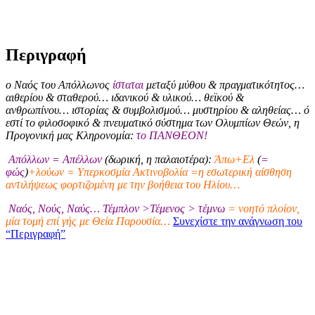
Περιγραφή
ο Ναός του Απόλλωνος
ίσταται
μεταξύ μύθου & πραγματικότητος…
αιθερίου & σταθερού… ιδανικού & υλικού… θεϊκού &
ανθρωπίνου… ιστορίας & συμβολισμού… μυστηρίου & αληθείας… ό
εστί το φιλοσοφικό & πνευματικό σύστημα των Ολυμπίων Θεών, η
Προγονική μας Κληρονομία:
το ΠΑΝΘΕΟΝ!
Απόλλων = Απέλλων
(δωρική, η παλαιοτέρα):
Άπω+Ελ
(
=
φώς
)
+λούων = Υπερκοσμία Ακτινοβολία =η εσωτερική αίσθηση
αντιλήψεως φορτιζομένη με την βοήθεια του Ηλίου…
Ναός, Νούς, Ναύς… Τέμπλον >Τέμενος > τέμνω
= νοητό πλοίον,
μία τομή επί γής με Θεία Παρουσία…
Συνεχίστε την ανάγνωση του
“Περιγραφή”