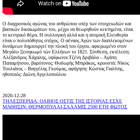
Ο διαχρονικός αγώνας του ανθρώπου υπέρ των στοιχειωδών και
βασικών δικαιωμάτων του, μέχρι να θεωρηθούν κεκτημένα, είναι
το κεντρικό θέμα. Η συλλογική αλλά και η ατομική Ελευθερία
είναι ο πολυπόθητος στόχος. Ο αέναος Αγών των διαπλεκομένων
δυνάμεων δημιουργεί την πλοκή του έργου, αφιερωμένο στον
Μεγάλο Ξεσηκωμό τών Ελλήνων το 1821. Σύνθεση, εκτέλεση:
Αλέξανδρος Χάχαλης, υψίφωνοι:Τζένη Δριβάλα – Αγάπη
Παπαμήτσου, βαρύτονος: Θοδωρής Μπιράκος, κρουστά: Νίκος
Τουλιάτος – Βαγγέλης Γκούμας, αφήγηση: Κώστας Γιαλίνης,
ηθοποιός: Διώνη Αγγελοπούλου
2020-12-28
ΤΗΛΕΣΠΕΡΙΔΑ: ΟΛΒΙΟΣ ΟΣΤΙΣ ΤΗΣ ΙΣΤΟΡΙΑΣ ΕΣΧΕ
ΜΑΘΗΣΙΝ: ΘΕΡΜΟΠΥΛΑΙ-ΣΑΛΑΜΙΣ 2500 ΕΤΗ ΦΩΤΟΣ