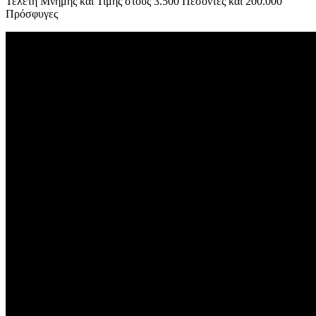
Τελετή Μνήμης και Τιμής στους 3.500 Πεσόντες και 200.000
Πρόσφυγες