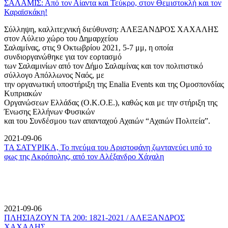
ΣΑΛΑΜΙΣ: Από τον Αίαντα και Τεύκρο, στον Θεμιστοκλή και τον
Καραϊσκάκη!
Σύλληψη, καλλιτεχνική διεύθυνση: ΑΛΕΞΑΝΔΡΟΣ ΧΑΧΑΛΗΣ
στον Αύλειο χώρο του Δημαρχείου
Σαλαμίνας, στις 9 Οκτωβρίου 2021, 5-7 μμ, η οποία
συνδιοργανώθηκε για τον εορτασμό
των Σαλαμινίων από τον Δήμο Σαλαμίνας και τον πολιτιστικό
σύλλογο Απόλλωνος Ναός, με
την οργανωτική υποστήριξη της Enalia Events και της Ομοσπονδίας
Κυπριακών
Οργανώσεων Ελλάδας (Ο.Κ.Ο.Ε.), καθώς και με την στήριξη της
Ένωσης Ελλήνων Φυσικών
και του Συνδέσμου των απανταχού Αχαιών “Αχαιών Πολιτεία”.
2021-09-06
ΤΑ ΣΑΤΥΡΙΚΑ, Το πνεύμα του Αριστοφάνη ζωντανεύει υπό το
φως της Ακρόπολης, από τον Αλέξανδρο Χάχαλη
2021-09-06
ΠΛΗΣΙΑΖΟΥΝ ΤΑ 200: 1821-2021 / ΑΛΕΞΑΝΔΡΟΣ
ΧΑΧΑΛΗΣ