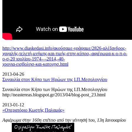
http://www.diaskedasi.info/ακούσαμε-γράψαμε/2826-αλέξανδρος-
χαχαλής-τελετή-
μνήμης-και-τιμής-στην-κύπρο,-αφιέρωμα-κ-υ-π-ρ-
ο-σ-20 ιουλίου-1974-–-2014,-40-
χρονια-εισβολησ-και-κατοχησ.html
2013-04-26
Συναυλία στον Κήπο των Ηρώων της Ι.Π.Μεσολογγίου
Συναυλία στον Κήπο των Ηρώων της Ι.Π.Μεσολογγίου
http://neastereas.blogspot.gr/2013/04/blog-post_23.html
2013-01-12
«Οπερατόριο Κωστής Παλαμάς»
Αφιέρωμα στην 160η επέτειο από την γέννησή του, 13η Ιανουαρίου