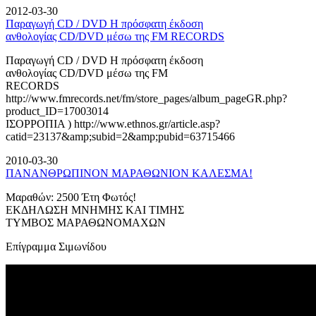
2012-03-30
Παραγωγή CD / DVD Η πρόσφατη έκδοση
ανθολογίας CD/DVD μέσω της FM RECORDS
Παραγωγή CD / DVD Η πρόσφατη έκδοση
ανθολογίας CD/DVD μέσω της FM
RECORDS
http://www.fmrecords.net/fm/store_pages/album_pageGR.php?
product_ID=17003014
ΙΣΟΡΡΟΠΙΑ ) http://www.ethnos.gr/article.asp?
catid=23137&amp;subid=2&amp;pubid=63715466
2010-03-30
ΠΑΝΑΝΘΡΩΠΙΝΟΝ ΜΑΡΑΘΩΝΙΟΝ ΚΑΛΕΣΜΑ!
Μαραθών: 2500 Έτη Φωτός!
ΕΚΔΗΛΩΣΗ ΜΝΗΜΗΣ ΚΑΙ ΤΙΜΗΣ
ΤΥΜΒΟΣ ΜΑΡΑΘΩΝΟΜΑΧΩΝ
Επίγραμμα Σιμωνίδου