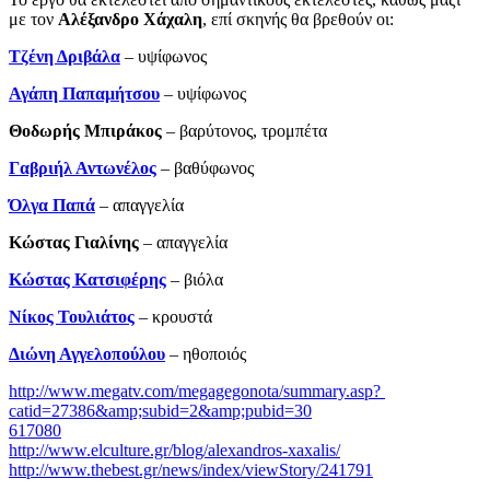
με τον
Αλέξανδρο Χάχαλη
, επί σκηνής θα βρεθούν οι:
Τζένη Δριβάλα
– υψίφωνος
Αγάπη Παπαμήτσου
– υψίφωνος
Θοδωρής Μπιράκος
– βαρύτονος, τρομπέτα
Γαβριήλ Αντωνέλος
– βαθύφωνος
Όλγα Παπά
– απαγγελία
Κώστας Γιαλίνης
­– απαγγελία
Κώστας Κατσιφέρης
– βιόλα
Νίκος Τουλιάτος
– κρουστά
Διώνη Αγγελοπούλου
– ηθοποιός
http://www.megatv.com/megagegonota/summary.asp?
catid=27386&amp;subid=2&amp;pubid=30
617080
http://www.elculture.gr/blog/alexandros-xaxalis/
http://www.thebest.gr/news/index/viewStory/241791