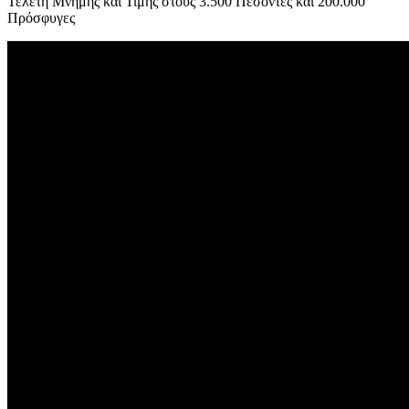
Τελετή Μνήμης και Τιμής στους 3.500 Πεσόντες και 200.000
Πρόσφυγες