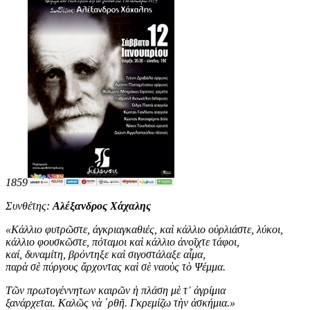
1859
Συνθέτης:
Αλέξανδρος Χάχαλης
«
Κάλλιο φυτρῶστε, ἀγκριαγκαθιές, καὶ κάλλιο οὐρλιάστε, λύκοι,
κάλλιο φουσκῶστε, πόταμοι καὶ κάλλιο ἀνοῖχτε τάφοι,
καί, δυναμίτη, βρόντηξε καὶ σιγοστάλαξε αἷμα,
παρὰ σὲ πύργους ἄρχοντας καὶ σὲ ναοὺς τὸ Ψέμμα.
Τῶν πρωτογέννητων καιρῶν ἡ πλάση μὲ τ᾿ ἀγρίμια
ξανάρχεται. Καλῶς νὰ ῾ρθῆ. Γκρεμίζω τὴν ἀσκήμια
.
»