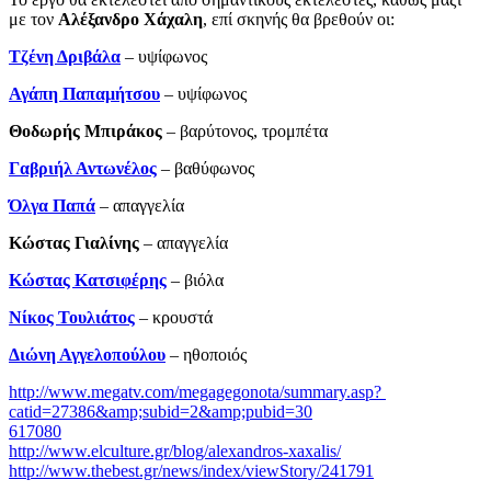
με τον
Αλέξανδρο Χάχαλη
, επί σκηνής θα βρεθούν οι:
Τζένη Δριβάλα
– υψίφωνος
Αγάπη Παπαμήτσου
– υψίφωνος
Θοδωρής Μπιράκος
– βαρύτονος, τρομπέτα
Γαβριήλ Αντωνέλος
– βαθύφωνος
Όλγα Παπά
– απαγγελία
Κώστας Γιαλίνης
­– απαγγελία
Κώστας Κατσιφέρης
– βιόλα
Νίκος Τουλιάτος
– κρουστά
Διώνη Αγγελοπούλου
– ηθοποιός
http://www.megatv.com/megagegonota/summary.asp?
catid=27386&amp;subid=2&amp;pubid=30
617080
http://www.elculture.gr/blog/alexandros-xaxalis/
http://www.thebest.gr/news/index/viewStory/241791