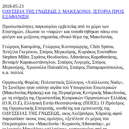
2018-05-23
ΟΔΥΣΣΕΙΑ ΤΗΣ ΓΝΩΣΕΩΣ 2: ΜΑΚΕΔΟΝΙΑ, ΙΣΤΟΡΙΑ ΠΡΟΣ
ΕΞΑΦΑΝΙΣΗ
Προσωπικότητες παγκοσμίου εμβελείας από το χώρο των
Επιστημών, έδωσαν το «παρών» και τοποθετήθηκαν πάνω στο
φλέγον και μείζονος σημασίας εθνικό θέμα της Μακεδονίας.
Γεώργιος Κασιμάτης, Γεώργιος Κοντογιώργης, Chris Spirou,
Άντζελα Γκερέκου, Σπύρος Μερκούρης, Κυριάκος Ευσταθίου
Stephen Miller, Στράτος Θεοδοσίου, Αθανάσιος Καραθανάσης,
Βενιαμίν Καρακωστάνογλου, Σταύρος Λυγερός, Σπύρος
Μερκούρης, Χρυσούλα Παλιαδέλη, Σταύρος Παπαμαρινόπουλος,
κ.α. πολλοί.
Οργανωτής Φορέας: Πολιτιστικός Σύλλογος «Απόλλωνος Ναός»,
Το Συνέδριο ηταν υπότην αιγίδα τού Υπουργείου Εσωτερικών
(Μακεδονίας-Θράκης) και της Περιφέρειας Κεντρικής Μακεδονίας,
με τη στήριξη της Ομοσπονδίας Κυπριακών Οργανώσεων Ελλάδας
(Ο.Κ.Ο.Ε), Ελληνική Εστία Θεσσαλονίκης (ΠΟΕΕ). Ο Πρόεδρος
της Οργανωτικής Επιτροπής, συνθέτης και εμπνευστής της
ΟΔΥΣΣΕΙΑΣ ΤΗΣ ΓΝΩΣΕΩΣ, οκος Αλέξανδρος Χάχαλης αφού
παρουσίασε οκους τους ομιλητες, εξετέλεσε έν μέρος του
Οπερατορίου του «Μακεδονία / Κεραυνός Αθανασίας», με
εκλεκτούς Μακεδόνες καλλιτέχνες, εμπνευσμένο από τη