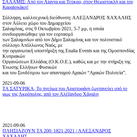
ΣΑΛΑΜΙΣ: Από τον Αίαντα και Τεύκρο, στον Θεμιστοκλή και τον
Καραϊσκάκη!
Σύλληψη, καλλιτεχνική διεύθυνση: ΑΛΕΞΑΝΔΡΟΣ ΧΑΧΑΛΗΣ
στον Αύλειο χώρο του Δημαρχείου
Σαλαμίνας, στις 9 Οκτωβρίου 2021, 5-7 μμ, η οποία
συνδιοργανώθηκε για τον εορτασμό
των Σαλαμινίων από τον Δήμο Σαλαμίνας και τον πολιτιστικό
σύλλογο Απόλλωνος Ναός, με
την οργανωτική υποστήριξη της Enalia Events και της Ομοσπονδίας
Κυπριακών
Οργανώσεων Ελλάδας (Ο.Κ.Ο.Ε.), καθώς και με την στήριξη της
Ένωσης Ελλήνων Φυσικών
και του Συνδέσμου των απανταχού Αχαιών “Αχαιών Πολιτεία”.
2021-09-06
ΤΑ ΣΑΤΥΡΙΚΑ, Το πνεύμα του Αριστοφάνη ζωντανεύει υπό το
φως της Ακρόπολης, από τον Αλέξανδρο Χάχαλη
2021-09-06
ΠΛΗΣΙΑΖΟΥΝ ΤΑ 200: 1821-2021 / ΑΛΕΞΑΝΔΡΟΣ
ΧΑΧΑΛΗΣ