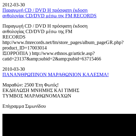
2012-03-30
Παραγωγή CD / DVD Η πρόσφατη έκδοση
ανθολογίας CD/DVD μέσω της FM RECORDS
Παραγωγή CD / DVD Η πρόσφατη έκδοση
ανθολογίας CD/DVD μέσω της FM
RECORDS
http://www.fmrecords.net/fm/store_pages/album_pageGR.php?
product_ID=17003014
ΙΣΟΡΡΟΠΙΑ ) http://www.ethnos.gr/article.asp?
catid=23137&amp;subid=2&amp;pubid=63715466
2010-03-30
ΠΑΝΑΝΘΡΩΠΙΝΟΝ ΜΑΡΑΘΩΝΙΟΝ ΚΑΛΕΣΜΑ!
Μαραθών: 2500 Έτη Φωτός!
ΕΚΔΗΛΩΣΗ ΜΝΗΜΗΣ ΚΑΙ ΤΙΜΗΣ
ΤΥΜΒΟΣ ΜΑΡΑΘΩΝΟΜΑΧΩΝ
Επίγραμμα Σιμωνίδου