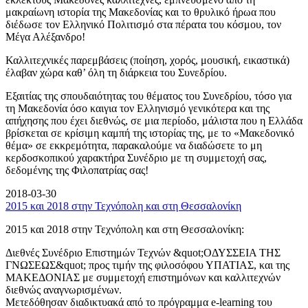
μακραίωνη ιστορία της Μακεδονίας και το θρυλικό ήρωα που
διέδωσε τον Ελληνικό Πολιτισμό στα πέρατα του κόσμου, τον
Μέγα Αλέξανδρο!
Καλλιτεχνικές παρεμβάσεις (ποίηση, χορός, μουσική, εικαστικά)
έλαβαν χώρα καθ’ όλη τη διάρκεια του Συνεδρίου.
Εξαιτίας της σπουδαιότητας του θέματος του Συνεδρίου, τόσο για
τη Μακεδονία όσο καιγια τον Ελληνισμό γενικότερα και της
απήχησης που έχει διεθνώς, σε μια περίοδο, μάλιστα που η Ελλάδα
βρίσκεται σε κρίσιμη καμπή της ιστορίας της, με το «Μακεδονικό
θέμα» σε εκκρεμότητα, παρακαλούμε να διαδώσετε το μη
κερδοσκοπικού χαρακτήρα Συνέδριο με τη συμμετοχή σας,
δεδομένης της Φιλοπατρίας σας!
2018-03-30
2015 και 2018 στην Τεχνόπολη και στη Θεσσαλονίκη
2015 και 2018 στην Τεχνόπολη και στη Θεσσαλονίκη:
Διεθνές Συνέδριο Επιστημών Τεχνών &quot;ΟΔΥΣΣΕΙΑ ΤΗΣ
ΓΝΩΣΕΩΣ&quot; προς τιμήν της φιλοσόφου ΥΠΑΤΙΑΣ, και της
ΜΑΚΕΔΟΝΙΑΣ με συμμετοχή επιστημόνων και καλλιτεχνών
διεθνώς αναγνωρισμένων.
Μετεδόθησαν διαδικτυακά από το πρόγραμμα e-learning του