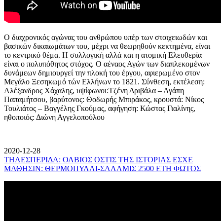
Ο διαχρονικός αγώνας του ανθρώπου υπέρ των στοιχειωδών και
βασικών δικαιωμάτων του, μέχρι να θεωρηθούν κεκτημένα, είναι
το κεντρικό θέμα. Η συλλογική αλλά και η ατομική Ελευθερία
είναι ο πολυπόθητος στόχος. Ο αέναος Αγών των διαπλεκομένων
δυνάμεων δημιουργεί την πλοκή του έργου, αφιερωμένο στον
Μεγάλο Ξεσηκωμό τών Ελλήνων το 1821. Σύνθεση, εκτέλεση:
Αλέξανδρος Χάχαλης, υψίφωνοι:Τζένη Δριβάλα – Αγάπη
Παπαμήτσου, βαρύτονος: Θοδωρής Μπιράκος, κρουστά: Νίκος
Τουλιάτος – Βαγγέλης Γκούμας, αφήγηση: Κώστας Γιαλίνης,
ηθοποιός: Διώνη Αγγελοπούλου
2020-12-28
ΤΗΛΕΣΠΕΡΙΔΑ: ΟΛΒΙΟΣ ΟΣΤΙΣ ΤΗΣ ΙΣΤΟΡΙΑΣ ΕΣΧΕ
ΜΑΘΗΣΙΝ: ΘΕΡΜΟΠΥΛΑΙ-ΣΑΛΑΜΙΣ 2500 ΕΤΗ ΦΩΤΟΣ