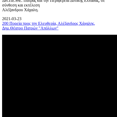
ΔΗ.ΠΕ.ΘΕ. Πάτρας και την Περιφέρεια Δυτικής Ελλάδας, σε
σύνθεση και εκτέλεση
Αλέξανδρου Χάχαλη.
2021-03-23
200 Πορεία προς την Ελευθερία, Αλέξανδρος Χάχαλης,
Δημ.Θέατρο Πατρών "Απόλλων"