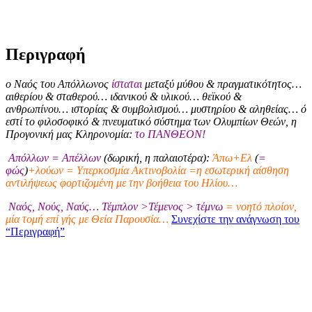
Περιγραφή
ο Ναός του Απόλλωνος
ίσταται
μεταξύ μύθου & πραγματικότητος…
αιθερίου & σταθερού… ιδανικού & υλικού… θεϊκού &
ανθρωπίνου… ιστορίας & συμβολισμού… μυστηρίου & αληθείας… ό
εστί το φιλοσοφικό & πνευματικό σύστημα των Ολυμπίων Θεών, η
Προγονική μας Κληρονομία:
το ΠΑΝΘΕΟΝ!
Απόλλων = Απέλλων
(δωρική, η παλαιοτέρα):
Άπω+Ελ
(
=
φώς
)
+λούων = Υπερκοσμία Ακτινοβολία =η εσωτερική αίσθηση
αντιλήψεως φορτιζομένη με την βοήθεια του Ηλίου…
Ναός, Νούς, Ναύς… Τέμπλον >Τέμενος > τέμνω
= νοητό πλοίον,
μία τομή επί γής με Θεία Παρουσία…
Συνεχίστε την ανάγνωση του
“Περιγραφή”