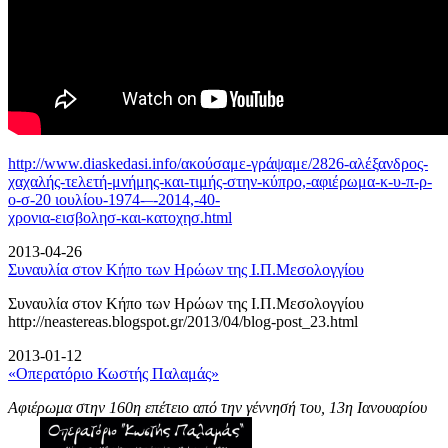
http://www.diaskedasi.info/ακούσαμε-γράψαμε/2826-αλέξανδρος-
χαχαλής-τελετή-
μνήμης-και-τιμής-στην-κύπρο,-αφιέρωμα-κ-υ-π-ρ-
ο-σ-20 ιουλίου-1974-–-2014,-40-
χρονια-εισβολησ-και-κατοχησ.html
2013-04-26
Συναυλία στον Κήπο των Ηρώων της Ι.Π.Μεσολογγίου
Συναυλία στον Κήπο των Ηρώων της Ι.Π.Μεσολογγίου
http://neastereas.blogspot.gr/2013/04/blog-post_23.html
2013-01-12
«Οπερατόριο Κωστής Παλαμάς»
Αφιέρωμα στην 160η επέτειο από την γέννησή του, 13η Ιανουαρίου