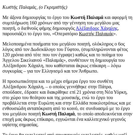
Κωστής Παλαμάς, (ο Γκρεμιστής)
Με άξονα δημιουργίας το έργο του
Κωστή Παλαμά
και αφορμή τη
συμπλήρωση 160 χρόνων από την γέννηση του μεγάλου μας
ποιητή, ο διεθνούς φήμης δημιουργός
Αλέξανδρος Χάχαλης
,
παρουσιάζει το έργο του, «Οπερατόριο
Κωστής Παλαμάς
».
Μελοποιημένα ποιήματα του μεγάλου ποιητή, ολόκληρος ο 6ος
λόγος από τον Δωδεκάλογο του Γύφτου, (συμπληρώνονται φέτος
120 χρόνια από τότε που τον έγραψε) καθώς και το ποίημα του
Άγγελου Σικελιανού «Παλαμάς», συνθέτουν τη δημιουργία του
Αλέξανδρου Χάχαλη, που καθίσταται άκρως επίκαιρη – λόγω
συγκυρίας – για τον Ελληνισμό και τον Άνθρωπο.
Η προσωπικότητα και το μέχρι σήμερα έργο του συνθέτη
Αλέξανδρου Χάχαλη, – ο οποίος γεννήθηκε στην Πάτρα,
σπούδασε, έδρασε και διακρίθηκε επί 21 χρόνια στη Νέα Υόρκη,
στο χώρο του θεάτρου και της μουσικής, ενώ το έργο του
προβάλλεται στην Ευρώπη και στην Ελλάδα ποικιλοτρόπως και με
ενθουσιώδη ανταπόκριση από το κοινό, σε συνδυασμό με το έργο
του μεγάλου ποιητή
Κωστή Παλαμά
, το οποίο αποδεικνύεται στην
εποχή μας άκρως επίκαιρο, εγγυώνται ένα καλλιτεχνικό γεγονός
υψίστης σημασίας.
Το έργο θα εκτελεστεί από σημαντικούς εκτελεστές, καθώς μαζί