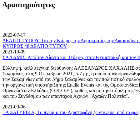
Δραστηριότητες
2022-07-17
ΔΕΛΤΙΟ ΤΥΠΟΥ: Για την Κύπρο, την Δημοκρατία, την Δικαιοσύνη, 
ΚΥΠΡΟΣ 48 ΔΕΛΤΙΟ ΤΥΠΟΥ
2021-10-09
ΣΑΛΑΜΙΣ: Από τον Αίαντα και Τεύκρο, στον Θεμιστοκλή και τον 
Σύλληψη, καλλιτεχνική διεύθυνση: ΑΛΕΞΑΝΔΡΟΣ ΧΑΧΑΛΗΣ στον
Σαλαμίνας, στις 9 Οκτωβρίου 2021, 5-7 μμ, η οποία συνδιοργανώθη
των Σαλαμινίων από τον Δήμο Σαλαμίνας και τον πολιτιστικό σύλλ
την οργανωτική υποστήριξη της Enalia Events και της Ομοσπονδία
Οργανώσεων Ελλάδας (Ο.Κ.Ο.Ε.), καθώς και με την στήριξη της 
και του Συνδέσμου των απανταχού Αχαιών “Αχαιών Πολιτεία”.
2021-09-06
ΤΑ ΣΑΤΥΡΙΚΑ, Το πνεύμα του Αριστοφάνη ζωντανεύει υπό το φως 