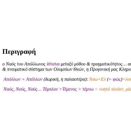
Περιγραφή
ο Ναός του Απόλλωνος
ίσταται
μεταξύ μύθου & πραγματικότητος… αι
& πνευματικό σύστημα των Ολυμπίων Θεών, η Προγονική μας Κληρ
Απόλλων = Απέλλων
(δωρική, η παλαιοτέρα):
Άπω+Ελ
(
= φώς
)
+λού
Ναός, Νούς, Ναύς… Τέμπλον >Τέμενος > τέμνω
= νοητό πλοίον, μί