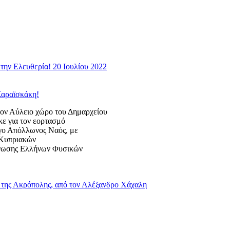
την Ελευθερία! 20 Ιουλίου 2022
Καραϊσκάκη!
 Αύλειο χώρο του Δημαρχείου
κε για τον εορτασμό
ογο Απόλλωνος Ναός, με
ς Κυπριακών
Ένωσης Ελλήνων Φυσικών
της Ακρόπολης, από τον Αλέξανδρο Χάχαλη