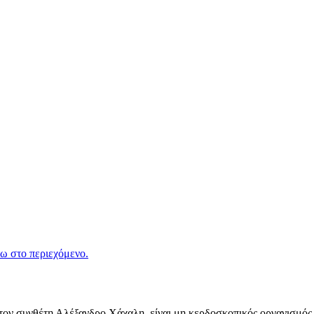
ω στο περιεχόμενο.
ν συνθέτη Αλέξανδρο Χάχαλη, είναι μη κερδοσκοπικός οργανισμός π