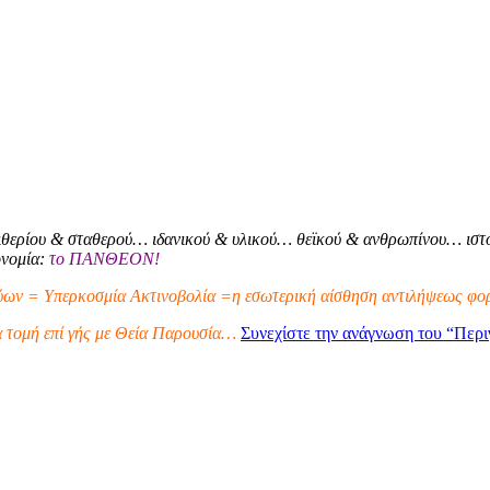
θερίου & σταθερού… ιδανικού & υλικού… θεϊκού & ανθρωπίνου… ιστο
ονομία:
το ΠΑΝΘΕΟΝ!
ων = Υπερκοσμία Ακτινοβολία =η εσωτερική αίσθηση αντιλήψεως φορ
α τομή επί γής με Θεία Παρουσία…
Συνεχίστε την ανάγνωση του
“Περι