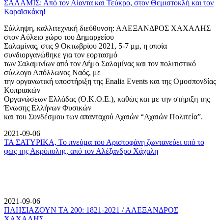
ΣΑΛΑΜΙΣ: Από τον Αίαντα και Τεύκρο, στον Θεμιστοκλή και τον
Καραϊσκάκη!
Σύλληψη, καλλιτεχνική διεύθυνση: ΑΛΕΞΑΝΔΡΟΣ ΧΑΧΑΛΗΣ
στον Αύλειο χώρο του Δημαρχείου
Σαλαμίνας, στις 9 Οκτωβρίου 2021, 5-7 μμ, η οποία
συνδιοργανώθηκε για τον εορτασμό
των Σαλαμινίων από τον Δήμο Σαλαμίνας και τον πολιτιστικό
σύλλογο Απόλλωνος Ναός, με
την οργανωτική υποστήριξη της Enalia Events και της Ομοσπονδίας
Κυπριακών
Οργανώσεων Ελλάδας (Ο.Κ.Ο.Ε.), καθώς και με την στήριξη της
Ένωσης Ελλήνων Φυσικών
και του Συνδέσμου των απανταχού Αχαιών “Αχαιών Πολιτεία”.
2021-09-06
ΤΑ ΣΑΤΥΡΙΚΑ, Το πνεύμα του Αριστοφάνη ζωντανεύει υπό το
φως της Ακρόπολης, από τον Αλέξανδρο Χάχαλη
2021-09-06
ΠΛΗΣΙΑΖΟΥΝ ΤΑ 200: 1821-2021 / ΑΛΕΞΑΝΔΡΟΣ
ΧΑΧΑΛΗΣ