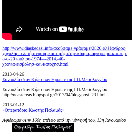
http://www.diaskedasi.info/ακούσαμε-γράψαμε/2826-αλέξανδρος-
χαχαλής-τελετή-
μνήμης-και-τιμής-στην-κύπρο,-αφιέρωμα-κ-υ-π-ρ-
ο-σ-20 ιουλίου-1974-–-2014,-40-
χρονια-εισβολησ-και-κατοχησ.html
2013-04-26
Συναυλία στον Κήπο των Ηρώων της Ι.Π.Μεσολογγίου
Συναυλία στον Κήπο των Ηρώων της Ι.Π.Μεσολογγίου
http://neastereas.blogspot.gr/2013/04/blog-post_23.html
2013-01-12
«Οπερατόριο Κωστής Παλαμάς»
Αφιέρωμα στην 160η επέτειο από την γέννησή του, 13η Ιανουαρίου