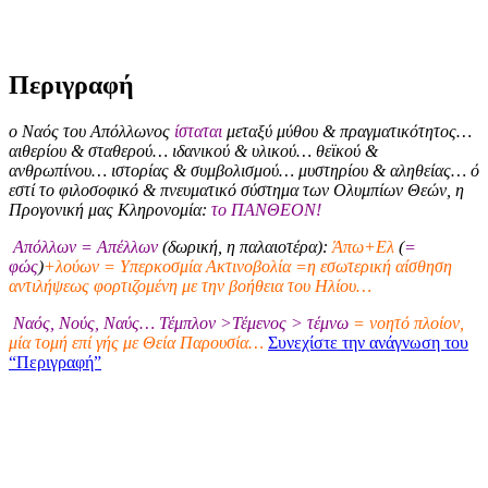
Περιγραφή
ο Ναός του Απόλλωνος
ίσταται
μεταξύ μύθου & πραγματικότητος…
αιθερίου & σταθερού… ιδανικού & υλικού… θεϊκού &
ανθρωπίνου… ιστορίας & συμβολισμού… μυστηρίου & αληθείας… ό
εστί το φιλοσοφικό & πνευματικό σύστημα των Ολυμπίων Θεών, η
Προγονική μας Κληρονομία:
το ΠΑΝΘΕΟΝ!
Απόλλων = Απέλλων
(δωρική, η παλαιοτέρα):
Άπω+Ελ
(
=
φώς
)
+λούων = Υπερκοσμία Ακτινοβολία =η εσωτερική αίσθηση
αντιλήψεως φορτιζομένη με την βοήθεια του Ηλίου…
Ναός, Νούς, Ναύς… Τέμπλον >Τέμενος > τέμνω
= νοητό πλοίον,
μία τομή επί γής με Θεία Παρουσία…
Συνεχίστε την ανάγνωση του
“Περιγραφή”