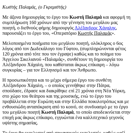
Κωστής Παλαμάς, (ο Γκρεμιστής)
Με άξονα δημιουργίας το έργο του
Κωστή Παλαμά
και αφορμή τη
συμπλήρωση 160 χρόνων από την γέννηση του μεγάλου μας
ποιητή, ο διεθνούς φήμης δημιουργός
Αλέξανδρος Χάχαλης
,
παρουσιάζει το έργο του, «Οπερατόριο
Κωστής Παλαμάς
».
Μελοποιημένα ποιήματα του μεγάλου ποιητή, ολόκληρος ο 6ος
λόγος από τον Δωδεκάλογο του Γύφτου, (συμπληρώνονται φέτος
120 χρόνια από τότε που τον έγραψε) καθώς και το ποίημα του
Άγγελου Σικελιανού «Παλαμάς», συνθέτουν τη δημιουργία του
Αλέξανδρου Χάχαλη, που καθίσταται άκρως επίκαιρη – λόγω
συγκυρίας – για τον Ελληνισμό και τον Άνθρωπο.
Η προσωπικότητα και το μέχρι σήμερα έργο του συνθέτη
Αλέξανδρου Χάχαλη, – ο οποίος γεννήθηκε στην Πάτρα,
σπούδασε, έδρασε και διακρίθηκε επί 21 χρόνια στη Νέα Υόρκη,
στο χώρο του θεάτρου και της μουσικής, ενώ το έργο του
προβάλλεται στην Ευρώπη και στην Ελλάδα ποικιλοτρόπως και με
ενθουσιώδη ανταπόκριση από το κοινό, σε συνδυασμό με το έργο
του μεγάλου ποιητή
Κωστή Παλαμά
, το οποίο αποδεικνύεται στην
εποχή μας άκρως επίκαιρο, εγγυώνται ένα καλλιτεχνικό γεγονός
υψίστης σημασίας.
Το έργο θα εκτελεστεί από σημαντικούς εκτελεστές, καθώς μαζί