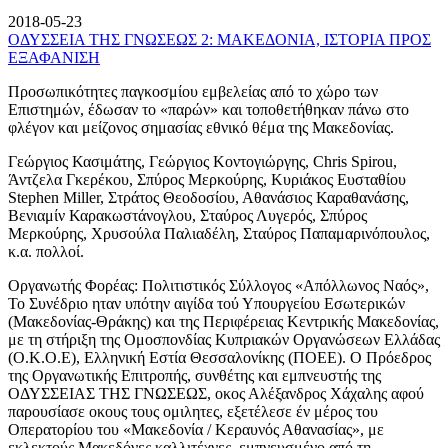
2018-05-23
ΟΔΥΣΣΕΙΑ ΤΗΣ ΓΝΩΣΕΩΣ 2: ΜΑΚΕΔΟΝΙΑ, ΙΣΤΟΡΙΑ ΠΡΟΣ
ΕΞΑΦΑΝΙΣΗ
Προσωπικότητες παγκοσμίου εμβελείας από το χώρο των
Επιστημών, έδωσαν το «παρών» και τοποθετήθηκαν πάνω στο
φλέγον και μείζονος σημασίας εθνικό θέμα της Μακεδονίας.
Γεώργιος Κασιμάτης, Γεώργιος Κοντογιώργης, Chris Spirou,
Άντζελα Γκερέκου, Σπύρος Μερκούρης, Κυριάκος Ευσταθίου
Stephen Miller, Στράτος Θεοδοσίου, Αθανάσιος Καραθανάσης,
Βενιαμίν Καρακωστάνογλου, Σταύρος Λυγερός, Σπύρος
Μερκούρης, Χρυσούλα Παλιαδέλη, Σταύρος Παπαμαρινόπουλος,
κ.α. πολλοί.
Οργανωτής Φορέας: Πολιτιστικός Σύλλογος «Απόλλωνος Ναός»,
Το Συνέδριο ηταν υπότην αιγίδα τού Υπουργείου Εσωτερικών
(Μακεδονίας-Θράκης) και της Περιφέρειας Κεντρικής Μακεδονίας,
με τη στήριξη της Ομοσπονδίας Κυπριακών Οργανώσεων Ελλάδας
(Ο.Κ.Ο.Ε), Ελληνική Εστία Θεσσαλονίκης (ΠΟΕΕ). Ο Πρόεδρος
της Οργανωτικής Επιτροπής, συνθέτης και εμπνευστής της
ΟΔΥΣΣΕΙΑΣ ΤΗΣ ΓΝΩΣΕΩΣ, οκος Αλέξανδρος Χάχαλης αφού
παρουσίασε οκους τους ομιλητες, εξετέλεσε έν μέρος του
Οπερατορίου του «Μακεδονία / Κεραυνός Αθανασίας», με
εκλεκτούς Μακεδόνες καλλιτέχνες, εμπνευσμένο από τη