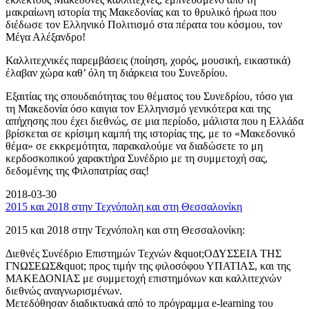
μακραίωνη ιστορία της Μακεδονίας και το θρυλικό ήρωα που
διέδωσε τον Ελληνικό Πολιτισμό στα πέρατα του κόσμου, τον
Μέγα Αλέξανδρο!
Καλλιτεχνικές παρεμβάσεις (ποίηση, χορός, μουσική, εικαστικά)
έλαβαν χώρα καθ’ όλη τη διάρκεια του Συνεδρίου.
Εξαιτίας της σπουδαιότητας του θέματος του Συνεδρίου, τόσο για
τη Μακεδονία όσο καιγια τον Ελληνισμό γενικότερα και της
απήχησης που έχει διεθνώς, σε μια περίοδο, μάλιστα που η Ελλάδα
βρίσκεται σε κρίσιμη καμπή της ιστορίας της, με το «Μακεδονικό
θέμα» σε εκκρεμότητα, παρακαλούμε να διαδώσετε το μη
κερδοσκοπικού χαρακτήρα Συνέδριο με τη συμμετοχή σας,
δεδομένης της Φιλοπατρίας σας!
2018-03-30
2015 και 2018 στην Τεχνόπολη και στη Θεσσαλονίκη
2015 και 2018 στην Τεχνόπολη και στη Θεσσαλονίκη:
Διεθνές Συνέδριο Επιστημών Τεχνών &quot;ΟΔΥΣΣΕΙΑ ΤΗΣ
ΓΝΩΣΕΩΣ&quot; προς τιμήν της φιλοσόφου ΥΠΑΤΙΑΣ, και της
ΜΑΚΕΔΟΝΙΑΣ με συμμετοχή επιστημόνων και καλλιτεχνών
διεθνώς αναγνωρισμένων.
Μετεδόθησαν διαδικτυακά από το πρόγραμμα e-learning του