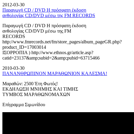
2012-03-30
Παραγωγή CD / DVD Η πρόσφατη έκδοση
ανθολογίας CD/DVD μέσω της FM RECORDS
Παραγωγή CD / DVD Η πρόσφατη έκδοση
ανθολογίας CD/DVD μέσω της FM
RECORDS
http://www.fmrecords.net/fm/store_pages/album_pageGR.php?
product_ID=17003014
ΙΣΟΡΡΟΠΙΑ ) http://www.ethnos.gr/article.asp?
catid=23137&amp;subid=2&amp;pubid=63715466
2010-03-30
ΠΑΝΑΝΘΡΩΠΙΝΟΝ ΜΑΡΑΘΩΝΙΟΝ ΚΑΛΕΣΜΑ!
Μαραθών: 2500 Έτη Φωτός!
ΕΚΔΗΛΩΣΗ ΜΝΗΜΗΣ ΚΑΙ ΤΙΜΗΣ
ΤΥΜΒΟΣ ΜΑΡΑΘΩΝΟΜΑΧΩΝ
Επίγραμμα Σιμωνίδου