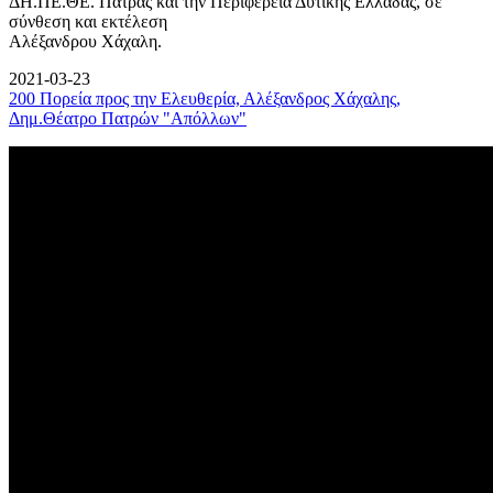
ΔΗ.ΠΕ.ΘΕ. Πάτρας και την Περιφέρεια Δυτικής Ελλάδας, σε
σύνθεση και εκτέλεση
Αλέξανδρου Χάχαλη.
2021-03-23
200 Πορεία προς την Ελευθερία, Αλέξανδρος Χάχαλης,
Δημ.Θέατρο Πατρών "Απόλλων"