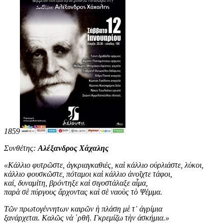
1859
Συνθέτης:
Αλέξανδρος Χάχαλης
«
Κάλλιο φυτρῶστε, ἀγκριαγκαθιές, καὶ κάλλιο οὐρλιάστε, λύκοι,
κάλλιο φουσκῶστε, πόταμοι καὶ κάλλιο ἀνοῖχτε τάφοι,
καί, δυναμίτη, βρόντηξε καὶ σιγοστάλαξε αἷμα,
παρὰ σὲ πύργους ἄρχοντας καὶ σὲ ναοὺς τὸ Ψέμμα.
Τῶν πρωτογέννητων καιρῶν ἡ πλάση μὲ τ᾿ ἀγρίμια
ξανάρχεται. Καλῶς νὰ ῾ρθῆ. Γκρεμίζω τὴν ἀσκήμια
.
»