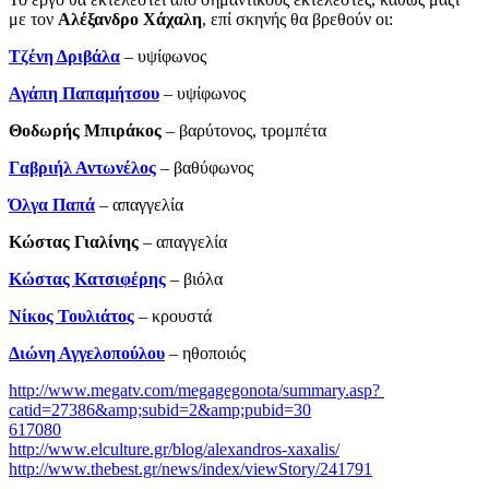
με τον
Αλέξανδρο Χάχαλη
, επί σκηνής θα βρεθούν οι:
Τζένη Δριβάλα
– υψίφωνος
Αγάπη Παπαμήτσου
– υψίφωνος
Θοδωρής Μπιράκος
– βαρύτονος, τρομπέτα
Γαβριήλ Αντωνέλος
– βαθύφωνος
Όλγα Παπά
– απαγγελία
Κώστας Γιαλίνης
­– απαγγελία
Κώστας Κατσιφέρης
– βιόλα
Νίκος Τουλιάτος
– κρουστά
Διώνη Αγγελοπούλου
– ηθοποιός
http://www.megatv.com/megagegonota/summary.asp?
catid=27386&amp;subid=2&amp;pubid=30
617080
http://www.elculture.gr/blog/alexandros-xaxalis/
http://www.thebest.gr/news/index/viewStory/241791