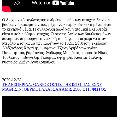
Ο διαχρονικός αγώνας του ανθρώπου υπέρ των στοιχειωδών και
βασικών δικαιωμάτων του, μέχρι να θεωρηθούν κεκτημένα, είναι
το κεντρικό θέμα. Η συλλογική αλλά και η ατομική Ελευθερία
είναι ο πολυπόθητος στόχος. Ο αέναος Αγών των διαπλεκομένων
δυνάμεων δημιουργεί την πλοκή του έργου, αφιερωμένο στον
Μεγάλο Ξεσηκωμό τών Ελλήνων το 1821. Σύνθεση, εκτέλεση:
Αλέξανδρος Χάχαλης, υψίφωνοι:Τζένη Δριβάλα – Αγάπη
Παπαμήτσου, βαρύτονος: Θοδωρής Μπιράκος, κρουστά: Νίκος
Τουλιάτος – Βαγγέλης Γκούμας, αφήγηση: Κώστας Γιαλίνης,
ηθοποιός: Διώνη Αγγελοπούλου
2020-12-28
ΤΗΛΕΣΠΕΡΙΔΑ: ΟΛΒΙΟΣ ΟΣΤΙΣ ΤΗΣ ΙΣΤΟΡΙΑΣ ΕΣΧΕ
ΜΑΘΗΣΙΝ: ΘΕΡΜΟΠΥΛΑΙ-ΣΑΛΑΜΙΣ 2500 ΕΤΗ ΦΩΤΟΣ