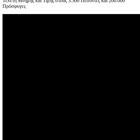
Τελετή Μνήμης και Τιμής στους 3.500 Πεσόντες και 200.000
Πρόσφυγες