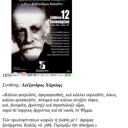
1859
Συνθέτης:
Αλέξανδρος Χάχαλης
«
Κάλλιο φυτρῶστε, ἀγκριαγκαθιές, καὶ κάλλιο οὐρλιάστε, λύκοι,
κάλλιο φουσκῶστε, πόταμοι καὶ κάλλιο ἀνοῖχτε τάφοι,
καί, δυναμίτη, βρόντηξε καὶ σιγοστάλαξε αἷμα,
παρὰ σὲ πύργους ἄρχοντας καὶ σὲ ναοὺς τὸ Ψέμμα.
Τῶν πρωτογέννητων καιρῶν ἡ πλάση μὲ τ᾿ ἀγρίμια
ξανάρχεται. Καλῶς νὰ ῾ρθῆ. Γκρεμίζω τὴν ἀσκήμια
.
»