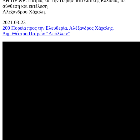
ΔΗ.ΠΕ.ΘΕ. Πάτρας και την Περιφέρεια Δυτικής Ελλάδας, σε
σύνθεση και εκτέλεση
Αλέξανδρου Χάχαλη.
2021-03-23
200 Πορεία προς την Ελευθερία, Αλέξανδρος Χάχαλης,
Δημ.Θέατρο Πατρών "Απόλλων"