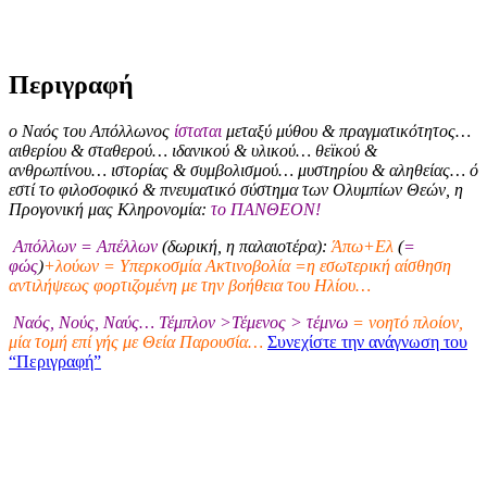
Περιγραφή
ο Ναός του Απόλλωνος
ίσταται
μεταξύ μύθου & πραγματικότητος…
αιθερίου & σταθερού… ιδανικού & υλικού… θεϊκού &
ανθρωπίνου… ιστορίας & συμβολισμού… μυστηρίου & αληθείας… ό
εστί το φιλοσοφικό & πνευματικό σύστημα των Ολυμπίων Θεών, η
Προγονική μας Κληρονομία:
το ΠΑΝΘΕΟΝ!
Απόλλων = Απέλλων
(δωρική, η παλαιοτέρα):
Άπω+Ελ
(
=
φώς
)
+λούων = Υπερκοσμία Ακτινοβολία =η εσωτερική αίσθηση
αντιλήψεως φορτιζομένη με την βοήθεια του Ηλίου…
Ναός, Νούς, Ναύς… Τέμπλον >Τέμενος > τέμνω
= νοητό πλοίον,
μία τομή επί γής με Θεία Παρουσία…
Συνεχίστε την ανάγνωση του
“Περιγραφή”