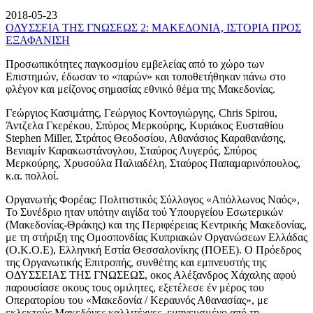
2018-05-23
ΟΔΥΣΣΕΙΑ ΤΗΣ ΓΝΩΣΕΩΣ 2: ΜΑΚΕΔΟΝΙΑ, ΙΣΤΟΡΙΑ ΠΡΟΣ
ΕΞΑΦΑΝΙΣΗ
Προσωπικότητες παγκοσμίου εμβελείας από το χώρο των
Επιστημών, έδωσαν το «παρών» και τοποθετήθηκαν πάνω στο
φλέγον και μείζονος σημασίας εθνικό θέμα της Μακεδονίας.
Γεώργιος Κασιμάτης, Γεώργιος Κοντογιώργης, Chris Spirou,
Άντζελα Γκερέκου, Σπύρος Μερκούρης, Κυριάκος Ευσταθίου
Stephen Miller, Στράτος Θεοδοσίου, Αθανάσιος Καραθανάσης,
Βενιαμίν Καρακωστάνογλου, Σταύρος Λυγερός, Σπύρος
Μερκούρης, Χρυσούλα Παλιαδέλη, Σταύρος Παπαμαρινόπουλος,
κ.α. πολλοί.
Οργανωτής Φορέας: Πολιτιστικός Σύλλογος «Απόλλωνος Ναός»,
Το Συνέδριο ηταν υπότην αιγίδα τού Υπουργείου Εσωτερικών
(Μακεδονίας-Θράκης) και της Περιφέρειας Κεντρικής Μακεδονίας,
με τη στήριξη της Ομοσπονδίας Κυπριακών Οργανώσεων Ελλάδας
(Ο.Κ.Ο.Ε), Ελληνική Εστία Θεσσαλονίκης (ΠΟΕΕ). Ο Πρόεδρος
της Οργανωτικής Επιτροπής, συνθέτης και εμπνευστής της
ΟΔΥΣΣΕΙΑΣ ΤΗΣ ΓΝΩΣΕΩΣ, οκος Αλέξανδρος Χάχαλης αφού
παρουσίασε οκους τους ομιλητες, εξετέλεσε έν μέρος του
Οπερατορίου του «Μακεδονία / Κεραυνός Αθανασίας», με
εκλεκτούς Μακεδόνες καλλιτέχνες, εμπνευσμένο από τη