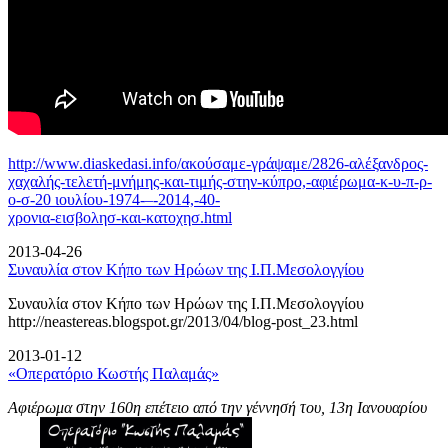
http://www.diaskedasi.info/ακούσαμε-γράψαμε/2826-αλέξανδρος-
χαχαλής-τελετή-
μνήμης-και-τιμής-στην-κύπρο,-αφιέρωμα-κ-υ-π-ρ-
ο-σ-20 ιουλίου-1974-–-2014,-40-
χρονια-εισβολησ-και-κατοχησ.html
2013-04-26
Συναυλία στον Κήπο των Ηρώων της Ι.Π.Μεσολογγίου
Συναυλία στον Κήπο των Ηρώων της Ι.Π.Μεσολογγίου
http://neastereas.blogspot.gr/2013/04/blog-post_23.html
2013-01-12
«Οπερατόριο Κωστής Παλαμάς»
Αφιέρωμα στην 160η επέτειο από την γέννησή του, 13η Ιανουαρίου