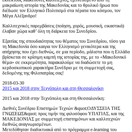
μακραίωνη ιστορία της Μακεδονίας και το θρυλικό ήρωα που
διέδωσε τον Ελληνικό Πολιτισμό στα πέρατα του κόσμου, τον
Μέγα Αλέξανδρο!
Καλλιτεχνικές παρεμβάσεις (ποίηση, χορός, μουσική, εικαστικά)
έλαβαν χώρα καθ’ όλη τη διάρκεια του Συνεδρίου.
Εξαιτίας της σπουδαιότητας του θέματος του Συνεδρίου, τόσο για
τη Μακεδονία όσο καιγια τον Ελληνισμό γενικότερα και της
απήχησης που έχει διεθνώς, σε μια περίοδο, μάλιστα που η Ελλάδα
βρίσκεται σε κρίσιμη καμπή της ιστορίας της, με το «Μακεδονικό
θέμα» σε εκκρεμότητα, παρακαλούμε να διαδώσετε το μη
κερδοσκοπικού χαρακτήρα Συνέδριο με τη συμμετοχή σας,
δεδομένης της Φιλοπατρίας σας!
2018-03-30
2015 και 2018 στην Τεχνόπολη και στη Θεσσαλονίκη
2015 και 2018 στην Τεχνόπολη και στη Θεσσαλονίκη:
Διεθνές Συνέδριο Επιστημών Τεχνών &quot;ΟΔΥΣΣΕΙΑ ΤΗΣ
ΓΝΩΣΕΩΣ&quot; προς τιμήν της φιλοσόφου ΥΠΑΤΙΑΣ, και της
ΜΑΚΕΔΟΝΙΑΣ με συμμετοχή επιστημόνων και καλλιτεχνών
διεθνώς αναγνωρισμένων.
Μετεδόθησαν διαδικτυακά από το πρόγραμμα e-learning του