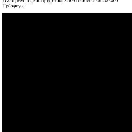
Τελετή Μνήμης και Τιμής στους 3.500 Πεσόντες και 200.000
Πρόσφυγες