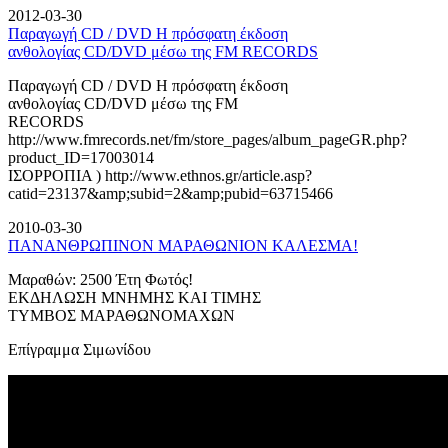
2012-03-30
Παραγωγή CD / DVD Η πρόσφατη έκδοση
ανθολογίας CD/DVD μέσω της FM RECORDS
Παραγωγή CD / DVD Η πρόσφατη έκδοση
ανθολογίας CD/DVD μέσω της FM
RECORDS
http://www.fmrecords.net/fm/store_pages/album_pageGR.php?
product_ID=17003014
ΙΣΟΡΡΟΠΙΑ ) http://www.ethnos.gr/article.asp?
catid=23137&amp;subid=2&amp;pubid=63715466
2010-03-30
ΠΑΝΑΝΘΡΩΠΙΝΟΝ ΜΑΡΑΘΩΝΙΟΝ ΚΑΛΕΣΜΑ!
Μαραθών: 2500 Έτη Φωτός!
ΕΚΔΗΛΩΣΗ ΜΝΗΜΗΣ ΚΑΙ ΤΙΜΗΣ
ΤΥΜΒΟΣ ΜΑΡΑΘΩΝΟΜΑΧΩΝ
Επίγραμμα Σιμωνίδου