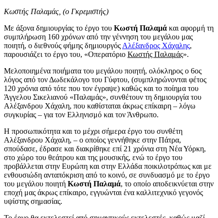
Κωστής Παλαμάς, (ο Γκρεμιστής)
Με άξονα δημιουργίας το έργο του
Κωστή Παλαμά
και αφορμή τη
συμπλήρωση 160 χρόνων από την γέννηση του μεγάλου μας
ποιητή, ο διεθνούς φήμης δημιουργός
Αλέξανδρος Χάχαλης
,
παρουσιάζει το έργο του, «Οπερατόριο
Κωστής Παλαμάς
».
Μελοποιημένα ποιήματα του μεγάλου ποιητή, ολόκληρος ο 6ος
λόγος από τον Δωδεκάλογο του Γύφτου, (συμπληρώνονται φέτος
120 χρόνια από τότε που τον έγραψε) καθώς και το ποίημα του
Άγγελου Σικελιανού «Παλαμάς», συνθέτουν τη δημιουργία του
Αλέξανδρου Χάχαλη, που καθίσταται άκρως επίκαιρη – λόγω
συγκυρίας – για τον Ελληνισμό και τον Άνθρωπο.
Η προσωπικότητα και το μέχρι σήμερα έργο του συνθέτη
Αλέξανδρου Χάχαλη, – ο οποίος γεννήθηκε στην Πάτρα,
σπούδασε, έδρασε και διακρίθηκε επί 21 χρόνια στη Νέα Υόρκη,
στο χώρο του θεάτρου και της μουσικής, ενώ το έργο του
προβάλλεται στην Ευρώπη και στην Ελλάδα ποικιλοτρόπως και με
ενθουσιώδη ανταπόκριση από το κοινό, σε συνδυασμό με το έργο
του μεγάλου ποιητή
Κωστή Παλαμά
, το οποίο αποδεικνύεται στην
εποχή μας άκρως επίκαιρο, εγγυώνται ένα καλλιτεχνικό γεγονός
υψίστης σημασίας.
Το έργο θα εκτελεστεί από σημαντικούς εκτελεστές, καθώς μαζί