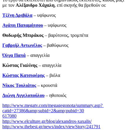
με τον
Αλέξανδρο Χάχαλη
, επί σκηνής θα βρεθούν οι:
Τζένη Δριβάλα
– υψίφωνος
Αγάπη Παπαμήτσου
– υψίφωνος
Θοδωρής Μπιράκος
– βαρύτονος, τρομπέτα
Γαβριήλ Αντωνέλος
– βαθύφωνος
Όλγα Παπά
– απαγγελία
Κώστας Γιαλίνης
­– απαγγελία
Κώστας Κατσιφέρης
– βιόλα
Νίκος Τουλιάτος
– κρουστά
Διώνη Αγγελοπούλου
– ηθοποιός
http://www.megatv.com/megagegonota/summary.asp?
catid=27386&amp;subid=2&amp;pubid=30
617080
http://www.elculture.gr/blog/alexandros-xaxalis/
http://www.thebest.gr/news/index/viewStory/241791