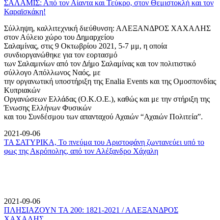
ΣΑΛΑΜΙΣ: Από τον Αίαντα και Τεύκρο, στον Θεμιστοκλή και τον
Καραϊσκάκη!
Σύλληψη, καλλιτεχνική διεύθυνση: ΑΛΕΞΑΝΔΡΟΣ ΧΑΧΑΛΗΣ
στον Αύλειο χώρο του Δημαρχείου
Σαλαμίνας, στις 9 Οκτωβρίου 2021, 5-7 μμ, η οποία
συνδιοργανώθηκε για τον εορτασμό
των Σαλαμινίων από τον Δήμο Σαλαμίνας και τον πολιτιστικό
σύλλογο Απόλλωνος Ναός, με
την οργανωτική υποστήριξη της Enalia Events και της Ομοσπονδίας
Κυπριακών
Οργανώσεων Ελλάδας (Ο.Κ.Ο.Ε.), καθώς και με την στήριξη της
Ένωσης Ελλήνων Φυσικών
και του Συνδέσμου των απανταχού Αχαιών “Αχαιών Πολιτεία”.
2021-09-06
ΤΑ ΣΑΤΥΡΙΚΑ, Το πνεύμα του Αριστοφάνη ζωντανεύει υπό το
φως της Ακρόπολης, από τον Αλέξανδρο Χάχαλη
2021-09-06
ΠΛΗΣΙΑΖΟΥΝ ΤΑ 200: 1821-2021 / ΑΛΕΞΑΝΔΡΟΣ
ΧΑΧΑΛΗΣ