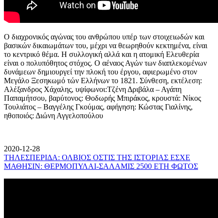
Ο διαχρονικός αγώνας του ανθρώπου υπέρ των στοιχειωδών και
βασικών δικαιωμάτων του, μέχρι να θεωρηθούν κεκτημένα, είναι
το κεντρικό θέμα. Η συλλογική αλλά και η ατομική Ελευθερία
είναι ο πολυπόθητος στόχος. Ο αέναος Αγών των διαπλεκομένων
δυνάμεων δημιουργεί την πλοκή του έργου, αφιερωμένο στον
Μεγάλο Ξεσηκωμό τών Ελλήνων το 1821. Σύνθεση, εκτέλεση:
Αλέξανδρος Χάχαλης, υψίφωνοι:Τζένη Δριβάλα – Αγάπη
Παπαμήτσου, βαρύτονος: Θοδωρής Μπιράκος, κρουστά: Νίκος
Τουλιάτος – Βαγγέλης Γκούμας, αφήγηση: Κώστας Γιαλίνης,
ηθοποιός: Διώνη Αγγελοπούλου
2020-12-28
ΤΗΛΕΣΠΕΡΙΔΑ: ΟΛΒΙΟΣ ΟΣΤΙΣ ΤΗΣ ΙΣΤΟΡΙΑΣ ΕΣΧΕ
ΜΑΘΗΣΙΝ: ΘΕΡΜΟΠΥΛΑΙ-ΣΑΛΑΜΙΣ 2500 ΕΤΗ ΦΩΤΟΣ