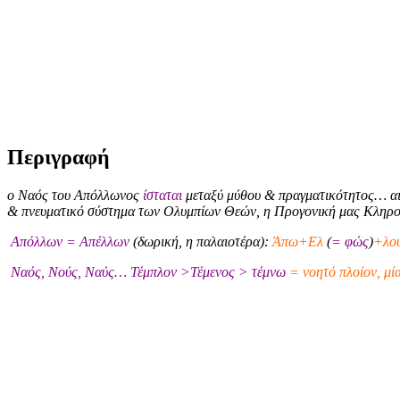
Περιγραφή
ο Ναός του Απόλλωνος
ίσταται
μεταξύ μύθου & πραγματικότητος… αι
& πνευματικό σύστημα των Ολυμπίων Θεών, η Προγονική μας Κληρ
Απόλλων = Απέλλων
(δωρική, η παλαιοτέρα):
Άπω+Ελ
(
= φώς
)
+λού
Ναός, Νούς, Ναύς… Τέμπλον >Τέμενος > τέμνω
= νοητό πλοίον, μί