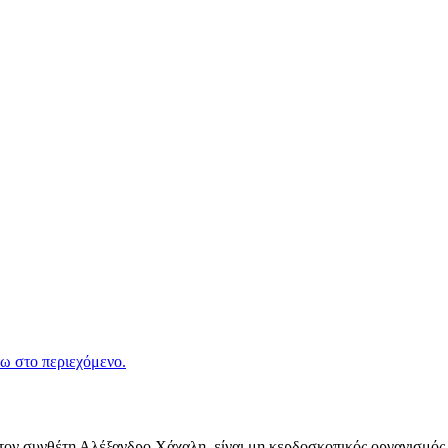
ω στο περιεχόμενο.
ν συνθέτη Αλέξανδρο Χάχαλη, είναι μη κερδοσκοπικός οργανισμός π