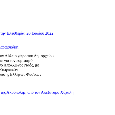
την Ελευθερία! 20 Ιουλίου 2022
Καραϊσκάκη!
 Αύλειο χώρο του Δημαρχείου
κε για τον εορτασμό
ογο Απόλλωνος Ναός, με
ς Κυπριακών
Ένωσης Ελλήνων Φυσικών
της Ακρόπολης, από τον Αλέξανδρο Χάχαλη