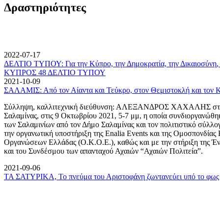
Δραστηριότητες
2022-07-17
ΔΕΛΤΙΟ ΤΥΠΟΥ: Για την Κύπρο, την Δημοκρατία, την Δικαιοσύνη, 
ΚΥΠΡΟΣ 48 ΔΕΛΤΙΟ ΤΥΠΟΥ
2021-10-09
ΣΑΛΑΜΙΣ: Από τον Αίαντα και Τεύκρο, στον Θεμιστοκλή και τον 
Σύλληψη, καλλιτεχνική διεύθυνση: ΑΛΕΞΑΝΔΡΟΣ ΧΑΧΑΛΗΣ στον
Σαλαμίνας, στις 9 Οκτωβρίου 2021, 5-7 μμ, η οποία συνδιοργανώθη
των Σαλαμινίων από τον Δήμο Σαλαμίνας και τον πολιτιστικό σύλλ
την οργανωτική υποστήριξη της Enalia Events και της Ομοσπονδία
Οργανώσεων Ελλάδας (Ο.Κ.Ο.Ε.), καθώς και με την στήριξη της 
και του Συνδέσμου των απανταχού Αχαιών “Αχαιών Πολιτεία”.
2021-09-06
ΤΑ ΣΑΤΥΡΙΚΑ, Το πνεύμα του Αριστοφάνη ζωντανεύει υπό το φως 