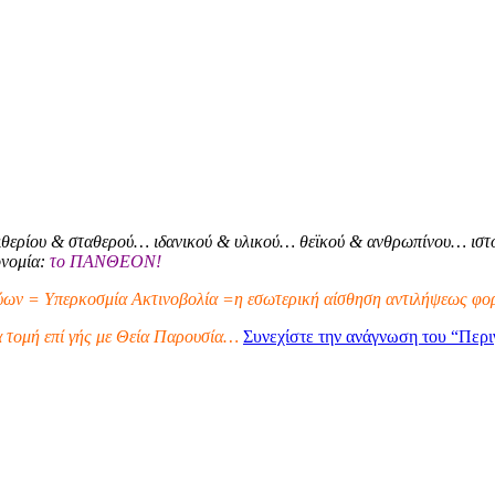
θερίου & σταθερού… ιδανικού & υλικού… θεϊκού & ανθρωπίνου… ιστο
ονομία:
το ΠΑΝΘΕΟΝ!
ων = Υπερκοσμία Ακτινοβολία =η εσωτερική αίσθηση αντιλήψεως φορ
α τομή επί γής με Θεία Παρουσία…
Συνεχίστε την ανάγνωση του
“Περι