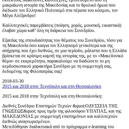
μακραίωνη ιστορία της Μακεδονίας και το θρυλικό ήρωα που
διέδωσε τον Ελληνικό Πολιτισμό στα πέρατα του κόσμου, τον
Μέγα Αλέξανδρο!
Καλλιτεχνικές παρεμβάσεις (ποίηση, χορός, μουσική, εικαστικά)
έλαβαν χώρα καθ’ όλη τη διάρκεια του Συνεδρίου.
Εξαιτίας της σπουδαιότητας του θέματος του Συνεδρίου, τόσο για
τη Μακεδονία όσο καιγια τον Ελληνισμό γενικότερα και της
απήχησης που έχει διεθνώς, σε μια περίοδο, μάλιστα που η Ελλάδα
βρίσκεται σε κρίσιμη καμπή της ιστορίας της, με το «Μακεδονικό
θέμα» σε εκκρεμότητα, παρακαλούμε να διαδώσετε το μη
κερδοσκοπικού χαρακτήρα Συνέδριο με τη συμμετοχή σας,
δεδομένης της Φιλοπατρίας σας!
2018-03-30
2015 και 2018 στην Τεχνόπολη και στη Θεσσαλονίκη
2015 και 2018 στην Τεχνόπολη και στη Θεσσαλονίκη:
Διεθνές Συνέδριο Επιστημών Τεχνών &quot;ΟΔΥΣΣΕΙΑ ΤΗΣ
ΓΝΩΣΕΩΣ&quot; προς τιμήν της φιλοσόφου ΥΠΑΤΙΑΣ, και της
ΜΑΚΕΔΟΝΙΑΣ με συμμετοχή επιστημόνων και καλλιτεχνών
διεθνώς αναγνωρισμένων.
Μετεδόθησαν διαδικτυακά από το πρόγραμμα e-learning του