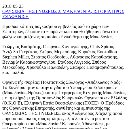
2018-05-23
ΟΔΥΣΣΕΙΑ ΤΗΣ ΓΝΩΣΕΩΣ 2: ΜΑΚΕΔΟΝΙΑ, ΙΣΤΟΡΙΑ ΠΡΟΣ
ΕΞΑΦΑΝΙΣΗ
Προσωπικότητες παγκοσμίου εμβελείας από το χώρο των
Επιστημών, έδωσαν το «παρών» και τοποθετήθηκαν πάνω στο
φλέγον και μείζονος σημασίας εθνικό θέμα της Μακεδονίας.
Γεώργιος Κασιμάτης, Γεώργιος Κοντογιώργης, Chris Spirou,
Άντζελα Γκερέκου, Σπύρος Μερκούρης, Κυριάκος Ευσταθίου
Stephen Miller, Στράτος Θεοδοσίου, Αθανάσιος Καραθανάσης,
Βενιαμίν Καρακωστάνογλου, Σταύρος Λυγερός, Σπύρος
Μερκούρης, Χρυσούλα Παλιαδέλη, Σταύρος Παπαμαρινόπουλος,
κ.α. πολλοί.
Οργανωτής Φορέας: Πολιτιστικός Σύλλογος «Απόλλωνος Ναός»,
Το Συνέδριο ηταν υπότην αιγίδα τού Υπουργείου Εσωτερικών
(Μακεδονίας-Θράκης) και της Περιφέρειας Κεντρικής Μακεδονίας,
με τη στήριξη της Ομοσπονδίας Κυπριακών Οργανώσεων Ελλάδας
(Ο.Κ.Ο.Ε), Ελληνική Εστία Θεσσαλονίκης (ΠΟΕΕ). Ο Πρόεδρος
της Οργανωτικής Επιτροπής, συνθέτης και εμπνευστής της
ΟΔΥΣΣΕΙΑΣ ΤΗΣ ΓΝΩΣΕΩΣ, οκος Αλέξανδρος Χάχαλης αφού
παρουσίασε οκους τους ομιλητες, εξετέλεσε έν μέρος του
Οπερατορίου του «Μακεδονία / Κεραυνός Αθανασίας», με
εκλεκτούς Μακεδόνες καλλιτέχνες, εμπνευσμένο από τη