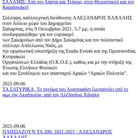
ΣΑΛΑΜΙΣ: Από τον Αίαντα και Τεύκρο, στον Θεμιστοκλή και τον
Καραϊσκάκη!
Σύλληψη, καλλιτεχνική διεύθυνση: ΑΛΕΞΑΝΔΡΟΣ ΧΑΧΑΛΗΣ
στον Αύλειο χώρο του Δημαρχείου
Σαλαμίνας, στις 9 Οκτωβρίου 2021, 5-7 μμ, η οποία
συνδιοργανώθηκε για τον εορτασμό
των Σαλαμινίων από τον Δήμο Σαλαμίνας και τον πολιτιστικό
σύλλογο Απόλλωνος Ναός, με
την οργανωτική υποστήριξη της Enalia Events και της Ομοσπονδίας
Κυπριακών
Οργανώσεων Ελλάδας (Ο.Κ.Ο.Ε.), καθώς και με την στήριξη της
Ένωσης Ελλήνων Φυσικών
και του Συνδέσμου των απανταχού Αχαιών “Αχαιών Πολιτεία”.
2021-09-06
ΤΑ ΣΑΤΥΡΙΚΑ, Το πνεύμα του Αριστοφάνη ζωντανεύει υπό το
φως της Ακρόπολης, από τον Αλέξανδρο Χάχαλη
2021-09-06
ΠΛΗΣΙΑΖΟΥΝ ΤΑ 200: 1821-2021 / ΑΛΕΞΑΝΔΡΟΣ
ΧΑΧΑΛΗΣ