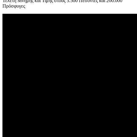
Τελετή Μνήμης και Τιμής στους 3.500 Πεσόντες και 200.000
Πρόσφυγες