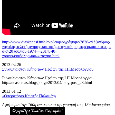
http://www.diaskedasi.info/ακούσαμε-γράψαμε/2826-αλέξανδρος-
χαχαλής-τελετή-
μνήμης-και-τιμής-στην-κύπρο,-αφιέρωμα-κ-υ-π-ρ-
ο-σ-20 ιουλίου-1974-–-2014,-40-
χρονια-εισβολησ-και-κατοχησ.html
2013-04-26
Συναυλία στον Κήπο των Ηρώων της Ι.Π.Μεσολογγίου
Συναυλία στον Κήπο των Ηρώων της Ι.Π.Μεσολογγίου
http://neastereas.blogspot.gr/2013/04/blog-post_23.html
2013-01-12
«Οπερατόριο Κωστής Παλαμάς»
Αφιέρωμα στην 160η επέτειο από την γέννησή του, 13η Ιανουαρίου