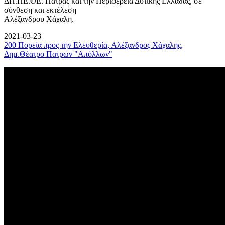
ΔΗ.ΠΕ.ΘΕ. Πάτρας και την Περιφέρεια Δυτικής Ελλάδας, σε
σύνθεση και εκτέλεση
Αλέξανδρου Χάχαλη.
2021-03-23
200 Πορεία προς την Ελευθερία, Αλέξανδρος Χάχαλης,
Δημ.Θέατρο Πατρών "Απόλλων"