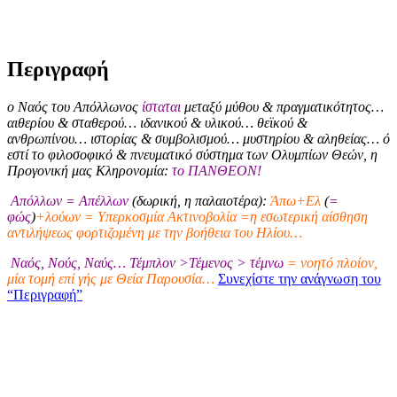
Περιγραφή
ο Ναός του Απόλλωνος
ίσταται
μεταξύ μύθου & πραγματικότητος…
αιθερίου & σταθερού… ιδανικού & υλικού… θεϊκού &
ανθρωπίνου… ιστορίας & συμβολισμού… μυστηρίου & αληθείας… ό
εστί το φιλοσοφικό & πνευματικό σύστημα των Ολυμπίων Θεών, η
Προγονική μας Κληρονομία:
το ΠΑΝΘΕΟΝ!
Απόλλων = Απέλλων
(δωρική, η παλαιοτέρα):
Άπω+Ελ
(
=
φώς
)
+λούων = Υπερκοσμία Ακτινοβολία =η εσωτερική αίσθηση
αντιλήψεως φορτιζομένη με την βοήθεια του Ηλίου…
Ναός, Νούς, Ναύς… Τέμπλον >Τέμενος > τέμνω
= νοητό πλοίον,
μία τομή επί γής με Θεία Παρουσία…
Συνεχίστε την ανάγνωση του
“Περιγραφή”