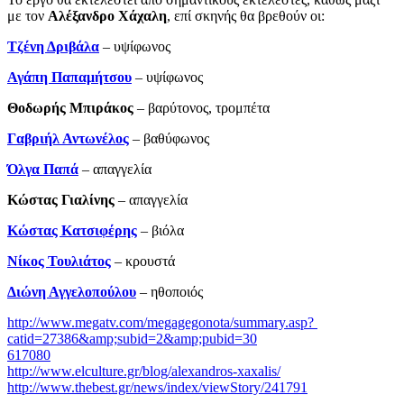
με τον
Αλέξανδρο Χάχαλη
, επί σκηνής θα βρεθούν οι:
Τζένη Δριβάλα
– υψίφωνος
Αγάπη Παπαμήτσου
– υψίφωνος
Θοδωρής Μπιράκος
– βαρύτονος, τρομπέτα
Γαβριήλ Αντωνέλος
– βαθύφωνος
Όλγα Παπά
– απαγγελία
Κώστας Γιαλίνης
­– απαγγελία
Κώστας Κατσιφέρης
– βιόλα
Νίκος Τουλιάτος
– κρουστά
Διώνη Αγγελοπούλου
– ηθοποιός
http://www.megatv.com/megagegonota/summary.asp?
catid=27386&amp;subid=2&amp;pubid=30
617080
http://www.elculture.gr/blog/alexandros-xaxalis/
http://www.thebest.gr/news/index/viewStory/241791