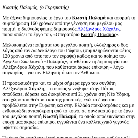
Κωστής Παλαμάς, (ο Γκρεμιστής)
Με άξονα δημιουργίας το έργο του
Κωστή Παλαμά
και αφορμή τη
συμπλήρωση 160 χρόνων από την γέννηση του μεγάλου μας
ποιητή, ο διεθνούς φήμης δημιουργός
Αλέξανδρος Χάχαλης
,
παρουσιάζει το έργο του, «Οπερατόριο
Κωστής Παλαμάς
».
Μελοποιημένα ποιήματα του μεγάλου ποιητή, ολόκληρος ο 6ος
λόγος από τον Δωδεκάλογο του Γύφτου, (συμπληρώνονται φέτος
120 χρόνια από τότε που τον έγραψε) καθώς και το ποίημα του
Άγγελου Σικελιανού «Παλαμάς», συνθέτουν τη δημιουργία του
Αλέξανδρου Χάχαλη, που καθίσταται άκρως επίκαιρη – λόγω
συγκυρίας – για τον Ελληνισμό και τον Άνθρωπο.
Η προσωπικότητα και το μέχρι σήμερα έργο του συνθέτη
Αλέξανδρου Χάχαλη, – ο οποίος γεννήθηκε στην Πάτρα,
σπούδασε, έδρασε και διακρίθηκε επί 21 χρόνια στη Νέα Υόρκη,
στο χώρο του θεάτρου και της μουσικής, ενώ το έργο του
προβάλλεται στην Ευρώπη και στην Ελλάδα ποικιλοτρόπως και με
ενθουσιώδη ανταπόκριση από το κοινό, σε συνδυασμό με το έργο
του μεγάλου ποιητή
Κωστή Παλαμά
, το οποίο αποδεικνύεται στην
εποχή μας άκρως επίκαιρο, εγγυώνται ένα καλλιτεχνικό γεγονός
υψίστης σημασίας.
Το έργο θα εκτελεστεί από σημαντικούς εκτελεστές, καθώς μαζί