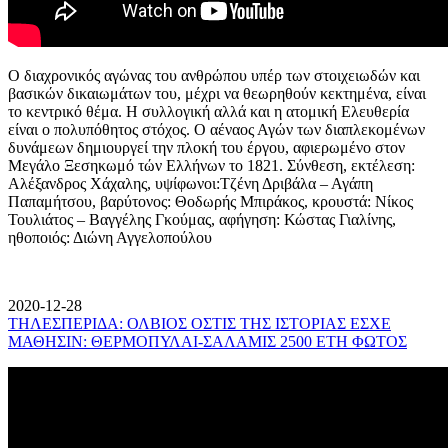
Ο διαχρονικός αγώνας του ανθρώπου υπέρ των στοιχειωδών και
βασικών δικαιωμάτων του, μέχρι να θεωρηθούν κεκτημένα, είναι
το κεντρικό θέμα. Η συλλογική αλλά και η ατομική Ελευθερία
είναι ο πολυπόθητος στόχος. Ο αέναος Αγών των διαπλεκομένων
δυνάμεων δημιουργεί την πλοκή του έργου, αφιερωμένο στον
Μεγάλο Ξεσηκωμό τών Ελλήνων το 1821. Σύνθεση, εκτέλεση:
Αλέξανδρος Χάχαλης, υψίφωνοι:Τζένη Δριβάλα – Αγάπη
Παπαμήτσου, βαρύτονος: Θοδωρής Μπιράκος, κρουστά: Νίκος
Τουλιάτος – Βαγγέλης Γκούμας, αφήγηση: Κώστας Γιαλίνης,
ηθοποιός: Διώνη Αγγελοπούλου
2020-12-28
ΤΗΛΕΣΠΕΡΙΔΑ: ΟΛΒΙΟΣ ΟΣΤΙΣ ΤΗΣ ΙΣΤΟΡΙΑΣ ΕΣΧΕ
ΜΑΘΗΣΙΝ: ΘΕΡΜΟΠΥΛΑΙ-ΣΑΛΑΜΙΣ 2500 ΕΤΗ ΦΩΤΟΣ