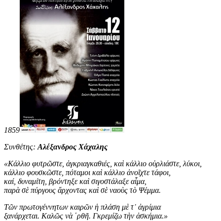
1859
Συνθέτης:
Αλέξανδρος Χάχαλης
«
Κάλλιο φυτρῶστε, ἀγκριαγκαθιές, καὶ κάλλιο οὐρλιάστε, λύκοι,
κάλλιο φουσκῶστε, πόταμοι καὶ κάλλιο ἀνοῖχτε τάφοι,
καί, δυναμίτη, βρόντηξε καὶ σιγοστάλαξε αἷμα,
παρὰ σὲ πύργους ἄρχοντας καὶ σὲ ναοὺς τὸ Ψέμμα.
Τῶν πρωτογέννητων καιρῶν ἡ πλάση μὲ τ᾿ ἀγρίμια
ξανάρχεται. Καλῶς νὰ ῾ρθῆ. Γκρεμίζω τὴν ἀσκήμια
.
»