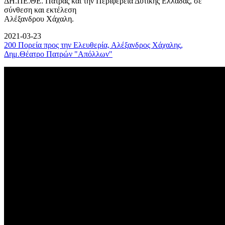
ΔΗ.ΠΕ.ΘΕ. Πάτρας και την Περιφέρεια Δυτικής Ελλάδας, σε
σύνθεση και εκτέλεση
Αλέξανδρου Χάχαλη.
2021-03-23
200 Πορεία προς την Ελευθερία, Αλέξανδρος Χάχαλης,
Δημ.Θέατρο Πατρών "Απόλλων"