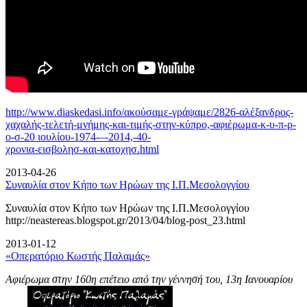
http://www.diaskedasi.info/ακούσαμε-γράψαμε/2826-αλέξανδρος-
χαχαλής-τελετή-
μνήμης-και-τιμής-στην-κύπρο,-αφιέρωμα-κ-υ-π-ρ-
ο-σ-20 ιουλίου-1974-–-2014,-40-
χρονια-εισβολησ-και-κατοχησ.html
2013-04-26
Συναυλία στον Κήπο των Ηρώων της Ι.Π.Μεσολογγίου
Συναυλία στον Κήπο των Ηρώων της Ι.Π.Μεσολογγίου
http://neastereas.blogspot.gr/2013/04/blog-post_23.html
2013-01-12
«Οπερατόριο Κωστής Παλαμάς»
Αφιέρωμα στην 160η επέτειο από την γέννησή του, 13η Ιανουαρίου