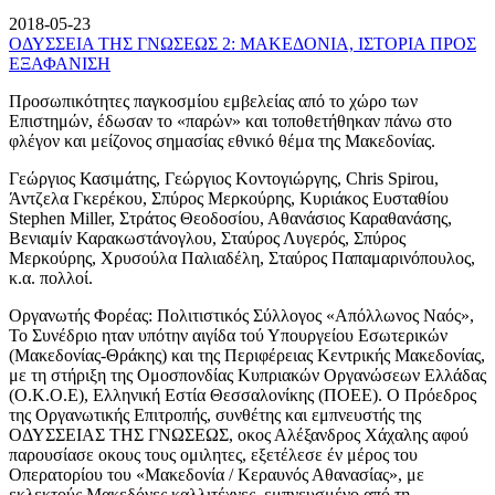
2018-05-23
ΟΔΥΣΣΕΙΑ ΤΗΣ ΓΝΩΣΕΩΣ 2: ΜΑΚΕΔΟΝΙΑ, ΙΣΤΟΡΙΑ ΠΡΟΣ
ΕΞΑΦΑΝΙΣΗ
Προσωπικότητες παγκοσμίου εμβελείας από το χώρο των
Επιστημών, έδωσαν το «παρών» και τοποθετήθηκαν πάνω στο
φλέγον και μείζονος σημασίας εθνικό θέμα της Μακεδονίας.
Γεώργιος Κασιμάτης, Γεώργιος Κοντογιώργης, Chris Spirou,
Άντζελα Γκερέκου, Σπύρος Μερκούρης, Κυριάκος Ευσταθίου
Stephen Miller, Στράτος Θεοδοσίου, Αθανάσιος Καραθανάσης,
Βενιαμίν Καρακωστάνογλου, Σταύρος Λυγερός, Σπύρος
Μερκούρης, Χρυσούλα Παλιαδέλη, Σταύρος Παπαμαρινόπουλος,
κ.α. πολλοί.
Οργανωτής Φορέας: Πολιτιστικός Σύλλογος «Απόλλωνος Ναός»,
Το Συνέδριο ηταν υπότην αιγίδα τού Υπουργείου Εσωτερικών
(Μακεδονίας-Θράκης) και της Περιφέρειας Κεντρικής Μακεδονίας,
με τη στήριξη της Ομοσπονδίας Κυπριακών Οργανώσεων Ελλάδας
(Ο.Κ.Ο.Ε), Ελληνική Εστία Θεσσαλονίκης (ΠΟΕΕ). Ο Πρόεδρος
της Οργανωτικής Επιτροπής, συνθέτης και εμπνευστής της
ΟΔΥΣΣΕΙΑΣ ΤΗΣ ΓΝΩΣΕΩΣ, οκος Αλέξανδρος Χάχαλης αφού
παρουσίασε οκους τους ομιλητες, εξετέλεσε έν μέρος του
Οπερατορίου του «Μακεδονία / Κεραυνός Αθανασίας», με
εκλεκτούς Μακεδόνες καλλιτέχνες, εμπνευσμένο από τη