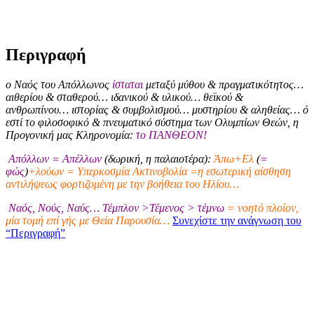
Περιγραφή
ο Ναός του Απόλλωνος
ίσταται
μεταξύ μύθου & πραγματικότητος…
αιθερίου & σταθερού… ιδανικού & υλικού… θεϊκού &
ανθρωπίνου… ιστορίας & συμβολισμού… μυστηρίου & αληθείας… ό
εστί το φιλοσοφικό & πνευματικό σύστημα των Ολυμπίων Θεών, η
Προγονική μας Κληρονομία:
το ΠΑΝΘΕΟΝ!
Απόλλων = Απέλλων
(δωρική, η παλαιοτέρα):
Άπω+Ελ
(
=
φώς
)
+λούων = Υπερκοσμία Ακτινοβολία =η εσωτερική αίσθηση
αντιλήψεως φορτιζομένη με την βοήθεια του Ηλίου…
Ναός, Νούς, Ναύς… Τέμπλον >Τέμενος > τέμνω
= νοητό πλοίον,
μία τομή επί γής με Θεία Παρουσία…
Συνεχίστε την ανάγνωση του
“Περιγραφή”