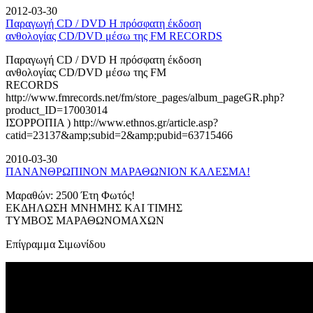
2012-03-30
Παραγωγή CD / DVD Η πρόσφατη έκδοση
ανθολογίας CD/DVD μέσω της FM RECORDS
Παραγωγή CD / DVD Η πρόσφατη έκδοση
ανθολογίας CD/DVD μέσω της FM
RECORDS
http://www.fmrecords.net/fm/store_pages/album_pageGR.php?
product_ID=17003014
ΙΣΟΡΡΟΠΙΑ ) http://www.ethnos.gr/article.asp?
catid=23137&amp;subid=2&amp;pubid=63715466
2010-03-30
ΠΑΝΑΝΘΡΩΠΙΝΟΝ ΜΑΡΑΘΩΝΙΟΝ ΚΑΛΕΣΜΑ!
Μαραθών: 2500 Έτη Φωτός!
ΕΚΔΗΛΩΣΗ ΜΝΗΜΗΣ ΚΑΙ ΤΙΜΗΣ
ΤΥΜΒΟΣ ΜΑΡΑΘΩΝΟΜΑΧΩΝ
Επίγραμμα Σιμωνίδου