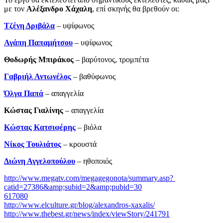
με τον
Αλέξανδρο Χάχαλη
, επί σκηνής θα βρεθούν οι:
Τζένη Δριβάλα
– υψίφωνος
Αγάπη Παπαμήτσου
– υψίφωνος
Θοδωρής Μπιράκος
– βαρύτονος, τρομπέτα
Γαβριήλ Αντωνέλος
– βαθύφωνος
Όλγα Παπά
– απαγγελία
Κώστας Γιαλίνης
­– απαγγελία
Κώστας Κατσιφέρης
– βιόλα
Νίκος Τουλιάτος
– κρουστά
Διώνη Αγγελοπούλου
– ηθοποιός
http://www.megatv.com/megagegonota/summary.asp?
catid=27386&amp;subid=2&amp;pubid=30
617080
http://www.elculture.gr/blog/alexandros-xaxalis/
http://www.thebest.gr/news/index/viewStory/241791