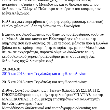
μακραίωνη ιστορία της Μακεδονίας και το θρυλικό ήρωα που
διέδωσε τον Ελληνικό Πολιτισμό στα πέρατα του κόσμου, τον
Μέγα Αλέξανδρο!
Καλλιτεχνικές παρεμβάσεις (ποίηση, χορός, μουσική, εικαστικά)
έλαβαν χώρα καθ’ όλη τη διάρκεια του Συνεδρίου.
Εξαιτίας της σπουδαιότητας του θέματος του Συνεδρίου, τόσο για
τη Μακεδονία όσο καιγια τον Ελληνισμό γενικότερα και της
απήχησης που έχει διεθνώς, σε μια περίοδο, μάλιστα που η Ελλάδα
βρίσκεται σε κρίσιμη καμπή της ιστορίας της, με το «Μακεδονικό
θέμα» σε εκκρεμότητα, παρακαλούμε να διαδώσετε το μη
κερδοσκοπικού χαρακτήρα Συνέδριο με τη συμμετοχή σας,
δεδομένης της Φιλοπατρίας σας!
2018-03-30
2015 και 2018 στην Τεχνόπολη και στη Θεσσαλονίκη
2015 και 2018 στην Τεχνόπολη και στη Θεσσαλονίκη:
Διεθνές Συνέδριο Επιστημών Τεχνών &quot;ΟΔΥΣΣΕΙΑ ΤΗΣ
ΓΝΩΣΕΩΣ&quot; προς τιμήν της φιλοσόφου ΥΠΑΤΙΑΣ, και της
ΜΑΚΕΔΟΝΙΑΣ με συμμετοχή επιστημόνων και καλλιτεχνών
διεθνώς αναγνωρισμένων.
Μετεδόθησαν διαδικτυακά από το πρόγραμμα e-learning του