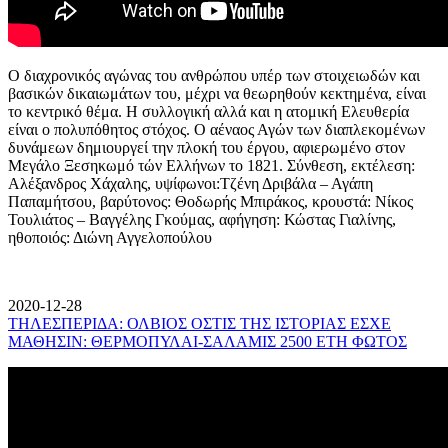
Ο διαχρονικός αγώνας του ανθρώπου υπέρ των στοιχειωδών και
βασικών δικαιωμάτων του, μέχρι να θεωρηθούν κεκτημένα, είναι
το κεντρικό θέμα. Η συλλογική αλλά και η ατομική Ελευθερία
είναι ο πολυπόθητος στόχος. Ο αέναος Αγών των διαπλεκομένων
δυνάμεων δημιουργεί την πλοκή του έργου, αφιερωμένο στον
Μεγάλο Ξεσηκωμό τών Ελλήνων το 1821. Σύνθεση, εκτέλεση:
Αλέξανδρος Χάχαλης, υψίφωνοι:Τζένη Δριβάλα – Αγάπη
Παπαμήτσου, βαρύτονος: Θοδωρής Μπιράκος, κρουστά: Νίκος
Τουλιάτος – Βαγγέλης Γκούμας, αφήγηση: Κώστας Γιαλίνης,
ηθοποιός: Διώνη Αγγελοπούλου
2020-12-28
ΤΗΛΕΣΠΕΡΙΔΑ: ΟΛΒΙΟΣ ΟΣΤΙΣ ΤΗΣ ΙΣΤΟΡΙΑΣ ΕΣΧΕ
ΜΑΘΗΣΙΝ: ΘΕΡΜΟΠΥΛΑΙ-ΣΑΛΑΜΙΣ 2500 ΕΤΗ ΦΩΤΟΣ