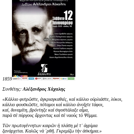
1859
Συνθέτης:
Αλέξανδρος Χάχαλης
«
Κάλλιο φυτρῶστε, ἀγκριαγκαθιές, καὶ κάλλιο οὐρλιάστε, λύκοι,
κάλλιο φουσκῶστε, πόταμοι καὶ κάλλιο ἀνοῖχτε τάφοι,
καί, δυναμίτη, βρόντηξε καὶ σιγοστάλαξε αἷμα,
παρὰ σὲ πύργους ἄρχοντας καὶ σὲ ναοὺς τὸ Ψέμμα.
Τῶν πρωτογέννητων καιρῶν ἡ πλάση μὲ τ᾿ ἀγρίμια
ξανάρχεται. Καλῶς νὰ ῾ρθῆ. Γκρεμίζω τὴν ἀσκήμια
.
»