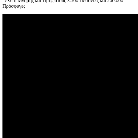
Τελετή Μνήμης και Τιμής στους 3.500 Πεσόντες και 200.000
Πρόσφυγες