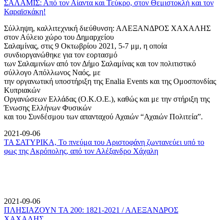
ΣΑΛΑΜΙΣ: Από τον Αίαντα και Τεύκρο, στον Θεμιστοκλή και τον
Καραϊσκάκη!
Σύλληψη, καλλιτεχνική διεύθυνση: ΑΛΕΞΑΝΔΡΟΣ ΧΑΧΑΛΗΣ
στον Αύλειο χώρο του Δημαρχείου
Σαλαμίνας, στις 9 Οκτωβρίου 2021, 5-7 μμ, η οποία
συνδιοργανώθηκε για τον εορτασμό
των Σαλαμινίων από τον Δήμο Σαλαμίνας και τον πολιτιστικό
σύλλογο Απόλλωνος Ναός, με
την οργανωτική υποστήριξη της Enalia Events και της Ομοσπονδίας
Κυπριακών
Οργανώσεων Ελλάδας (Ο.Κ.Ο.Ε.), καθώς και με την στήριξη της
Ένωσης Ελλήνων Φυσικών
και του Συνδέσμου των απανταχού Αχαιών “Αχαιών Πολιτεία”.
2021-09-06
ΤΑ ΣΑΤΥΡΙΚΑ, Το πνεύμα του Αριστοφάνη ζωντανεύει υπό το
φως της Ακρόπολης, από τον Αλέξανδρο Χάχαλη
2021-09-06
ΠΛΗΣΙΑΖΟΥΝ ΤΑ 200: 1821-2021 / ΑΛΕΞΑΝΔΡΟΣ
ΧΑΧΑΛΗΣ