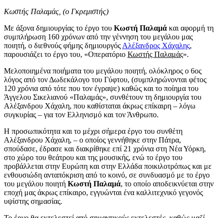
Κωστής Παλαμάς, (ο Γκρεμιστής)
Με άξονα δημιουργίας το έργο του
Κωστή Παλαμά
και αφορμή τη
συμπλήρωση 160 χρόνων από την γέννηση του μεγάλου μας
ποιητή, ο διεθνούς φήμης δημιουργός
Αλέξανδρος Χάχαλης
,
παρουσιάζει το έργο του, «Οπερατόριο
Κωστής Παλαμάς
».
Μελοποιημένα ποιήματα του μεγάλου ποιητή, ολόκληρος ο 6ος
λόγος από τον Δωδεκάλογο του Γύφτου, (συμπληρώνονται φέτος
120 χρόνια από τότε που τον έγραψε) καθώς και το ποίημα του
Άγγελου Σικελιανού «Παλαμάς», συνθέτουν τη δημιουργία του
Αλέξανδρου Χάχαλη, που καθίσταται άκρως επίκαιρη – λόγω
συγκυρίας – για τον Ελληνισμό και τον Άνθρωπο.
Η προσωπικότητα και το μέχρι σήμερα έργο του συνθέτη
Αλέξανδρου Χάχαλη, – ο οποίος γεννήθηκε στην Πάτρα,
σπούδασε, έδρασε και διακρίθηκε επί 21 χρόνια στη Νέα Υόρκη,
στο χώρο του θεάτρου και της μουσικής, ενώ το έργο του
προβάλλεται στην Ευρώπη και στην Ελλάδα ποικιλοτρόπως και με
ενθουσιώδη ανταπόκριση από το κοινό, σε συνδυασμό με το έργο
του μεγάλου ποιητή
Κωστή Παλαμά
, το οποίο αποδεικνύεται στην
εποχή μας άκρως επίκαιρο, εγγυώνται ένα καλλιτεχνικό γεγονός
υψίστης σημασίας.
Το έργο θα εκτελεστεί από σημαντικούς εκτελεστές, καθώς μαζί