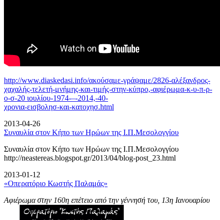
http://www.diaskedasi.info/ακούσαμε-γράψαμε/2826-αλέξανδρος-
χαχαλής-τελετή-
μνήμης-και-τιμής-στην-κύπρο,-αφιέρωμα-κ-υ-π-ρ-
ο-σ-20 ιουλίου-1974-–-2014,-40-
χρονια-εισβολησ-και-κατοχησ.html
2013-04-26
Συναυλία στον Κήπο των Ηρώων της Ι.Π.Μεσολογγίου
Συναυλία στον Κήπο των Ηρώων της Ι.Π.Μεσολογγίου
http://neastereas.blogspot.gr/2013/04/blog-post_23.html
2013-01-12
«Οπερατόριο Κωστής Παλαμάς»
Αφιέρωμα στην 160η επέτειο από την γέννησή του, 13η Ιανουαρίου