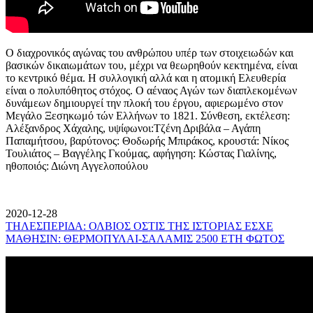
Ο διαχρονικός αγώνας του ανθρώπου υπέρ των στοιχειωδών και
βασικών δικαιωμάτων του, μέχρι να θεωρηθούν κεκτημένα, είναι
το κεντρικό θέμα. Η συλλογική αλλά και η ατομική Ελευθερία
είναι ο πολυπόθητος στόχος. Ο αέναος Αγών των διαπλεκομένων
δυνάμεων δημιουργεί την πλοκή του έργου, αφιερωμένο στον
Μεγάλο Ξεσηκωμό τών Ελλήνων το 1821. Σύνθεση, εκτέλεση:
Αλέξανδρος Χάχαλης, υψίφωνοι:Τζένη Δριβάλα – Αγάπη
Παπαμήτσου, βαρύτονος: Θοδωρής Μπιράκος, κρουστά: Νίκος
Τουλιάτος – Βαγγέλης Γκούμας, αφήγηση: Κώστας Γιαλίνης,
ηθοποιός: Διώνη Αγγελοπούλου
2020-12-28
ΤΗΛΕΣΠΕΡΙΔΑ: ΟΛΒΙΟΣ ΟΣΤΙΣ ΤΗΣ ΙΣΤΟΡΙΑΣ ΕΣΧΕ
ΜΑΘΗΣΙΝ: ΘΕΡΜΟΠΥΛΑΙ-ΣΑΛΑΜΙΣ 2500 ΕΤΗ ΦΩΤΟΣ