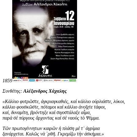
1859
Συνθέτης:
Αλέξανδρος Χάχαλης
«
Κάλλιο φυτρῶστε, ἀγκριαγκαθιές, καὶ κάλλιο οὐρλιάστε, λύκοι,
κάλλιο φουσκῶστε, πόταμοι καὶ κάλλιο ἀνοῖχτε τάφοι,
καί, δυναμίτη, βρόντηξε καὶ σιγοστάλαξε αἷμα,
παρὰ σὲ πύργους ἄρχοντας καὶ σὲ ναοὺς τὸ Ψέμμα.
Τῶν πρωτογέννητων καιρῶν ἡ πλάση μὲ τ᾿ ἀγρίμια
ξανάρχεται. Καλῶς νὰ ῾ρθῆ. Γκρεμίζω τὴν ἀσκήμια
.
»