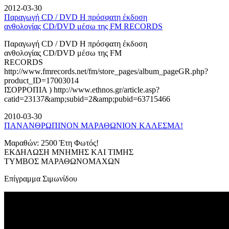
2012-03-30
Παραγωγή CD / DVD Η πρόσφατη έκδοση
ανθολογίας CD/DVD μέσω της FM RECORDS
Παραγωγή CD / DVD Η πρόσφατη έκδοση
ανθολογίας CD/DVD μέσω της FM
RECORDS
http://www.fmrecords.net/fm/store_pages/album_pageGR.php?
product_ID=17003014
ΙΣΟΡΡΟΠΙΑ ) http://www.ethnos.gr/article.asp?
catid=23137&amp;subid=2&amp;pubid=63715466
2010-03-30
ΠΑΝΑΝΘΡΩΠΙΝΟΝ ΜΑΡΑΘΩΝΙΟΝ ΚΑΛΕΣΜΑ!
Μαραθών: 2500 Έτη Φωτός!
ΕΚΔΗΛΩΣΗ ΜΝΗΜΗΣ ΚΑΙ ΤΙΜΗΣ
ΤΥΜΒΟΣ ΜΑΡΑΘΩΝΟΜΑΧΩΝ
Επίγραμμα Σιμωνίδου