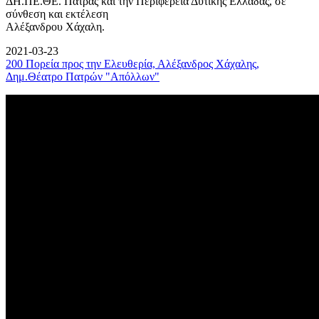
ΔΗ.ΠΕ.ΘΕ. Πάτρας και την Περιφέρεια Δυτικής Ελλάδας, σε
σύνθεση και εκτέλεση
Αλέξανδρου Χάχαλη.
2021-03-23
200 Πορεία προς την Ελευθερία, Αλέξανδρος Χάχαλης,
Δημ.Θέατρο Πατρών "Απόλλων"