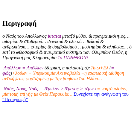
Περιγραφή
ο Ναός του Απόλλωνος
ίσταται
μεταξύ μύθου & πραγματικότητος…
αιθερίου & σταθερού… ιδανικού & υλικού… θεϊκού &
ανθρωπίνου… ιστορίας & συμβολισμού… μυστηρίου & αληθείας… ό
εστί το φιλοσοφικό & πνευματικό σύστημα των Ολυμπίων Θεών, η
Προγονική μας Κληρονομία:
το ΠΑΝΘΕΟΝ!
Απόλλων = Απέλλων
(δωρική, η παλαιοτέρα):
Άπω+Ελ
(
=
φώς
)
+λούων = Υπερκοσμία Ακτινοβολία =η εσωτερική αίσθηση
αντιλήψεως φορτιζομένη με την βοήθεια του Ηλίου…
Ναός, Νούς, Ναύς… Τέμπλον >Τέμενος > τέμνω
= νοητό πλοίον,
μία τομή επί γής με Θεία Παρουσία…
Συνεχίστε την ανάγνωση του
“Περιγραφή”