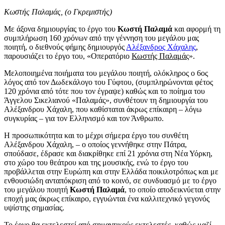
Κωστής Παλαμάς, (ο Γκρεμιστής)
Με άξονα δημιουργίας το έργο του
Κωστή Παλαμά
και αφορμή τη
συμπλήρωση 160 χρόνων από την γέννηση του μεγάλου μας
ποιητή, ο διεθνούς φήμης δημιουργός
Αλέξανδρος Χάχαλης
,
παρουσιάζει το έργο του, «Οπερατόριο
Κωστής Παλαμάς
».
Μελοποιημένα ποιήματα του μεγάλου ποιητή, ολόκληρος ο 6ος
λόγος από τον Δωδεκάλογο του Γύφτου, (συμπληρώνονται φέτος
120 χρόνια από τότε που τον έγραψε) καθώς και το ποίημα του
Άγγελου Σικελιανού «Παλαμάς», συνθέτουν τη δημιουργία του
Αλέξανδρου Χάχαλη, που καθίσταται άκρως επίκαιρη – λόγω
συγκυρίας – για τον Ελληνισμό και τον Άνθρωπο.
Η προσωπικότητα και το μέχρι σήμερα έργο του συνθέτη
Αλέξανδρου Χάχαλη, – ο οποίος γεννήθηκε στην Πάτρα,
σπούδασε, έδρασε και διακρίθηκε επί 21 χρόνια στη Νέα Υόρκη,
στο χώρο του θεάτρου και της μουσικής, ενώ το έργο του
προβάλλεται στην Ευρώπη και στην Ελλάδα ποικιλοτρόπως και με
ενθουσιώδη ανταπόκριση από το κοινό, σε συνδυασμό με το έργο
του μεγάλου ποιητή
Κωστή Παλαμά
, το οποίο αποδεικνύεται στην
εποχή μας άκρως επίκαιρο, εγγυώνται ένα καλλιτεχνικό γεγονός
υψίστης σημασίας.
Το έργο θα εκτελεστεί από σημαντικούς εκτελεστές, καθώς μαζί