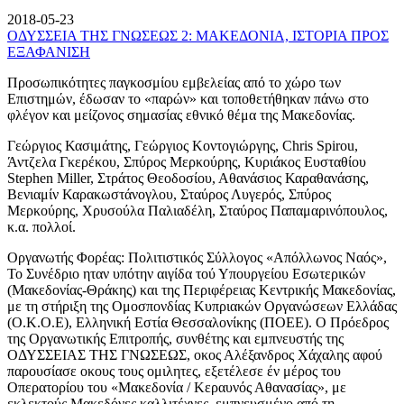
2018-05-23
ΟΔΥΣΣΕΙΑ ΤΗΣ ΓΝΩΣΕΩΣ 2: ΜΑΚΕΔΟΝΙΑ, ΙΣΤΟΡΙΑ ΠΡΟΣ
ΕΞΑΦΑΝΙΣΗ
Προσωπικότητες παγκοσμίου εμβελείας από το χώρο των
Επιστημών, έδωσαν το «παρών» και τοποθετήθηκαν πάνω στο
φλέγον και μείζονος σημασίας εθνικό θέμα της Μακεδονίας.
Γεώργιος Κασιμάτης, Γεώργιος Κοντογιώργης, Chris Spirou,
Άντζελα Γκερέκου, Σπύρος Μερκούρης, Κυριάκος Ευσταθίου
Stephen Miller, Στράτος Θεοδοσίου, Αθανάσιος Καραθανάσης,
Βενιαμίν Καρακωστάνογλου, Σταύρος Λυγερός, Σπύρος
Μερκούρης, Χρυσούλα Παλιαδέλη, Σταύρος Παπαμαρινόπουλος,
κ.α. πολλοί.
Οργανωτής Φορέας: Πολιτιστικός Σύλλογος «Απόλλωνος Ναός»,
Το Συνέδριο ηταν υπότην αιγίδα τού Υπουργείου Εσωτερικών
(Μακεδονίας-Θράκης) και της Περιφέρειας Κεντρικής Μακεδονίας,
με τη στήριξη της Ομοσπονδίας Κυπριακών Οργανώσεων Ελλάδας
(Ο.Κ.Ο.Ε), Ελληνική Εστία Θεσσαλονίκης (ΠΟΕΕ). Ο Πρόεδρος
της Οργανωτικής Επιτροπής, συνθέτης και εμπνευστής της
ΟΔΥΣΣΕΙΑΣ ΤΗΣ ΓΝΩΣΕΩΣ, οκος Αλέξανδρος Χάχαλης αφού
παρουσίασε οκους τους ομιλητες, εξετέλεσε έν μέρος του
Οπερατορίου του «Μακεδονία / Κεραυνός Αθανασίας», με
εκλεκτούς Μακεδόνες καλλιτέχνες, εμπνευσμένο από τη