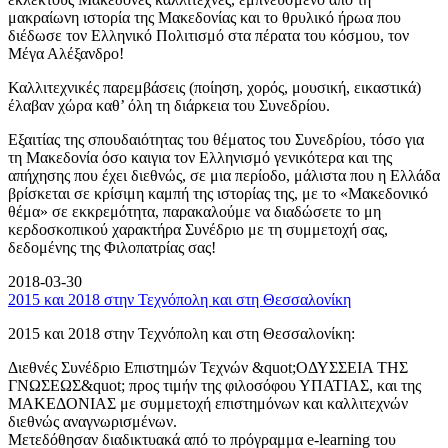
μακραίωνη ιστορία της Μακεδονίας και το θρυλικό ήρωα που
διέδωσε τον Ελληνικό Πολιτισμό στα πέρατα του κόσμου, τον
Μέγα Αλέξανδρο!
Καλλιτεχνικές παρεμβάσεις (ποίηση, χορός, μουσική, εικαστικά)
έλαβαν χώρα καθ’ όλη τη διάρκεια του Συνεδρίου.
Εξαιτίας της σπουδαιότητας του θέματος του Συνεδρίου, τόσο για
τη Μακεδονία όσο καιγια τον Ελληνισμό γενικότερα και της
απήχησης που έχει διεθνώς, σε μια περίοδο, μάλιστα που η Ελλάδα
βρίσκεται σε κρίσιμη καμπή της ιστορίας της, με το «Μακεδονικό
θέμα» σε εκκρεμότητα, παρακαλούμε να διαδώσετε το μη
κερδοσκοπικού χαρακτήρα Συνέδριο με τη συμμετοχή σας,
δεδομένης της Φιλοπατρίας σας!
2018-03-30
2015 και 2018 στην Τεχνόπολη και στη Θεσσαλονίκη
2015 και 2018 στην Τεχνόπολη και στη Θεσσαλονίκη:
Διεθνές Συνέδριο Επιστημών Τεχνών &quot;ΟΔΥΣΣΕΙΑ ΤΗΣ
ΓΝΩΣΕΩΣ&quot; προς τιμήν της φιλοσόφου ΥΠΑΤΙΑΣ, και της
ΜΑΚΕΔΟΝΙΑΣ με συμμετοχή επιστημόνων και καλλιτεχνών
διεθνώς αναγνωρισμένων.
Μετεδόθησαν διαδικτυακά από το πρόγραμμα e-learning του