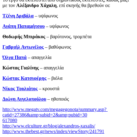
με τον
Αλέξανδρο Χάχαλη
, επί σκηνής θα βρεθούν οι:
Τζένη Δριβάλα
– υψίφωνος
Αγάπη Παπαμήτσου
– υψίφωνος
Θοδωρής Μπιράκος
– βαρύτονος, τρομπέτα
Γαβριήλ Αντωνέλος
– βαθύφωνος
Όλγα Παπά
– απαγγελία
Κώστας Γιαλίνης
­– απαγγελία
Κώστας Κατσιφέρης
– βιόλα
Νίκος Τουλιάτος
– κρουστά
Διώνη Αγγελοπούλου
– ηθοποιός
http://www.megatv.com/megagegonota/summary.asp?
catid=27386&amp;subid=2&amp;pubid=30
617080
http://www.elculture.gr/blog/alexandros-xaxalis/
http://www.thebest.gr/news/index/viewStory/241791