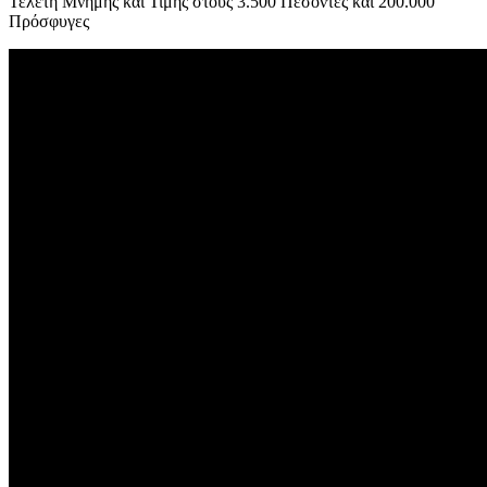
Τελετή Μνήμης και Τιμής στους 3.500 Πεσόντες και 200.000
Πρόσφυγες