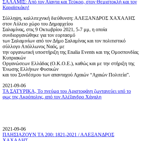
ΣΑΛΑΜΙΣ: Από τον Αίαντα και Τεύκρο, στον Θεμιστοκλή και τον
Καραϊσκάκη!
Σύλληψη, καλλιτεχνική διεύθυνση: ΑΛΕΞΑΝΔΡΟΣ ΧΑΧΑΛΗΣ
στον Αύλειο χώρο του Δημαρχείου
Σαλαμίνας, στις 9 Οκτωβρίου 2021, 5-7 μμ, η οποία
συνδιοργανώθηκε για τον εορτασμό
των Σαλαμινίων από τον Δήμο Σαλαμίνας και τον πολιτιστικό
σύλλογο Απόλλωνος Ναός, με
την οργανωτική υποστήριξη της Enalia Events και της Ομοσπονδίας
Κυπριακών
Οργανώσεων Ελλάδας (Ο.Κ.Ο.Ε.), καθώς και με την στήριξη της
Ένωσης Ελλήνων Φυσικών
και του Συνδέσμου των απανταχού Αχαιών “Αχαιών Πολιτεία”.
2021-09-06
ΤΑ ΣΑΤΥΡΙΚΑ, Το πνεύμα του Αριστοφάνη ζωντανεύει υπό το
φως της Ακρόπολης, από τον Αλέξανδρο Χάχαλη
2021-09-06
ΠΛΗΣΙΑΖΟΥΝ ΤΑ 200: 1821-2021 / ΑΛΕΞΑΝΔΡΟΣ
ΧΑΧΑΛΗΣ